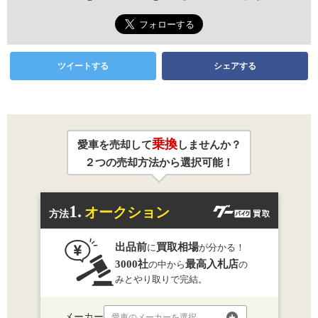
ツイートする
シェアする
乗換
愛車を売却して
しませんか？
２つの売却方法から選択可能！
1.
オークション
方法
出品前
買取相場
に
が分かる！
3000社
最高入札店
の中から
の
みとやり取りで完結。
メーカー
愛車のメーカーを選択