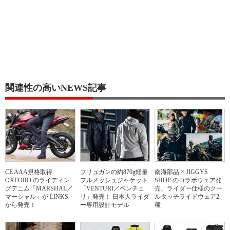
関連性の高いNEWS記事
CE AAA規格取得
フリュガンの約870g軽量
南海部品 × JIGGYS
OXFORD のライディン
フルメッシュジャケット
SHOP のコラボウェア発
グデニム「MARSHAL／
「VENTURI／ベンチュ
売、ライダー仕様のクー
マーシャル」が LINKS
リ」発売！ 日本人ライダ
ルタッチライドウェア2
から発売！
ー専用設計モデル
種