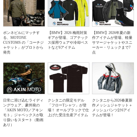
ボンネビルにマッチす
【BMW】2026 梅雨対策
【BMW】2026年夏の新
る、MOTONE
ギアが登場、ゴアテック
作アイテムが登場、軽量
CUSTOMS の「コーチジ
ス採用ウェアや冷却ベス
サマージャケットやスニ
ャケット」がプロトから
トなど6アイテム
ーカー・リュックまで7
発売
点
日常に溶け込むライディ
クシタニの限定モデル
クシタニから2026春夏新
ングウェア、豪州発の
「フローTシャツ」が登
作メッシュジャケット＋
「AKIN MOTO／アキン
場！ オールブラックで仕
メッシュパンツ計6アイ
モト」ジャペックスが取
上げた受注生産アイテム
テムが登場！
り扱いをスタート（動画
あり）