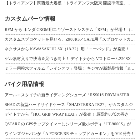
【トライアンフ】関西最大規模「トライアンフ大阪東 開設準備室」がオープン！ 限定
カスタムパーツ情報
RPM から ホンダ GROM用エキゾーストシステム「RPM」が登場！（動画あり
カスタムスプロケットを見せる、Z900RS／CAFE用「スプロケットカバーフルキ
ネクサスから KAWASAKI H2 SX（18-22）用「ニーパッド」が発売！
ゲル素材入りで快適＆足つき向上！ デイトナから Vストローム250SX用「快適ロ
ミラー用撥水フィルム「レインオフ」登場！ キジマが新製品情報「KIJIMA NE
バイク用品情報
アールエスタイチの新ライディングシューズ「RSS016 DRYMASTER スト
SHAD の新型ハードサイドケース「SHAD TERRA TR27」がカスタムジ
デイトナから「HOT GRIP WRAP HEAT」が発売！ 最高約80℃の巻き
QSTARZ の GPSラップタイマーにシリーズ最小ボディ「LT-9000S」が
ウインズジャパンが「A-FORCE RR チョップドカーボン」を9/10発売！