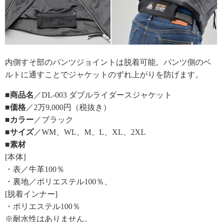
内側すそ部のパンツジョイントは脱着可能。パンツ側のベ
ルトに通すことでジャケットのずれ上がりを防げます。
■商品名
／DL-003 ダブルライダースジャケット
■価格
／2万9,000円（税抜き）
■カラー
／ブラック
■サイズ
／WM、WL、M、L、XL、2XL
■素材
[本体]
・表／牛革100％
・裏地／ポリエステル100％、
[脱着インナー]
・ポリエステル100％
※耐水性はありません。