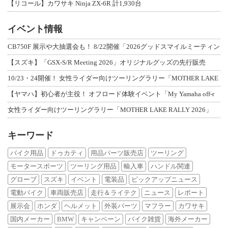
【リコール】カワサキ Ninja ZX-6R 計1,930台
イベント情報
CB750F 展示や大抽選会も！ 8/22開催「2026グッドスマイルミーティン
【スズキ】「GSX-S/R Meeting 2026」オリジナルグッズの先行販売
10/23・24開催！ 女性ライダー向けツーリングラリー「MOTHER LAKE
【ヤマハ】初心者が主役！ オフロード体験イベント「My Yamaha off-r
女性ライダー向けツーリングラリー「MOTHER LAKE RALLY 2026」
キーワード
バイク用品
ドゥカティ
用品パーツ販売店
ツーリング
モータースポーツ
ツーリング用品
輸入車
ハンドル関連
グローブ
スズキ
イベント
電装品
ピックアップニュース
電動バイク
車両販売店
走行＆ライテク
ニュース
レポート
展示会
ホンダ
ヘルメット
外装パーツ
マフラー
カワサキ
国内メーカー
BMW
キャンペーン
バイク雑貨
海外メーカー