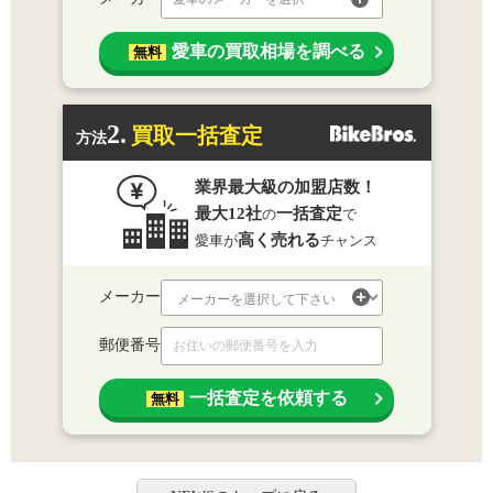
愛車の買取相場を調べる
無料
2.
買取一括査定
方法
業界最大級の加盟店数！
最大12社
一括査定
の
で
高く売れる
愛車が
チャンス
メーカー
郵便番号
一括査定を依頼する
無料