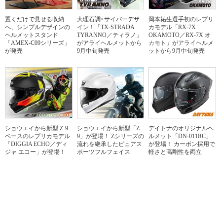
置くだけで見せる収納
大理石調×サイバーデザ
岡本祐生選手初のレプリ
へ、シンプルデザインの
イン！「TX-STRADA
カモデル「RX-7X
ヘルメットスタンド
TYRANNO／ティラノ」
OKAMOTO／RX-7X オ
「AMEX-C09シリーズ」
がアライヘルメットから
カモト」がアライヘルメ
が発売
9月中旬発売
ットから9月中旬発売
ショウエイから新型 Z-9
ショウエイから新型「Z-
デイトナのオリジナルヘ
ベースのレプリカモデル
9」が登場！ Zシリーズの
ルメット「DN-011RC」
「DIGGIA ECHO／ディ
流れを継承したピュアス
が登場！ カーボン採用で
ジャ エコー」が登場！
ポーツフルフェイス
軽さと高剛性を両立