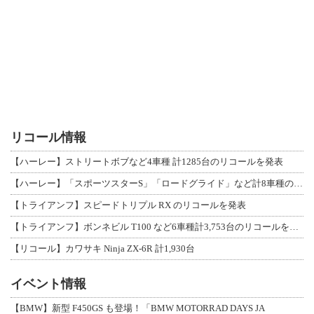
リコール情報
【ハーレー】ストリートボブなど4車種 計1285台のリコールを発表
【ハーレー】「スポーツスターS」「ロードグライド」など計8車種のリコールを発表
【トライアンフ】スピードトリプル RX のリコールを発表
【トライアンフ】ボンネビル T100 など6車種計3,753台のリコールを発表
【リコール】カワサキ Ninja ZX-6R 計1,930台
イベント情報
【BMW】新型 F450GS も登場！「BMW MOTORRAD DAYS JA