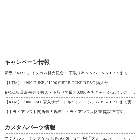
キャンペーン情報
新型「RESO」インカム発売記念！ 下取りキャンペーンを10/15まで延長して開
【KTM】「990 DUKE／1390 SUPER DUKE R EVO 購入サ
B+COM 最新モデル購入・下取りで最大9,000円をキャッシュバック！「B+F
【KTM】「890 SMT 購入サポートキャンペーン」を8/1～10/31まで実
【トライアンフ】関西最大規模「トライアンフ大阪東 開設準備室」がオープン！ 限定
カスタムパーツ情報
マジカルレーシングから MT-09／SP（24）用「フレームガード」が登場！