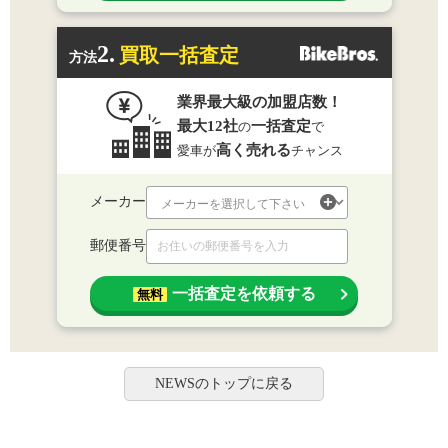
2.
買取一括査定
方法
業界最大級の加盟店数！
最大12社
一括査定
の
で
高く売れる
愛車が
チャンス
メーカー
郵便番号
一括査定を依頼する
無料
NEWSのトップに戻る