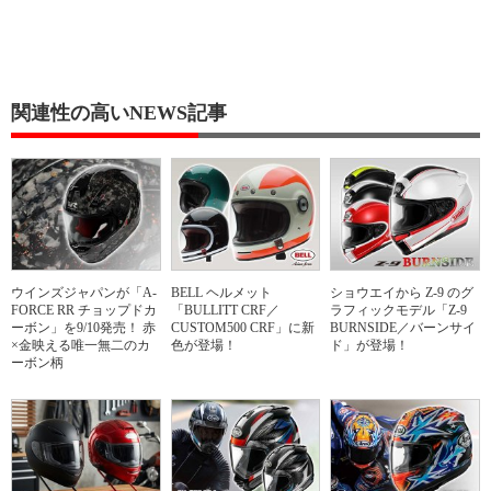
関連性の高いNEWS記事
ウインズジャパンが「A-
BELL ヘルメット
ショウエイから Z-9 のグ
FORCE RR チョップドカ
「BULLITT CRF／
ラフィックモデル「Z-9
ーボン」を9/10発売！ 赤
CUSTOM500 CRF」に新
BURNSIDE／バーンサイ
×金映える唯一無二のカ
色が登場！
ド」が登場！
ーボン柄