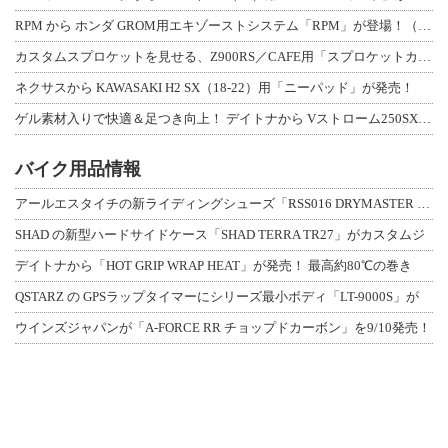
RPM から ホンダ GROM用エキゾーストシステム「RPM」が登場！（動画あり
カスタムスプロケットを見せる、Z900RS／CAFE用「スプロケットカバーフルキ
ネクサスから KAWASAKI H2 SX（18-22）用「ニーパッド」が発売！
ゲル素材入りで快適＆足つき向上！ デイトナから Vストローム250SX用「快適ロ
バイク用品情報
アールエスタイチの新ライディングシューズ「RSS016 DRYMASTER スト
SHAD の新型ハードサイドケース「SHAD TERRA TR27」がカスタムジ
デイトナから「HOT GRIP WRAP HEAT」が発売！ 最高約80℃の巻き
QSTARZ の GPSラップタイマーにシリーズ最小ボディ「LT-9000S」が
ウインズジャパンが「A-FORCE RR チョップドカーボン」を9/10発売！