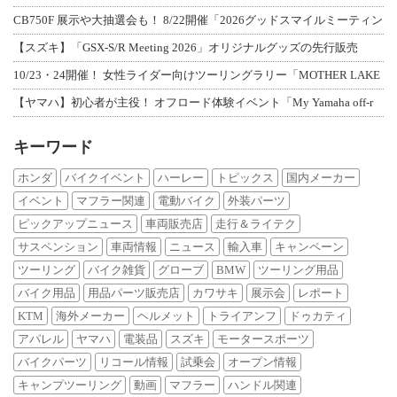
CB750F 展示や大抽選会も！ 8/22開催「2026グッドスマイルミーティン
【スズキ】「GSX-S/R Meeting 2026」オリジナルグッズの先行販売
10/23・24開催！ 女性ライダー向けツーリングラリー「MOTHER LAKE
【ヤマハ】初心者が主役！ オフロード体験イベント「My Yamaha off-r
キーワード
ホンダ
バイクイベント
ハーレー
トピックス
国内メーカー
イベント
マフラー関連
電動バイク
外装パーツ
ピックアップニュース
車両販売店
走行＆ライテク
サスペンション
車両情報
ニュース
輸入車
キャンペーン
ツーリング
バイク雑貨
グローブ
BMW
ツーリング用品
バイク用品
用品パーツ販売店
カワサキ
展示会
レポート
KTM
海外メーカー
ヘルメット
トライアンフ
ドゥカティ
アパレル
ヤマハ
電装品
スズキ
モータースポーツ
バイクパーツ
リコール情報
試乗会
オープン情報
キャンプツーリング
動画
マフラー
ハンドル関連