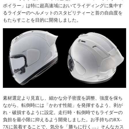
ポイラー」は特に超高速域においてライディングに集中す
るライダーのヘルメットのスタビリティーと首の自由度を
もたらすことを目的に開発しました。
素材選定より見直し、細かな分子密度を調整、強度を保ち
ながら、転倒時には「かわす性能」を発揮するよう、剥が
れ・破損するように設定。走行時・転倒時でもライダーの
負担を最小限に抑えるよう開発しました。お手持ちのRX-
7Xに装着することで、気分を「勝ちに行く…」そんなカス