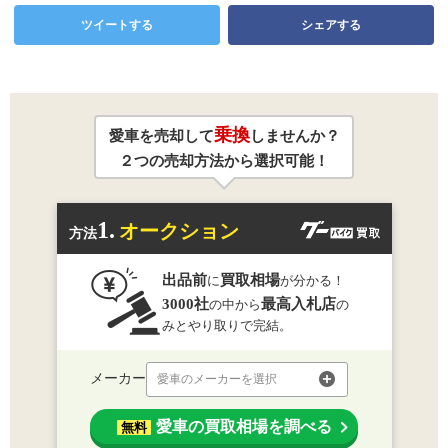
ツイートする
シェアする
乗換
愛車を売却して
しませんか？
２つの売却方法から選択可能！
1.
オークション
方法
出品前
買取相場
に
が分かる！
3000社
最高入札店
の中から
の
みとやり取りで完結。
メーカー
愛車のメーカーを選択
愛車の買取相場を調べる
無料