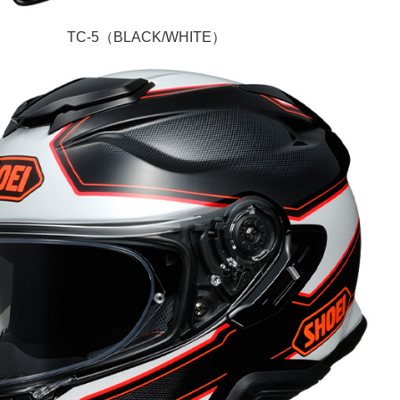
TC-5（BLACK/WHITE）