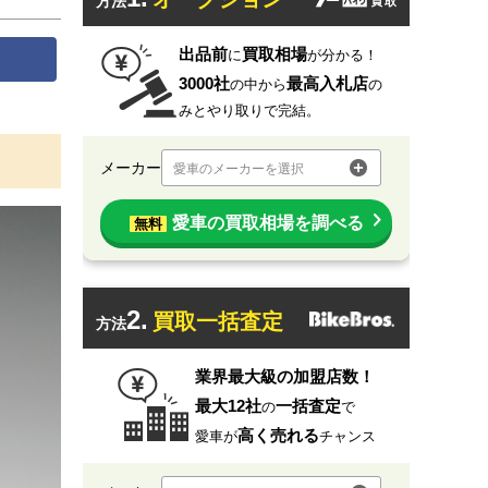
方法
出品前
買取相場
に
が分かる！
3000社
最高入札店
の中から
の
みとやり取りで完結。
メーカー
愛車のメーカーを選択
愛車の買取相場を調べる
無料
2.
買取一括査定
方法
業界最大級の加盟店数！
最大12社
一括査定
の
で
高く売れる
愛車が
チャンス