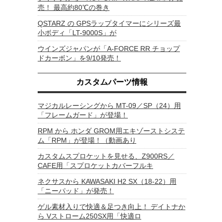
売！ 最高約80℃の巻き
QSTARZ の GPSラップタイマーにシリーズ最
小ボディ「LT-9000S」が
ウインズジャパンが「A-FORCE RR チョップ
ドカーボン」を9/10発売！
カスタムパーツ情報
マジカルレーシングから MT-09／SP（24）用
「フレームガード」が登場！
RPM から ホンダ GROM用エキゾーストシステ
ム「RPM」が登場！（動画あり
カスタムスプロケットを見せる、Z900RS／
CAFE用「スプロケットカバーフルキ
ネクサスから KAWASAKI H2 SX（18-22）用
「ニーパッド」が発売！
ゲル素材入りで快適＆足つき向上！ デイトナか
ら Vストローム250SX用「快適ロ