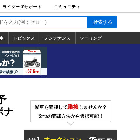
ライダーズサポート
コミュニティ
ライダーズサポート
バイク輸送
バイクガレージライ
バイク車両保険
ロードサービス
バイク試乗
コミュニティ
日記
ツーリング
カスタム
TOP
フ
TOP
事
トピックス
メンテナンス
ツーリング
トピックス
ホンダ
ヤマハ
スズキ
カワサキ
ハーレーダ
BMW
ドゥカティ
トライアン
メンテナンス
基本整備
部位別メンテ
工具の使い方
ツール100選
メンテのうん
一覧
ビッドソン
フ
一覧
ちく
」
予
乗換
愛車を売却して
しませんか？
（ボナ
２つの売却方法から選択可能！
1.
オークション