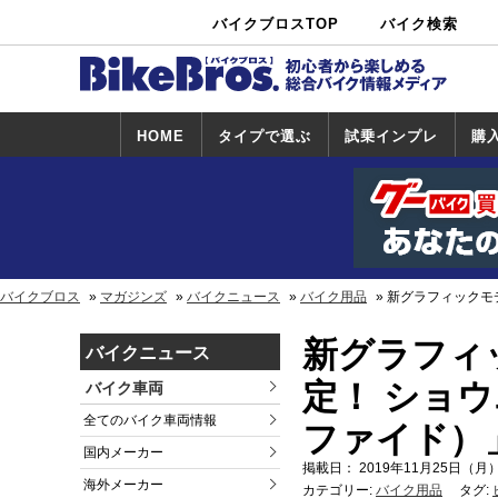
バイクブロスTOP
バイク検索
中古バイ
カタログ検
ショップ検
ク・新車検
索
索
索
HOME
タイプで選ぶ
試乗インプレ
購
スポーツ＆ネ
原付＆ミニバ
アメリカン＆
ビッグスクー
オフロード
試乗インプレ
ホンダ
ヤマハ
スズキ
カワサキ
ハーレー
BMW
トライアンフ
ドゥカティ
購
ホ
ヤ
ス
カ
イキッド
イク
クルーザー
ター
一覧
一
バイクブロス
マガジンズ
バイクニュース
バイク用品
新グラフィックモデル
新グラフィッ
バイクニュース
定！ ショウエ
バイク車両
全てのバイク車両情報
ファイド）
国内メーカー
掲載日： 2019年11月25日（月）
海外メーカー
カテゴリー:
バイク用品
タグ: