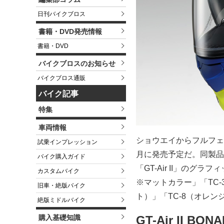
日刊バイクブロス
書籍・DVD発売情報
書籍・DVD
バイクブロスのお知らせ
バイクブロス通販
バイク記事
特集
車両情報
ショウエイからフルフェイス
試乗インプレッション
月に発売予定だ。同製品
バイク購入ガイド
「GT-Air II」のグ
カスタムバイク
※マットカラー」「TC-
旧車・絶版バイク
ト）」「TC-8（オレン
絶版ミドルバイク
購入基礎知識
GT-Air II 