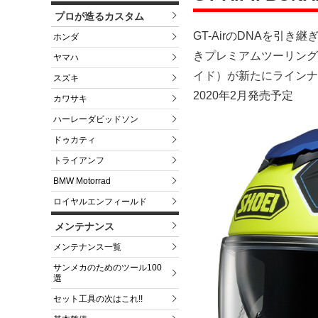
プロが造るカスタム
GT-AirのDNAを引
ホンダ
きプレミアムツーリングフル
ヤマハ
イド）が新たにラインナ
スズキ
2020年2月発売予定
カワサキ
ハーレーダビッドソン
ドゥカティ
トライアンフ
BMW Motorrad
ロイヤルエンフィールド
メンテナンス
メンテナンス一覧
サンメカのためのツール100
選
セット工具の次はこれ!!