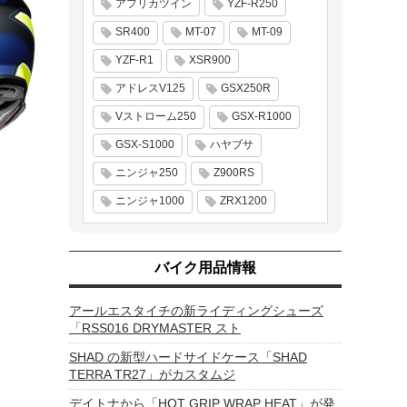
アフリカツイン
YZF-R250
SR400
MT-07
MT-09
YZF-R1
XSR900
アドレスV125
GSX250R
Vストローム250
GSX-R1000
GSX-S1000
ハヤブサ
ニンジャ250
Z900RS
ニンジャ1000
ZRX1200
バイク用品情報
アールエスタイチの新ライディングシューズ
「RSS016 DRYMASTER スト
SHAD の新型ハードサイドケース「SHAD
TERRA TR27」がカスタムジ
デイトナから「HOT GRIP WRAP HEAT」が発