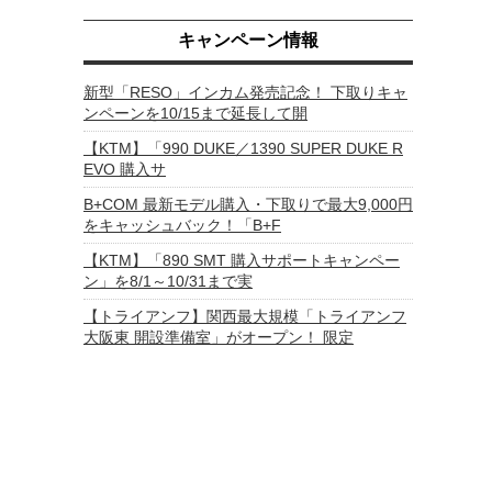
キャンペーン情報
新型「RESO」インカム発売記念！ 下取りキャ
ンペーンを10/15まで延長して開
【KTM】「990 DUKE／1390 SUPER DUKE R
EVO 購入サ
B+COM 最新モデル購入・下取りで最大9,000円
をキャッシュバック！「B+F
【KTM】「890 SMT 購入サポートキャンペー
ン」を8/1～10/31まで実
【トライアンフ】関西最大規模「トライアンフ
大阪東 開設準備室」がオープン！ 限定