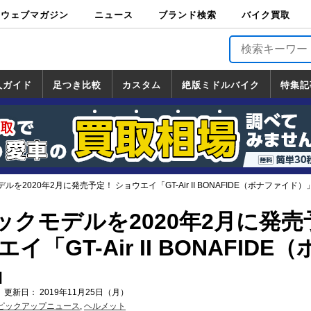
ウェブマガジン
ニュース
ブランド検索
バイク買取
バイクブロス・
原付＆ミニバイ
スポーツ＆ネイ
アメリカン＆ツ
ビッグスクータ
オフロード
バージンハーレ
バージンBMW
バージンドゥカ
バージントライ
ニュース
車両情報
イベント
キャンペ
トピック
バイク用
バイクパ
書籍・
サポート
お知らせ
ブランドを検
ブランドボイ
バイク買取
マガジンズ
ク
キッド
アラー
ー
ー
ティ
アンフ
TOP
ーン
ス
品
ーツ
DVD
索
ス
入ガイド
足つき比較
カスタム
絶版ミドルバイク
特集記
入ガイド
ンダ
マハ
ズキ
ワサキ
カスタム
ホンダ
ヤマハ
スズキ
カワサキ
道の駅調査隊
ツーリング情報局
日本の道50選
国道めぐり
林道ツーリング
絶版ミドルバイク
ホンダ
ヤマハ
スズキ
カワサキ
覧
一覧
一覧
を2020年2月に発売予定！ ショウエイ「GT-Air II BONAFIDE（ボナファイド）
クモデルを2020年2月に発売
イ「GT-Air II BONAFIDE
」
 更新日： 2019年11月25日（月）
ピックアップニュース
,
ヘルメット