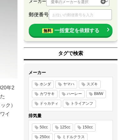
メーカー
郵便番号
一括査定を依頼する
無料
タグで検索
メーカー
ホンダ
ヤマハ
スズキ
20年2
カワサキ
ハーレー
BMW
た
ドゥカティ
トライアンフ
ラック）
ホワイ
排気量
。
50cc
125cc
150cc
250cc
ミドルクラス