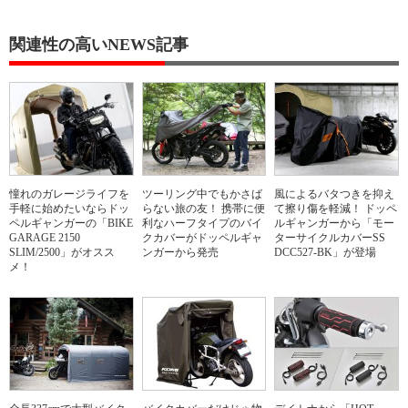
関連性の高いNEWS記事
憧れのガレージライフを
ツーリング中でもかさば
風によるバタつきを抑え
手軽に始めたいならドッ
らない旅の友！ 携帯に便
て擦り傷を軽減！ ドッペ
ペルギャンガーの「BIKE
利なハーフタイプのバイ
ルギャンガーから「モー
GARAGE 2150
クカバーがドッペルギャ
ターサイクルカバーSS
SLIM/2500」がオスス
ンガーから発売
DCC527-BK」が登場
メ！