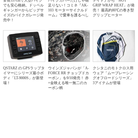
全長337cmで大型バイク
バイクカバーだけじゃ物
デイトナから「HOT
でも安心格納。ドッペル
足りない！コミネ『AK-
GRIP WRAP HEAT」が発
ギャンガーからビッグサ
103 モーターサイクルド
売！ 最高約80℃の巻き型
イズのバイクガレージ発
ーム』で愛車を護るべし
グリップヒーター
売中！
QSTARZ の GPSラップタ
ウインズジャパンが「A-
クシタニのモトクロス用
イマーにシリーズ最小ボ
FORCE RR チョップドカ
ウェア「ムーブレーシン
ディ「LT-9000S」が新登
ーボン」を9/10発売！ 赤
グオフロードシリーズ」
場！
×金映える唯一無二のカ
3アイテムが登場
ーボン柄