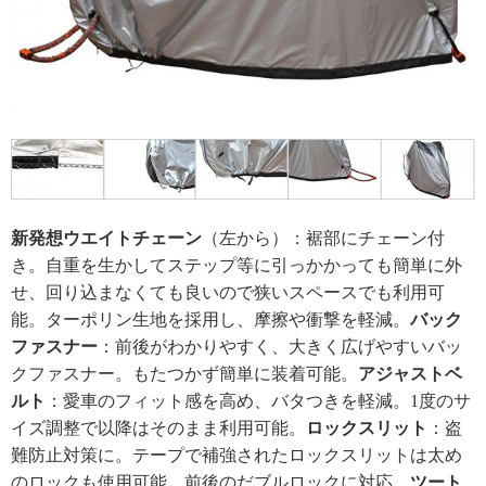
新発想ウエイトチェーン
（左から）：裾部にチェーン付
き。自重を生かしてステップ等に引っかかっても簡単に外
せ、回り込まなくても良いので狭いスペースでも利用可
能。ターポリン生地を採用し、摩擦や衝撃を軽減。
バック
ファスナー
：前後がわかりやすく、大きく広げやすいバッ
クファスナー。もたつかず簡単に装着可能。
アジャストベ
ルト
：愛車のフィット感を高め、バタつきを軽減。1度のサ
イズ調整で以降はそのまま利用可能。
ロックスリット
：盗
難防止対策に。テープで補強されたロックスリットは太め
のロックも使用可能。前後のだブルロックに対応。
ツート