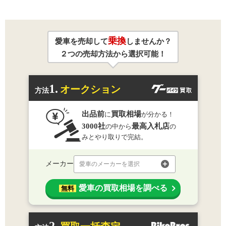
乗換
愛車を売却して
しませんか？
２つの売却方法から選択可能！
1.
オークション
方法
出品前
買取相場
に
が分かる！
3000社
最高入札店
の中から
の
みとやり取りで完結。
メーカー
愛車のメーカーを選択
愛車の買取相場を調べる
無料
2.