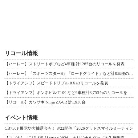
リコール情報
【ハーレー】ストリートボブなど4車種 計1285台のリコールを発表
【ハーレー】「スポーツスターS」「ロードグライド」など計8車種のリコールを発表
【トライアンフ】スピードトリプル RX のリコールを発表
【トライアンフ】ボンネビル T100 など6車種計3,753台のリコールを発表
【リコール】カワサキ Ninja ZX-6R 計1,930台
イベント情報
CB750F 展示や大抽選会も！ 8/22開催「2026グッドスマイルミーティン
【スズキ】「GSX-S/R Meeting 2026」オリジナルグッズの先行販売