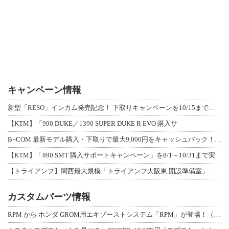
キャンペーン情報
新型「RESO」インカム発売記念！ 下取りキャンペーンを10/15まで延長して開
【KTM】「990 DUKE／1390 SUPER DUKE R EVO 購入サ
B+COM 最新モデル購入・下取りで最大9,000円をキャッシュバック！「B+F
【KTM】「890 SMT 購入サポートキャンペーン」を8/1～10/31まで実
【トライアンフ】関西最大規模「トライアンフ大阪東 開設準備室」がオープン！ 限定
カスタムパーツ情報
RPM から ホンダ GROM用エキゾーストシステム「RPM」が登場！（動画あり