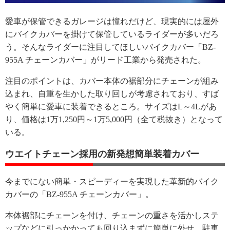
愛車が保管できるガレージは憧れだけど、現実的には屋外
にバイクカバーを掛けて保管しているライダーが多いだろ
う。そんなライダーに注目してほしいバイクカバー「BZ-
955A チェーンカバー」がリード工業から発売された。
注目のポイントは、カバー本体の裾部分にチェーンが組み
込まれ、自重を生かした取り回しが考慮されており、すば
やく簡単に愛車に装着できるところ。サイズはL～4Lがあ
り、価格は1万1,250円～1万5,000円（全て税抜き）となって
いる。
ウエイトチェーン採用の新発想簡単装着カバー
今までにない簡単・スピーディーを実現した革新的バイク
カバーの「BZ-955A チェーンカバー」。
本体裾部にチェーンを付け、チェーンの重さを活かしステ
ップなどに引っかかっても回り込まずに簡単に外せ、駐車