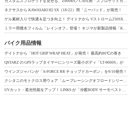
カスタムスプロケットを見せる、Z900RS／CAFE用「スプロケットカバーフルキ
ネクサスから KAWASAKI H2 SX（18-22）用「ニーパッド」が発売！
ゲル素材入りで快適＆足つき向上！ デイトナから Vストローム250SX用「快適ロ
ミラー用撥水フィルム「レインオフ」登場！ キジマが新製品情報「KIJIMA NE
バイク用品情報
デイトナから「HOT GRIP WRAP HEAT」が発売！ 最高約80℃の巻き
QSTARZ の GPSラップタイマーにシリーズ最小ボディ「LT-9000S」が
ウインズジャパンが「A-FORCE RR チョップドカーボン」を9/10発売！
クシタニのモトクロス用ウェア「ムーブレーシングオフロードシリーズ」3アイテムが登
UVカット・遮光性能をアップ！ LINKS が「冷暖BODY サーモベスト」改良