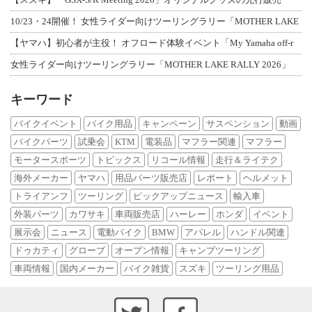
10/23・24開催！ 女性ライダー向けツーリングラリー「MOTHER LAKE
【ヤマハ】初心者が主役！ オフロード体験イベント「My Yamaha off-r
女性ライダー向けツーリングラリー「MOTHER LAKE RALLY 2026」
キーワード
バイクイベント
バイク用品
キャンペーン
サスペンション
動画
バイクパーツ
試乗会
KTM
電装品
マフラー関連
マフラー
モータースポーツ
トピックス
リコール情報
走行＆ライテク
海外メーカー
ヤマハ
用品パーツ販売店
レポート
ヘルメット
トライアンフ
ツーリング
ピックアップニュース
輸入車
外装パーツ
カワサキ
車両販売店
ハーレー
ホンダ
イベント
展示会
ニュース
電動バイク
BMW
アパレル
ハンドル関連
ドゥカティ
グローブ
オープン情報
キャンプツーリング
車両情報
国内メーカー
バイク雑貨
スズキ
ツーリング用品