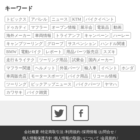
キーワード
トピックス
アパレル
ニュース
KTM
バイクイベント
ドゥカティ
マフラー
オープン情報
展示会
電装品
動画
海外メーカー
車両情報
トライアンフ
キャンペーン
ハーレー
キャンプツーリング
グローブ
サスペンション
ハンドル関連
BMW
電動バイク
レポート
用品パーツ販売店
スズキ
走行＆ライテク
ツーリング用品
試乗会
国内メーカー
マフラー関連
ヘルメット
外装パーツ
輸入車
イベント
ホンダ
車両販売店
モータースポーツ
バイク用品
リコール情報
ツーリング
ピックアップニュース
バイクパーツ
ヤマハ
カワサキ
バイク雑貨
会社概要
特定商取引法
利用規約
採用情報
お問合せ
個人情報保護方針
個人情報の取扱いについて
会員規約