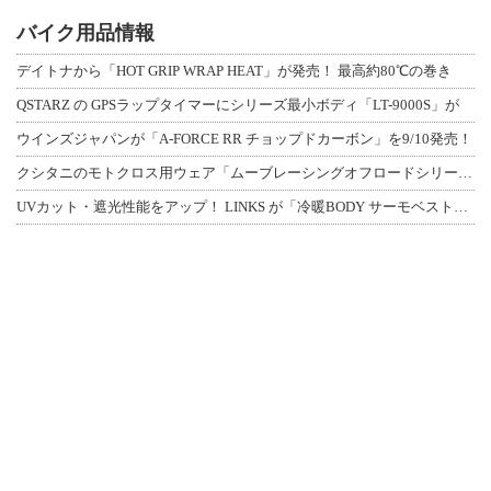
バイク用品情報
デイトナから「HOT GRIP WRAP HEAT」が発売！ 最高約80℃の巻き
QSTARZ の GPSラップタイマーにシリーズ最小ボディ「LT-9000S」が
ウインズジャパンが「A-FORCE RR チョップドカーボン」を9/10発売！
クシタニのモトクロス用ウェア「ムーブレーシングオフロードシリーズ」3アイテムが登
UVカット・遮光性能をアップ！ LINKS が「冷暖BODY サーモベスト」改良