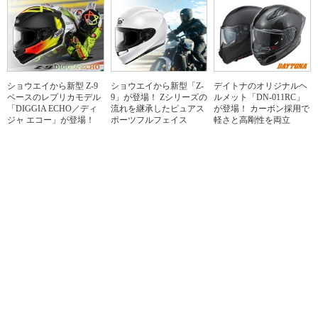
ショウエイから新型 Z-9
ショウエイから新型「Z-
デイトナのオリジナルヘ
ベースのレプリカモデル
9」が登場！ Zシリーズの
ルメット「DN-011RC」
「DIGGIA ECHO／ディ
流れを継承したピュアス
が登場！ カーボン採用で
ジャ エコー」が登場！
ポーツフルフェイス
軽さと高剛性を両立