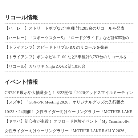
リコール情報
【ハーレー】ストリートボブなど4車種 計1285台のリコールを発表
【ハーレー】「スポーツスターS」「ロードグライド」など計8車種のリコールを発表
【トライアンフ】スピードトリプル RX のリコールを発表
【トライアンフ】ボンネビル T100 など6車種計3,753台のリコールを発表
【リコール】カワサキ Ninja ZX-6R 計1,930台
イベント情報
CB750F 展示や大抽選会も！ 8/22開催「2026グッドスマイルミーティン
【スズキ】「GSX-S/R Meeting 2026」オリジナルグッズの先行販売
10/23・24開催！ 女性ライダー向けツーリングラリー「MOTHER LAKE
【ヤマハ】初心者が主役！ オフロード体験イベント「My Yamaha off-r
女性ライダー向けツーリングラリー「MOTHER LAKE RALLY 2026」