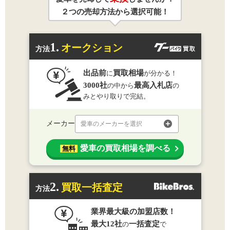
２つの売却方法から選択可能！
1.
オークション
方法
出品前
買取相場
に
が分かる！
3000社
最高入札店
の中から
の
みとやり取りで完結。
メーカー
愛車のメーカーを選択
愛車の買取相場を調べる
無料
2.
買取一括査定
方法
業界最大級の加盟店数！
最大12社
一括査定
の
で