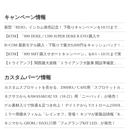
キャンペーン情報
新型「RESO」インカム発売記念！ 下取りキャンペーンを10/15まで延長して開
【KTM】「990 DUKE／1390 SUPER DUKE R EVO 購入サ
B+COM 最新モデル購入・下取りで最大9,000円をキャッシュバック！「B+F
【KTM】「890 SMT 購入サポートキャンペーン」を8/1～10/31まで実
【トライアンフ】関西最大規模「トライアンフ大阪東 開設準備室」がオープン！ 限定
カスタムパーツ情報
カスタムスプロケットを見せる、Z900RS／CAFE用「スプロケットカバーフルキ
ネクサスから KAWASAKI H2 SX（18-22）用「ニーパッド」が発売！
ゲル素材入りで快適＆足つき向上！ デイトナから Vストローム250SX用「快適ロ
ミラー用撥水フィルム「レインオフ」登場！ キジマが新製品情報「KIJIMA NE
キジマから GROM／DAX125用「フォグランプKIT LED」が発売！