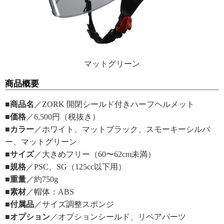
マットグリーン
商品概要
■商品名
／ZORK 開閉シールド付きハーフヘルメット
■価格
／6,500円（税抜き）
■カラー
／ホワイト、マットブラック、スモーキーシルバ
ー、マットグリーン
■サイズ
／大きめフリー（60〜62cm未満）
■規格
／PSC、SG（125cc以下用）
■重量
／約750g
■素材
／帽体：ABS
■付属品
／サイズ調整スポンジ
■オプション
／オプションシールド、リペアパーツ