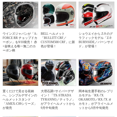
ウインズジャパンが「A-
BELL ヘルメット
ショウエイから Z-9 のグ
FORCE RR チョップドカ
「BULLITT CRF／
ラフィックモデル「Z-9
ーボン」を9/10発売！ 赤
CUSTOM500 CRF」に新
BURNSIDE／バーンサイ
×金映える唯一無二のカ
色が登場！
ド」が登場！
ーボン柄
置くだけで見せる収納
大理石調×サイバーデザ
岡本祐生選手初のレプリ
へ、シンプルデザインの
イン！「TX-STRADA
カモデル「RX-7X
ヘルメットスタンド
TYRANNO／ティラノ」
OKAMOTO／RX-7X オ
「AMEX-C09シリーズ」
がアライヘルメットから
カモト」がアライヘルメ
が発売
9月中旬発売
ットから9月中旬発売