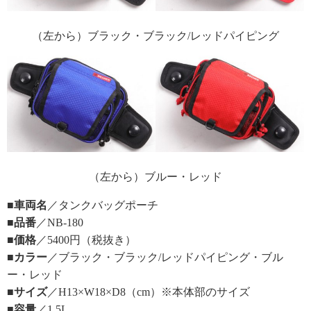
（左から）ブラック・ブラック/レッドパイピング
（左から）ブルー・レッド
■車両名
／タンクバッグポーチ
■品番
／NB-180
■価格
／5400円（税抜き）
■カラー
／ブラック・ブラック/レッドパイピング・ブル
ー・レッド
■サイズ
／H13×W18×D8（cm）※本体部のサイズ
■容量
／1.5L