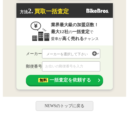
2.
買取一括査定
方法
業界最大級の加盟店数！
最大12社
一括査定
の
で
高く売れる
愛車が
チャンス
メーカー
郵便番号
一括査定を依頼する
無料
NEWSのトップに戻る