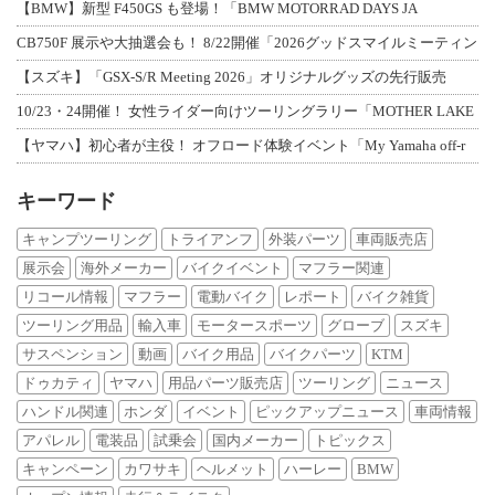
【BMW】新型 F450GS も登場！「BMW MOTORRAD DAYS JA
CB750F 展示や大抽選会も！ 8/22開催「2026グッドスマイルミーティン
【スズキ】「GSX-S/R Meeting 2026」オリジナルグッズの先行販売
10/23・24開催！ 女性ライダー向けツーリングラリー「MOTHER LAKE
【ヤマハ】初心者が主役！ オフロード体験イベント「My Yamaha off-r
キーワード
キャンプツーリング
トライアンフ
外装パーツ
車両販売店
展示会
海外メーカー
バイクイベント
マフラー関連
リコール情報
マフラー
電動バイク
レポート
バイク雑貨
ツーリング用品
輸入車
モータースポーツ
グローブ
スズキ
サスペンション
動画
バイク用品
バイクパーツ
KTM
ドゥカティ
ヤマハ
用品パーツ販売店
ツーリング
ニュース
ハンドル関連
ホンダ
イベント
ピックアップニュース
車両情報
アパレル
電装品
試乗会
国内メーカー
トピックス
キャンペーン
カワサキ
ヘルメット
ハーレー
BMW