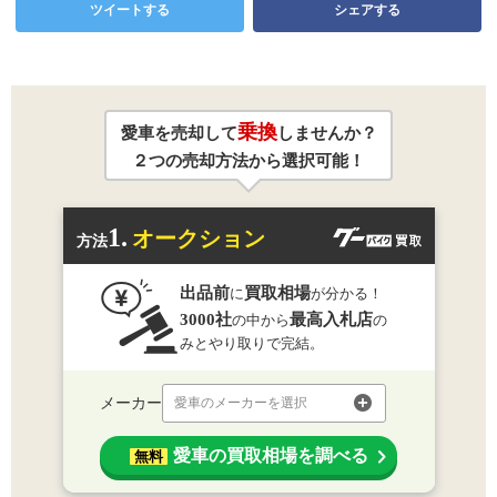
ツイートする
シェアする
乗換
愛車を売却して
しませんか？
２つの売却方法から選択可能！
1.
オークション
方法
出品前
買取相場
に
が分かる！
3000社
最高入札店
の中から
の
みとやり取りで完結。
メーカー
愛車のメーカーを選択
愛車の買取相場を調べる
無料