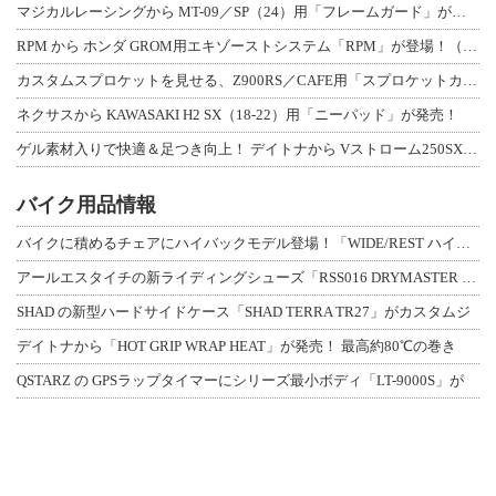
マジカルレーシングから MT-09／SP（24）用「フレームガード」が登場！
RPM から ホンダ GROM用エキゾーストシステム「RPM」が登場！（動画あり
カスタムスプロケットを見せる、Z900RS／CAFE用「スプロケットカバーフルキ
ネクサスから KAWASAKI H2 SX（18-22）用「ニーパッド」が発売！
ゲル素材入りで快適＆足つき向上！ デイトナから Vストローム250SX用「快適ロ
バイク用品情報
バイクに積めるチェアにハイバックモデル登場！「WIDE/REST ハイバックチェ
アールエスタイチの新ライディングシューズ「RSS016 DRYMASTER スト
SHAD の新型ハードサイドケース「SHAD TERRA TR27」がカスタムジ
デイトナから「HOT GRIP WRAP HEAT」が発売！ 最高約80℃の巻き
QSTARZ の GPSラップタイマーにシリーズ最小ボディ「LT-9000S」が