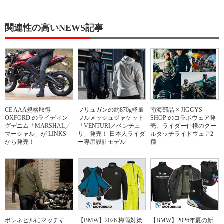
関連性の高いNEWS記事
CE AAA規格取得
フリュガンの約870g軽量
南海部品 × JIGGYS
OXFORD のライディン
フルメッシュジャケット
SHOP のコラボウェア発
グデニム「MARSHAL／
「VENTURI／ベンチュ
売、ライダー仕様のクー
マーシャル」が LINKS
リ」発売！ 日本人ライダ
ルタッチライドウェア2
から発売！
ー専用設計モデル
種
ボンネビルにマッチす
【BMW】2026 梅雨対策
【BMW】2026年夏の新