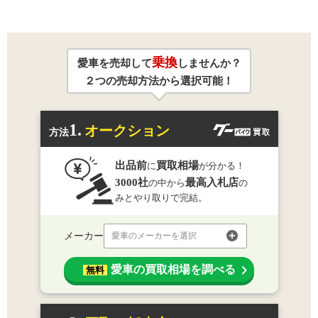
乗換
愛車を売却して
しませんか？
２つの売却方法から選択可能！
1.
オークション
方法
出品前
買取相場
に
が分かる！
3000社
最高入札店
の中から
の
みとやり取りで完結。
メーカー
愛車のメーカーを選択
愛車の買取相場を調べる
無料