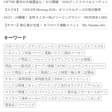
CB750F 展示や大抽選会も！ 8/22開催「2026グッドスマイルミーティン
【スズキ】「GSX-S/R Meeting 2026」オリジナルグッズの先行販売
10/23・24開催！ 女性ライダー向けツーリングラリー「MOTHER LAKE
【ヤマハ】初心者が主役！ オフロード体験イベント「My Yamaha off-r
キーワード
グローブ
ピックアップニュース
カワサキ
トピックス
スズキ
ヘルメット
外装パーツ
電動バイク
国内メーカー
ツーリング用品
ハーレー
トライアンフ
リコール情報
用品パーツ販売店
オープン情報
KTM
ニュース
キャンペーン
バイク用品
レポート
動画
バイク雑貨
輸入車
試乗会
ヤマハ
車両情報
車両販売店
BMW
バイクイベント
ハンドル関連
キャンプツーリング
走行＆ライテク
アパレル
マフラー関連
バイクパーツ
イベント
展示会
モータースポーツ
マフラー
海外メーカー
ドゥカティ
サスペンション
ホンダ
電装品
ツーリング