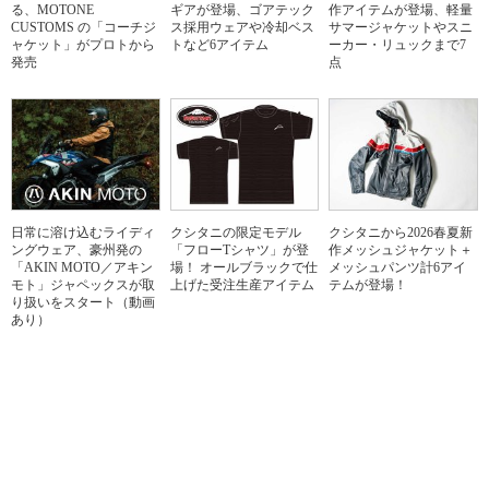
る、MOTONE
ギアが登場、ゴアテック
作アイテムが登場、軽量
CUSTOMS の「コーチジ
ス採用ウェアや冷却ベス
サマージャケットやスニ
ャケット」がプロトから
トなど6アイテム
ーカー・リュックまで7
発売
点
日常に溶け込むライディ
クシタニの限定モデル
クシタニから2026春夏新
ングウェア、豪州発の
「フローTシャツ」が登
作メッシュジャケット＋
「AKIN MOTO／アキン
場！ オールブラックで仕
メッシュパンツ計6アイ
モト」ジャペックスが取
上げた受注生産アイテム
テムが登場！
り扱いをスタート（動画
あり）