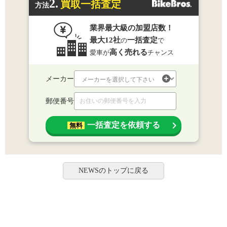
2.
買取一括査定
方法
業界最大級の加盟店数！
最大12社
一括査定
の
で
高く売れる
愛車が
チャンス
メーカー
郵便番号
一括査定を依頼する
無料
NEWSのトップに戻る