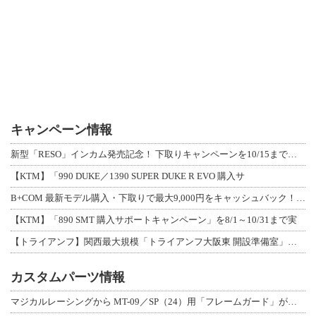
キャンペーン情報
新型「RESO」インカム発売記念！ 下取りキャンペーンを10/15まで延長して開
【KTM】「990 DUKE／1390 SUPER DUKE R EVO 購入サ
B+COM 最新モデル購入・下取りで最大9,000円をキャッシュバック！「B+F
【KTM】「890 SMT 購入サポートキャンペーン」を8/1～10/31まで実
【トライアンフ】関西最大規模「トライアンフ大阪東 開設準備室」がオープン！ 限定
カスタムパーツ情報
マジカルレーシングから MT-09／SP（24）用「フレームガード」が登場！