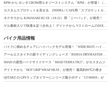
RPM から ホンダ GROM用エキゾーストシステム「RPM」が登場！（動画あり
カスタムスプロケットを見せる、Z900RS／CAFE用「スプロケットカバーフルキ
ネクサスから KAWASAKI H2 SX（18-22）用「ニーパッド」が発売！
ゲル素材入りで快適＆足つき向上！ デイトナから Vストローム250SX用「快適ロ
バイク用品情報
バイクに積めるチェアにハイバックモデル登場！「WIDE/REST ハイバックチェ
アールエスタイチの新ライディングシューズ「RSS016 DRYMASTER スト
SHAD の新型ハードサイドケース「SHAD TERRA TR27」がカスタムジ
デイトナから「HOT GRIP WRAP HEAT」が発売！ 最高約80℃の巻き
QSTARZ の GPSラップタイマーにシリーズ最小ボディ「LT-9000S」が