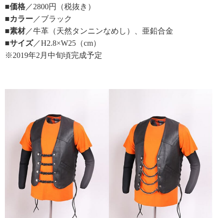
■価格
／2800円（税抜き）
■カラー
／ブラック
■素材
／牛革（天然タンニンなめし）、亜鉛合金
■サイズ
／H2.8×W25（cm）
※2019年2月中旬頃完成予定