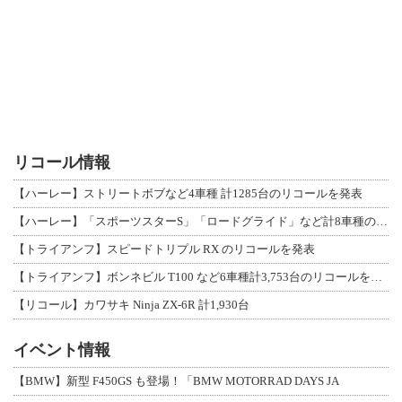
リコール情報
【ハーレー】ストリートボブなど4車種 計1285台のリコールを発表
【ハーレー】「スポーツスターS」「ロードグライド」など計8車種のリコールを発表
【トライアンフ】スピードトリプル RX のリコールを発表
【トライアンフ】ボンネビル T100 など6車種計3,753台のリコールを発表
【リコール】カワサキ Ninja ZX-6R 計1,930台
イベント情報
【BMW】新型 F450GS も登場！「BMW MOTORRAD DAYS JA