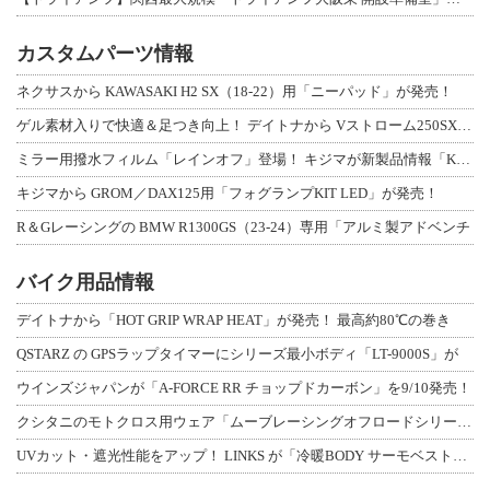
カスタムパーツ情報
ネクサスから KAWASAKI H2 SX（18-22）用「ニーパッド」が発売！
ゲル素材入りで快適＆足つき向上！ デイトナから Vストローム250SX用「快適ロ
ミラー用撥水フィルム「レインオフ」登場！ キジマが新製品情報「KIJIMA NE
キジマから GROM／DAX125用「フォグランプKIT LED」が発売！
R＆Gレーシングの BMW R1300GS（23-24）専用「アルミ製アドベンチ
バイク用品情報
デイトナから「HOT GRIP WRAP HEAT」が発売！ 最高約80℃の巻き
QSTARZ の GPSラップタイマーにシリーズ最小ボディ「LT-9000S」が
ウインズジャパンが「A-FORCE RR チョップドカーボン」を9/10発売！
クシタニのモトクロス用ウェア「ムーブレーシングオフロードシリーズ」3アイテムが登
UVカット・遮光性能をアップ！ LINKS が「冷暖BODY サーモベスト」改良