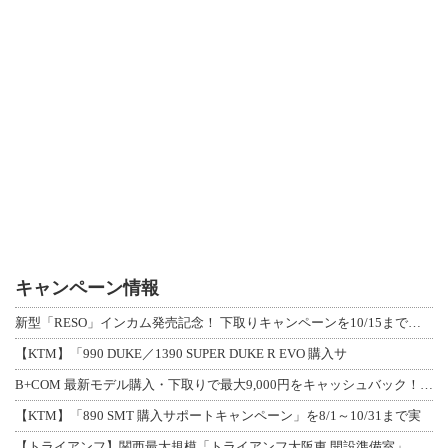
キャンペーン情報
新型「RESO」インカム発売記念！ 下取りキャンペーンを10/15まで延長して開
【KTM】「990 DUKE／1390 SUPER DUKE R EVO 購入サ
B+COM 最新モデル購入・下取りで最大9,000円をキャッシュバック！「B+F
【KTM】「890 SMT 購入サポートキャンペーン」を8/1～10/31まで実
【トライアンフ】関西最大規模「トライアンフ大阪東 開設準備室」がオープン！ 限定