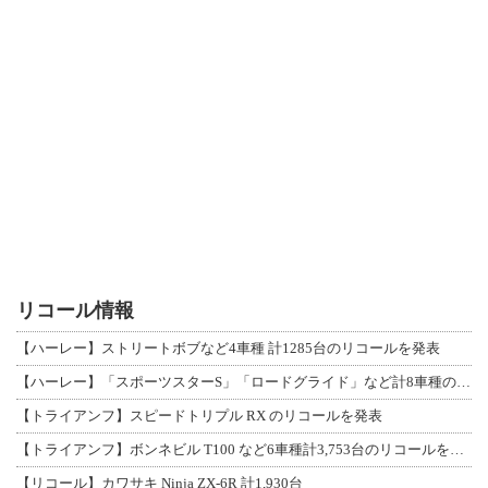
リコール情報
【ハーレー】ストリートボブなど4車種 計1285台のリコールを発表
【ハーレー】「スポーツスターS」「ロードグライド」など計8車種のリコールを発表
【トライアンフ】スピードトリプル RX のリコールを発表
【トライアンフ】ボンネビル T100 など6車種計3,753台のリコールを発表
【リコール】カワサキ Ninja ZX-6R 計1,930台