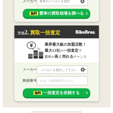
メーカー
愛車のメーカーを選択
愛車の買取相場を調べる
無料
2.
買取一括査定
方法
業界最大級の加盟店数！
最大12社
一括査定
の
で
高く売れる
愛車が
チャンス
メーカー
郵便番号
一括査定を依頼する
無料