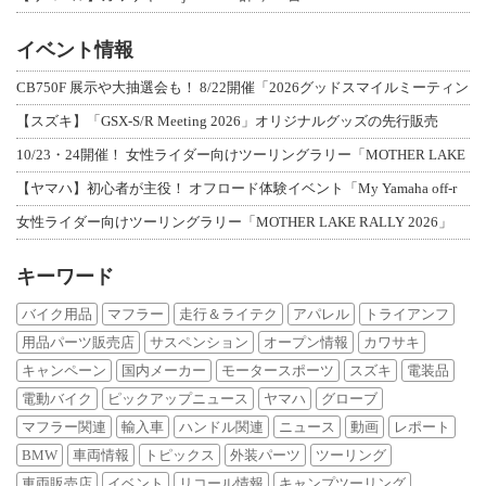
イベント情報
CB750F 展示や大抽選会も！ 8/22開催「2026グッドスマイルミーティン
【スズキ】「GSX-S/R Meeting 2026」オリジナルグッズの先行販売
10/23・24開催！ 女性ライダー向けツーリングラリー「MOTHER LAKE
【ヤマハ】初心者が主役！ オフロード体験イベント「My Yamaha off-r
女性ライダー向けツーリングラリー「MOTHER LAKE RALLY 2026」
キーワード
バイク用品
マフラー
走行＆ライテク
アパレル
トライアンフ
用品パーツ販売店
サスペンション
オープン情報
カワサキ
キャンペーン
国内メーカー
モータースポーツ
スズキ
電装品
電動バイク
ピックアップニュース
ヤマハ
グローブ
マフラー関連
輸入車
ハンドル関連
ニュース
動画
レポート
BMW
車両情報
トピックス
外装パーツ
ツーリング
車両販売店
イベント
リコール情報
キャンプツーリング