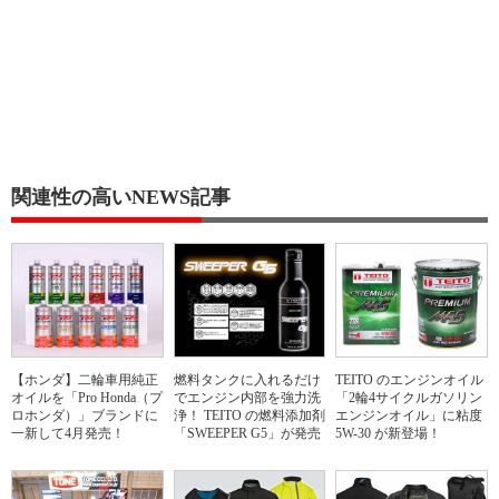
関連性の高いNEWS記事
【ホンダ】二輪車用純正
燃料タンクに入れるだけ
TEITO のエンジンオイル
オイルを「Pro Honda（プ
でエンジン内部を強力洗
「2輪4サイクルガソリン
ロホンダ）」ブランドに
浄！ TEITO の燃料添加剤
エンジンオイル」に粘度
一新して4月発売！
「SWEEPER G5」が発売
5W-30 が新登場！