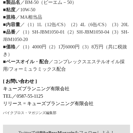
■製品名
／BM-50（ビーエム－50）
■粘度
／10W-50
■規格
／MA相当品
■内容量
／（1）1L（12缶/CS）（2）4L（6缶/CS）（3）20L
■品番
／（1）SH-JBM1050-01（2）SH-JBM1050-04（3）SH-
JBM1050-20
■価格
／（1）4000円（2）1万6000円（3）8万円（共に税抜
き）
■ベースオイル・配合
／コンプレックスエステルオイル採
用/フォーミュラミックス配合
[ お問い合わせ ]
キューズプランニング有限会社
TEL／0587-55-1125
リリース = キューズプランニング有限会社
バイクブロス・マガジンズ編集部
Twitterで
@BikeBrosMagazin
をフォローしよう！