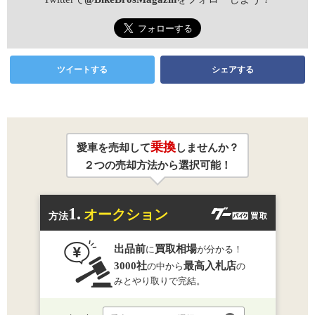
ツイートする
シェアする
乗換
愛車を売却して
しませんか？
２つの売却方法から選択可能！
1.
オークション
方法
出品前
買取相場
に
が分かる！
3000社
最高入札店
の中から
の
みとやり取りで完結。