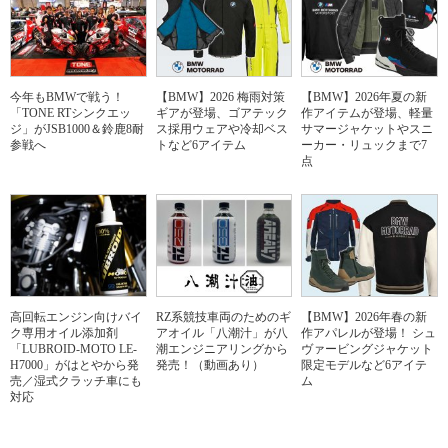
今年もBMWで戦う！
【BMW】2026 梅雨対策
【BMW】2026年夏の新
「TONE RTシンクエッ
ギアが登場、ゴアテック
作アイテムが登場、軽量
ジ」がJSB1000＆鈴鹿8耐
ス採用ウェアや冷却ベス
サマージャケットやスニ
参戦へ
トなど6アイテム
ーカー・リュックまで7
点
高回転エンジン向けバイ
RZ系競技車両のためのギ
【BMW】2026年春の新
ク専用オイル添加剤
アオイル「八潮汁」が八
作アパレルが登場！ シュ
「LUBROID-MOTO LE-
潮エンジニアリングから
ヴァービングジャケット
H7000」がはとやから発
発売！（動画あり）
限定モデルなど6アイテ
売／湿式クラッチ車にも
ム
対応