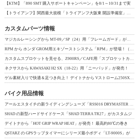
【KTM】「890 SMT 購入サポートキャンペーン」を8/1～10/31まで実
【トライアンフ】関西最大規模「トライアンフ大阪東 開設準備室」がオープン！ 限定
カスタムパーツ情報
マジカルレーシングから MT-09／SP（24）用「フレームガード」が登場！
RPM から ホンダ GROM用エキゾーストシステム「RPM」が登場！（動画あり
カスタムスプロケットを見せる、Z900RS／CAFE用「スプロケットカバーフルキ
ネクサスから KAWASAKI H2 SX（18-22）用「ニーパッド」が発売！
ゲル素材入りで快適＆足つき向上！ デイトナから Vストローム250SX用「快適ロ
バイク用品情報
アールエスタイチの新ライディングシューズ「RSS016 DRYMASTER スト
SHAD の新型ハードサイドケース「SHAD TERRA TR27」がカスタムジ
デイトナから「HOT GRIP WRAP HEAT」が発売！ 最高約80℃の巻き
QSTARZ の GPSラップタイマーにシリーズ最小ボディ「LT-9000S」が