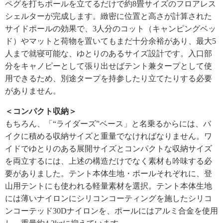
ペグを打ちポールを立てるだけで約8畳サイズのフロアレス
シェルターが完成します。緻密に位置と高さが計算された
サイドポールの効果で、3人分のコット（キャンピングベッ
ド）やマットと荷物を置いてもまだ十分余裕があり、最大5
人まで就寝可能な、ゆとりのあるサイズ設計です。入口部
分をキャノピーとして張り出せばテント兼タープとして使
用できるため、別途タープを持参したり立てたりする必要
がありません。
＜コンパクト収納＞
もちろん、「“ライダーズ”ベース」と名乗るからには、バ
イクに積める収納サイズと重量でなければなりません。ワ
イドでゆとりのある展開サイズとコンパクトな収納サイズ
を両立するには、上述の構造だけでなく素材も吟味する必
要がありました。テント本体生地・ポールそれぞれに、登
山用テントにも使われる軽量素材を選択。テント本体生地
には薄いナイロンにシリコンコーティングを施したシリコ
ンコーテッド30Dナイロンを、ポールにはアルミ合金を使用