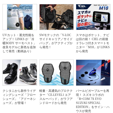
UVカット・遮光性能を
SWモテックの「V-LOC
スマホはポケット、ナビ
アップ！ LINKS が「冷
サイドキャリア／サイド
は目の前！ CIEL の前後
暖BODY サーモベスト」
バッグ」がアクティブか
ドラレコ付きスマートモ
改良モデルに新色を追加
ら発売！
ニター「M18」が LINKS
して発売（動画あり）
から発売
クシタニから新作ライデ
軽量・高通気のプロテク
パールビガーブルーを再
ィングシューズ「フロー
ター「CE-LEVEL1 エア
現！ スズキコラボの
シューズ」「アドーネシ
スルーパッド」がラフア
「B+COM 7X EVO
ューズ」が登場！
ンドロードから発売
SUZUKI SPECIAL
EDITION」をサイン・ハ
ウスが発売