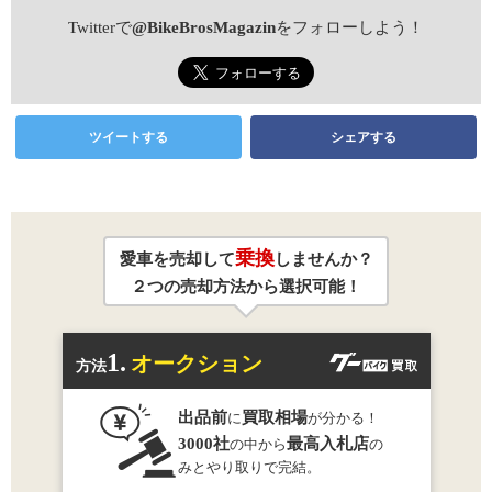
Twitterで
@BikeBrosMagazin
をフォローしよう！
ツイートする
シェアする
乗換
愛車を売却して
しませんか？
２つの売却方法から選択可能！
1.
オークション
方法
出品前
買取相場
に
が分かる！
3000社
最高入札店
の中から
の
みとやり取りで完結。