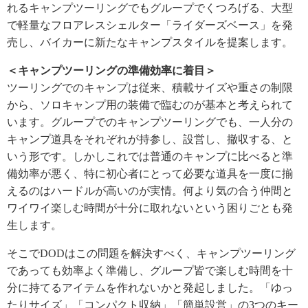
れるキャンプツーリングでもグループでくつろげる、大型
で軽量なフロアレスシェルター「ライダーズベース」を発
売し、バイカーに新たなキャンプスタイルを提案します。
＜キャンプツーリングの準備効率に着目＞
ツーリングでのキャンプは従来、積載サイズや重さの制限
から、ソロキャンプ用の装備で臨むのが基本と考えられて
います。グループでのキャンプツーリングでも、一人分の
キャンプ道具をそれぞれが持参し、設営し、撤収する、と
いう形です。しかしこれでは普通のキャンプに比べると準
備効率が悪く、特に初心者にとって必要な道具を一度に揃
えるのはハードルが高いのが実情。何より気の合う仲間と
ワイワイ楽しむ時間が十分に取れないという困りごとも発
生します。
そこでDODはこの問題を解決すべく、キャンプツーリング
であっても効率よく準備し、グループ皆で楽しむ時間を十
分に持てるアイテムを作れないかと発起しました。「ゆっ
たりサイズ」「コンパクト収納」「簡単設営」の3つのキー