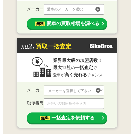
メーカー
愛車のメーカーを選択
愛車の買取相場を調べる
無料
2.
買取一括査定
方法
業界最大級の加盟店数！
最大12社
一括査定
の
で
高く売れる
愛車が
チャンス
メーカー
郵便番号
一括査定を依頼する
無料