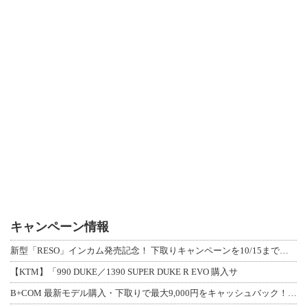
キャンペーン情報
新型「RESO」インカム発売記念！ 下取りキャンペーンを10/15まで延長して開
【KTM】「990 DUKE／1390 SUPER DUKE R EVO 購入サ
B+COM 最新モデル購入・下取りで最大9,000円をキャッシュバック！「B+F