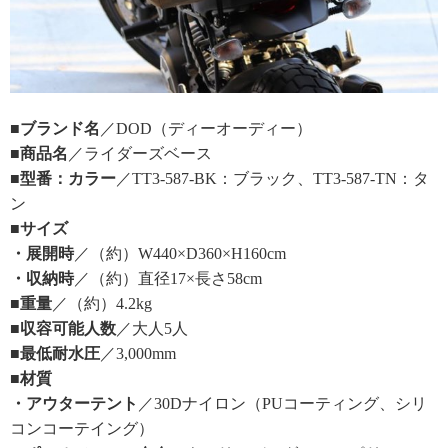
■ブランド名
／DOD（ディーオーディー）
■商品名
／ライダーズベース
■型番：カラー
／TT3-587-BK：ブラック、TT3-587-TN：タ
ン
■サイズ
・展開時
／（約）W440×D360×H160cm
・収納時
／（約）直径17×長さ58cm
■重量
／（約）4.2kg
■収容可能人数
／大人5人
■最低耐水圧
／3,000mm
■材質
・アウターテント
／30Dナイロン（PUコーティング、シリ
コンコーテイング）