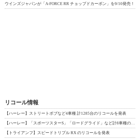
ウインズジャパンが「A-FORCE RR チョップドカーボン」を9/10発売！
リコール情報
【ハーレー】ストリートボブなど4車種 計1285台のリコールを発表
【ハーレー】「スポーツスターS」「ロードグライド」など計8車種のリコールを発表
【トライアンフ】スピードトリプル RX のリコールを発表