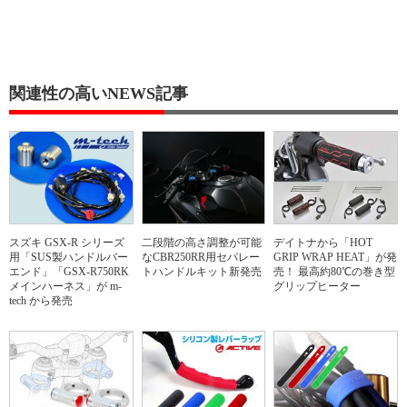
関連性の高いNEWS記事
スズキ GSX-R シリーズ
二段階の高さ調整が可能
デイトナから「HOT
用「SUS製ハンドルバー
なCBR250RR用セパレー
GRIP WRAP HEAT」が発
エンド」「GSX-R750RK
トハンドルキット新発売
売！ 最高約80℃の巻き型
メインハーネス」が m-
グリップヒーター
tech から発売