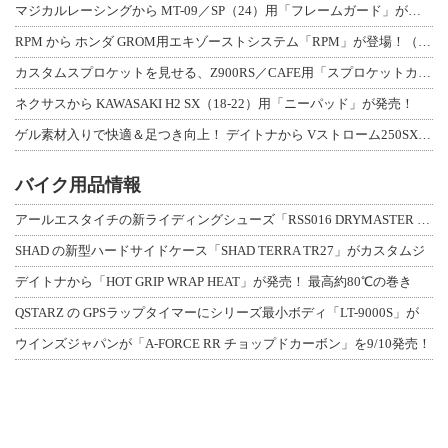
マジカルレーシングから MT-09／SP（24）用「フレームガード」が登場！
RPM から ホンダ GROM用エキゾーストシステム「RPM」が登場！（動画あり
カスタムスプロケットを見せる、Z900RS／CAFE用「スプロケットカバーフルキ
ネクサスから KAWASAKI H2 SX（18-22）用「ニーパッド」が発売！
ゲル素材入りで快適＆足つき向上！ デイトナから Vストローム250SX用「快適ロ
バイク用品情報
アールエスタイチの新ライディングシューズ「RSS016 DRYMASTER スト
SHAD の新型ハードサイドケース「SHAD TERRA TR27」がカスタムジ
デイトナから「HOT GRIP WRAP HEAT」が発売！ 最高約80℃の巻き
QSTARZ の GPSラップタイマーにシリーズ最小ボディ「LT-9000S」が
ウインズジャパンが「A-FORCE RR チョップドカーボン」を9/10発売！