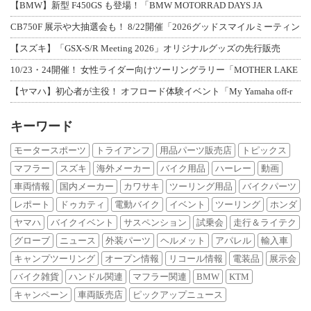
【BMW】新型 F450GS も登場！「BMW MOTORRAD DAYS JA
CB750F 展示や大抽選会も！ 8/22開催「2026グッドスマイルミーティン
【スズキ】「GSX-S/R Meeting 2026」オリジナルグッズの先行販売
10/23・24開催！ 女性ライダー向けツーリングラリー「MOTHER LAKE
【ヤマハ】初心者が主役！ オフロード体験イベント「My Yamaha off-r
キーワード
モータースポーツ
トライアンフ
用品パーツ販売店
トピックス
マフラー
スズキ
海外メーカー
バイク用品
ハーレー
動画
車両情報
国内メーカー
カワサキ
ツーリング用品
バイクパーツ
レポート
ドゥカティ
電動バイク
イベント
ツーリング
ホンダ
ヤマハ
バイクイベント
サスペンション
試乗会
走行＆ライテク
グローブ
ニュース
外装パーツ
ヘルメット
アパレル
輸入車
キャンプツーリング
オープン情報
リコール情報
電装品
展示会
バイク雑貨
ハンドル関連
マフラー関連
BMW
KTM
キャンペーン
車両販売店
ピックアップニュース