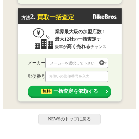
2.
買取一括査定
方法
業界最大級の加盟店数！
最大12社
一括査定
の
で
高く売れる
愛車が
チャンス
メーカー
郵便番号
一括査定を依頼する
無料
NEWSのトップに戻る