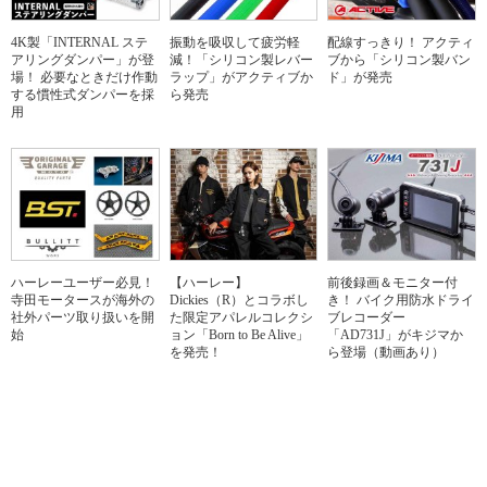
4K製「INTERNAL ステ
振動を吸収して疲労軽
配線すっきり！ アクティ
アリングダンパー」が登
減！「シリコン製レバー
ブから「シリコン製バン
場！ 必要なときだけ作動
ラップ」がアクティブか
ド」が発売
する慣性式ダンパーを採
ら発売
用
ハーレーユーザー必見！
【ハーレー】
前後録画＆モニター付
寺田モータースが海外の
Dickies（R）とコラボし
き！ バイク用防水ドライ
社外パーツ取り扱いを開
た限定アパレルコレクシ
ブレコーダー
始
ョン「Born to Be Alive」
「AD731J」がキジマか
を発売！
ら登場（動画あり）