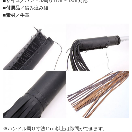
■サイズ
／ハンドル周り11cm～13cm対応
■付属品
／編み込み紐
■素材
／牛革
※ハンドル周り寸法11cm以上は隙間ができます。