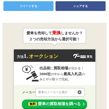
ツイートする
シェアする
乗換
愛車を売却して
しませんか？
２つの売却方法から選択可能！
1.
オークション
方法
出品前
買取相場
に
が分かる！
3000社
最高入札店
の中から
の
みとやり取りで完結。
メーカー
愛車のメーカーを選択
愛車の買取相場を調べる
無料