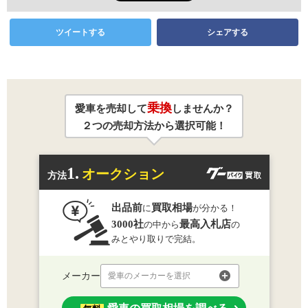
ツイートする
シェアする
乗換
愛車を売却して
しませんか？
２つの売却方法から選択可能！
1.
オークション
方法
出品前
買取相場
に
が分かる！
3000社
最高入札店
の中から
の
みとやり取りで完結。
メーカー
愛車のメーカーを選択