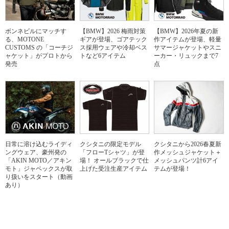
ボンネビルにマッチす
【BMW】2026 梅雨対策
【BMW】2026年夏の新
る、MOTONE
ギアが登場、ゴアテック
作アイテムが登場、軽量
CUSTOMS の「コーチジ
ス採用ウェアや冷却ベス
サマージャケットやスニ
ャケット」がプロトから
トなど6アイテム
ーカー・リュックまで7
発売
点
日常に溶け込むライディ
クシタニの限定モデル
クシタニから2026春夏新
ングウェア、豪州発の
「フローTシャツ」が登
作メッシュジャケット＋
「AKIN MOTO／アキン
場！ オールブラックで仕
メッシュパンツ計6アイ
モト」ジャペックスが取
上げた受注生産アイテム
テムが登場！
り扱いをスタート（動画
あり）