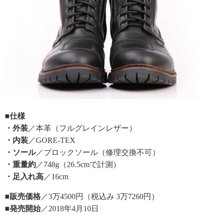
■仕様
・外装
／本革（フルグレインレザー）
・内装
／GORE-TEX
・ソール
／ブロックソール（修理交換不可）
・重量約
／748g（26.5cmで計測）
・足入れ高
／16cm
■販売価格
／3万4500円（税込み 3万7260円）
■発売開始
／2018年4月10日