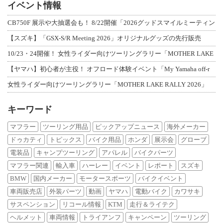
イベント情報
CB750F 展示や大抽選会も！ 8/22開催「2026グッドスマイルミーティン
【スズキ】「GSX-S/R Meeting 2026」オリジナルグッズの先行販売
10/23・24開催！ 女性ライダー向けツーリングラリー「MOTHER LAKE
【ヤマハ】初心者が主役！ オフロード体験イベント「My Yamaha off-r
女性ライダー向けツーリングラリー「MOTHER LAKE RALLY 2026」
キーワード
マフラー
ツーリング用品
ピックアップニュース
海外メーカー
ドゥカティ
トピックス
バイク用品
ホンダ
展示会
グローブ
電装品
キャンプツーリング
アパレル
バイクパーツ
マフラー関連
輸入車
ハーレー
イベント
レポート
スズキ
BMW
国内メーカー
モータースポーツ
バイクイベント
車両販売店
外装パーツ
動画
ヤマハ
電動バイク
カワサキ
サスペンション
リコール情報
KTM
走行＆ライテク
ヘルメット
車両情報
トライアンフ
キャンペーン
ツーリング