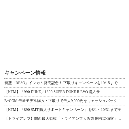
キャンペーン情報
新型「RESO」インカム発売記念！ 下取りキャンペーンを10/15まで延長して開
【KTM】「990 DUKE／1390 SUPER DUKE R EVO 購入サ
B+COM 最新モデル購入・下取りで最大9,000円をキャッシュバック！「B+F
【KTM】「890 SMT 購入サポートキャンペーン」を8/1～10/31まで実
【トライアンフ】関西最大規模「トライアンフ大阪東 開設準備室」がオープン！ 限定