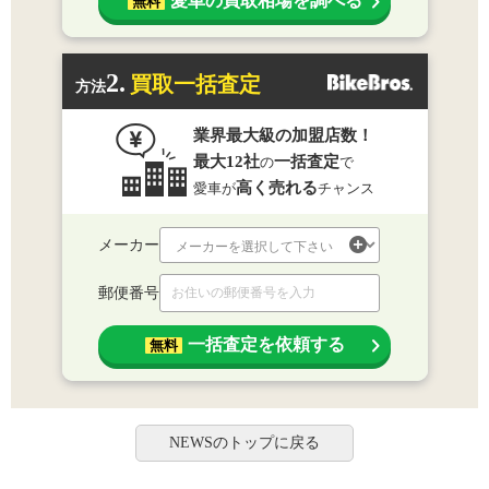
愛車の買取相場を調べる
無料
2.
買取一括査定
方法
業界最大級の加盟店数！
最大12社
一括査定
の
で
高く売れる
愛車が
チャンス
メーカー
郵便番号
一括査定を依頼する
無料
NEWSのトップに戻る