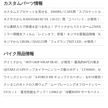
カスタムパーツ情報
カスタムスプロケットを見せる、Z900RS／CAFE用「スプロケットカバーフルキ
ネクサスから KAWASAKI H2 SX（18-22）用「ニーパッド」が発売！
ゲル素材入りで快適＆足つき向上！ デイトナから Vストローム250SX用「快適ロ
ミラー用撥水フィルム「レインオフ」登場！ キジマが新製品情報「KIJIMA NE
キジマから GROM／DAX125用「フォグランプKIT LED」が発売！
バイク用品情報
デイトナから「HOT GRIP WRAP HEAT」が発売！ 最高約80℃の巻き
QSTARZ の GPSラップタイマーにシリーズ最小ボディ「LT-9000S」が
ウインズジャパンが「A-FORCE RR チョップドカーボン」を9/10発売！
クシタニのモトクロス用ウェア「ムーブレーシングオフロードシリーズ」3アイテムが登
UVカット・遮光性能をアップ！ LINKS が「冷暖BODY サーモベスト」改良