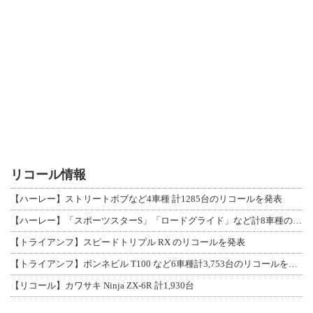
リコール情報
【ハーレー】ストリートボブなど4車種 計1285台のリコールを発表
【ハーレー】「スポーツスターS」「ロードグライド」など計8車種のリコールを発表
【トライアンフ】スピードトリプル RX のリコールを発表
【トライアンフ】ボンネビル T100 など6車種計3,753台のリコールを発表
【リコール】カワサキ Ninja ZX-6R 計1,930台