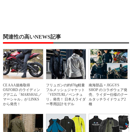
関連性の高いNEWS記事
CE AAA規格取得
フリュガンの約870g軽量
南海部品 × JIGGYS
OXFORD のライディン
フルメッシュジャケット
SHOP のコラボウェア発
グデニム「MARSHAL／
「VENTURI／ベンチュ
売、ライダー仕様のクー
マーシャル」が LINKS
リ」発売！ 日本人ライダ
ルタッチライドウェア2
から発売！
ー専用設計モデル
種