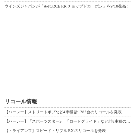
ウインズジャパンが「A-FORCE RR チョップドカーボン」を9/10発売！
リコール情報
【ハーレー】ストリートボブなど4車種 計1285台のリコールを発表
【ハーレー】「スポーツスターS」「ロードグライド」など計8車種のリコールを発表
【トライアンフ】スピードトリプル RX のリコールを発表