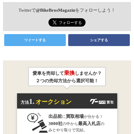
Twitterで
@BikeBrosMagazin
をフォローしよう！
ツイートする
シェアする
乗換
愛車を売却して
しませんか？
２つの売却方法から選択可能！
1.
オークション
方法
出品前
買取相場
に
が分かる！
3000社
最高入札店
の中から
の
みとやり取りで完結。