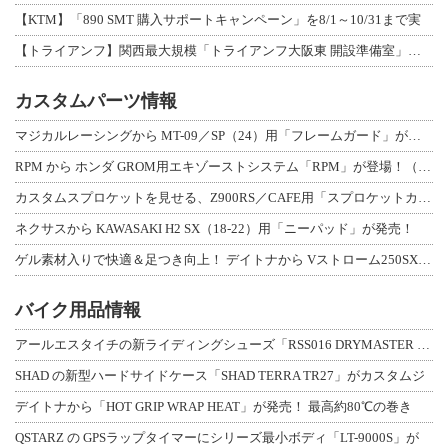
【KTM】「890 SMT 購入サポートキャンペーン」を8/1～10/31まで実
【トライアンフ】関西最大規模「トライアンフ大阪東 開設準備室」がオープン！ 限定
カスタムパーツ情報
マジカルレーシングから MT-09／SP（24）用「フレームガード」が登場！
RPM から ホンダ GROM用エキゾーストシステム「RPM」が登場！（動画あり
カスタムスプロケットを見せる、Z900RS／CAFE用「スプロケットカバーフルキ
ネクサスから KAWASAKI H2 SX（18-22）用「ニーパッド」が発売！
ゲル素材入りで快適＆足つき向上！ デイトナから Vストローム250SX用「快適ロ
バイク用品情報
アールエスタイチの新ライディングシューズ「RSS016 DRYMASTER スト
SHAD の新型ハードサイドケース「SHAD TERRA TR27」がカスタムジ
デイトナから「HOT GRIP WRAP HEAT」が発売！ 最高約80℃の巻き
QSTARZ の GPSラップタイマーにシリーズ最小ボディ「LT-9000S」が