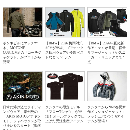
ボンネビルにマッチす
【BMW】2026 梅雨対策
【BMW】2026年夏の新
る、MOTONE
ギアが登場、ゴアテック
作アイテムが登場、軽量
CUSTOMS の「コーチジ
ス採用ウェアや冷却ベス
サマージャケットやスニ
ャケット」がプロトから
トなど6アイテム
ーカー・リュックまで7
発売
点
日常に溶け込むライディ
クシタニの限定モデル
クシタニから2026春夏新
ングウェア、豪州発の
「フローTシャツ」が登
作メッシュジャケット＋
「AKIN MOTO／アキン
場！ オールブラックで仕
メッシュパンツ計6アイ
モト」ジャペックスが取
上げた受注生産アイテム
テムが登場！
り扱いをスタート（動画