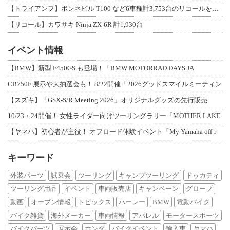
【トライアンフ】ボンネビル T100 など6車種計3,753台のリコールを発表
【リコール】カワサキ Ninja ZX-6R 計1,930台
イベント情報
【BMW】新型 F450GS も登場！「BMW MOTORRAD DAYS JA
CB750F 展示や大抽選会も！ 8/22開催「2026グッドスマイルミーティン
【スズキ】「GSX-S/R Meeting 2026」オリジナルグッズの先行販売
10/23・24開催！ 女性ライダー向けツーリングラリー「MOTHER LAKE
【ヤマハ】初心者が主役！ オフロード体験イベント「My Yamaha off-r
キーワード
外装パーツ
試乗会
ツーリング
キャンプツーリング
ドゥカティ
ツーリング用品
イベント
車両販売店
キャンペーン
グローブ
動画
オープン情報
トピックス
ハーレー
BMW
電動バイク
バイク雑貨
海外メーカー
車両情報
アパレル
モータースポーツ
バイクパーツ
展示会
ホンダ
バイクイベント
輸入車
ヤマハ