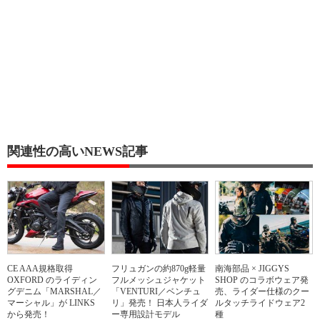
関連性の高いNEWS記事
CE AAA規格取得
フリュガンの約870g軽量
南海部品 × JIGGYS
OXFORD のライディン
フルメッシュジャケット
SHOP のコラボウェア発
グデニム「MARSHAL／
「VENTURI／ベンチュ
売、ライダー仕様のクー
マーシャル」が LINKS
リ」発売！ 日本人ライダ
ルタッチライドウェア2
から発売！
ー専用設計モデル
種