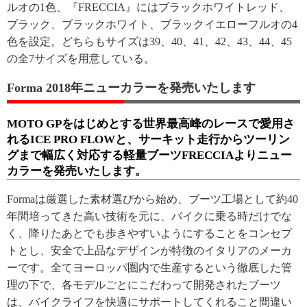
ルオの1色、『FRECCIA』にはブラックホワイトレッド、
ブラック、ブラックホワイト、ブラックイエローフルオの4
色を設定。どちらもサイズは39、40、41、42、43、44、45
の全7サイズを用意している。
Forma 2018年ニューカラーを発売いたします
MOTO GPをはじめとする世界最高峰のレースで愛用さ
れるICE PRO FLOWと、サーキット走行からツーリン
グまで幅広く対応する軽量ブーツFRECCIAよりニュー
カラーを発売いたします。
Formaは厳選した素材選びから始め、ブーツ工場として約40
年間培ってきた高い技術を元に、バイクに乗る時だけでな
く、降りたあとでも歩きやすいようにすることをコンセプ
トとし、安全で上品なデザインが特徴のイタリアのメーカ
ーです。全てヨーロッパ圏内で生産するという徹底した管
理の下で、各モデルごとにこだわって開発されたブーツ
は、バイクライフを快適にサポートしてくれること間違い