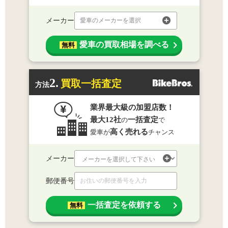
メーカー
愛車のメーカーを選択
愛車の買取相場を調べる
無料
2.
買取一括査定
方法
業界最大級の加盟店数！
最大12社
一括査定
の
で
高く売れる
愛車が
チャンス
メーカー
郵便番号
一括査定を依頼する
無料