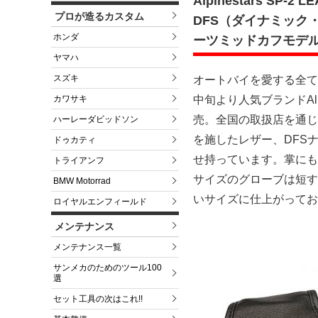
Alpinestars SP-
プロが造るカスタム
DFS（ダイナミック
ホンダ
ーツミッドカフモデ
ヤマハ
スズキ
オートバイを愛する全て
カワサキ
中旬より人気ブランドAlpi
売。全国の取扱店を通じ
ハーレーダビッドソン
を施したレザー、DFS
ドゥカティ
せ持っています。掌にも
トライアンフ
サイズのグローブは短す
BMW Motorrad
いサイズに仕上がってお
ロイヤルエンフィールド
メンテナンス
メンテナンス一覧
サンメカのためのツール100
選
セット工具の次はこれ!!