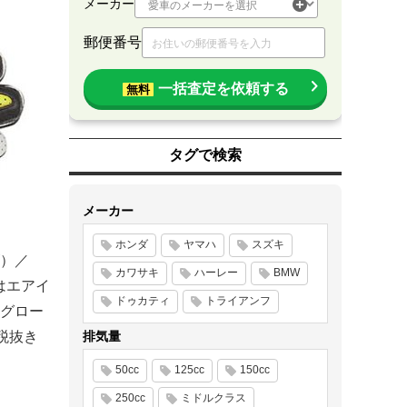
メーカー
郵便番号
一括査定を依頼する
無料
タグで検索
メーカー
ホンダ
ヤマハ
スズキ
ズ）／
カワサキ
ハーレー
BMW
にはエアイ
ドゥカティ
トライアンフ
グロー
税抜き
排気量
50cc
125cc
150cc
250cc
ミドルクラス