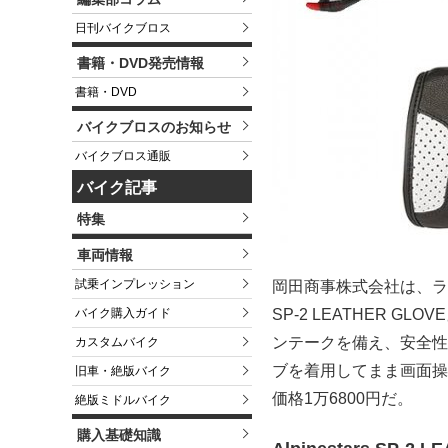
日刊バイクブロス
書籍・DVD発売情報
書籍・DVD
バイクブロスのお知らせ
バイクブロス通販
バイク記事
特集
車両情報
試乗インプレッション
岡田商事株式会社は、ライ
バイク購入ガイド
SP-2 LEATHER
ンテークを備え、安全性
カスタムバイク
ブを着用してまま画面操
旧車・絶版バイク
価格1万6800円だ。
絶版ミドルバイク
購入基礎知識