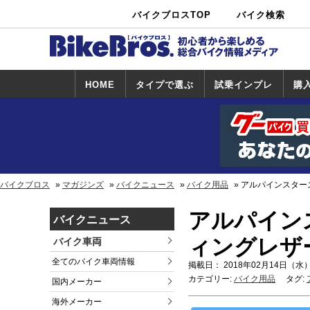
バイクブロスTOP
バイク検索
中古バイ
カタログ検
ショップ検
ク・新車検
索
索
索
HOME
タイプで選ぶ
試乗インプレ
購
スポーツ＆ネ
原付＆ミニバ
アメリカン＆
ビッグスクー
オフロード
試乗インプレ
ホンダ
ヤマハ
スズキ
カワサキ
ハーレー
BMW
トライアンフ
ドゥカティ
購
ホ
ヤ
ス
カ
イキッド
イク
クルーザー
ター
一覧
一
バイクブロス
マガジンズ
バイクニュース
バイク用品
アルパインスター
アルパイン
バイクニュース
ィングレザ
バイク車両
全てのバイク車両情報
掲載日： 2018年02月14日（水）
カテゴリー:
バイク用品
タグ:
国内メーカー
海外メーカー