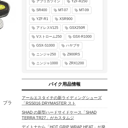
アフリカツイン
YZF-R250
SR400
MT-07
MT-09
YZF-R1
XSR900
アドレスV125
GSX250R
Vストローム250
GSX-R1000
GSX-S1000
ハヤブサ
ニンジャ250
Z900RS
ニンジャ1000
ZRX1200
バイク用品情報
アールエスタイチの新ライディングシューズ
、ブラ
「RSS016 DRYMASTER スト
SHAD の新型ハードサイドケース「SHAD
TERRA TR27」がカスタムジ
デイトナから「HOT GRIP WRAP HEAT」が発