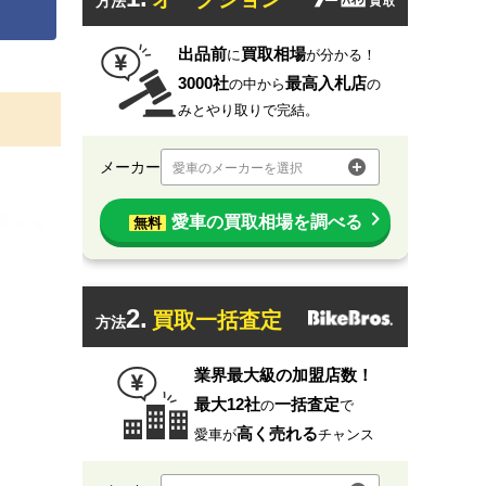
方法
出品前
買取相場
に
が分かる！
3000社
最高入札店
の中から
の
みとやり取りで完結。
メーカー
愛車のメーカーを選択
愛車の買取相場を調べる
無料
2.
買取一括査定
方法
業界最大級の加盟店数！
最大12社
一括査定
の
で
高く売れる
愛車が
チャンス