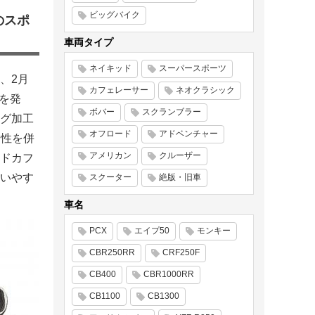
ビッグバイク
のスポ
車両タイプ
ネイキッド
スーパースポーツ
、2月
カフェレーサー
ネオクラシック
Eを発
ボバー
スクランブラー
グ加工
オフロード
アドベンチャー
適性を併
アメリカン
クルーザー
ドカフ
いやす
スクーター
絶版・旧車
車名
PCX
エイプ50
モンキー
CBR250RR
CRF250F
CB400
CBR1000RR
CB1100
CB1300