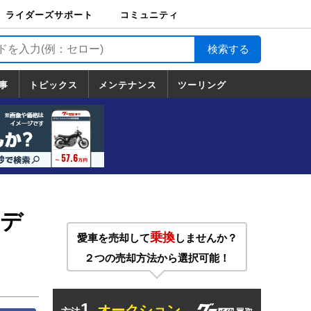
ライダーズサポート
コミュニティ
ライダーズサポート
バイク輸送
バイクガレージライ
バイク車両保険
ロードサービス
バイク試乗
コミュニティ
日記
ツーリング
カスタム
TOP
フ
TOP
事
トピックス
メンテナンス
ツーリング
トピックス
ホンダ
ヤマハ
スズキ
カワサキ
ハーレーダ
BMW
ドゥカティ
トライアン
メンテナンス
基本整備
部位別メンテ
工具の使い方
ツール100選
メンテのうん
一覧
ビッドソン
フ
一覧
ちく
イデ
乗換
愛車を売却して
しませんか？
２つの売却方法から選択可能！
1.
オークション