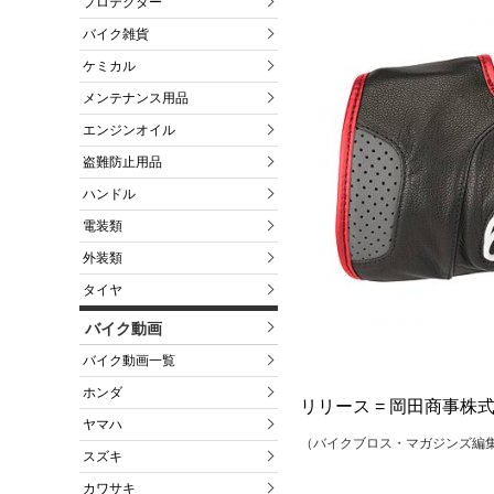
プロテクター
バイク雑貨
ケミカル
メンテナンス用品
エンジンオイル
盗難防止用品
ハンドル
電装類
外装類
タイヤ
バイク動画
バイク動画一覧
ホンダ
リリース = 岡田商事株
ヤマハ
（バイクブロス・マガジンズ編
スズキ
カワサキ