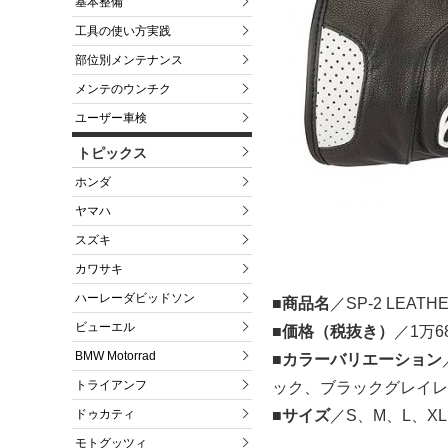
基本整備
工具の使い方実践
部位別メンテナンス
メンテのウンチク
ユーザー車検
トピックス
ホンダ
ヤマハ
スズキ
カワサキ
ハーレーダビッドソン
■商品名
／SP-2 LEATH
ビューエル
■価格（税抜き）
／1万6
BMW Motorrad
■カラーバリエーション
トライアンフ
ック、ブラックグレイレ
ドゥカティ
■サイズ
／S、M、L、XL
モトグッツィ