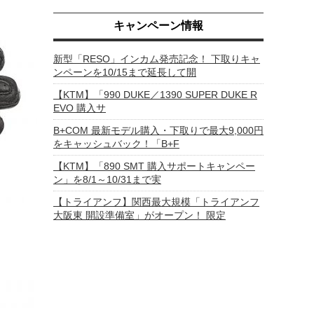
キャンペーン情報
新型「RESO」インカム発売記念！ 下取りキャ
ンペーンを10/15まで延長して開
【KTM】「990 DUKE／1390 SUPER DUKE R
EVO 購入サ
B+COM 最新モデル購入・下取りで最大9,000円
をキャッシュバック！「B+F
【KTM】「890 SMT 購入サポートキャンペー
ン」を8/1～10/31まで実
【トライアンフ】関西最大規模「トライアンフ
大阪東 開設準備室」がオープン！ 限定