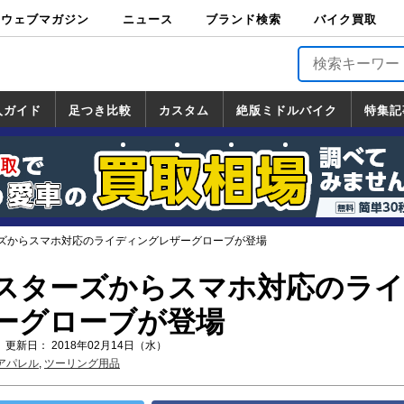
ウェブマガジン
ニュース
ブランド検索
バイク買取
バイクブロス・
原付＆ミニバイ
スポーツ＆ネイ
アメリカン＆ツ
ビッグスクータ
オフロード
バージンハーレ
バージンBMW
バージンドゥカ
バージントライ
ニュース
車両情報
イベント
キャンペ
トピック
バイク用
バイクパ
書籍・
サポート
お知らせ
ブランドを検
ブランドボイ
バイク買取
マガジンズ
ク
キッド
アラー
ー
ー
ティ
アンフ
TOP
ーン
ス
品
ーツ
DVD
索
ス
入ガイド
足つき比較
カスタム
絶版ミドルバイク
特集記
入ガイド
ンダ
マハ
ズキ
ワサキ
カスタム
ホンダ
ヤマハ
スズキ
カワサキ
道の駅調査隊
ツーリング情報局
日本の道50選
国道めぐり
林道ツーリング
絶版ミドルバイク
ホンダ
ヤマハ
スズキ
カワサキ
覧
一覧
一覧
ズからスマホ対応のライディングレザーグローブが登場
スターズからスマホ対応のラ
ーグローブが登場
 更新日： 2018年02月14日（水）
アパレル
,
ツーリング用品