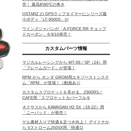
売！ 最高約80℃の巻き
QSTARZ の GPSラップタイマーにシリーズ最
小ボディ「LT-9000S」が
ウインズジャパンが「A-FORCE RR チョップ
ドカーボン」を9/10発売！
カスタムパーツ情報
マジカルレーシングから MT-09／SP（24）用
「フレームガード」が登場！
RPM から ホンダ GROM用エキゾーストシステ
ム「RPM」が登場！（動画あり
カスタムスプロケットを見せる、Z900RS／
CAFE用「スプロケットカバーフルキ
ネクサスから KAWASAKI H2 SX（18-22）用
「ニーパッド」が発売！
ゲル素材入りで快適＆足つき向上！ デイトナか
ら Vストローム250SX用「快適ロ