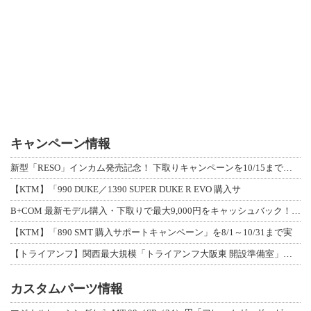
キャンペーン情報
新型「RESO」インカム発売記念！ 下取りキャンペーンを10/15まで延長して開
【KTM】「990 DUKE／1390 SUPER DUKE R EVO 購入サ
B+COM 最新モデル購入・下取りで最大9,000円をキャッシュバック！「B+F
【KTM】「890 SMT 購入サポートキャンペーン」を8/1～10/31まで実
【トライアンフ】関西最大規模「トライアンフ大阪東 開設準備室」がオープン！ 限定
カスタムパーツ情報