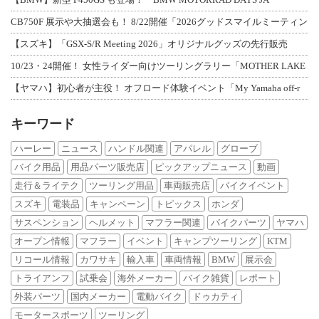
CB750F 展示や大抽選会も！ 8/22開催「2026グッドスマイルミーティン
【スズキ】「GSX-S/R Meeting 2026」オリジナルグッズの先行販売
10/23・24開催！ 女性ライダー向けツーリングラリー「MOTHER LAKE
【ヤマハ】初心者が主役！ オフロード体験イベント「My Yamaha off-r
キーワード
ハーレー
ニュース
ハンドル関連
アパレル
グローブ
バイク用品
用品パーツ販売店
ピックアップニュース
動画
走行＆ライテク
ツーリング用品
車両販売店
バイクイベント
スズキ
電装品
キャンペーン
トピックス
ホンダ
サスペンション
ヘルメット
マフラー関連
バイクパーツ
ヤマハ
オープン情報
マフラー
イベント
キャンプツーリング
KTM
リコール情報
カワサキ
輸入車
車両情報
BMW
展示会
トライアンフ
試乗会
海外メーカー
バイク雑貨
レポート
外装パーツ
国内メーカー
電動バイク
ドゥカティ
モータースポーツ
ツーリング