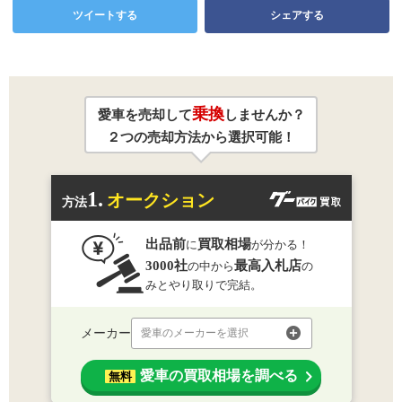
ツイートする
シェアする
乗換
愛車を売却して
しませんか？
２つの売却方法から選択可能！
1.
オークション
方法
出品前
買取相場
に
が分かる！
3000社
最高入札店
の中から
の
みとやり取りで完結。
メーカー
愛車のメーカーを選択
愛車の買取相場を調べる
無料