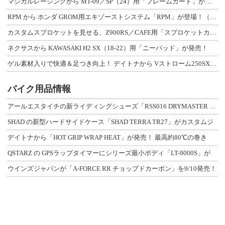
マジカルレーシングから MT-09／SP（24）用「フレームガード」が登場！
RPM から ホンダ GROM用エキゾーストシステム「RPM」が登場！（動画あり
カスタムスプロケットを見せる、Z900RS／CAFE用「スプロケットカバーフルキ
ネクサスから KAWASAKI H2 SX（18-22）用「ニーパッド」が発売！
ゲル素材入りで快適＆足つき向上！ デイトナから Vストローム250SX用「快適ロ
バイク用品情報
アールエスタイチの新ライディングシューズ「RSS016 DRYMASTER スト
SHAD の新型ハードサイドケース「SHAD TERRA TR27」がカスタムジ
デイトナから「HOT GRIP WRAP HEAT」が発売！ 最高約80℃の巻き
QSTARZ の GPSラップタイマーにシリーズ最小ボディ「LT-9000S」が
ウインズジャパンが「A-FORCE RR チョップドカーボン」を9/10発売！