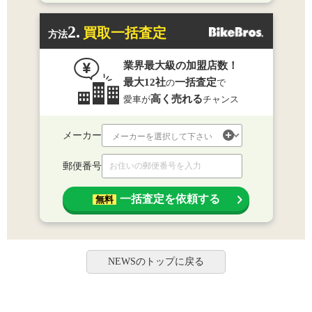
2.
買取一括査定
方法
業界最大級の加盟店数！
最大12社
一括査定
の
で
高く売れる
愛車が
チャンス
メーカー
郵便番号
一括査定を依頼する
無料
NEWSのトップに戻る