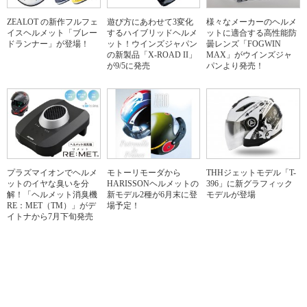
ZEALOT の新作フルフェ
遊び方にあわせて3変化
様々なメーカーのヘルメ
イスヘルメット「ブレー
するハイブリッドヘルメ
ットに適合する高性能防
ドランナー」が登場！
ット！ウインズジャパン
曇レンズ「FOGWIN
の新製品「X-ROAD II」
MAX」がウインズジャ
が9/5に発売
パンより発売！
プラズマイオンでヘルメ
モトーリモーダから
THHジェットモデル「T-
ットのイヤな臭いを分
HARISSONヘルメットの
396」に新グラフィック
解！「ヘルメット消臭機
新モデル2種が6月末に登
モデルが登場
RE：MET（TM）」がデ
場予定！
イトナから7月下旬発売