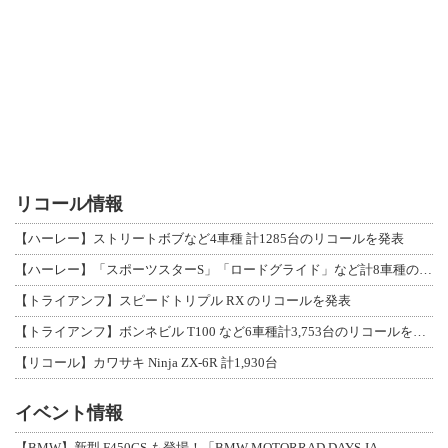
リコール情報
【ハーレー】ストリートボブなど4車種 計1285台のリコールを発表
【ハーレー】「スポーツスターS」「ロードグライド」など計8車種のリコールを発表
【トライアンフ】スピードトリプル RX のリコールを発表
【トライアンフ】ボンネビル T100 など6車種計3,753台のリコールを発表
【リコール】カワサキ Ninja ZX-6R 計1,930台
イベント情報
【BMW】新型 F450GS も登場！「BMW MOTORRAD DAYS JA