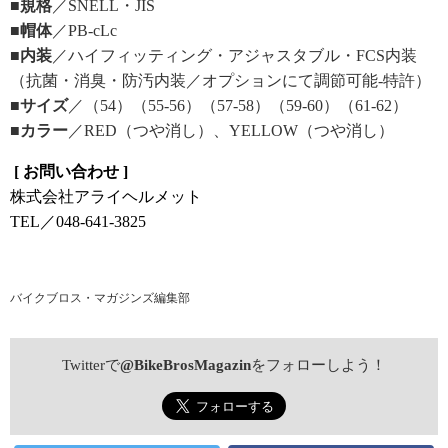
■規格
／SNELL・JIS
■帽体
／PB-cLc
■内装
／ハイフィッティング・アジャスタブル・FCS内装
（抗菌・消臭・防汚内装／オプションにて調節可能‐特許）
■サイズ
／（54）（55-56）（57-58）（59-60）（61-62）
■カラー
／RED（つや消し）、YELLOW（つや消し）
[ お問い合わせ ]
株式会社アライヘルメット
TEL／048-641-3825
バイクブロス・マガジンズ編集部
Twitterで
@BikeBrosMagazin
をフォローしよう！