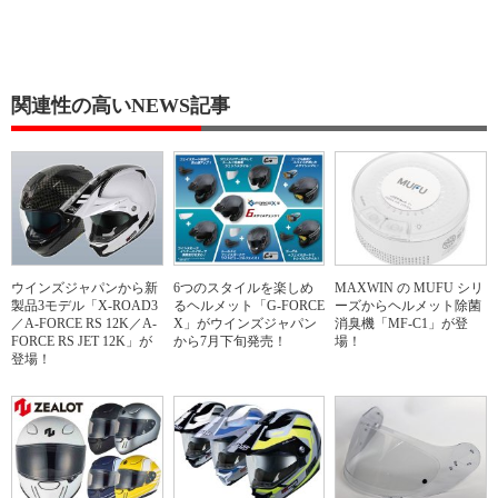
関連性の高いNEWS記事
ウインズジャパンから新
6つのスタイルを楽しめ
MAXWIN の MUFU シリ
製品3モデル「X-ROAD3
るヘルメット「G-FORCE
ーズからヘルメット除菌
／A-FORCE RS 12K／A-
X」がウインズジャパン
消臭機「MF-C1」が登
FORCE RS JET 12K」が
から7月下旬発売！
場！
登場！