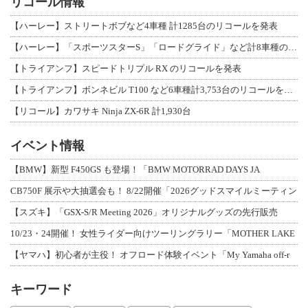
リコール情報
【ハーレー】ストリートボブなど4車種 計1285台のリコールを発表
【ハーレー】「スポーツスターS」「ロードグライド」など計8車種のリコールを発表
【トライアンフ】スピードトリプル RX のリコールを発表
【トライアンフ】ボンネビル T100 など6車種計3,753台のリコールを発表
【リコール】カワサキ Ninja ZX-6R 計1,930台
イベント情報
【BMW】新型 F450GS も登場！「BMW MOTORRAD DAYS JA
CB750F 展示や大抽選会も！ 8/22開催「2026グッドスマイルミーティン
【スズキ】「GSX-S/R Meeting 2026」オリジナルグッズの先行販売
10/23・24開催！ 女性ライダー向けツーリングラリー「MOTHER LAKE
【ヤマハ】初心者が主役！ オフロード体験イベント「My Yamaha off-r
キーワード