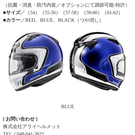
（抗菌・消臭・防汚内装／オプションにて調節可能‐特許）
■サイズ
／（54）（55-56）（57-58）（59-60）（61-62）
■カラー
／RED、BLUE、BLACK（つや消し）
BLUE
[ お問い合わせ ]
株式会社アライヘルメット
TEL／048-641-3825