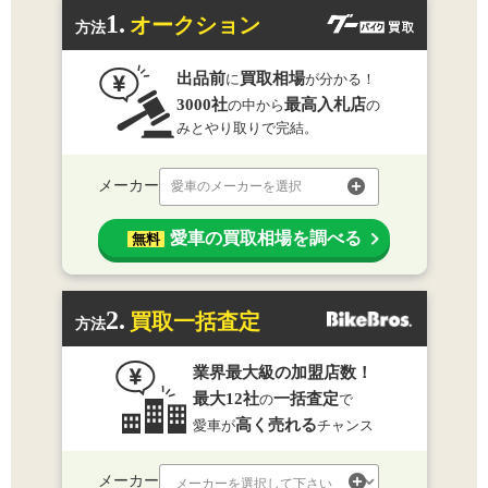
1.
オークション
方法
出品前
買取相場
に
が分かる！
3000社
最高入札店
の中から
の
みとやり取りで完結。
メーカー
愛車のメーカーを選択
愛車の買取相場を調べる
無料
2.
買取一括査定
方法
業界最大級の加盟店数！
最大12社
一括査定
の
で
高く売れる
愛車が
チャンス
メーカー