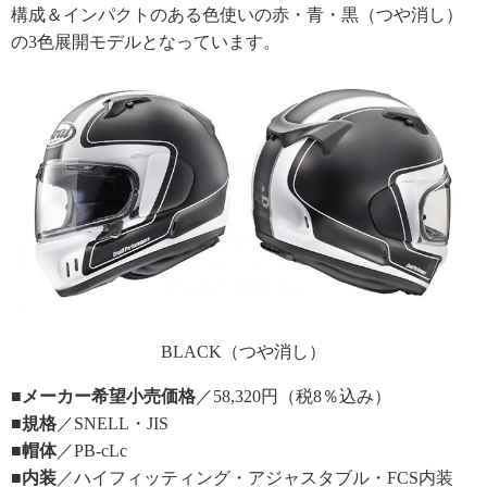
構成＆インパクトのある色使いの赤・青・黒（つや消し）
の3色展開モデルとなっています。
BLACK（つや消し）
■メーカー希望小売価格
／58,320円（税8％込み）
■規格
／SNELL・JIS
■帽体
／PB-cLc
■内装
／ハイフィッティング・アジャスタブル・FCS内装