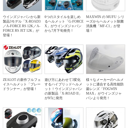
ウインズジャパンから新
6つのスタイルを楽しめ
MAXWIN の MUFU シリ
製品3モデル「X-ROAD3
るヘルメット「G-FORCE
ーズからヘルメット除菌
／A-FORCE RS 12K／A-
X」がウインズジャパン
消臭機「MF-C1」が登
FORCE RS JET 12K」が
から7月下旬発売！
場！
登場！
ZEALOT の新作フルフェ
遊び方にあわせて3変化
様々なメーカーのヘルメ
イスヘルメット「ブレー
するハイブリッドヘルメ
ットに適合する高性能防
ドランナー」が登場！
ット！ウインズジャパン
曇レンズ「FOGWIN
の新製品「X-ROAD II」
MAX」がウインズジャ
が9/5に発売
パンより発売！