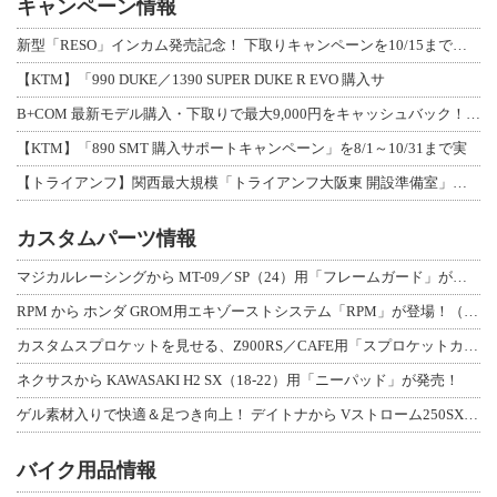
キャンペーン情報
新型「RESO」インカム発売記念！ 下取りキャンペーンを10/15まで延長して開
【KTM】「990 DUKE／1390 SUPER DUKE R EVO 購入サ
B+COM 最新モデル購入・下取りで最大9,000円をキャッシュバック！「B+F
【KTM】「890 SMT 購入サポートキャンペーン」を8/1～10/31まで実
【トライアンフ】関西最大規模「トライアンフ大阪東 開設準備室」がオープン！ 限定
カスタムパーツ情報
マジカルレーシングから MT-09／SP（24）用「フレームガード」が登場！
RPM から ホンダ GROM用エキゾーストシステム「RPM」が登場！（動画あり
カスタムスプロケットを見せる、Z900RS／CAFE用「スプロケットカバーフルキ
ネクサスから KAWASAKI H2 SX（18-22）用「ニーパッド」が発売！
ゲル素材入りで快適＆足つき向上！ デイトナから Vストローム250SX用「快適ロ
バイク用品情報