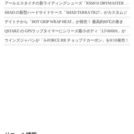
アールエスタイチの新ライディングシューズ「RSS016 DRYMASTER スト
SHAD の新型ハードサイドケース「SHAD TERRA TR27」がカスタムジ
デイトナから「HOT GRIP WRAP HEAT」が発売！ 最高約80℃の巻き
QSTARZ の GPSラップタイマーにシリーズ最小ボディ「LT-9000S」が
ウインズジャパンが「A-FORCE RR チョップドカーボン」を9/10発売！