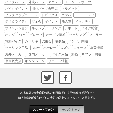
バイクパーツ
外装パーツ
アパレル
モータースポーツ
バイクイベント
用品パーツ販売店
ヘルメット
ピックアップニュース
トピックス
ヤマハ
トライアンフ
走行＆ライテク
展示会
イベント
輸入車
ドゥカティ
サスペンション
キャンプツーリング
レポート
バイク雑貨
ホンダ
KTM
グローブ
オープン情報
ツーリング
マフラー
電動バイク
カワサキ
試乗会
電装品
ハンドル関連
ツーリング用品
BMW
ハーレー
スズキ
ニュース
車両情報
海外メーカー
国内メーカー
バイク用品
動画
マフラー関連
車両販売店
キャンペーン
リコール情報
会社概要
特定商取引法
利用規約
採用情報
お問合せ
個人情報保護方針
個人情報の取扱いについて
会員規約
スマートフォン
デスクトップ