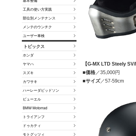
基本整備
工具の使い方実践
部位別メンテナンス
メンテのウンチク
ユーザー車検
トピックス
ホンダ
【G-MX LTD Steely SV
ヤマハ
■価格
／35,000円
スズキ
■サイズ
／57-59cm
カワサキ
ハーレーダビッドソン
ビューエル
BMW Motorrad
トライアンフ
ドゥカティ
モトグッツィ