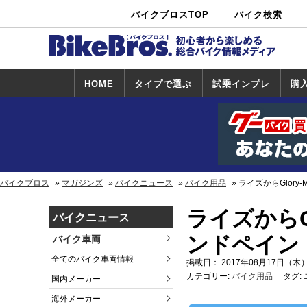
バイクブロスTOP
バイク検索
中古バイ
カタログ検
ショップ検
ク・新車検
索
索
索
HOME
タイプで選ぶ
試乗インプレ
購
スポーツ＆ネ
原付＆ミニバ
アメリカン＆
ビッグスクー
オフロード
試乗インプレ
ホンダ
ヤマハ
スズキ
カワサキ
ハーレー
BMW
トライアンフ
ドゥカティ
購
ホ
ヤ
ス
カ
イキッド
イク
クルーザー
ター
一覧
一
バイクブロス
マガジンズ
バイクニュース
バイク用品
ライズからGlor
ライズからG
バイクニュース
ンドペイン
バイク車両
全てのバイク車両情報
掲載日： 2017年08月17日（木）
カテゴリー:
バイク用品
タグ:
国内メーカー
海外メーカー