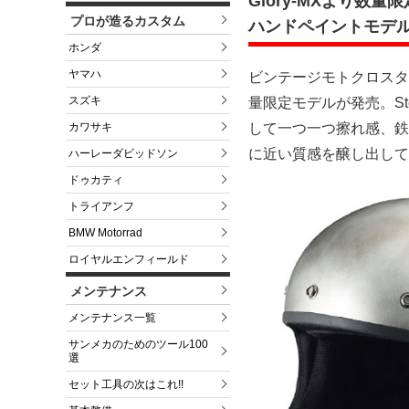
Glory-MXより数量限
プロが造るカスタム
ハンドペイントモデ
ホンダ
ヤマハ
ビンテージモトクロスタ
スズキ
量限定モデルが発売。St
カワサキ
して一つ一つ擦れ感、鉄
に近い質感を醸し出して
ハーレーダビッドソン
ドゥカティ
トライアンフ
BMW Motorrad
ロイヤルエンフィールド
メンテナンス
メンテナンス一覧
サンメカのためのツール100
選
セット工具の次はこれ!!