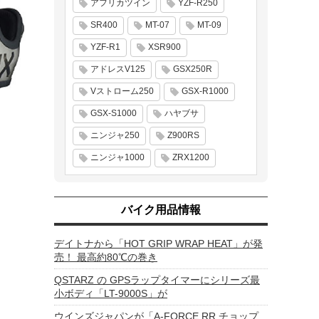
アフリカツイン
YZF-R250
SR400
MT-07
MT-09
YZF-R1
XSR900
アドレスV125
GSX250R
Vストローム250
GSX-R1000
GSX-S1000
ハヤブサ
ニンジャ250
Z900RS
ニンジャ1000
ZRX1200
バイク用品情報
デイトナから「HOT GRIP WRAP HEAT」が発
売！ 最高約80℃の巻き
QSTARZ の GPSラップタイマーにシリーズ最
小ボディ「LT-9000S」が
ウインズジャパンが「A-FORCE RR チョップ