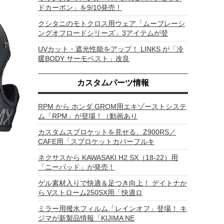
ドカーボン」を9/10発売！
クシタニのモトクロス用ウェア「ムーブレーシ
ングオフロードシリーズ」3アイテムが登
UVカット・遮光性能をアップ！ LINKS が「冷
暖BODY サーモベスト」改良
カスタムパーツ情報
RPM から ホンダ GROM用エキゾーストシステ
ム「RPM」が登場！（動画あり
カスタムスプロケットを見せる、Z900RS／
CAFE用「スプロケットカバーフルキ
ネクサスから KAWASAKI H2 SX（18-22）用
「ニーパッド」が発売！
ゲル素材入りで快適＆足つき向上！ デイトナか
ら Vストローム250SX用「快適ロ
ミラー用撥水フィルム「レインオフ」登場！ キ
ジマが新製品情報「KIJIMA NE