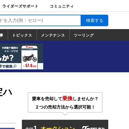
ライダーズサポート
コミュニティ
ライダーズサポート
バイク輸送
バイクガレージライ
バイク車両保険
ロードサービス
バイク試乗
コミュニティ
日記
ツーリング
カスタム
TOP
フ
TOP
事
トピックス
メンテナンス
ツーリング
トピックス
ホンダ
ヤマハ
スズキ
カワサキ
ハーレーダ
BMW
ドゥカティ
トライアン
メンテナンス
基本整備
部位別メンテ
工具の使い方
ツール100選
メンテのうん
一覧
ビッドソン
フ
一覧
ちく
定ハ
乗換
愛車を売却して
しませんか？
２つの売却方法から選択可能！
1.
オークション