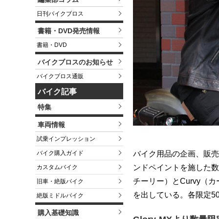
日刊バイクブロス
書籍・DVD発売情報
書籍・DVD
バイクブロスのお知らせ
バイクブロス通販
バイク記事
特集
車両情報
試乗インプレッション
バイク購入ガイド
バイク用品の企画、販売
ンドペイントを施した数
カスタムバイク
チーリー）とCurvy
旧車・絶版バイク
を出している。各限定5
絶版ミドルバイク
購入基礎知識