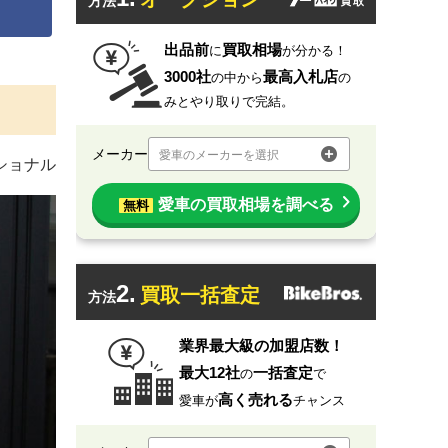
方法
出品前
買取相場
に
が分かる！
3000社
最高入札店
の中から
の
みとやり取りで完結。
メーカー
愛車のメーカーを選択
ショナル
愛車の買取相場を調べる
無料
2.
買取一括査定
方法
業界最大級の加盟店数！
最大12社
一括査定
の
で
高く売れる
愛車が
チャンス