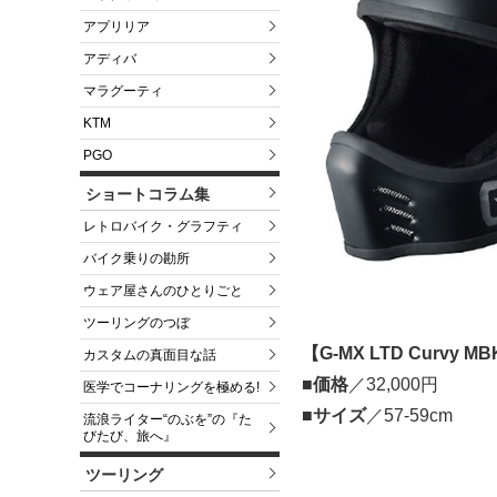
アプリリア
アディバ
マラグーティ
KTM
PGO
ショートコラム集
レトロバイク・グラフティ
バイク乗りの勘所
ウェア屋さんのひとりごと
ツーリングのつぼ
【G-MX LTD Curvy M
カスタムの真面目な話
■価格
／32,000円
医学でコーナリングを極める!
■サイズ
／57-59cm
流浪ライター“のぶを”の『た
びたび、旅へ』
ツーリング