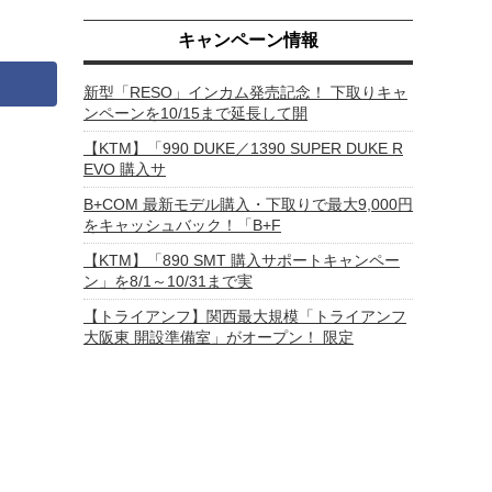
キャンペーン情報
新型「RESO」インカム発売記念！ 下取りキャ
ンペーンを10/15まで延長して開
【KTM】「990 DUKE／1390 SUPER DUKE R
EVO 購入サ
B+COM 最新モデル購入・下取りで最大9,000円
をキャッシュバック！「B+F
【KTM】「890 SMT 購入サポートキャンペー
ン」を8/1～10/31まで実
【トライアンフ】関西最大規模「トライアンフ
大阪東 開設準備室」がオープン！ 限定