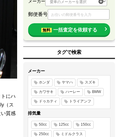
メーカー
郵便番号
一括査定を依頼する
無料
タグで検索
メーカー
ホンダ
ヤマハ
スズキ
カワサキ
ハーレー
BMW
ットにハ
ドゥカティ
トライアンフ
ly（ス
近い質感
排気量
50cc
125cc
150cc
250cc
ミドルクラス