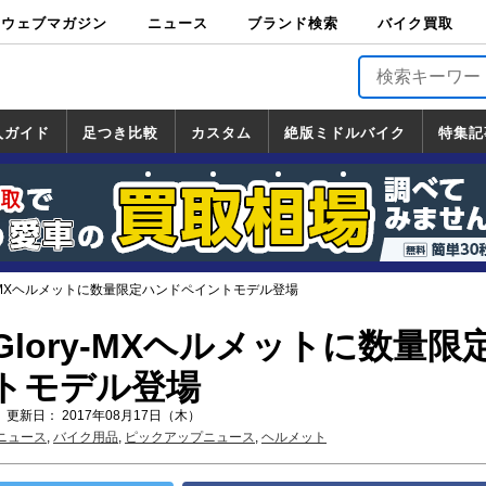
ウェブマガジン
ニュース
ブランド検索
バイク買取
バイクブロス・
原付＆ミニバイ
スポーツ＆ネイ
アメリカン＆ツ
ビッグスクータ
オフロード
バージンハーレ
バージンBMW
バージンドゥカ
バージントライ
ニュース
車両情報
イベント
キャンペ
トピック
バイク用
バイクパ
書籍・
サポート
お知らせ
ブランドを検
ブランドボイ
バイク買取
マガジンズ
ク
キッド
アラー
ー
ー
ティ
アンフ
TOP
ーン
ス
品
ーツ
DVD
索
ス
入ガイド
足つき比較
カスタム
絶版ミドルバイク
特集記
入ガイド
ンダ
マハ
ズキ
ワサキ
カスタム
ホンダ
ヤマハ
スズキ
カワサキ
道の駅調査隊
ツーリング情報局
日本の道50選
国道めぐり
林道ツーリング
絶版ミドルバイク
ホンダ
ヤマハ
スズキ
カワサキ
覧
一覧
一覧
y-MXヘルメットに数量限定ハンドペイントモデル登場
lory-MXヘルメットに数量限
トモデル登場
 更新日： 2017年08月17日（木）
ニュース
,
バイク用品
,
ピックアップニュース
,
ヘルメット