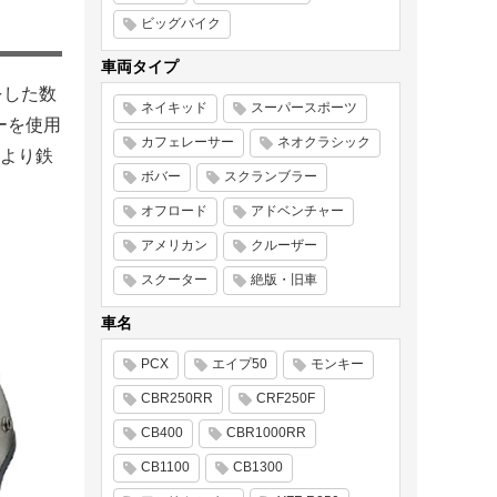
ビッグバイク
車両タイプ
をした数
ネイキッド
スーパースポーツ
ーを使用
カフェレーサー
ネオクラシック
より鉄
ボバー
スクランブラー
オフロード
アドベンチャー
アメリカン
クルーザー
スクーター
絶版・旧車
車名
PCX
エイプ50
モンキー
CBR250RR
CRF250F
CB400
CBR1000RR
CB1100
CB1300