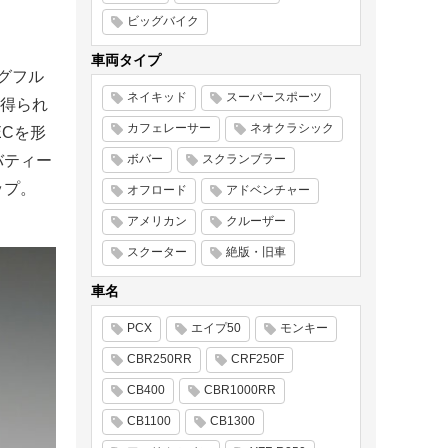
ビッグバイク
車両タイプ
ングフル
ネイキッド
スーパースポーツ
ら得られ
カフェレーサー
ネオクラシック
ECを形
バティー
ボバー
スクランブラー
ップ。
オフロード
アドベンチャー
アメリカン
クルーザー
スクーター
絶版・旧車
車名
PCX
エイプ50
モンキー
CBR250RR
CRF250F
CB400
CBR1000RR
CB1100
CB1300