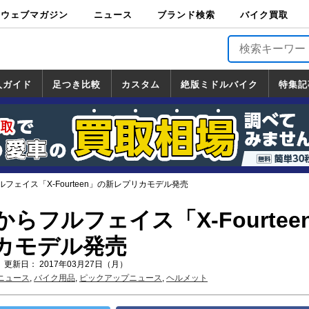
ウェブマガジン
ニュース
ブランド検索
バイク買取
バイクブロス・
原付＆ミニバイ
スポーツ＆ネイ
アメリカン＆ツ
ビッグスクータ
オフロード
バージンハーレ
バージンBMW
バージンドゥカ
バージントライ
ニュース
車両情報
イベント
キャンペ
トピック
バイク用
バイクパ
書籍・
サポート
お知らせ
ブランドを検
ブランドボイ
バイク買取
マガジンズ
ク
キッド
アラー
ー
ー
ティ
アンフ
TOP
ーン
ス
品
ーツ
DVD
索
ス
入ガイド
足つき比較
カスタム
絶版ミドルバイク
特集記
入ガイド
ンダ
マハ
ズキ
ワサキ
カスタム
ホンダ
ヤマハ
スズキ
カワサキ
道の駅調査隊
ツーリング情報局
日本の道50選
国道めぐり
林道ツーリング
絶版ミドルバイク
ホンダ
ヤマハ
スズキ
カワサキ
覧
一覧
一覧
フェイス「X-Fourteen」の新レプリカモデル発売
らフルフェイス「X-Fourtee
カモデル発売
 更新日： 2017年03月27日（月）
ニュース
,
バイク用品
,
ピックアップニュース
,
ヘルメット