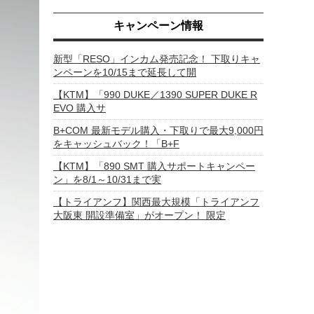
キャンペーン情報
新型「RESO」インカム発売記念！ 下取りキャ
ンペーンを10/15まで延長して開
【KTM】「990 DUKE／1390 SUPER DUKE R
EVO 購入サ
B+COM 最新モデル購入・下取りで最大9,000円
をキャッシュバック！「B+F
【KTM】「890 SMT 購入サポートキャンペー
ン」を8/1～10/31まで実
【トライアンフ】関西最大規模「トライアンフ
大阪東 開設準備室」がオープン！ 限定