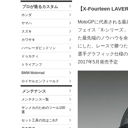
プロが造るカスタム
【X-Fourteen L
ホンダ
MotoGPに代表される
ヤマハ
フェイス「X-シリーズ
スズキ
た最先端のノウハウを余す
カワサキ
にした、レースで勝つため
ハーレーダビッドソン
選手グラフィック仕様のレ
ドゥカティ
2017年5月発売予定
トライアンフ
BMW Motorrad
ロイヤルエンフィールド
メンテナンス
メンテナンス一覧
サンメカのためのツール100
選
セット工具の次はこれ!!