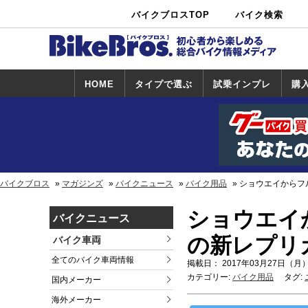
バイクブロスTOP
バイク検索
中古バイ
カタログ検
ショップ検
ク・新車検
索
索
索
HOME
タイプで選ぶ
試乗インプレ
購
スポーツ＆ネ
原付＆ミニバ
アメリカン＆
ビッグスクー
オフロード
試乗インプレ
ホンダ
ヤマハ
スズキ
カワサキ
ハーレー
BMW
トライアンフ
ドゥカティ
購
ホ
ヤ
ス
カ
イキッド
イク
クルーザー
ター
一覧
一
バイクブロス
マガジンズ
バイクニュース
バイク用品
ショウエイからフル
ショウエイか
バイクニュース
の新レプリ
バイク車両
全てのバイク車両情報
掲載日： 2017年03月27日（月）
カテゴリー:
バイク用品
タグ:
国内メーカー
海外メーカー