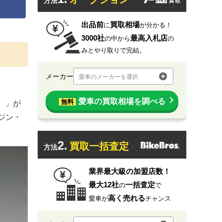
方法
出品前
買取相場
に
が分かる！
3000社
最高入札店
の中から
の
みとやり取りで完結。
メーカー
愛車のメーカーを選択
愛車の買取相場を調べる
無料
ー）」が
ージン・
2.
買取一括査定
方法
業界最大級の加盟店数！
最大12社
一括査定
の
で
高く売れる
愛車が
チャンス