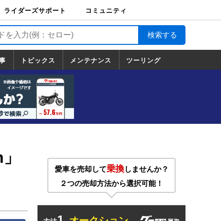
ライダーズサポート
コミュニティ
ライダーズサポート
バイク輸送
バイクガレージライ
バイク車両保険
ロードサービス
バイク試乗
コミュニティ
日記
ツーリング
カスタム
TOP
フ
TOP
事
トピックス
メンテナンス
ツーリング
トピックス
ホンダ
ヤマハ
スズキ
カワサキ
ハーレーダ
BMW
ドゥカティ
トライアン
メンテナンス
基本整備
部位別メンテ
工具の使い方
ツール100選
メンテのうん
一覧
ビッドソン
フ
一覧
ちく
n」
乗換
愛車を売却して
しませんか？
２つの売却方法から選択可能！
1.
オークション