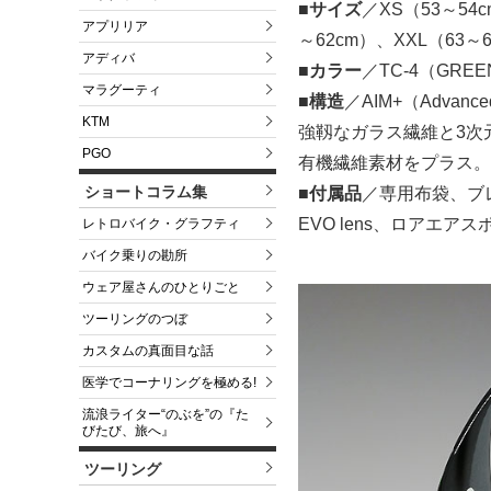
■サイズ
／XS（53～54
アプリリア
～62cm）、XXL（63～
アディバ
■カラー
／TC-4（GREE
マラグーティ
■構造
／AIM+（Advanced I
KTM
強靱なガラス繊維と3次
PGO
有機繊維素材をプラス。
ショートコラム集
■付属品
／専用布袋、ブレ
EVO lens、ロアエ
レトロバイク・グラフティ
バイク乗りの勘所
ウェア屋さんのひとりごと
ツーリングのつぼ
カスタムの真面目な話
医学でコーナリングを極める!
流浪ライター“のぶを”の『た
びたび、旅へ』
ツーリング