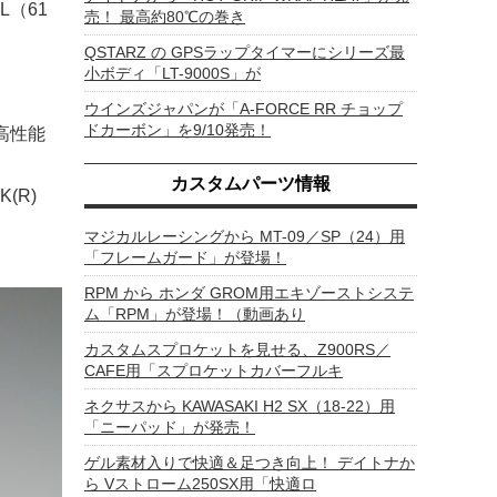
L（61
売！ 最高約80℃の巻き
QSTARZ の GPSラップタイマーにシリーズ最
小ボディ「LT-9000S」が
ウインズジャパンが「A-FORCE RR チョップ
ドカーボン」を9/10発売！
高性能
カスタムパーツ情報
(R)
マジカルレーシングから MT-09／SP（24）用
「フレームガード」が登場！
RPM から ホンダ GROM用エキゾーストシステ
ム「RPM」が登場！（動画あり
カスタムスプロケットを見せる、Z900RS／
CAFE用「スプロケットカバーフルキ
ネクサスから KAWASAKI H2 SX（18-22）用
「ニーパッド」が発売！
ゲル素材入りで快適＆足つき向上！ デイトナか
ら Vストローム250SX用「快適ロ