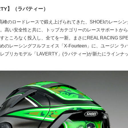
AVERTY】（ラバティー）
最高峰のロードレースで鍛え上げられてきた、SHOEIのレーシ
」。高い安全性と共に、トップカテゴリーのレースサポートか
ところなく投入し、全てを一新。まさにREAL RACING SP
のレーシングフルフェイス「X-Fourteen」に、ユージン ラ
プリカモデル「LAVERTY」(ラバティー)が新たにラインナ