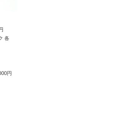
円
ク 各
00円