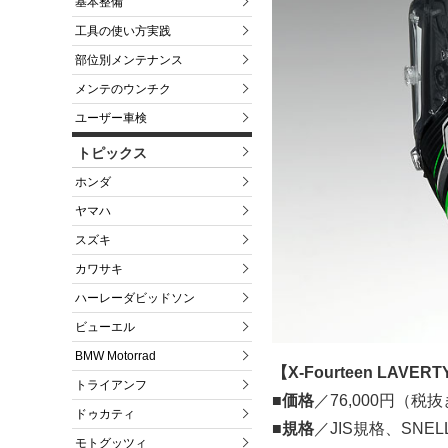
基本整備
工具の使い方実践
部位別メンテナンス
メンテのウンチク
ユーザー車検
トピックス
ホンダ
ヤマハ
スズキ
カワサキ
ハーレーダビッドソン
ビューエル
BMW Motorrad
【X-Fourteen LAV
トライアンフ
■価格
／76,000円（
ドゥカティ
■規格
／JIS規格、SNE
モトグッツィ