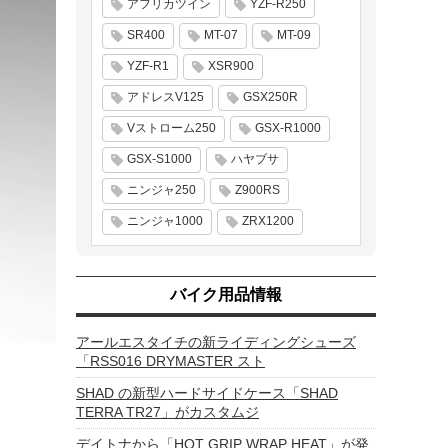
アフリカツイン
YZF-R250
SR400
MT-07
MT-09
YZF-R1
XSR900
アドレスV125
GSX250R
Vストローム250
GSX-R1000
GSX-S1000
ハヤブサ
ニンジャ250
Z900RS
ニンジャ1000
ZRX1200
バイク用品情報
アールエスタイチの新ライディングシューズ
「RSS016 DRYMASTER スト
SHAD の新型ハードサイドケース「SHAD
TERRA TR27」がカスタムジ
デイトナから「HOT GRIP WRAP HEAT」が発