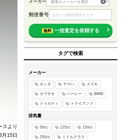
メーカー
郵便番号
一括査定を依頼する
無料
タグで検索
メーカー
ホンダ
ヤマハ
スズキ
カワサキ
ハーレー
BMW
ドゥカティ
トライアンフ
排気量
ースより
50cc
125cc
150cc
年3月15日
250cc
ミドルクラス