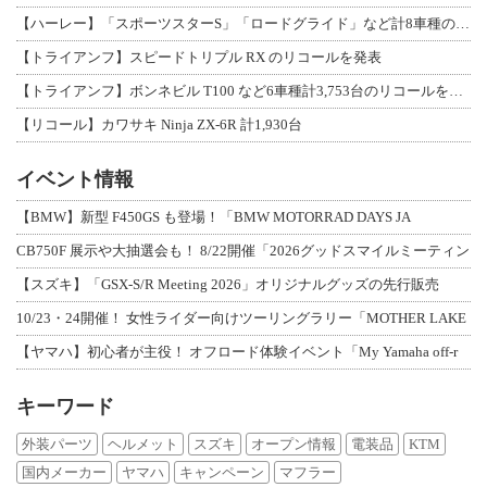
【ハーレー】「スポーツスターS」「ロードグライド」など計8車種のリコールを発表
【トライアンフ】スピードトリプル RX のリコールを発表
【トライアンフ】ボンネビル T100 など6車種計3,753台のリコールを発表
【リコール】カワサキ Ninja ZX-6R 計1,930台
イベント情報
【BMW】新型 F450GS も登場！「BMW MOTORRAD DAYS JA
CB750F 展示や大抽選会も！ 8/22開催「2026グッドスマイルミーティン
【スズキ】「GSX-S/R Meeting 2026」オリジナルグッズの先行販売
10/23・24開催！ 女性ライダー向けツーリングラリー「MOTHER LAKE
【ヤマハ】初心者が主役！ オフロード体験イベント「My Yamaha off-r
キーワード
外装パーツ
ヘルメット
スズキ
オープン情報
電装品
KTM
国内メーカー
ヤマハ
キャンペーン
マフラー