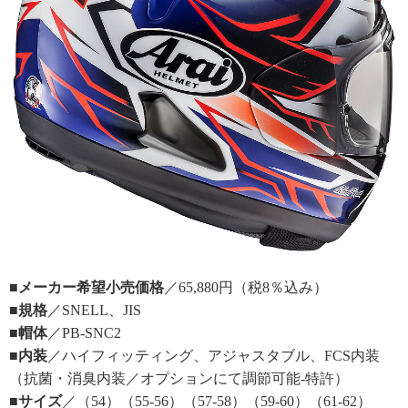
■メーカー希望小売価格
／65,880円（税8％込み）
■規格
／SNELL、JIS
■帽体
／PB-SNC2
■内装
／ハイフィッティング、アジャスタブル、FCS内装
（抗菌・消臭内装／オプションにて調節可能‐特許）
■サイズ
／（54）（55-56）（57-58）（59-60）（61-62）