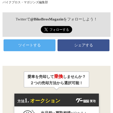
バイクブロス・マガジンズ編集部
Twitterで
@BikeBrosMagazin
をフォローしよう！
ツイートする
シェアする
乗換
愛車を売却して
しませんか？
２つの売却方法から選択可能！
1.
オークション
方法