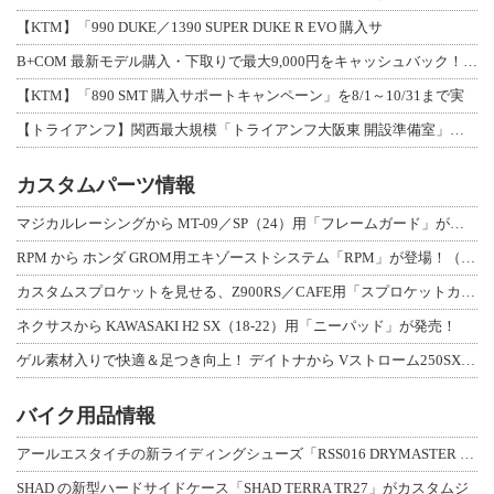
【KTM】「990 DUKE／1390 SUPER DUKE R EVO 購入サ
B+COM 最新モデル購入・下取りで最大9,000円をキャッシュバック！「B+F
【KTM】「890 SMT 購入サポートキャンペーン」を8/1～10/31まで実
【トライアンフ】関西最大規模「トライアンフ大阪東 開設準備室」がオープン！ 限定
カスタムパーツ情報
マジカルレーシングから MT-09／SP（24）用「フレームガード」が登場！
RPM から ホンダ GROM用エキゾーストシステム「RPM」が登場！（動画あり
カスタムスプロケットを見せる、Z900RS／CAFE用「スプロケットカバーフルキ
ネクサスから KAWASAKI H2 SX（18-22）用「ニーパッド」が発売！
ゲル素材入りで快適＆足つき向上！ デイトナから Vストローム250SX用「快適ロ
バイク用品情報
アールエスタイチの新ライディングシューズ「RSS016 DRYMASTER スト
SHAD の新型ハードサイドケース「SHAD TERRA TR27」がカスタムジ