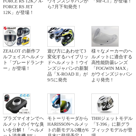
FORCE RS 12K／A-
ウインズジャパンか
「MF-C1」が登場！
FORCE RS JET
ら7月下旬発売！
12K」が登場！
ZEALOT の新作フ
遊び方にあわせて3
様々なメーカーのヘ
ルフェイスヘルメッ
変化するハイブリッ
ルメットに適合する
ト「ブレードランナ
ドヘルメット！ウイ
高性能防曇レンズ
ー」が登場！
ンズジャパンの新製
「FOGWIN MAX」
品「X-ROAD II」が
がウインズジャパン
9/5に発売
より発売！
プラズマイオンでヘ
モトーリモーダから
THHジェットモデル
ルメットのイヤな臭
HARISSONヘルメッ
「T-396」に新グラ
いを分解！「ヘルメ
トの新モデル2種が6
フィックモデルが登
ット消臭機 RE：
月末に登場予定！
場