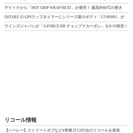
デイトナから「HOT GRIP WRAP HEAT」が発売！ 最高約80℃の巻き
QSTARZ の GPSラップタイマーにシリーズ最小ボディ「LT-9000S」が
ウインズジャパンが「A-FORCE RR チョップドカーボン」を9/10発売！
リコール情報
【ハーレー】ストリートボブなど4車種 計1285台のリコールを発表