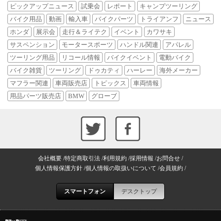
ピックアップニュース
試乗会
レポート
キャンプツーリング
バイク用品
動画
輸入車
バイクパーツ
トライアンフ
ニュース
ホンダ
展示会
走行＆ライテク
イベント
カワサキ
サスペンション
モータースポーツ
ハンドル関連
アパレル
ツーリング用品
リコール情報
バイクイベント
電動バイク
バイク雑貨
ツーリング
ドゥカティ
ハーレー
海外メーカー
マフラー関連
車両販売店
トピックス
車両情報
用品パーツ販売店
BMW
グローブ
会社概要
特定商取引法
利用規約
採用情報
お問合せ
個人情報保護方針
個人情報の取扱いについて
会員規約
スマートフォン
デスクトップ