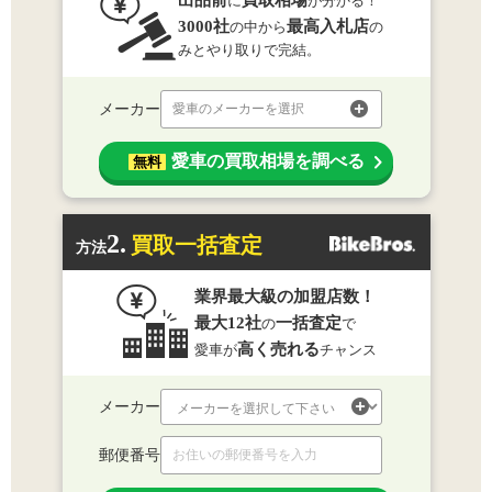
出品前
買取相場
に
が分かる！
3000社
最高入札店
の中から
の
みとやり取りで完結。
メーカー
愛車のメーカーを選択
愛車の買取相場を調べる
無料
2.
買取一括査定
方法
業界最大級の加盟店数！
最大12社
一括査定
の
で
高く売れる
愛車が
チャンス
メーカー
郵便番号