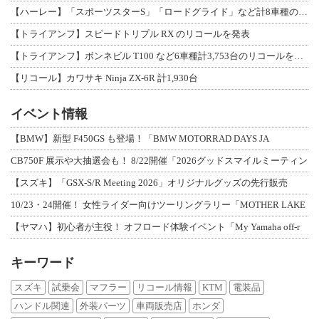
【ハーレー】「スポーツスターS」「ロードグライド」など計8車種のリコールを発表
【トライアンフ】スピードトリプル RX のリコールを発表
【トライアンフ】ボンネビル T100 など6車種計3,753台のリコールを発表
【リコール】カワサキ Ninja ZX-6R 計1,930台
イベント情報
【BMW】新型 F450GS も登場！「BMW MOTORRAD DAYS JA
CB750F 展示や大抽選会も！ 8/22開催「2026グッドスマイルミーティン
【スズキ】「GSX-S/R Meeting 2026」オリジナルグッズの先行販売
10/23・24開催！ 女性ライダー向けツーリングラリー「MOTHER LAKE
【ヤマハ】初心者が主役！ オフロード体験イベント「My Yamaha off-r
キーワード
スズキ
試乗会
マフラー
リコール情報
KTM
電装品
ハンドル関連
外装パーツ
車両販売店
ホンダ