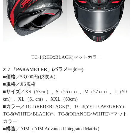
TC-1(REDxBLACK)マットカラー
Z-7 「PARAMETER」(パラメーター)
■価格
／53,000円(税抜き)
■規格
／JIS規格
■サイズ
／XS（53cm）、S（55 cm）、M（57 cm）、L（59
cm）、XL（61 cm）、XXL（63cm）
■カラー
／TC-1(RED×BLACK)*、TC-3(YELLOW×GREY)、
TC-5(WHITE×BLACK)*、TC-8(ORANGE×WHITE) *マット
カラー
■構造
／AIM（AIM:Advanced Integrated Matrix）