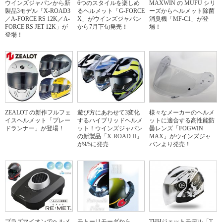
ウインズジャパンから新
6つのスタイルを楽しめ
MAXWIN の MUFU シリ
製品3モデル「X-ROAD3
るヘルメット「G-FORCE
ーズからヘルメット除菌
／A-FORCE RS 12K／A-
X」がウインズジャパン
消臭機「MF-C1」が登
FORCE RS JET 12K」が
から7月下旬発売！
場！
登場！
ZEALOT の新作フルフェ
遊び方にあわせて3変化
様々なメーカーのヘルメ
イスヘルメット「ブレー
するハイブリッドヘルメ
ットに適合する高性能防
ドランナー」が登場！
ット！ウインズジャパン
曇レンズ「FOGWIN
の新製品「X-ROAD II」
MAX」がウインズジャ
が9/5に発売
パンより発売！
プラズマイオンでヘルメ
モトーリモーダから
THHジェットモデル「T-