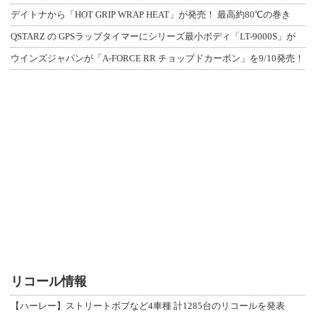
デイトナから「HOT GRIP WRAP HEAT」が発売！ 最高約80℃の巻き
QSTARZ の GPSラップタイマーにシリーズ最小ボディ「LT-9000S」が
ウインズジャパンが「A-FORCE RR チョップドカーボン」を9/10発売！
リコール情報
【ハーレー】ストリートボブなど4車種 計1285台のリコールを発表