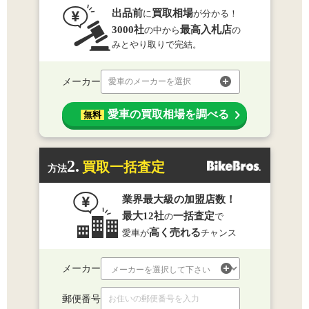
出品前
買取相場
に
が分かる！
3000社
最高入札店
の中から
の
みとやり取りで完結。
メーカー
愛車のメーカーを選択
愛車の買取相場を調べる
無料
2.
買取一括査定
方法
業界最大級の加盟店数！
最大12社
一括査定
の
で
高く売れる
愛車が
チャンス
メーカー
郵便番号