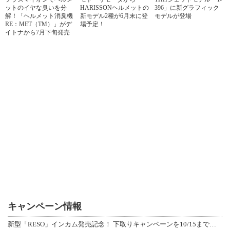
ットのイヤな臭いを分
HARISSONヘルメットの
396」に新グラフィック
解！「ヘルメット消臭機
新モデル2種が6月末に登
モデルが登場
RE：MET（TM）」がデ
場予定！
イトナから7月下旬発売
キャンペーン情報
新型「RESO」インカム発売記念！ 下取りキャンペーンを10/15まで延長して開