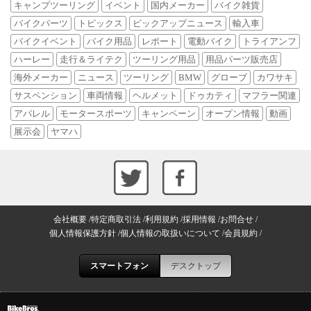
キャンプツーリング
イベント
国内メーカー
バイク雑貨
バイクパーツ
トピックス
ピックアップニュース
輸入車
バイクイベント
バイク用品
レポート
電動バイク
トライアンフ
ハーレー
走行＆ライテク
ツーリング用品
用品パーツ販売店
海外メーカー
ニュース
ツーリング
BMW
グローブ
カワサキ
サスペンション
車両情報
ヘルメット
ドゥカティ
マフラー関連
アパレル
モータースポーツ
キャンペーン
オープン情報
動画
展示会
ヤマハ
会社概要
特定商取引法
利用規約
採用情報
お問合せ
個人情報保護方針
個人情報の取扱いについて
会員規約
スマートフォン
デスクトップ