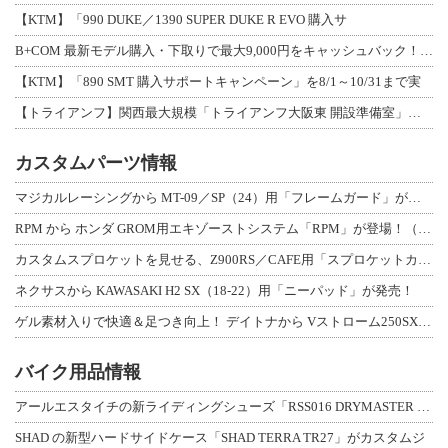
【KTM】「990 DUKE／1390 SUPER DUKE R EVO 購入サ
B+COM 最新モデル購入・下取りで最大9,000円をキャッシュバック！「B+F
【KTM】「890 SMT 購入サポートキャンペーン」を8/1～10/31まで実
【トライアンフ】関西最大規模「トライアンフ大阪東 開設準備室」がオープン！ 限定
カスタムパーツ情報
マジカルレーシングから MT-09／SP（24）用「フレームガード」が登場！
RPM から ホンダ GROM用エキゾーストシステム「RPM」が登場！（動画あり
カスタムスプロケットを見せる、Z900RS／CAFE用「スプロケットカバーフルキ
ネクサスから KAWASAKI H2 SX（18-22）用「ニーパッド」が発売！
ゲル素材入りで快適＆足つき向上！ デイトナから Vストローム250SX用「快適ロ
バイク用品情報
アールエスタイチの新ライディングシューズ「RSS016 DRYMASTER スト
SHAD の新型ハードサイドケース「SHAD TERRA TR27」がカスタムジ