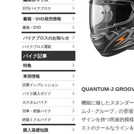
日刊バイクブロス
書籍・DVD発売情報
書籍・DVD
バイクブロスのお知らせ
バイクブロス通販
バイク記事
特集
車両情報
試乗インプレッション
QUANTUM-J GROO
バイク購入ガイド
機能に徹したスタンダー
カスタムバイク
ム-J・グルーブ」の登
旧車・絶版バイク
ザインを持つ民族的模様
絶版ミドルバイク
ストのクールなライン＆
購入基礎知識