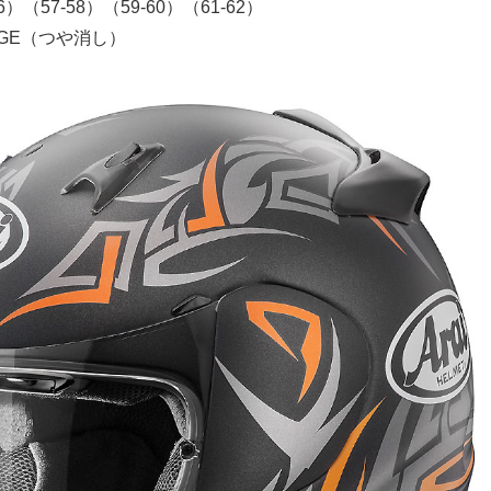
6）（57-58）（59-60）（61-62）
NGE（つや消し）