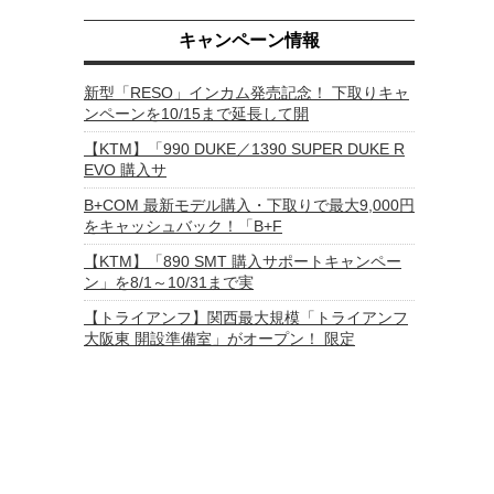
キャンペーン情報
新型「RESO」インカム発売記念！ 下取りキャ
ンペーンを10/15まで延長して開
【KTM】「990 DUKE／1390 SUPER DUKE R
EVO 購入サ
B+COM 最新モデル購入・下取りで最大9,000円
をキャッシュバック！「B+F
【KTM】「890 SMT 購入サポートキャンペー
ン」を8/1～10/31まで実
【トライアンフ】関西最大規模「トライアンフ
大阪東 開設準備室」がオープン！ 限定