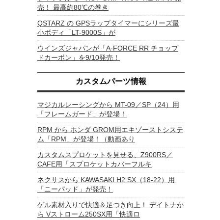
売！ 最高約80℃の巻き
QSTARZ の GPSラップタイマーにシリーズ最
小ボディ「LT-9000S」が
ウインズジャパンが「A-FORCE RR チョップ
ドカーボン」を9/10発売！
カスタムパーツ情報
マジカルレーシングから MT-09／SP（24）用
「フレームガード」が登場！
RPM から ホンダ GROM用エキゾーストシステ
ム「RPM」が登場！（動画あり
カスタムスプロケットを見せる、Z900RS／
CAFE用「スプロケットカバーフルキ
ネクサスから KAWASAKI H2 SX（18-22）用
「ニーパッド」が発売！
ゲル素材入りで快適＆足つき向上！ デイトナか
ら Vストローム250SX用「快適ロ