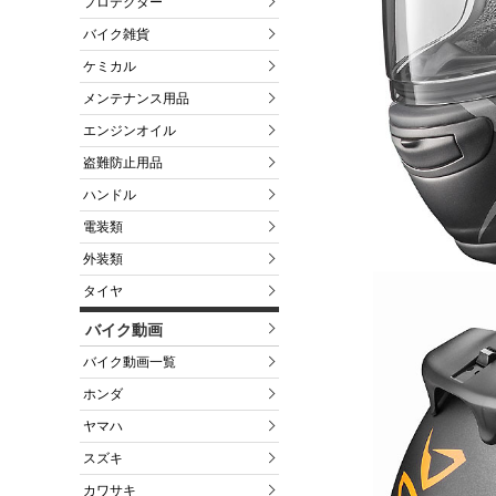
プロテクター
バイク雑貨
ケミカル
メンテナンス用品
エンジンオイル
盗難防止用品
ハンドル
電装類
外装類
タイヤ
バイク動画
バイク動画一覧
ホンダ
ヤマハ
スズキ
カワサキ