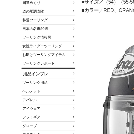
■サイズ
／（54）（55-5
国道めぐり
■カラー
／RED、ORA
道の駅調査隊
林道ツーリング
日本の名道50選
ツーリング情報局
女性ライダーツーリング
お助けツーリングアイテム
ツーリングレポート
用品インプレ
ツーリング用品
ヘルメット
アパレル
アイウェア
フットギア
グローブ