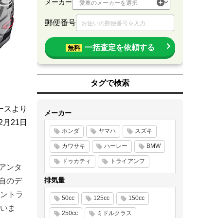
メーカー
郵便番号
一括査定を依頼する
無料
タグで検索
ースより
メーカー
12月21日
ホンダ
ヤマハ
スズキ
カワサキ
ハーレー
BMW
ドゥカティ
トライアンフ
アンタ
排気量
自のデ
ントラ
50cc
125cc
150cc
いま
250cc
ミドルクラス