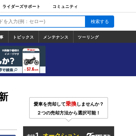
ライダーズサポート
コミュニティ
ライダーズサポート
バイク輸送
バイクガレージライ
バイク車両保険
ロードサービス
バイク試乗
コミュニティ
日記
ツーリング
カスタム
TOP
フ
TOP
事
トピックス
メンテナンス
ツーリング
トピックス
ホンダ
ヤマハ
スズキ
カワサキ
ハーレーダ
BMW
ドゥカティ
トライアン
メンテナンス
基本整備
部位別メンテ
工具の使い方
ツール100選
メンテのうん
一覧
ビッドソン
フ
一覧
ちく
新
乗換
愛車を売却して
しませんか？
２つの売却方法から選択可能！
1.
オークション