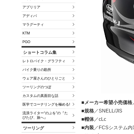
アプリリア
アディバ
マラグーティ
KTM
PGO
ショートコラム集
レトロバイク・グラフティ
バイク乗りの勘所
ウェア屋さんのひとりごと
ツーリングのつぼ
カスタムの真面目な話
■メーカー希望小売価格
医学でコーナリングを極める!
■規格
／SNELL/JIS
流浪ライター“のぶを”の『た
びたび、旅へ』
■帽体
／cLc
■内装
／FCSシステム
ツーリング