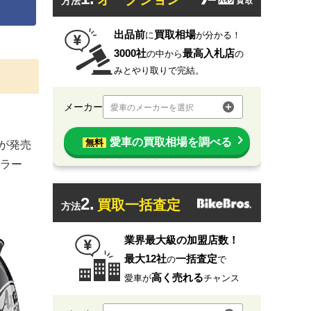
方法
出品前
買取相場
に
が分かる！
3000社
最高入札店
の中から
の
みとやり取りで完結。
メーカー
愛車のメーカーを選択
愛車の買取相場を調べる
無料
が発売
ラー
2.
買取一括査定
方法
業界最大級の加盟店数！
最大12社
一括査定
の
で
高く売れる
愛車が
チャンス