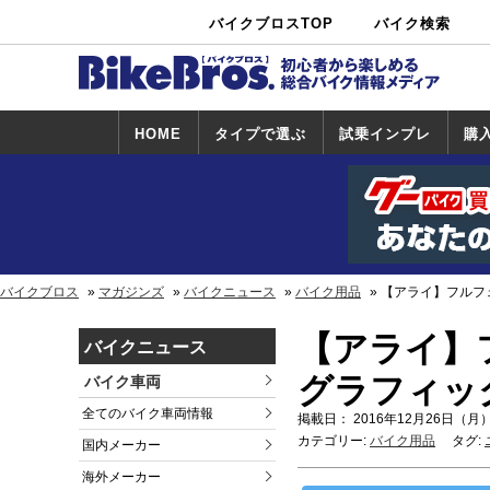
バイクブロスTOP
バイク検索
中古バイ
カタログ検
ショップ検
ク・新車検
索
索
索
HOME
タイプで選ぶ
試乗インプレ
購
スポーツ＆ネ
原付＆ミニバ
アメリカン＆
ビッグスクー
オフロード
試乗インプレ
ホンダ
ヤマハ
スズキ
カワサキ
ハーレー
BMW
トライアンフ
ドゥカティ
購
ホ
ヤ
ス
カ
イキッド
イク
クルーザー
ター
一覧
一
バイクブロス
マガジンズ
バイクニュース
バイク用品
【アライ】フルフェ
【アライ】フ
バイクニュース
グラフィッ
バイク車両
全てのバイク車両情報
掲載日： 2016年12月26日（月）
カテゴリー:
バイク用品
タグ:
国内メーカー
海外メーカー