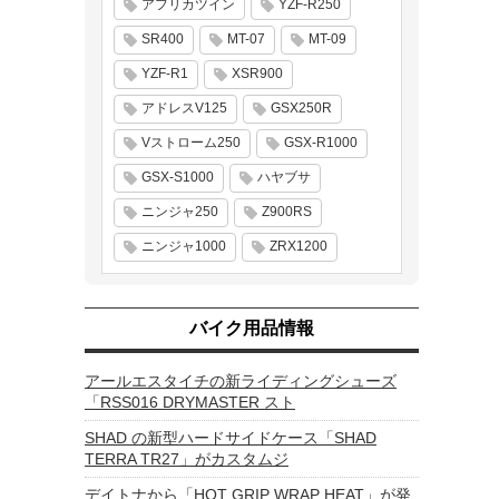
アフリカツイン
YZF-R250
SR400
MT-07
MT-09
YZF-R1
XSR900
アドレスV125
GSX250R
Vストローム250
GSX-R1000
GSX-S1000
ハヤブサ
ニンジャ250
Z900RS
ニンジャ1000
ZRX1200
バイク用品情報
アールエスタイチの新ライディングシューズ
「RSS016 DRYMASTER スト
SHAD の新型ハードサイドケース「SHAD
TERRA TR27」がカスタムジ
デイトナから「HOT GRIP WRAP HEAT」が発