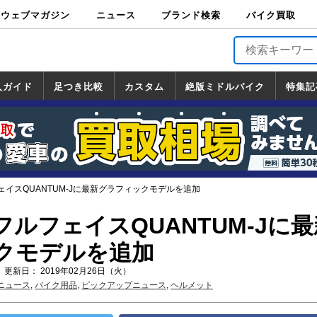
ウェブマガジン
ニュース
ブランド検索
バイク買取
バイクブロス・
原付＆ミニバイ
スポーツ＆ネイ
アメリカン＆ツ
ビッグスクータ
オフロード
バージンハーレ
バージンBMW
バージンドゥカ
バージントライ
ニュース
車両情報
イベント
キャンペ
トピック
バイク用
バイクパ
書籍・
サポート
お知らせ
ブランドを検
ブランドボイ
バイク買取
マガジンズ
ク
キッド
アラー
ー
ー
ティ
アンフ
TOP
ーン
ス
品
ーツ
DVD
索
ス
入ガイド
足つき比較
カスタム
絶版ミドルバイク
特集記
入ガイド
ンダ
マハ
ズキ
ワサキ
カスタム
ホンダ
ヤマハ
スズキ
カワサキ
道の駅調査隊
ツーリング情報局
日本の道50選
国道めぐり
林道ツーリング
絶版ミドルバイク
ホンダ
ヤマハ
スズキ
カワサキ
覧
一覧
一覧
イスQUANTUM-Jに最新グラフィックモデルを追加
ルフェイスQUANTUM-Jに最
クモデルを追加
 更新日： 2019年02月26日（火）
ニュース
,
バイク用品
,
ピックアップニュース
,
ヘルメット