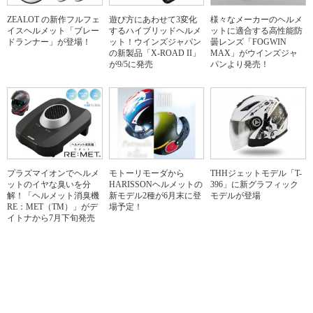
ZEALOT の新作フルフェ
遊び方にあわせて3変化
様々なメーカーのヘルメ
イスヘルメット「ブレー
するハイブリッドヘルメ
ットに適合する高性能防
ドランナー」が登場！
ット！ウインズジャパン
曇レンズ「FOGWIN
の新製品「X-ROAD II」
MAX」がウインズジャ
が9/5に発売
パンより発売！
プラズマイオンでヘルメ
モトーリモーダから
THHジェットモデル「T-
ットのイヤな臭いを分
HARISSONヘルメットの
396」に新グラフィック
解！「ヘルメット消臭機
新モデル2種が6月末に登
モデルが登場
RE：MET（TM）」がデ
場予定！
イトナから7月下旬発売