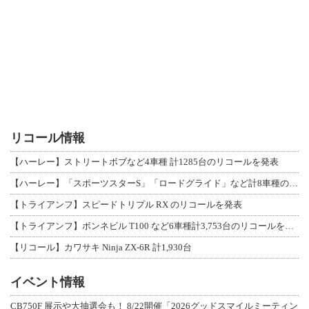
リコール情報
【ハーレー】ストリートボブなど4車種 計1285台のリコールを発表
【ハーレー】「スポーツスターS」「ロードグライド」など計8車種のリコールを発表
【トライアンフ】スピードトリプル RX のリコールを発表
【トライアンフ】ボンネビル T100 など6車種計3,753台のリコールを発表
【リコール】カワサキ Ninja ZX-6R 計1,930台
イベント情報
CB750F 展示や大抽選会も！ 8/22開催「2026グッドスマイルミーティン