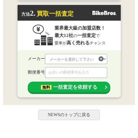
2.
買取一括査定
方法
業界最大級の加盟店数！
最大12社
一括査定
の
で
高く売れる
愛車が
チャンス
メーカー
郵便番号
一括査定を依頼する
無料
NEWSのトップに戻る