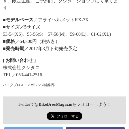
す。限定生産。ご予約は、クシタニショップにて承りま
す。
■モデルベース
／アライヘルメットRX-7X
■サイズ
／5サイズ
53-54(XS)、55-56(S)、57-58(M)、59-60(L)、61-62(XL)
■価格
／64,800円（税抜き）
■発売時期
／2017年3月下旬発売予定
[ お問い合わせ ]
株式会社クシタニ
TEL／053-441-2516
バイクブロス・マガジンズ編集部
Twitterで
@BikeBrosMagazin
をフォローしよう！