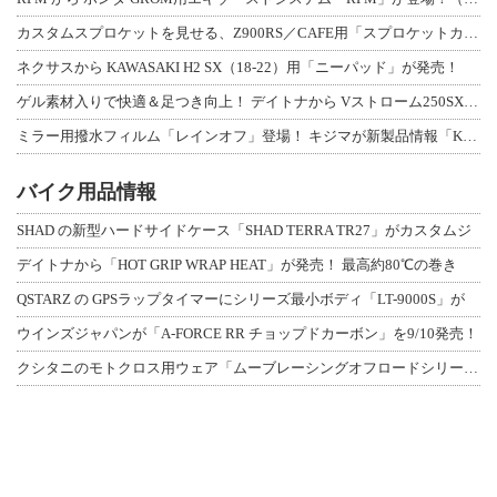
カスタムスプロケットを見せる、Z900RS／CAFE用「スプロケットカバーフルキ
ネクサスから KAWASAKI H2 SX（18-22）用「ニーパッド」が発売！
ゲル素材入りで快適＆足つき向上！ デイトナから Vストローム250SX用「快適ロ
ミラー用撥水フィルム「レインオフ」登場！ キジマが新製品情報「KIJIMA NE
バイク用品情報
SHAD の新型ハードサイドケース「SHAD TERRA TR27」がカスタムジ
デイトナから「HOT GRIP WRAP HEAT」が発売！ 最高約80℃の巻き
QSTARZ の GPSラップタイマーにシリーズ最小ボディ「LT-9000S」が
ウインズジャパンが「A-FORCE RR チョップドカーボン」を9/10発売！
クシタニのモトクロス用ウェア「ムーブレーシングオフロードシリーズ」3アイテムが登