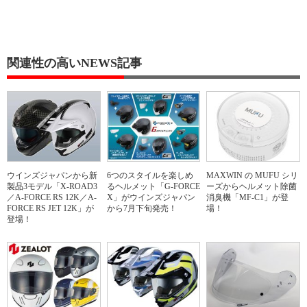
関連性の高いNEWS記事
ウインズジャパンから新
6つのスタイルを楽しめ
MAXWIN の MUFU シリ
製品3モデル「X-ROAD3
るヘルメット「G-FORCE
ーズからヘルメット除菌
／A-FORCE RS 12K／A-
X」がウインズジャパン
消臭機「MF-C1」が登
FORCE RS JET 12K」が
から7月下旬発売！
場！
登場！