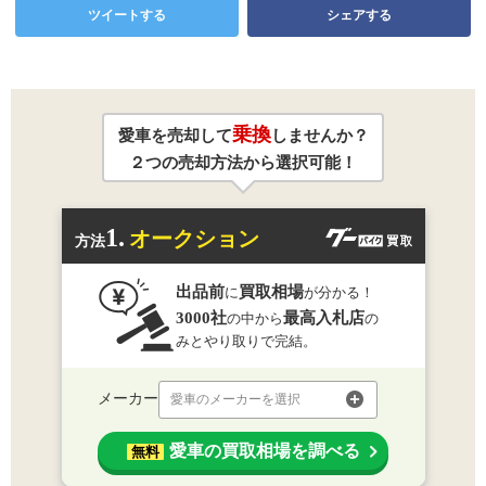
ツイートする
シェアする
乗換
愛車を売却して
しませんか？
２つの売却方法から選択可能！
1.
オークション
方法
出品前
買取相場
に
が分かる！
3000社
最高入札店
の中から
の
みとやり取りで完結。
メーカー
愛車のメーカーを選択
愛車の買取相場を調べる
無料