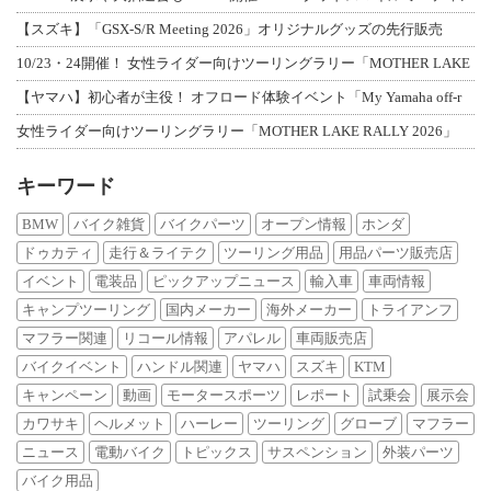
【スズキ】「GSX-S/R Meeting 2026」オリジナルグッズの先行販売
10/23・24開催！ 女性ライダー向けツーリングラリー「MOTHER LAKE
【ヤマハ】初心者が主役！ オフロード体験イベント「My Yamaha off-r
女性ライダー向けツーリングラリー「MOTHER LAKE RALLY 2026」
キーワード
BMW
バイク雑貨
バイクパーツ
オープン情報
ホンダ
ドゥカティ
走行＆ライテク
ツーリング用品
用品パーツ販売店
イベント
電装品
ピックアップニュース
輸入車
車両情報
キャンプツーリング
国内メーカー
海外メーカー
トライアンフ
マフラー関連
リコール情報
アパレル
車両販売店
バイクイベント
ハンドル関連
ヤマハ
スズキ
KTM
キャンペーン
動画
モータースポーツ
レポート
試乗会
展示会
カワサキ
ヘルメット
ハーレー
ツーリング
グローブ
マフラー
ニュース
電動バイク
トピックス
サスペンション
外装パーツ
バイク用品