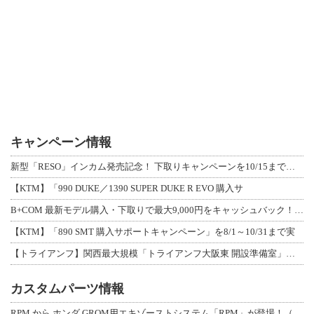
キャンペーン情報
新型「RESO」インカム発売記念！ 下取りキャンペーンを10/15まで延長して開
【KTM】「990 DUKE／1390 SUPER DUKE R EVO 購入サ
B+COM 最新モデル購入・下取りで最大9,000円をキャッシュバック！「B+F
【KTM】「890 SMT 購入サポートキャンペーン」を8/1～10/31まで実
【トライアンフ】関西最大規模「トライアンフ大阪東 開設準備室」がオープン！ 限定
カスタムパーツ情報
RPM から ホンダ GROM用エキゾーストシステム「RPM」が登場！（動画あり