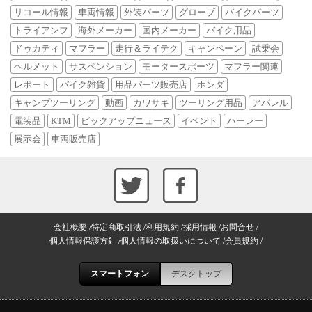
リコール情報
車両情報
外装パーツ
グローブ
バイクパーツ
トライアンフ
海外メーカー
国内メーカー
バイク用品
ドゥカティ
マフラー
走行＆ライテク
キャンペーン
試乗会
ヘルメット
サスペンション
モータースポーツ
マフラー関連
レポート
バイク雑貨
用品パーツ販売店
ホンダ
キャンプツーリング
動画
カワサキ
ツーリング用品
アパレル
電装品
KTM
ピックアップニュース
イベント
ハーレー
展示会
車両販売店
会社概要
特定商取引法
利用規約
採用情報
お問合せ
個人情報保護方針
個人情報の取扱いについて
会員規約
スマートフォン
デスクトップ