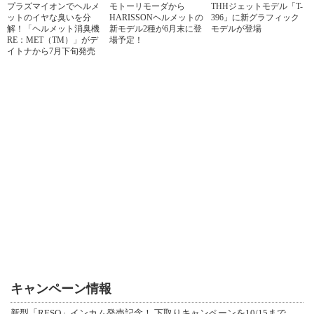
プラズマイオンでヘルメ
モトーリモーダから
THHジェットモデル「T-
ットのイヤな臭いを分
HARISSONヘルメットの
396」に新グラフィック
解！「ヘルメット消臭機
新モデル2種が6月末に登
モデルが登場
RE：MET（TM）」がデ
場予定！
イトナから7月下旬発売
キャンペーン情報
新型「RESO」インカム発売記念！ 下取りキャンペーンを10/15まで延長して開