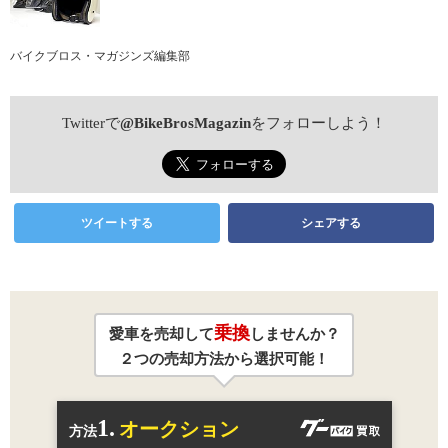
バイクブロス・マガジンズ編集部
Twitterで
@BikeBrosMagazin
をフォローしよう！
ツイートする
シェアする
乗換
愛車を売却して
しませんか？
２つの売却方法から選択可能！
1.
オークション
方法