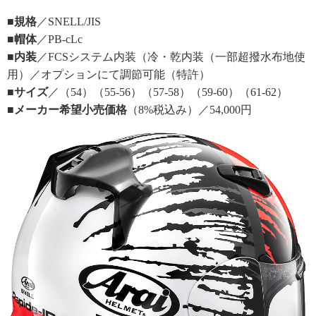
■規格
／SNELL/JIS
■帽体
／PB-cLc
■内装
／FCSシステム内装（冷・乾内装（一部超撥水布地使
用）／オプションにて調節可能（特許）
■サイズ
／（54）（55-56）（57-58）（59-60）（61-62）
■メーカー希望小売価格
（8%税込み）／54,000円