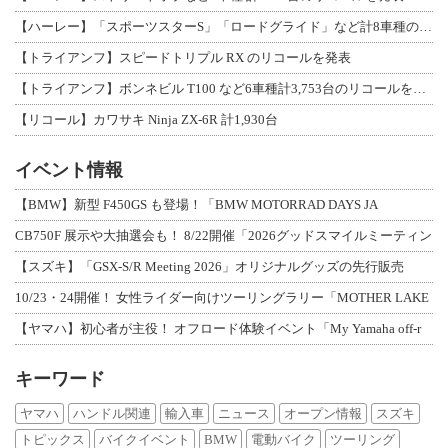
【ハーレー】「スポーツスターS」「ロードグライド」など計8車種のリコールを発表
【トライアンフ】スピードトリプル RX のリコールを発表
【トライアンフ】ボンネビル T100 など6車種計3,753台のリコールを発表
【リコール】カワサキ Ninja ZX-6R 計1,930台
イベント情報
【BMW】新型 F450GS も登場！「BMW MOTORRAD DAYS JA
CB750F 展示や大抽選会も！ 8/22開催「2026グッドスマイルミーティン
【スズキ】「GSX-S/R Meeting 2026」オリジナルグッズの先行販売
10/23・24開催！ 女性ライダー向けツーリングラリー「MOTHER LAKE
【ヤマハ】初心者が主役！ オフロード体験イベント「My Yamaha off-r
キーワード
ヤマハ
ハンドル関連
輸入車
ニュース
オープン情報
スズキ
トピックス
バイクイベント
BMW
電動バイク
ツーリング