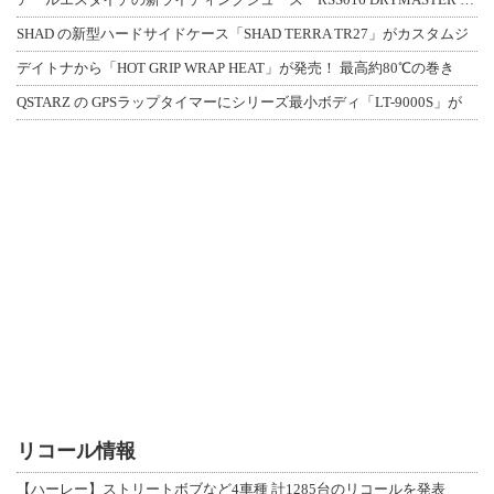
SHAD の新型ハードサイドケース「SHAD TERRA TR27」がカスタムジ
デイトナから「HOT GRIP WRAP HEAT」が発売！ 最高約80℃の巻き
QSTARZ の GPSラップタイマーにシリーズ最小ボディ「LT-9000S」が
リコール情報
【ハーレー】ストリートボブなど4車種 計1285台のリコールを発表