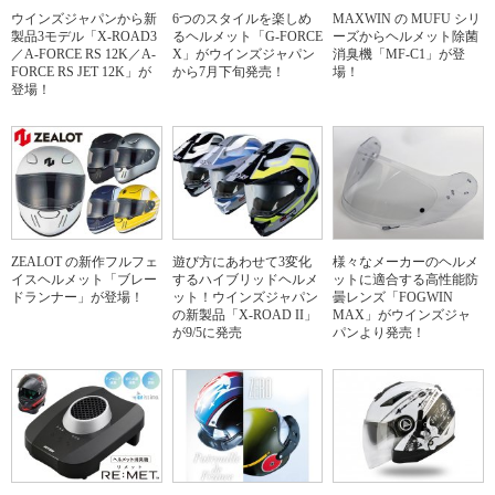
ウインズジャパンから新
6つのスタイルを楽しめ
MAXWIN の MUFU シリ
製品3モデル「X-ROAD3
るヘルメット「G-FORCE
ーズからヘルメット除菌
／A-FORCE RS 12K／A-
X」がウインズジャパン
消臭機「MF-C1」が登
FORCE RS JET 12K」が
から7月下旬発売！
場！
登場！
ZEALOT の新作フルフェ
遊び方にあわせて3変化
様々なメーカーのヘルメ
イスヘルメット「ブレー
するハイブリッドヘルメ
ットに適合する高性能防
ドランナー」が登場！
ット！ウインズジャパン
曇レンズ「FOGWIN
の新製品「X-ROAD II」
MAX」がウインズジャ
が9/5に発売
パンより発売！