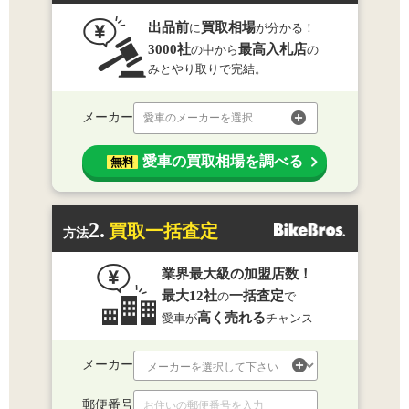
出品前
買取相場
に
が分かる！
3000社
最高入札店
の中から
の
みとやり取りで完結。
メーカー
愛車のメーカーを選択
愛車の買取相場を調べる
無料
2.
買取一括査定
方法
業界最大級の加盟店数！
最大12社
一括査定
の
で
高く売れる
愛車が
チャンス
メーカー
郵便番号