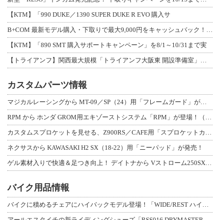
【KTM】「990 DUKE／1390 SUPER DUKE R EVO 購入サ
B+COM 最新モデル購入・下取りで最大9,000円をキャッシュバック！「B+F
【KTM】「890 SMT 購入サポートキャンペーン」を8/1～10/31まで実
【トライアンフ】関西最大規模「トライアンフ大阪東 開設準備室」がオープン！ 限定
カスタムパーツ情報
マジカルレーシングから MT-09／SP（24）用「フレームガード」が登場！
RPM から ホンダ GROM用エキゾーストシステム「RPM」が登場！（動画あり
カスタムスプロケットを見せる、Z900RS／CAFE用「スプロケットカバーフルキ
ネクサスから KAWASAKI H2 SX（18-22）用「ニーパッド」が発売！
ゲル素材入りで快適＆足つき向上！ デイトナから Vストローム250SX用「快適ロ
バイク用品情報
バイクに積めるチェアにハイバックモデル登場！「WIDE/REST ハイバックチェ
アールエスタイチの新ライディングシューズ「RSS016 DRYMASTER スト