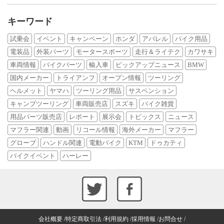
キーワード
試乗会
イベント
キャンペーン
ホンダ
アパレル
バイク用品
電装品
外装パーツ
モータースポーツ
走行＆ライテク
カワサキ
車両情報
バイクパーツ
輸入車
ピックアップニュース
BMW
国内メーカー
トライアンフ
オープン情報
ツーリング
ヘルメット
ヤマハ
ツーリング用品
サスペンション
キャンプツーリング
車両販売店
スズキ
バイク雑貨
用品パーツ販売店
レポート
展示会
トピックス
ニュース
マフラー関連
動画
リコール情報
海外メーカー
マフラー
グローブ
ハンドル関連
電動バイク
KTM
ドゥカティ
バイクイベント
ハーレー
会社概要
特定商取引法
利用規約
採用情報
お問合せ