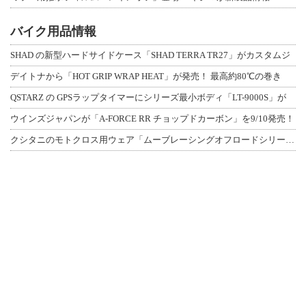
バイク用品情報
SHAD の新型ハードサイドケース「SHAD TERRA TR27」がカスタムジ
デイトナから「HOT GRIP WRAP HEAT」が発売！ 最高約80℃の巻き
QSTARZ の GPSラップタイマーにシリーズ最小ボディ「LT-9000S」が
ウインズジャパンが「A-FORCE RR チョップドカーボン」を9/10発売！
クシタニのモトクロス用ウェア「ムーブレーシングオフロードシリーズ」3アイテムが登