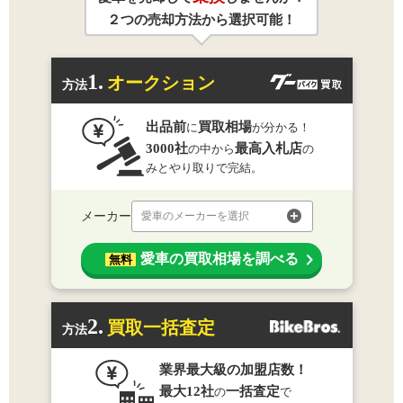
２つの売却方法から選択可能！
1.
オークション
方法
出品前
買取相場
に
が分かる！
3000社
最高入札店
の中から
の
みとやり取りで完結。
メーカー
愛車のメーカーを選択
愛車の買取相場を調べる
無料
2.
買取一括査定
方法
業界最大級の加盟店数！
最大12社
一括査定
の
で