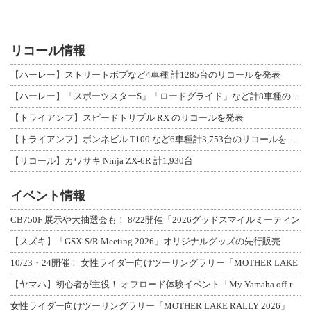
リコール情報
【ハーレー】ストリートボブなど4車種 計1285台のリコールを発表
【ハーレー】「スポーツスターS」「ロードグライド」など計8車種のリコールを発表
【トライアンフ】スピードトリプル RX のリコールを発表
【トライアンフ】ボンネビル T100 など6車種計3,753台のリコールを発表
【リコール】カワサキ Ninja ZX-6R 計1,930台
イベント情報
CB750F 展示や大抽選会も！ 8/22開催「2026グッドスマイルミーティン
【スズキ】「GSX-S/R Meeting 2026」オリジナルグッズの先行販売
10/23・24開催！ 女性ライダー向けツーリングラリー「MOTHER LAKE
【ヤマハ】初心者が主役！ オフロード体験イベント「My Yamaha off-r
女性ライダー向けツーリングラリー「MOTHER LAKE RALLY 2026」