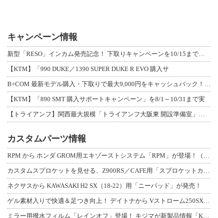
キャンペーン情報
新型「RESO」インカム発売記念！ 下取りキャンペーンを10/15まで延長して開
【KTM】「990 DUKE／1390 SUPER DUKE R EVO 購入サ
B+COM 最新モデル購入・下取りで最大9,000円をキャッシュバック！「B+F
【KTM】「890 SMT 購入サポートキャンペーン」を8/1～10/31まで実
【トライアンフ】関西最大規模「トライアンフ大阪東 開設準備室」がオープン！ 限定
カスタムパーツ情報
RPM から ホンダ GROM用エキゾーストシステム「RPM」が登場！（動画あり
カスタムスプロケットを見せる、Z900RS／CAFE用「スプロケットカバーフルキ
ネクサスから KAWASAKI H2 SX（18-22）用「ニーパッド」が発売！
ゲル素材入りで快適＆足つき向上！ デイトナから Vストローム250SX用「快適ロ
ミラー用撥水フィルム「レインオフ」登場！ キジマが新製品情報「KIJIMA NE