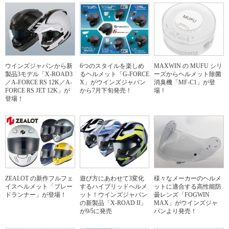
ウインズジャパンから新
6つのスタイルを楽しめ
MAXWIN の MUFU シリ
製品3モデル「X-ROAD3
るヘルメット「G-FORCE
ーズからヘルメット除菌
／A-FORCE RS 12K／A-
X」がウインズジャパン
消臭機「MF-C1」が登
FORCE RS JET 12K」が
から7月下旬発売！
場！
登場！
ZEALOT の新作フルフェ
遊び方にあわせて3変化
様々なメーカーのヘルメ
イスヘルメット「ブレー
するハイブリッドヘルメ
ットに適合する高性能防
ドランナー」が登場！
ット！ウインズジャパン
曇レンズ「FOGWIN
の新製品「X-ROAD II」
MAX」がウインズジャ
が9/5に発売
パンより発売！