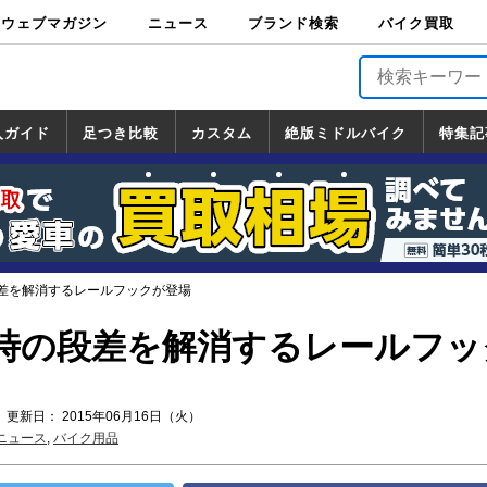
ウェブマガジン
ニュース
ブランド検索
バイク買取
バイクブロス・
原付＆ミニバイ
スポーツ＆ネイ
アメリカン＆ツ
ビッグスクータ
オフロード
バージンハーレ
バージンBMW
バージンドゥカ
バージントライ
ニュース
車両情報
イベント
キャンペ
トピック
バイク用
バイクパ
書籍・
サポート
お知らせ
ブランドを検
ブランドボイ
バイク買取
マガジンズ
ク
キッド
アラー
ー
ー
ティ
アンフ
TOP
ーン
ス
品
ーツ
DVD
索
ス
入ガイド
足つき比較
カスタム
絶版ミドルバイク
特集記
入ガイド
ンダ
マハ
ズキ
ワサキ
カスタム
ホンダ
ヤマハ
スズキ
カワサキ
道の駅調査隊
ツーリング情報局
日本の道50選
国道めぐり
林道ツーリング
絶版ミドルバイク
ホンダ
ヤマハ
スズキ
カワサキ
覧
一覧
一覧
差を解消するレールフックが登場
時の段差を解消するレールフッ
 更新日： 2015年06月16日（火）
ニュース
,
バイク用品