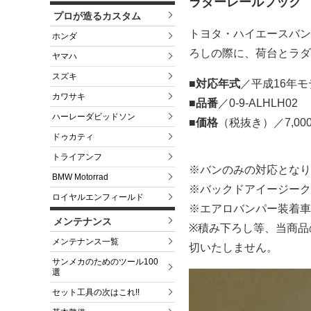
ラダーレールフック 
プロが造るカスタム
トヨタ・ハイエースバン
ホンダ
ろしの際に、荷台とラダ
ヤマハ
スズキ
■対応年式
／平成16年
カワサキ
■品番
／0-9-ALHLH02
ハーレーダビッドソン
■価格
（税抜き）／7,00
ドゥカティ
トライアンフ
※バンのみの対応となり
BMW Motorrad
※バックドアイージーク
ロイヤルエンフィールド
※エアロバンパー装着車
メンテナンス
※積み下ろし等、当商品
メンテナンス一覧
切いたしません。
サンメカのためのツール100
選
セット工具の次はこれ!!