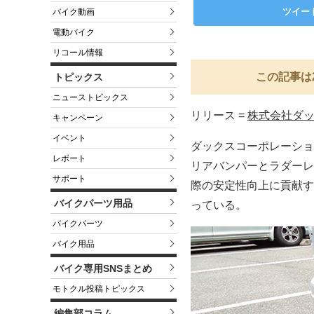
ツイー
バイク動画
電動バイク
リコール情報
この記事は
トピックス
ニューストピックス
リリース =
株式会社ダ
キャンペーン
イベント
ダックスコーポレーショ
レポート
リアバンパーとラダーレ
サポート
際の安定性向上に貢献す
バイクパーツ用品
っている。
バイクパーツ
バイク用品
バイク専用SNSまとめ
モトクル投稿トピックス
編集部コラム