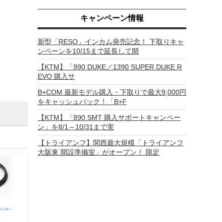
キャンペーン情報
新型「RESO」インカム発売記念！ 下取りキャ
ンペーンを10/15まで延長して開
【KTM】「990 DUKE／1390 SUPER DUKE R
EVO 購入サ
B+COM 最新モデル購入・下取りで最大9,000円
をキャッシュバック！「B+F
【KTM】「890 SMT 購入サポートキャンペー
ン」を8/1～10/31まで実
【トライアンフ】関西最大規模「トライアンフ
大阪東 開設準備室」がオープン！ 限定