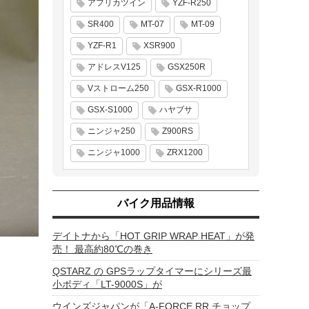
アフリカツイン
YZF-R250
SR400
MT-07
MT-09
YZF-R1
XSR900
アドレスV125
GSX250R
Vストローム250
GSX-R1000
GSX-S1000
ハヤブサ
ニンジャ250
Z900RS
ニンジャ1000
ZRX1200
バイク用品情報
デイトナから「HOT GRIP WRAP HEAT」が発
売！ 最高約80℃の巻き
QSTARZ の GPSラップタイマーにシリーズ最
小ボディ「LT-9000S」が
ウインズジャパンが「A-FORCE RR チョップ