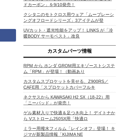
ドカーボン」を9/10発売！
クシタニのモトクロス用ウェア「ムーブレーシ
ングオフロードシリーズ」3アイテムが登
UVカット・遮光性能をアップ！ LINKS が「冷
暖BODY サーモベスト」改良
カスタムパーツ情報
RPM から ホンダ GROM用エキゾーストシステ
ム「RPM」が登場！（動画あり
カスタムスプロケットを見せる、Z900RS／
CAFE用「スプロケットカバーフルキ
ネクサスから KAWASAKI H2 SX（18-22）用
「ニーパッド」が発売！
ゲル素材入りで快適＆足つき向上！ デイトナか
ら Vストローム250SX用「快適ロ
ミラー用撥水フィルム「レインオフ」登場！ キ
ジマが新製品情報「KIJIMA NE