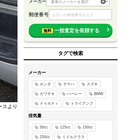
メーカー
郵便番号
一括査定を依頼する
無料
タグで検索
メーカー
ホンダ
ヤマハ
スズキ
カワサキ
ハーレー
BMW
ドゥカティ
トライアンフ
ースより
排気量
50cc
125cc
150cc
250cc
ミドルクラス