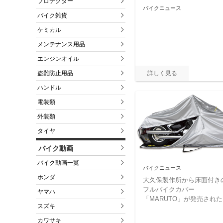
プロテクター
バイクニュース
バイク雑貨
ケミカル
メンテナンス用品
エンジンオイル
盗難防止用品
ハンドル
電装類
外装類
タイヤ
バイク動画
バイク動画一覧
バイクニュース
ホンダ
大久保製作所から床面付き
フルバイクカバー
ヤマハ
「MARUTO」が発売された
スズキ
カワサキ