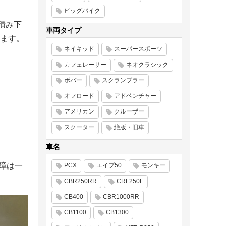
ビッグバイク
積み下
車両タイプ
ます。
ネイキッド
スーパースポーツ
カフェレーサー
ネオクラシック
ボバー
スクランブラー
オフロード
アドベンチャー
アメリカン
クルーザー
スクーター
絶版・旧車
車名
障は一
PCX
エイプ50
モンキー
CBR250RR
CRF250F
CB400
CBR1000RR
CB1100
CB1300