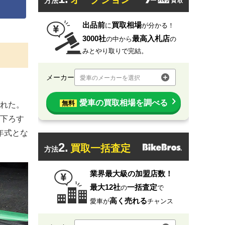
方法
出品前
買取相場
に
が分かる！
3000社
最高入札店
の中から
の
みとやり取りで完結。
メーカー
愛車のメーカーを選択
愛車の買取相場を調べる
無料
れた。
下ろす
年式とな
2.
買取一括査定
方法
業界最大級の加盟店数！
最大12社
一括査定
の
で
高く売れる
愛車が
チャンス