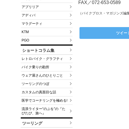
FAX／072-653-0589
アプリリア
（バイクブロス・マガジンズ編
アディバ
マラグーティ
KTM
ツイー
PGO
ショートコラム集
レトロバイク・グラフティ
バイク乗りの勘所
ウェア屋さんのひとりごと
ツーリングのつぼ
カスタムの真面目な話
医学でコーナリングを極める!
流浪ライター“のぶを”の『た
びたび、旅へ』
ツーリング