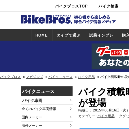
バイクブロスTOP
バイク検索
中古バイ
カタログ検
ショップ検
ク・新車検
索
索
索
HOME
タイプで選ぶ
試乗インプレ
購
スポーツ＆ネ
原付＆ミニバ
アメリカン＆
ビッグスクー
オフロード
試乗インプレ
ホンダ
ヤマハ
スズキ
カワサキ
ハーレー
BMW
トライアンフ
ドゥカティ
購
ホ
ヤ
ス
カ
イキッド
イク
クルーザー
ター
一覧
一
バイクブロス
マガジンズ
バイクニュース
バイク用品
バイク積載時の段
バイク積載
バイクニュース
が登場
バイク車両
全てのバイク車両情報
掲載日： 2015年06月16日（火）
カテゴリー:
バイク用品
タグ:
国内メーカー
海外メーカー