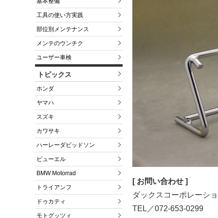
基本整備
工具の使い方実践
部位別メンテナンス
メンテのウンチク
ユーザー車検
トピックス
ホンダ
ヤマハ
スズキ
カワサキ
ハーレーダビッドソン
ビューエル
BMW Motorrad
[ お問い合わせ ]
トライアンフ
ダックスコーポレーショ
ドゥカティ
TEL／072-653-0299
モトグッツィ