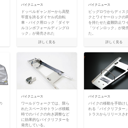
バイクニュース
バイクニュース
ドッペルギャンガーから高堅
ビッグロウからディス
牢度を誇るダイヤル式自転
クとワイヤーロックの
車・バイク用ロック「ダイヤ
を持たせた盗難防止ワ
ルコンボフォールディングロ
「ツインロック」が発
ック」が発売された
た。
バイクニュース
バイクニュース
の
ワールドウォークでは、限ら
バイクの移動を手助け
れたスペースやトランポ積載
れる「バイクリフター
時でのバイクの向き調整など
トラスからリリースさ
に効果的なバイクリフターを
発売している。