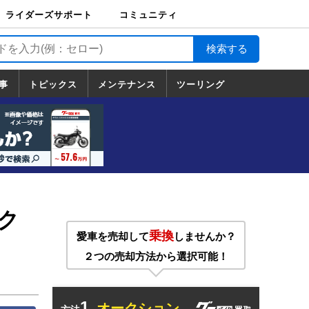
ライダーズサポート
コミュニティ
ライダーズサポート
バイク輸送
バイクガレージライ
バイク車両保険
ロードサービス
バイク試乗
コミュニティ
日記
ツーリング
カスタム
TOP
フ
TOP
事
トピックス
メンテナンス
ツーリング
トピックス
ホンダ
ヤマハ
スズキ
カワサキ
ハーレーダ
BMW
ドゥカティ
トライアン
メンテナンス
基本整備
部位別メンテ
工具の使い方
ツール100選
メンテのうん
一覧
ビッドソン
フ
一覧
ちく
ク
乗換
愛車を売却して
しませんか？
２つの売却方法から選択可能！
1.
オークション