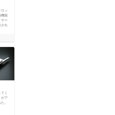
クロッ
両機能
イヤー
売され
してく
」がア
れた。