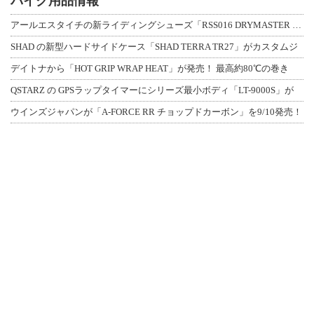
バイク用品情報
アールエスタイチの新ライディングシューズ「RSS016 DRYMASTER スト
SHAD の新型ハードサイドケース「SHAD TERRA TR27」がカスタムジ
デイトナから「HOT GRIP WRAP HEAT」が発売！ 最高約80℃の巻き
QSTARZ の GPSラップタイマーにシリーズ最小ボディ「LT-9000S」が
ウインズジャパンが「A-FORCE RR チョップドカーボン」を9/10発売！