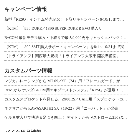
キャンペーン情報
新型「RESO」インカム発売記念！ 下取りキャンペーンを10/15まで延長して開
【KTM】「990 DUKE／1390 SUPER DUKE R EVO 購入サ
B+COM 最新モデル購入・下取りで最大9,000円をキャッシュバック！「B+F
【KTM】「890 SMT 購入サポートキャンペーン」を8/1～10/31まで実
【トライアンフ】関西最大規模「トライアンフ大阪東 開設準備室」がオープン！ 限定
カスタムパーツ情報
マジカルレーシングから MT-09／SP（24）用「フレームガード」が登場！
RPM から ホンダ GROM用エキゾーストシステム「RPM」が登場！（動画あり
カスタムスプロケットを見せる、Z900RS／CAFE用「スプロケットカバーフルキ
ネクサスから KAWASAKI H2 SX（18-22）用「ニーパッド」が発売！
ゲル素材入りで快適＆足つき向上！ デイトナから Vストローム250SX用「快適ロ