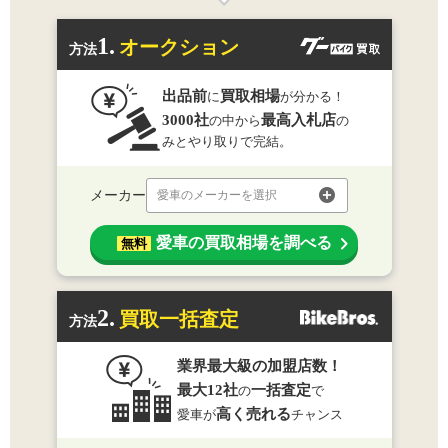
1.
オークション
方法
出品前
買取相場
に
が分かる！
3000社
最高入札店
の中から
の
みとやり取りで完結。
メーカー
愛車のメーカーを選択
愛車の買取相場を調べる
無料
2.
買取一括査定
方法
業界最大級の加盟店数！
最大12社
一括査定
の
で
高く売れる
愛車が
チャンス