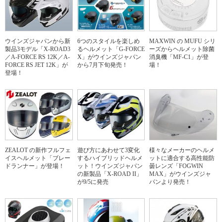
ウインズジャパンから新
6つのスタイルを楽しめ
MAXWIN の MUFU シリ
製品3モデル「X-ROAD3
るヘルメット「G-FORCE
ーズからヘルメット除菌
／A-FORCE RS 12K／A-
X」がウインズジャパン
消臭機「MF-C1」が登
FORCE RS JET 12K」が
から7月下旬発売！
場！
登場！
ZEALOT の新作フルフェ
遊び方にあわせて3変化
様々なメーカーのヘルメ
イスヘルメット「ブレー
するハイブリッドヘルメ
ットに適合する高性能防
ドランナー」が登場！
ット！ウインズジャパン
曇レンズ「FOGWIN
の新製品「X-ROAD II」
MAX」がウインズジャ
が9/5に発売
パンより発売！