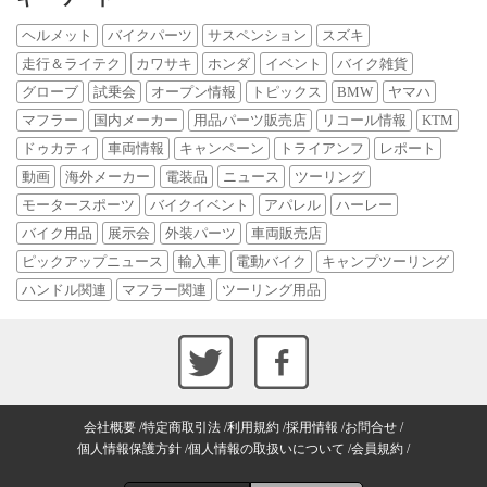
ヘルメット
バイクパーツ
サスペンション
スズキ
走行＆ライテク
カワサキ
ホンダ
イベント
バイク雑貨
グローブ
試乗会
オープン情報
トピックス
BMW
ヤマハ
マフラー
国内メーカー
用品パーツ販売店
リコール情報
KTM
ドゥカティ
車両情報
キャンペーン
トライアンフ
レポート
動画
海外メーカー
電装品
ニュース
ツーリング
モータースポーツ
バイクイベント
アパレル
ハーレー
バイク用品
展示会
外装パーツ
車両販売店
ピックアップニュース
輸入車
電動バイク
キャンプツーリング
ハンドル関連
マフラー関連
ツーリング用品
会社概要
特定商取引法
利用規約
採用情報
お問合せ
個人情報保護方針
個人情報の取扱いについて
会員規約