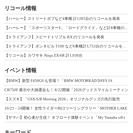
リコール情報
【ハーレー】ストリートボブなど4車種 計1285台のリコールを発表
【ハーレー】「スポーツスターS」「ロードグライド」など計8車種のリコールを発表
【トライアンフ】スピードトリプル RX のリコールを発表
【トライアンフ】ボンネビル T100 など6車種計3,753台のリコールを発表
【リコール】カワサキ Ninja ZX-6R 計1,930台
イベント情報
【BMW】新型 F450GS も登場！「BMW MOTORRAD DAYS JA
CB750F 展示や大抽選会も！ 8/22開催「2026グッドスマイルミーティン
【スズキ】「GSX-S/R Meeting 2026」オリジナルグッズの先行販売
10/23・24開催！ 女性ライダー向けツーリングラリー「MOTHER LAKE
【ヤマハ】初心者が主役！ オフロード体験イベント「My Yamaha off-r
キーワード