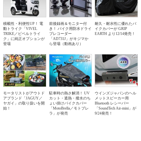
積載性・利便性UP！ 電
前後録画＆モニター付
耐久・耐水性に優れたバ
動トライク「VIVEL
き！ バイク用防水ドライ
イクカバーが GRIP
TRIKE／ビベルトライ
ブレコーダー
EARTH より12/14発売！
ク」に純正オプションが
「AD731J」がキジマか
登場
ら登場（動画あり）
モータリストがアウトド
駐車時の熱さ解消！ UV
ウインズジャパンのヘル
アブランド「JAGUY／
カット・遮熱・撥水のち
メットスピーカー用
ヤガイ」の取り扱いを開
ょい掛けバイクカバー
Bluetooth レシーバー
始！
「MotoBrella／モトブレ
「SoundTech Air-mini」が
ラ」が発売
9/24発売！