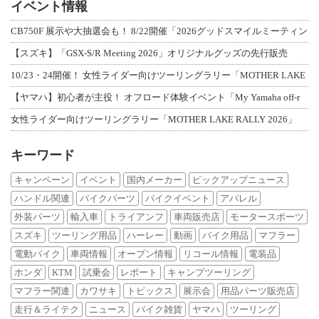
イベント情報
CB750F 展示や大抽選会も！ 8/22開催「2026グッドスマイルミーティン
【スズキ】「GSX-S/R Meeting 2026」オリジナルグッズの先行販売
10/23・24開催！ 女性ライダー向けツーリングラリー「MOTHER LAKE
【ヤマハ】初心者が主役！ オフロード体験イベント「My Yamaha off-r
女性ライダー向けツーリングラリー「MOTHER LAKE RALLY 2026」
キーワード
キャンペーン
イベント
国内メーカー
ピックアップニュース
ハンドル関連
バイクパーツ
バイクイベント
アパレル
外装パーツ
輸入車
トライアンフ
車両販売店
モータースポーツ
スズキ
ツーリング用品
ハーレー
動画
バイク用品
マフラー
電動バイク
車両情報
オープン情報
リコール情報
電装品
ホンダ
KTM
試乗会
レポート
キャンプツーリング
マフラー関連
カワサキ
トピックス
展示会
用品パーツ販売店
走行＆ライテク
ニュース
バイク雑貨
ヤマハ
ツーリング