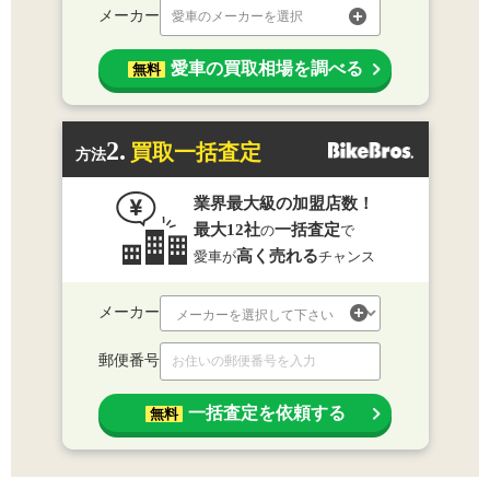
メーカー
愛車のメーカーを選択
愛車の買取相場を調べる
無料
2.
買取一括査定
方法
業界最大級の加盟店数！
最大12社
一括査定
の
で
高く売れる
愛車が
チャンス
メーカー
郵便番号
一括査定を依頼する
無料