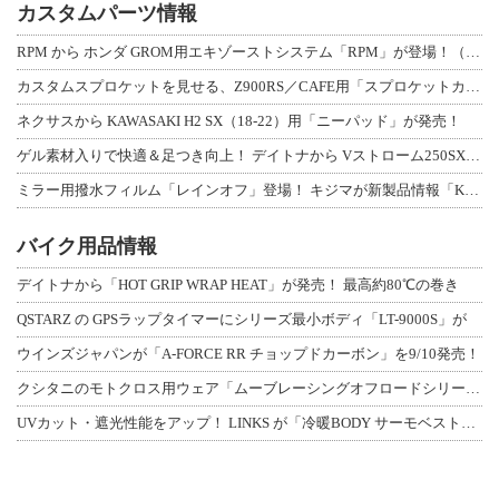
カスタムパーツ情報
RPM から ホンダ GROM用エキゾーストシステム「RPM」が登場！（動画あり
カスタムスプロケットを見せる、Z900RS／CAFE用「スプロケットカバーフルキ
ネクサスから KAWASAKI H2 SX（18-22）用「ニーパッド」が発売！
ゲル素材入りで快適＆足つき向上！ デイトナから Vストローム250SX用「快適ロ
ミラー用撥水フィルム「レインオフ」登場！ キジマが新製品情報「KIJIMA NE
バイク用品情報
デイトナから「HOT GRIP WRAP HEAT」が発売！ 最高約80℃の巻き
QSTARZ の GPSラップタイマーにシリーズ最小ボディ「LT-9000S」が
ウインズジャパンが「A-FORCE RR チョップドカーボン」を9/10発売！
クシタニのモトクロス用ウェア「ムーブレーシングオフロードシリーズ」3アイテムが登
UVカット・遮光性能をアップ！ LINKS が「冷暖BODY サーモベスト」改良