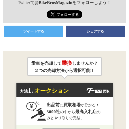
Twitterで
@BikeBrosMagazin
をフォローしよう！
ツイートする
シェアする
乗換
愛車を売却して
しませんか？
２つの売却方法から選択可能！
1.
オークション
方法
出品前
買取相場
に
が分かる！
3000社
最高入札店
の中から
の
みとやり取りで完結。