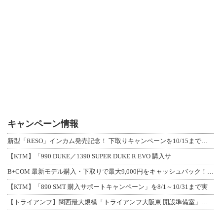
キャンペーン情報
新型「RESO」インカム発売記念！ 下取りキャンペーンを10/15まで延長して開
【KTM】「990 DUKE／1390 SUPER DUKE R EVO 購入サ
B+COM 最新モデル購入・下取りで最大9,000円をキャッシュバック！「B+F
【KTM】「890 SMT 購入サポートキャンペーン」を8/1～10/31まで実
【トライアンフ】関西最大規模「トライアンフ大阪東 開設準備室」がオープン！ 限定