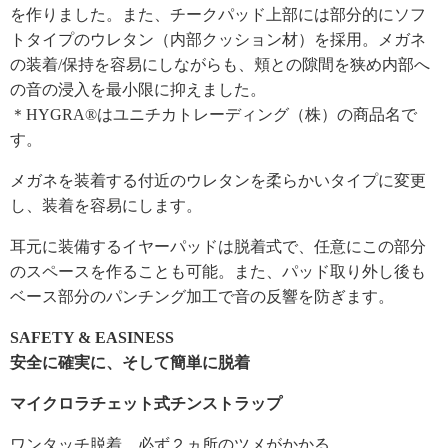
を作りました。また、チークパッド上部には部分的にソフ
トタイプのウレタン（内部クッション材）を採用。メガネ
の装着/保持を容易にしながらも、頬との隙間を狭め内部へ
の音の浸入を最小限に抑えました。
＊HYGRA®はユニチカトレーディング（株）の商品名で
す。
メガネを装着する付近のウレタンを柔らかいタイプに変更
し、装着を容易にします。
耳元に装備するイヤーパッドは脱着式で、任意にこの部分
のスペースを作ることも可能。また、パッド取り外し後も
ベース部分のパンチング加工で音の反響を防ぎます。
SAFETY & EASINESS
安全に確実に、そして簡単に脱着
マイクロラチェット式チンストラップ
ワンタッチ脱着。必ず２ヵ所のツメがかかる