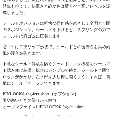
発生も抑えて、快適さと静かさは驚くべき高いレベルを達
成しました。
シールドポジションは軽快な操作感をめざして全開と全閉
の２ポジション。シールドを下げると、スプリングの力で
シールドは窓ゴムに圧着します。
窓ゴムは２重リップ形状で、シールドとの密着性を高め雨
風の浸入を防ぎます。
不意なシールド解放を防ぐシールドロック機構をシールド
下端左側に装備。操作はシンプルで確実。シールド全閉で
ロックがかかり、左下部を少し押し開くようにすれば、簡
単にシールドオープンできます。
PINLOCK® fog-free sheet（オプション）
雨や寒いときの曇りから解放
オープンフェイス用PINLOCK® fog-free sheet