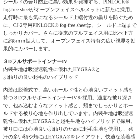
シールドの曇り防止に高い効果を発揮する、PINLOCK®
fog-free sheetがオープンフェイスヘルメットに新たに採用。
走行時に最も気になるシールド上端付近の曇りを防ぐため
に、CJ-2専用PINLOCK® fog-free sheetは、シールド上端まで
しっかりカバー。さらに従来のフルフェイス用に比べ下方
に約8ｍｍ拡大して、オープンフェイス特有の広い視界を効
果的にカバーします。
３DフルサポートインナーIV
内装生地は吸湿速乾性に優れたHYGRA®と
肌触りの良い起毛のハイブリッド
内装は脱着式で、高いホールド性と心地良いフィット感を
持つ３DフルサポートインナーIVを採用。適度な被り深さ
で、包み込むようなフィット感と、頬までしっかりとホー
ルドする被り心地を作り出しています。内装生地は吸湿速
乾性に優れたHYGRA®と起毛生地をハイブリッドで採用。
被り口には心地良い肌触りのために起毛生地を使用し、発
汗の多い額や頬にはHYGRA®をレイアウト、快適な装着感