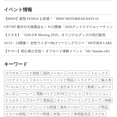
イベント情報
【BMW】新型 F450GS も登場！「BMW MOTORRAD DAYS JA
CB750F 展示や大抽選会も！ 8/22開催「2026グッドスマイルミーティン
【スズキ】「GSX-S/R Meeting 2026」オリジナルグッズの先行販売
10/23・24開催！ 女性ライダー向けツーリングラリー「MOTHER LAKE
【ヤマハ】初心者が主役！ オフロード体験イベント「My Yamaha off-r
キーワード
カワサキ
バイク雑貨
国内メーカー
バイクパーツ
トピックス
バイクイベント
キャンペーン
バイク用品
トライアンフ
輸入車
アパレル
ピックアップニュース
走行＆ライテク
動画
レポート
ホンダ
ハーレー
電動バイク
KTM
イベント
サスペンション
ドゥカティ
グローブ
電装品
キャンプツーリング
オープン情報
モータースポーツ
ハンドル関連
海外メーカー
ツーリング用品
リコール情報
マフラー関連
外装パーツ
車両販売店
スズキ