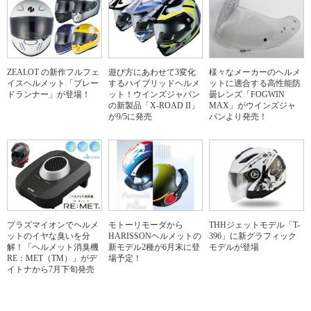
ZEALOT の新作フルフェ
遊び方にあわせて3変化
様々なメーカーのヘルメ
イスヘルメット「ブレー
するハイブリッドヘルメ
ットに適合する高性能防
ドランナー」が登場！
ット！ウインズジャパン
曇レンズ「FOGWIN
の新製品「X-ROAD II」
MAX」がウインズジャ
が9/5に発売
パンより発売！
プラズマイオンでヘルメ
モトーリモーダから
THHジェットモデル「T-
ットのイヤな臭いを分
HARISSONヘルメットの
396」に新グラフィック
解！「ヘルメット消臭機
新モデル2種が6月末に登
モデルが登場
RE：MET（TM）」がデ
場予定！
イトナから7月下旬発売