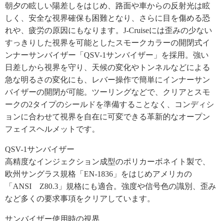
朝夕の眩しい陽差しをはじめ、路面や車からの反射光は眩
しく、安全な視界確保も困難となり、さらに目を傷める恐
れや、疲労の原因にもなります。J-Cruiseには歪みの少ない
すっきりした視界を可能としたスモークカラーの開閉式イ
ンナーサンバイザー「QSV-1サンバイザー」を採用。強い
日差しから視界を守り、天候の変化やトンネルなどによる
急な明るさの変化にも、レバー操作で簡単にインナーサン
バイザーの開閉が可能。ツーリングなどで、クリアとスモ
ークの2タイプのシールドを準備することなく、コンディシ
ョンに合わせて視界を自在に可変できる革新的なオープン
フェイスヘルメットです。
QSV-1サンバイザー
高精度なインジェクション成型のポリカーボネイト製で、
欧州サングラス規格「EN-1836」をはじめアメリカの
「ANSI Z80.3」規格にも適合。強度や信号色の識別、歪み
など多くの要求事項をクリアしています。
サンバイザー使用時の視界