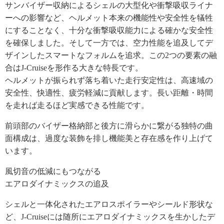
サンバイザー収納によるシェルの大型化や衝撃吸収ライナ
ーへの影響など、ヘルメット本来の機能性や安全性を犠牲
にすることなく、十分な衝撃吸収能力による確かな安全性
を確保しました。そして一方では、空力性能を追及してデ
ザインしたスマートなフォルムを追求。この2つの要素の融
合はJ-Cruiseを形作る大きな特長です。
ヘルメットが振られず落ち着いた走行安定性は、高速域の
安全性、快適性、疲労軽減に貢献します。長い距離・時間
を走れば走るほど実感できる性能です。
前頭部のバイザー格納部と後方に滑らかに繋がる独特の曲
面構成は、過度な装飾を排し機能美と存在感を作り上げて
います。
風切音の低減にもつながる
エアロダイナミックスの追及
シェルと一体化されたエアロスポイラーやシールド形状な
ど、J-Cruiseには随所にエアロダイナミックスを生かしたデ