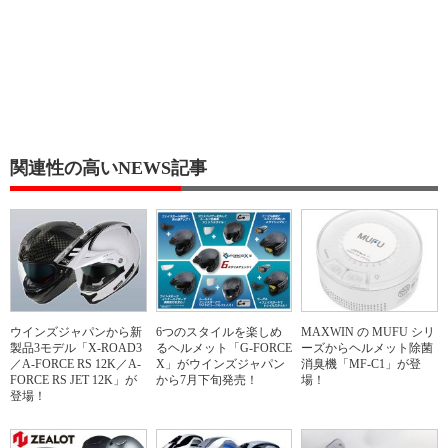
関連性の高いNEWS記事
ウインズジャパンから新
6つのスタイルを楽しめ
MAXWIN の MUFU シリ
製品3モデル「X-ROAD3
るヘルメット「G-FORCE
ーズからヘルメット除菌
／A-FORCE RS 12K／A-
X」がウインズジャパン
消臭機「MF-C1」が登
FORCE RS JET 12K」が
から7月下旬発売！
場！
登場！