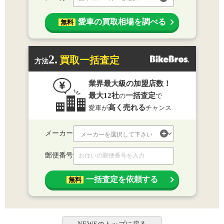
愛車の買取相場を調べる
無料
2.
買取一括査定
方法
業界最大級の加盟店数！
最大12社
一括査定
の
で
高く売れる
愛車が
チャンス
メーカー
郵便番号
一括査定を依頼する
無料