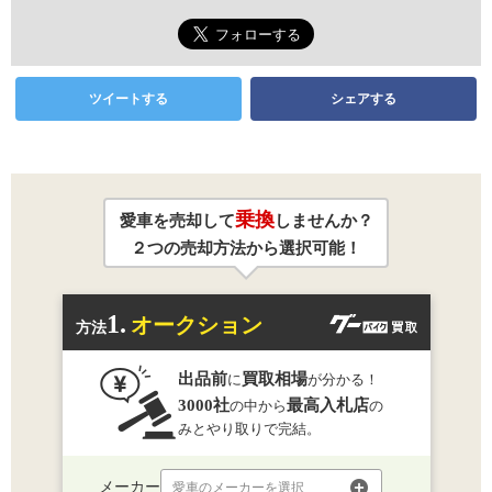
ツイートする
シェアする
乗換
愛車を売却して
しませんか？
２つの売却方法から選択可能！
1.
オークション
方法
出品前
買取相場
に
が分かる！
3000社
最高入札店
の中から
の
みとやり取りで完結。
メーカー
愛車のメーカーを選択