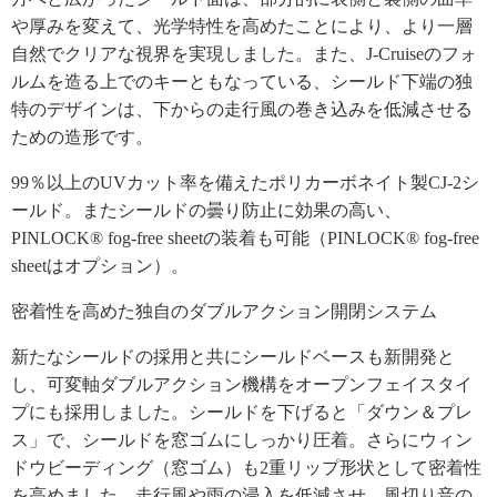
や厚みを変えて、光学特性を高めたことにより、より一層
自然でクリアな視界を実現しました。また、J-Cruiseのフォ
ルムを造る上でのキーともなっている、シールド下端の独
特のデザインは、下からの走行風の巻き込みを低減させる
ための造形です。
99％以上のUVカット率を備えたポリカーボネイト製CJ-2シ
ールド。またシールドの曇り防止に効果の高い、
PINLOCK® fog-free sheetの装着も可能（PINLOCK® fog-free
sheetはオプション）。
密着性を高めた独自のダブルアクション開閉システム
新たなシールドの採用と共にシールドベースも新開発と
し、可変軸ダブルアクション機構をオープンフェイスタイ
プにも採用しました。シールドを下げると「ダウン＆プレ
ス」で、シールドを窓ゴムにしっかり圧着。さらにウィン
ドウビーディング（窓ゴム）も2重リップ形状として密着性
を高めました。走行風や雨の浸入を低減させ、風切り音の