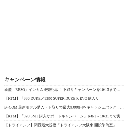
キャンペーン情報
新型「RESO」インカム発売記念！ 下取りキャンペーンを10/15まで延長して開
【KTM】「990 DUKE／1390 SUPER DUKE R EVO 購入サ
B+COM 最新モデル購入・下取りで最大9,000円をキャッシュバック！「B+F
【KTM】「890 SMT 購入サポートキャンペーン」を8/1～10/31まで実
【トライアンフ】関西最大規模「トライアンフ大阪東 開設準備室」がオープン！ 限定