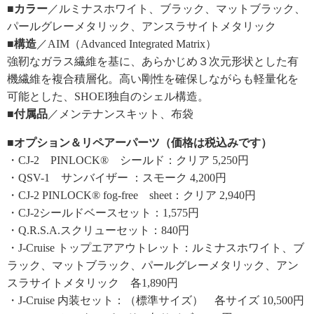
■カラー
／ルミナスホワイト、ブラック、マットブラック、
パールグレーメタリック、アンスラサイトメタリック
■構造
／AIM（Advanced Integrated Matrix）
強靭なガラス繊維を基に、あらかじめ３次元形状とした有
機繊維を複合積層化。高い剛性を確保しながらも軽量化を
可能とした、SHOEI独自のシェル構造。
■付属品
／メンテナンスキット、布袋
■オプション＆リペアーパーツ（価格は税込みです）
・CJ-2 PINLOCK® シールド：クリア 5,250円
・QSV-1 サンバイザー ：スモーク 4,200円
・CJ-2 PINLOCK® fog-free sheet：クリア 2,940円
・CJ-2シールドベースセット：1,575円
・Q.R.S.A.スクリューセット：840円
・J-Cruise トップエアアウトレット：ルミナスホワイト、ブ
ラック、マットブラック、パールグレーメタリック、アン
スラサイトメタリック 各1,890円
・J-Cruise 内装セット：（標準サイズ） 各サイズ 10,500円