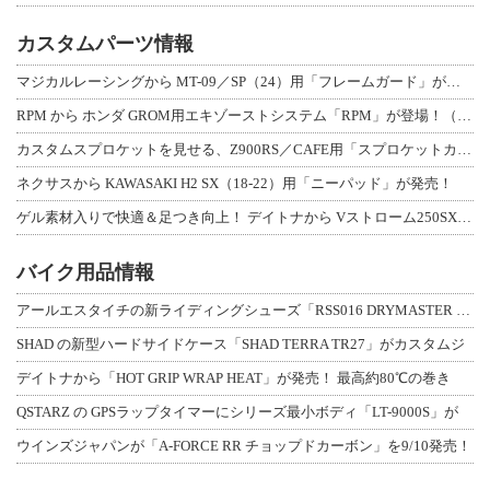
カスタムパーツ情報
マジカルレーシングから MT-09／SP（24）用「フレームガード」が登場！
RPM から ホンダ GROM用エキゾーストシステム「RPM」が登場！（動画あり
カスタムスプロケットを見せる、Z900RS／CAFE用「スプロケットカバーフルキ
ネクサスから KAWASAKI H2 SX（18-22）用「ニーパッド」が発売！
ゲル素材入りで快適＆足つき向上！ デイトナから Vストローム250SX用「快適ロ
バイク用品情報
アールエスタイチの新ライディングシューズ「RSS016 DRYMASTER スト
SHAD の新型ハードサイドケース「SHAD TERRA TR27」がカスタムジ
デイトナから「HOT GRIP WRAP HEAT」が発売！ 最高約80℃の巻き
QSTARZ の GPSラップタイマーにシリーズ最小ボディ「LT-9000S」が
ウインズジャパンが「A-FORCE RR チョップドカーボン」を9/10発売！