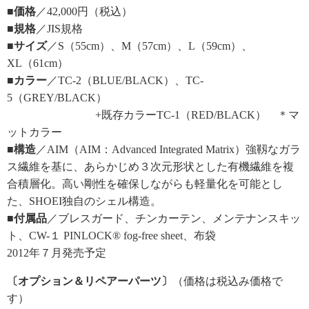
■価格
／42,000円（税込）
■規格
／JIS規格
■サイズ
／S（55cm）、M（57cm）、L（59cm）、
XL（61cm）
■カラー
／TC-2（BLUE/BLACK）、TC-
5（GREY/BLACK）
+既存カラーTC-1（RED/BLACK） ＊マ
ットカラー
■構造
／AIM（AIM：Advanced Integrated Matrix）強靱なガラ
ス繊維を基に、あらかじめ３次元形状とした有機繊維を複
合積層化。高い剛性を確保しながらも軽量化を可能とし
た、SHOEI独自のシェル構造。
■付属品
／ブレスガード、チンカーテン、メンテナンスキッ
ト、CW-１ PINLOCK® fog-free sheet、布袋
2012年７月発売予定
〔オプション＆リペアーパーツ〕
（価格は税込み価格で
す）