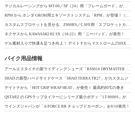
マジカルレーシングから MT-09／SP（24）用「フレームガード」が登場！
RPM から ホンダ GROM用エキゾーストシステム「RPM」が登場！（動画あり
カスタムスプロケットを見せる、Z900RS／CAFE用「スプロケットカバーフルキ
ネクサスから KAWASAKI H2 SX（18-22）用「ニーパッド」が発売！
ゲル素材入りで快適＆足つき向上！ デイトナから Vストローム250SX用「快適ロ
バイク用品情報
アールエスタイチの新ライディングシューズ「RSS016 DRYMASTER スト
SHAD の新型ハードサイドケース「SHAD TERRA TR27」がカスタムジ
デイトナから「HOT GRIP WRAP HEAT」が発売！ 最高約80℃の巻き
QSTARZ の GPSラップタイマーにシリーズ最小ボディ「LT-9000S」が
ウインズジャパンが「A-FORCE RR チョップドカーボン」を9/10発売！