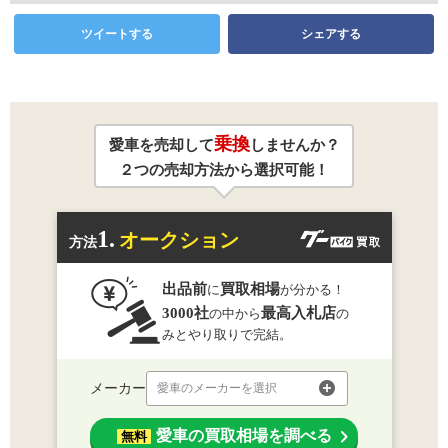
ツイートする
シェアする
乗換
愛車を売却して
しませんか？
２つの売却方法から選択可能！
1.
オークション
方法
出品前
買取相場
に
が分かる！
3000社
最高入札店
の中から
の
みとやり取りで完結。
メーカー
愛車のメーカーを選択
愛車の買取相場を調べる
無料