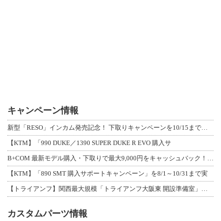
キャンペーン情報
新型「RESO」インカム発売記念！ 下取りキャンペーンを10/15まで延長して開
【KTM】「990 DUKE／1390 SUPER DUKE R EVO 購入サ
B+COM 最新モデル購入・下取りで最大9,000円をキャッシュバック！「B+F
【KTM】「890 SMT 購入サポートキャンペーン」を8/1～10/31まで実
【トライアンフ】関西最大規模「トライアンフ大阪東 開設準備室」がオープン！ 限定
カスタムパーツ情報