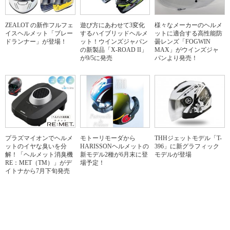
ZEALOT の新作フルフェ
遊び方にあわせて3変化
様々なメーカーのヘルメ
イスヘルメット「ブレー
するハイブリッドヘルメ
ットに適合する高性能防
ドランナー」が登場！
ット！ウインズジャパン
曇レンズ「FOGWIN
の新製品「X-ROAD II」
MAX」がウインズジャ
が9/5に発売
パンより発売！
プラズマイオンでヘルメ
モトーリモーダから
THHジェットモデル「T-
ットのイヤな臭いを分
HARISSONヘルメットの
396」に新グラフィック
解！「ヘルメット消臭機
新モデル2種が6月末に登
モデルが登場
RE：MET（TM）」がデ
場予定！
イトナから7月下旬発売