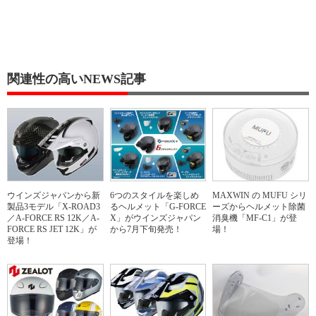
関連性の高いNEWS記事
ウインズジャパンから新
6つのスタイルを楽しめ
MAXWIN の MUFU シリ
製品3モデル「X-ROAD3
るヘルメット「G-FORCE
ーズからヘルメット除菌
／A-FORCE RS 12K／A-
X」がウインズジャパン
消臭機「MF-C1」が登
FORCE RS JET 12K」が
から7月下旬発売！
場！
登場！