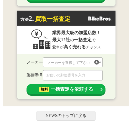
2.
買取一括査定
方法
業界最大級の加盟店数！
最大12社
一括査定
の
で
高く売れる
愛車が
チャンス
メーカー
郵便番号
一括査定を依頼する
無料
NEWSのトップに戻る