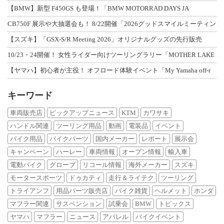
【BMW】新型 F450GS も登場！「BMW MOTORRAD DAYS JA
CB750F 展示や大抽選会も！ 8/22開催「2026グッドスマイルミーティン
【スズキ】「GSX-S/R Meeting 2026」オリジナルグッズの先行販売
10/23・24開催！ 女性ライダー向けツーリングラリー「MOTHER LAKE
【ヤマハ】初心者が主役！ オフロード体験イベント「My Yamaha off-r
キーワード
車両販売店
ピックアップニュース
KTM
カワサキ
ハンドル関連
ツーリング用品
動画
電装品
イベント
バイク用品
バイクパーツ
国内メーカー
レポート
展示会
キャンペーン
ハーレー
車両情報
オープン情報
輸入車
電動バイク
グローブ
リコール情報
海外メーカー
スズキ
モータースポーツ
ドゥカティ
走行＆ライテク
ツーリング
トライアンフ
用品パーツ販売店
バイク雑貨
ヘルメット
ホンダ
マフラー関連
サスペンション
試乗会
BMW
トピックス
ヤマハ
マフラー
ニュース
アパレル
バイクイベント