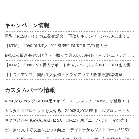
キャンペーン情報
新型「RESO」インカム発売記念！ 下取りキャンペーンを10/15まで延長して開
【KTM】「990 DUKE／1390 SUPER DUKE R EVO 購入サ
B+COM 最新モデル購入・下取りで最大9,000円をキャッシュバック！「B+F
【KTM】「890 SMT 購入サポートキャンペーン」を8/1～10/31まで実
【トライアンフ】関西最大規模「トライアンフ大阪東 開設準備室」がオープン！ 限定
カスタムパーツ情報
RPM から ホンダ GROM用エキゾーストシステム「RPM」が登場！（動画あり
カスタムスプロケットを見せる、Z900RS／CAFE用「スプロケットカバーフルキ
ネクサスから KAWASAKI H2 SX（18-22）用「ニーパッド」が発売！
ゲル素材入りで快適＆足つき向上！ デイトナから Vストローム250SX用「快適ロ