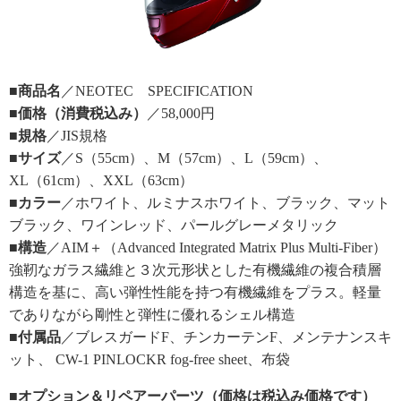
■商品名
／NEOTEC SPECIFICATION
■価格（消費税込み）
／58,000円
■規格
／JIS規格
■サイズ
／S（55cm）、M（57cm）、L（59cm）、
XL（61cm）、XXL（63cm）
■カラー
／ホワイト、ルミナスホワイト、ブラック、マット
ブラック、ワインレッド、パールグレーメタリック
■構造
／AIM＋（Advanced Integrated Matrix Plus Multi-Fiber）
強靭なガラス繊維と３次元形状とした有機繊維の複合積層
構造を基に、高い弾性性能を持つ有機繊維をプラス。軽量
でありながら剛性と弾性に優れるシェル構造
■付属品
／ブレスガードF、チンカーテンF、メンテナンスキ
ット、 CW-1 PINLOCKR fog-free sheet、布袋
■オプション＆リペアーパーツ（価格は税込み価格です）