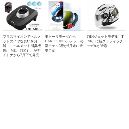
プラズマイオンでヘルメ
モトーリモーダから
THHジェットモデル「T-
ットのイヤな臭いを分
HARISSONヘルメットの
396」に新グラフィック
解！「ヘルメット消臭機
新モデル2種が6月末に登
モデルが登場
RE：MET（TM）」がデ
場予定！
イトナから7月下旬発売