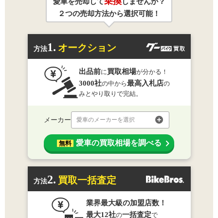
乗換
愛車を売却して
しませんか？
２つの売却方法から選択可能！
1.
オークション
方法
出品前
買取相場
に
が分かる！
3000社
最高入札店
の中から
の
みとやり取りで完結。
メーカー
愛車のメーカーを選択
愛車の買取相場を調べる
無料
2.
買取一括査定
方法
業界最大級の加盟店数！
最大12社
一括査定
の
で