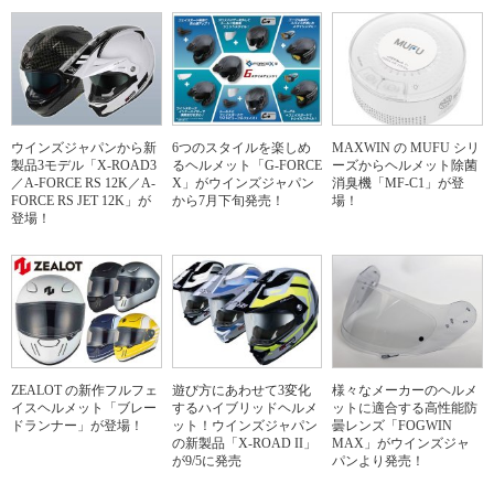
ウインズジャパンから新
6つのスタイルを楽しめ
MAXWIN の MUFU シリ
製品3モデル「X-ROAD3
るヘルメット「G-FORCE
ーズからヘルメット除菌
／A-FORCE RS 12K／A-
X」がウインズジャパン
消臭機「MF-C1」が登
FORCE RS JET 12K」が
から7月下旬発売！
場！
登場！
ZEALOT の新作フルフェ
遊び方にあわせて3変化
様々なメーカーのヘルメ
イスヘルメット「ブレー
するハイブリッドヘルメ
ットに適合する高性能防
ドランナー」が登場！
ット！ウインズジャパン
曇レンズ「FOGWIN
の新製品「X-ROAD II」
MAX」がウインズジャ
が9/5に発売
パンより発売！