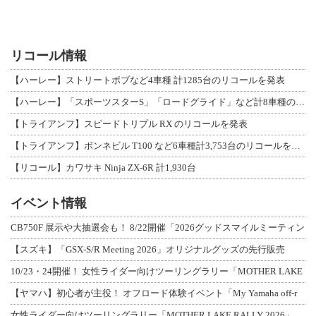
リコール情報
【ハーレー】ストリートボブなど4車種 計1285台のリコールを発表
【ハーレー】「スポーツスターS」「ロードグライド」など計8車種のリコールを発表
【トライアンフ】スピードトリプル RX のリコールを発表
【トライアンフ】ボンネビル T100 など6車種計3,753台のリコールを発表
【リコール】カワサキ Ninja ZX-6R 計1,930台
イベント情報
CB750F 展示や大抽選会も！ 8/22開催「2026グッドスマイルミーティン
【スズキ】「GSX-S/R Meeting 2026」オリジナルグッズの先行販売
10/23・24開催！ 女性ライダー向けツーリングラリー「MOTHER LAKE
【ヤマハ】初心者が主役！ オフロード体験イベント「My Yamaha off-r
女性ライダー向けツーリングラリー「MOTHER LAKE RALLY 2026」