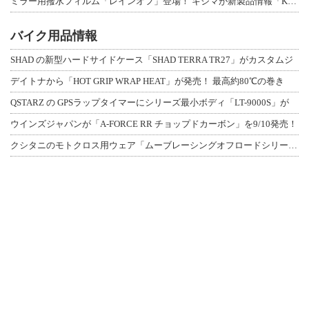
ミラー用撥水フィルム「レインオフ」登場！ キジマが新製品情報「KIJIMA NE
バイク用品情報
SHAD の新型ハードサイドケース「SHAD TERRA TR27」がカスタムジ
デイトナから「HOT GRIP WRAP HEAT」が発売！ 最高約80℃の巻き
QSTARZ の GPSラップタイマーにシリーズ最小ボディ「LT-9000S」が
ウインズジャパンが「A-FORCE RR チョップドカーボン」を9/10発売！
クシタニのモトクロス用ウェア「ムーブレーシングオフロードシリーズ」3アイテムが登