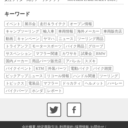
キーワード
イベント
展示会
走行＆ライテク
オープン情報
キャンプツーリング
輸入車
車両情報
海外メーカー
車両販売店
動画
キャンペーン
ヤマハ
ニュース
ツーリング用品
トライアンフ
モータースポーツ
バイク用品
グローブ
サスペンション
マフラー関連
カワサキ
試乗会
BMW
国内メーカー
用品パーツ販売店
アパレル
スズキ
バイクイベント
KTM
外装パーツ
電動バイク
バイク雑貨
ピックアップニュース
リコール情報
ハンドル関連
ツーリング
トピックス
電装品
マフラー
ドゥカティ
ヘルメット
ハーレー
バイクパーツ
ホンダ
レポート
会社概要
特定商取引法
利用規約
採用情報
お問合せ