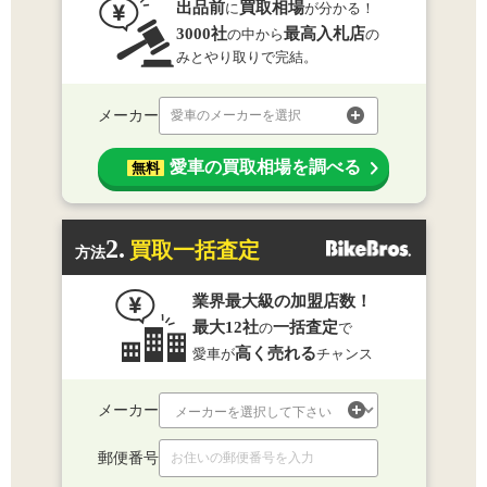
出品前
買取相場
に
が分かる！
3000社
最高入札店
の中から
の
みとやり取りで完結。
メーカー
愛車のメーカーを選択
愛車の買取相場を調べる
無料
2.
買取一括査定
方法
業界最大級の加盟店数！
最大12社
一括査定
の
で
高く売れる
愛車が
チャンス
メーカー
郵便番号