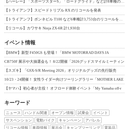
【ハーレー】「スポーツスターS」「ロードグライド」など計8車種のリコールを発表
【トライアンフ】スピードトリプル RX のリコールを発表
【トライアンフ】ボンネビル T100 など6車種計3,753台のリコールを発表
【リコール】カワサキ Ninja ZX-6R 計1,930台
イベント情報
【BMW】新型 F450GS も登場！「BMW MOTORRAD DAYS JA
CB750F 展示や大抽選会も！ 8/22開催「2026グッドスマイルミーティン
【スズキ】「GSX-S/R Meeting 2026」オリジナルグッズの先行販売
10/23・24開催！ 女性ライダー向けツーリングラリー「MOTHER LAKE
【ヤマハ】初心者が主役！ オフロード体験イベント「My Yamaha off-r
キーワード
ニュース
ハンドル関連
オープン情報
試乗会
イベント
サスペンション
電動バイク
キャンペーン
アパレル
リコール情報
車両情報
展示会
キャンプツーリング
電装品