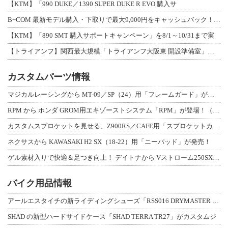
【KTM】「990 DUKE／1390 SUPER DUKE R EVO 購入サ
B+COM 最新モデル購入・下取りで最大9,000円をキャッシュバック！「B+F
【KTM】「890 SMT 購入サポートキャンペーン」を8/1～10/31まで実
【トライアンフ】関西最大規模「トライアンフ大阪東 開設準備室」がオープン！ 限定
カスタムパーツ情報
マジカルレーシングから MT-09／SP（24）用「フレームガード」が登場！
RPM から ホンダ GROM用エキゾーストシステム「RPM」が登場！（動画あり
カスタムスプロケットを見せる、Z900RS／CAFE用「スプロケットカバーフルキ
ネクサスから KAWASAKI H2 SX（18-22）用「ニーパッド」が発売！
ゲル素材入りで快適＆足つき向上！ デイトナから Vストローム250SX用「快適ロ
バイク用品情報
アールエスタイチの新ライディングシューズ「RSS016 DRYMASTER スト
SHAD の新型ハードサイドケース「SHAD TERRA TR27」がカスタムジ