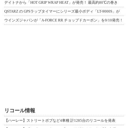
デイトナから「HOT GRIP WRAP HEAT」が発売！ 最高約80℃の巻き
QSTARZ の GPSラップタイマーにシリーズ最小ボディ「LT-9000S」が
ウインズジャパンが「A-FORCE RR チョップドカーボン」を9/10発売！
リコール情報
【ハーレー】ストリートボブなど4車種 計1285台のリコールを発表