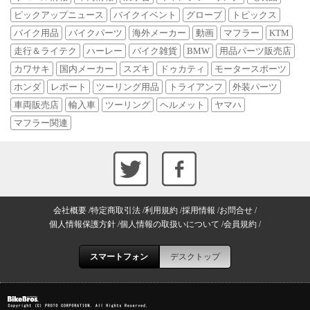
ピックアップニュース
バイクイベント
グローブ
トピックス
バイク用品
バイクパーツ
海外メーカー
動画
マフラー
KTM
走行＆ライテク
ハーレー
バイク雑貨
BMW
用品パーツ販売店
カワサキ
国内メーカー
スズキ
ドゥカティ
モータースポーツ
ホンダ
レポート
ツーリング用品
トライアンフ
外装パーツ
車両販売店
輸入車
ツーリング
ヘルメット
ヤマハ
マフラー関連
会社概要
特定商取引法
利用規約
採用情報
お問合せ
個人情報保護方針
個人情報の取扱いについて
会員規約
スマートフォン
デスクトップ