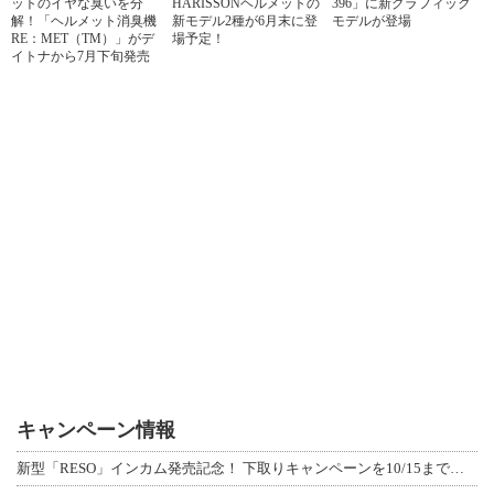
ットのイヤな臭いを分
HARISSONヘルメットの
396」に新グラフィック
解！「ヘルメット消臭機
新モデル2種が6月末に登
モデルが登場
RE：MET（TM）」がデ
場予定！
イトナから7月下旬発売
キャンペーン情報
新型「RESO」インカム発売記念！ 下取りキャンペーンを10/15まで延長して開