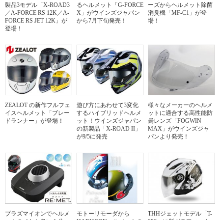
製品3モデル「X-ROAD3
るヘルメット「G-FORCE
ーズからヘルメット除菌
／A-FORCE RS 12K／A-
X」がウインズジャパン
消臭機「MF-C1」が登
FORCE RS JET 12K」が
から7月下旬発売！
場！
登場！
ZEALOT の新作フルフェ
遊び方にあわせて3変化
様々なメーカーのヘルメ
イスヘルメット「ブレー
するハイブリッドヘルメ
ットに適合する高性能防
ドランナー」が登場！
ット！ウインズジャパン
曇レンズ「FOGWIN
の新製品「X-ROAD II」
MAX」がウインズジャ
が9/5に発売
パンより発売！
プラズマイオンでヘルメ
モトーリモーダから
THHジェットモデル「T-