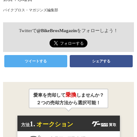
バイクブロス・マガジンズ編集部
Twitterで
@BikeBrosMagazin
をフォローしよう！
ツイートする
シェアする
乗換
愛車を売却して
しませんか？
２つの売却方法から選択可能！
1.
オークション
方法