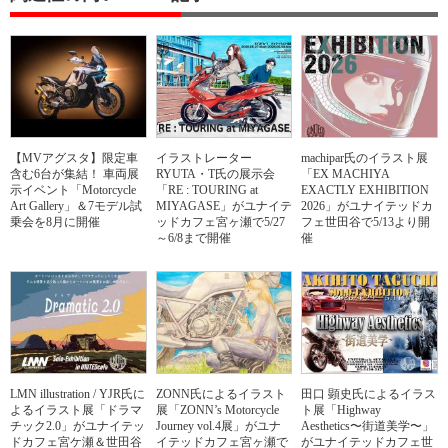
【MVアグスタ】限定車
イラストレーター
machipar氏のイラスト展
含む6台が集結！ 車両展
RYUTA・T氏の展示会
「EX MACHIYA
示イベント「Motorcycle
「RE : TOURING at
EXACTLY EXHIBITION
Art Gallery」＆7モデル試
MIYAGASE」がユナイテ
2026」がユナイテッドカ
乗会を8月に開催
ッドカフェ宮ヶ瀬で5/27
フェ世田谷で5/13より開
～6/8まで開催
催
LMN illustration / YJR氏に
ZONN氏によるイラスト
田口 顕史氏によるイラス
よるイラスト展「ドラマ
展「ZONN’s Motorcycle
ト展「Highway
チック2.0」がユナイテッ
Journey vol.4展」がユナ
Aesthetics〜街道美学〜」
ドカフェ宮ケ瀬＆世田谷
イテッドカフェ宮ヶ瀬で
がユナイテッドカフェ世