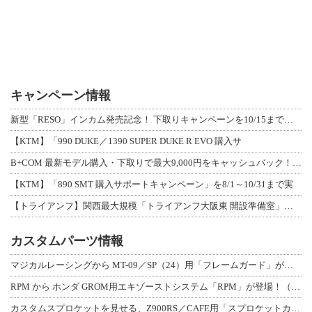
キャンペーン情報
新型「RESO」インカム発売記念！ 下取りキャンペーンを10/15まで延長して開
【KTM】「990 DUKE／1390 SUPER DUKE R EVO 購入サ
B+COM 最新モデル購入・下取りで最大9,000円をキャッシュバック！「B+F
【KTM】「890 SMT 購入サポートキャンペーン」を8/1～10/31まで実
【トライアンフ】関西最大規模「トライアンフ大阪東 開設準備室」がオープン！ 限定
カスタムパーツ情報
マジカルレーシングから MT-09／SP（24）用「フレームガード」が登場！
RPM から ホンダ GROM用エキゾーストシステム「RPM」が登場！（動画あり
カスタムスプロケットを見せる、Z900RS／CAFE用「スプロケットカバーフルキ