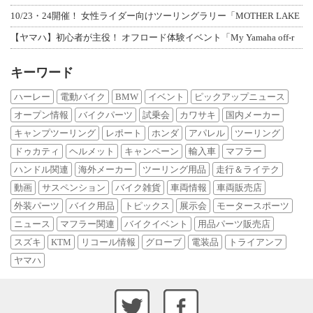
10/23・24開催！ 女性ライダー向けツーリングラリー「MOTHER LAKE
【ヤマハ】初心者が主役！ オフロード体験イベント「My Yamaha off-r
キーワード
ハーレー
電動バイク
BMW
イベント
ピックアップニュース
オープン情報
バイクパーツ
試乗会
カワサキ
国内メーカー
キャンプツーリング
レポート
ホンダ
アパレル
ツーリング
ドゥカティ
ヘルメット
キャンペーン
輸入車
マフラー
ハンドル関連
海外メーカー
ツーリング用品
走行＆ライテク
動画
サスペンション
バイク雑貨
車両情報
車両販売店
外装パーツ
バイク用品
トピックス
展示会
モータースポーツ
ニュース
マフラー関連
バイクイベント
用品パーツ販売店
スズキ
KTM
リコール情報
グローブ
電装品
トライアンフ
ヤマハ