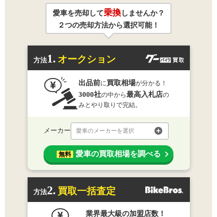
乗換
愛車を売却して
しませんか？
２つの売却方法から選択可能！
1.
オークション
方法
出品前
買取相場
に
が分かる！
3000社
最高入札店
の中から
の
みとやり取りで完結。
メーカー
愛車のメーカーを選択
愛車の買取相場を調べる
無料
2.
買取一括査定
方法
業界最大級の加盟店数！