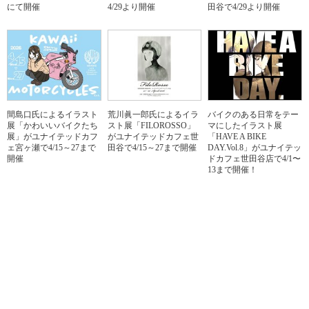
にて開催
4/29より開催
田谷で4/29より開催
間島口氏によるイラスト
荒川眞一郎氏によるイラ
バイクのある日常をテー
展「かわいいバイクたち
スト展「FILOROSSO」
マにしたイラスト展
展」がユナイテッドカフ
がユナイテッドカフェ世
「HAVE A BIKE
ェ宮ヶ瀬で4/15～27まで
田谷で4/15～27まで開催
DAY.Vol.8」がユナイテッ
開催
ドカフェ世田谷店で4/1〜
13まで開催！