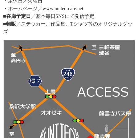
・定休日／火曜日
・ホームページ／www.united-cafe.net
■在廊予定日
／基本毎日SNSにて発信予定
■物販
／ステッカー、作品集、Tシャツ等のオリジナルグッ
ズ