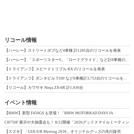
リコール情報
【ハーレー】ストリートボブなど4車種 計1285台のリコールを発表
【ハーレー】「スポーツスターS」「ロードグライド」など計8車種のリコールを発表
【トライアンフ】スピードトリプル RX のリコールを発表
【トライアンフ】ボンネビル T100 など6車種計3,753台のリコールを発表
【リコール】カワサキ Ninja ZX-6R 計1,930台
イベント情報
【BMW】新型 F450GS も登場！「BMW MOTORRAD DAYS JA
CB750F 展示や大抽選会も！ 8/22開催「2026グッドスマイルミーティン
【スズキ】「GSX-S/R Meeting 2026」オリジナルグッズの先行販売