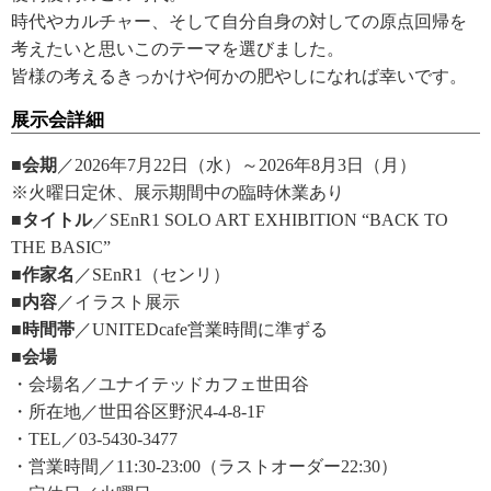
時代やカルチャー、そして自分自身の対しての原点回帰を
考えたいと思いこのテーマを選びました。
皆様の考えるきっかけや何かの肥やしになれば幸いです。
展示会詳細
■会期
／2026年7月22日（水）～2026年8月3日（月）
※火曜日定休、展示期間中の臨時休業あり
■タイトル
／SEnR1 SOLO ART EXHIBITION “BACK TO
THE BASIC”
■作家名
／SEnR1（センリ）
■内容
／イラスト展示
■時間帯
／UNITEDcafe営業時間に準ずる
■会場
・会場名／ユナイテッドカフェ世田谷
・所在地／世田谷区野沢4-4-8-1F
・TEL／03-5430-3477
・営業時間／11:30-23:00（ラストオーダー22:30）