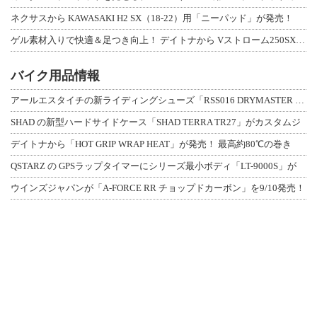
ネクサスから KAWASAKI H2 SX（18-22）用「ニーパッド」が発売！
ゲル素材入りで快適＆足つき向上！ デイトナから Vストローム250SX用「快適ロ
バイク用品情報
アールエスタイチの新ライディングシューズ「RSS016 DRYMASTER スト
SHAD の新型ハードサイドケース「SHAD TERRA TR27」がカスタムジ
デイトナから「HOT GRIP WRAP HEAT」が発売！ 最高約80℃の巻き
QSTARZ の GPSラップタイマーにシリーズ最小ボディ「LT-9000S」が
ウインズジャパンが「A-FORCE RR チョップドカーボン」を9/10発売！