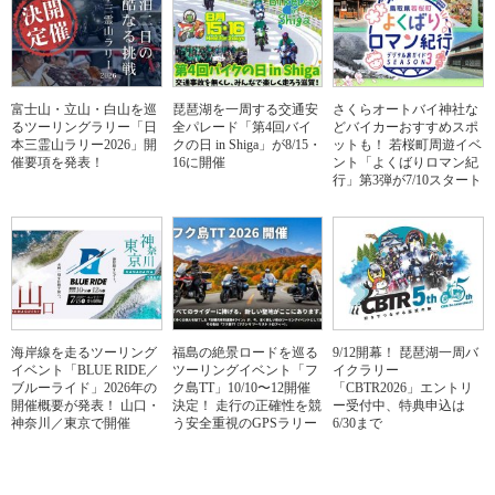
富士山・立山・白山を巡
琵琶湖を一周する交通安
さくらオートバイ神社な
るツーリングラリー「日
全パレード「第4回バイ
どバイカーおすすめスポ
本三霊山ラリー2026」開
クの日 in Shiga」が8/15・
ットも！ 若桜町周遊イベ
催要項を発表！
16に開催
ント「よくばりロマン紀
行」第3弾が7/10スタート
海岸線を走るツーリング
福島の絶景ロードを巡る
9/12開幕！ 琵琶湖一周バ
イベント「BLUE RIDE／
ツーリングイベント「フ
イクラリー
ブルーライド」2026年の
ク島TT」10/10〜12開催
「CBTR2026」エントリ
開催概要が発表！ 山口・
決定！ 走行の正確性を競
ー受付中、特典申込は
神奈川／東京で開催
う安全重視のGPSラリー
6/30まで