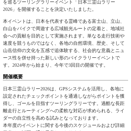
を巡るツーリングラリーイベント「日本三霊山ラリー
2026」を開催することを決定いたしました。
本イベントは、日本を代表する霊峰である富士山、立山、
白山をバイクで周遊する広域観光ルートの定着と、地域社
会への貢献を目的として実施されます。単なる走行技術や
速度を競うものではなく、各地の自然環境、歴史、そして
山岳信仰の文化を五感で追体験する、社会的な意義とニュ
ース性を併せ持った新しい形のバイクラリーイベントで
す。2024年から始まり、今年で3回目の開催です。
開催概要
日本三霊山ラリー2026は、GPSシステムを活用し、各地に
設定されたチェックポイントを通過しながらポイントを獲
得し、ゴールを目指すツーリングラリーです。過酷な長距
離走行とルーティングへの柔軟な対応が求められる、ライ
ダーの自立性を高める試みとなっております。
本年度のイベントに関する今後のスケジュールおよび詳細