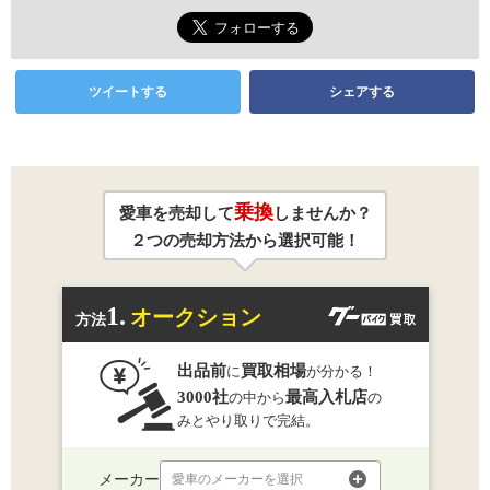
ツイートする
シェアする
乗換
愛車を売却して
しませんか？
２つの売却方法から選択可能！
1.
オークション
方法
出品前
買取相場
に
が分かる！
3000社
最高入札店
の中から
の
みとやり取りで完結。
メーカー
愛車のメーカーを選択