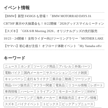
イベント情報
【BMW】新型 F450GS も登場！「BMW MOTORRAD DAYS JA
CB750F 展示や大抽選会も！ 8/22開催「2026グッドスマイルミーティン
【スズキ】「GSX-S/R Meeting 2026」オリジナルグッズの先行販売
10/23・24開催！ 女性ライダー向けツーリングラリー「MOTHER LAKE
【ヤマハ】初心者が主役！ オフロード体験イベント「My Yamaha off-r
キーワード
ニュース
ホンダ
ツーリング用品
アパレル
外装パーツ
電動バイク
国内メーカー
サスペンション
バイク雑貨
キャンペーン
走行＆ライテク
展示会
動画
ツーリング
用品パーツ販売店
マフラー関連
電装品
リコール情報
レポート
車両情報
ハーレー
トライアンフ
モータースポーツ
BMW
キャンプツーリング
海外メーカー
車両販売店
オープン情報
スズキ
バイクイベント
トピックス
ピックアップニュース