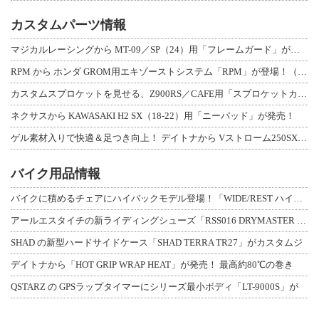
カスタムパーツ情報
マジカルレーシングから MT-09／SP（24）用「フレームガード」が登場！
RPM から ホンダ GROM用エキゾーストシステム「RPM」が登場！（動画あり
カスタムスプロケットを見せる、Z900RS／CAFE用「スプロケットカバーフルキ
ネクサスから KAWASAKI H2 SX（18-22）用「ニーパッド」が発売！
ゲル素材入りで快適＆足つき向上！ デイトナから Vストローム250SX用「快適ロ
バイク用品情報
バイクに積めるチェアにハイバックモデル登場！「WIDE/REST ハイバックチェ
アールエスタイチの新ライディングシューズ「RSS016 DRYMASTER スト
SHAD の新型ハードサイドケース「SHAD TERRA TR27」がカスタムジ
デイトナから「HOT GRIP WRAP HEAT」が発売！ 最高約80℃の巻き
QSTARZ の GPSラップタイマーにシリーズ最小ボディ「LT-9000S」が