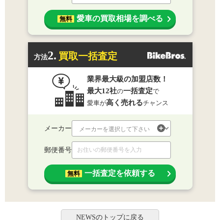
愛車の買取相場を調べる
無料
2.
買取一括査定
方法
業界最大級の加盟店数！
最大12社
一括査定
の
で
高く売れる
愛車が
チャンス
メーカー
郵便番号
一括査定を依頼する
無料
NEWSのトップに戻る