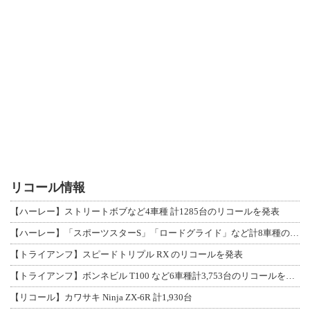
リコール情報
【ハーレー】ストリートボブなど4車種 計1285台のリコールを発表
【ハーレー】「スポーツスターS」「ロードグライド」など計8車種のリコールを発表
【トライアンフ】スピードトリプル RX のリコールを発表
【トライアンフ】ボンネビル T100 など6車種計3,753台のリコールを発表
【リコール】カワサキ Ninja ZX-6R 計1,930台