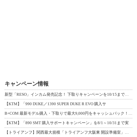
キャンペーン情報
新型「RESO」インカム発売記念！ 下取りキャンペーンを10/15まで延長して開
【KTM】「990 DUKE／1390 SUPER DUKE R EVO 購入サ
B+COM 最新モデル購入・下取りで最大9,000円をキャッシュバック！「B+F
【KTM】「890 SMT 購入サポートキャンペーン」を8/1～10/31まで実
【トライアンフ】関西最大規模「トライアンフ大阪東 開設準備室」がオープン！ 限定