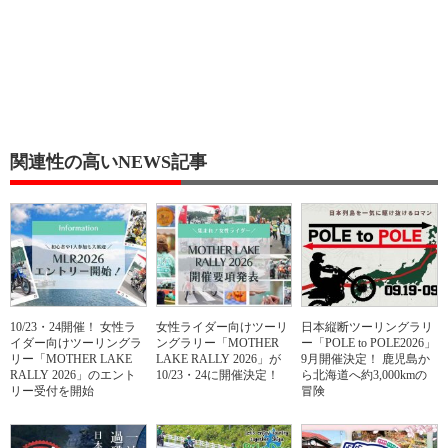
関連性の高いNEWS記事
10/23・24開催！ 女性ラ
女性ライダー向けツーリ
日本縦断ツーリングラリ
イダー向けツーリングラ
ングラリー「MOTHER
ー「POLE to POLE2026」
リー「MOTHER LAKE
LAKE RALLY 2026」が
9月開催決定！ 鹿児島か
RALLY 2026」のエント
10/23・24に開催決定！
ら北海道へ約3,000kmの
リー受付を開始
冒険