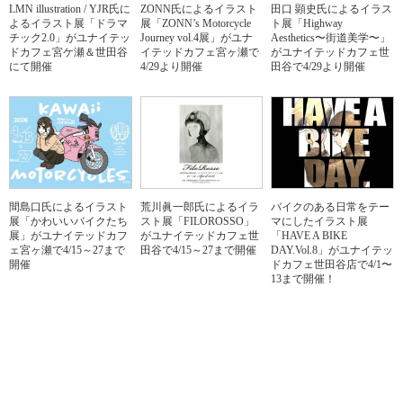
LMN illustration / YJR氏に
ZONN氏によるイラスト
田口 顕史氏によるイラス
よるイラスト展「ドラマ
展「ZONN’s Motorcycle
ト展「Highway
チック2.0」がユナイテッ
Journey vol.4展」がユナ
Aesthetics〜街道美学〜」
ドカフェ宮ケ瀬＆世田谷
イテッドカフェ宮ヶ瀬で
がユナイテッドカフェ世
にて開催
4/29より開催
田谷で4/29より開催
間島口氏によるイラスト
荒川眞一郎氏によるイラ
バイクのある日常をテー
展「かわいいバイクたち
スト展「FILOROSSO」
マにしたイラスト展
展」がユナイテッドカフ
がユナイテッドカフェ世
「HAVE A BIKE
ェ宮ヶ瀬で4/15～27まで
田谷で4/15～27まで開催
DAY.Vol.8」がユナイテッ
開催
ドカフェ世田谷店で4/1〜
13まで開催！