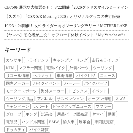
CB750F 展示や大抽選会も！ 8/22開催「2026グッドスマイルミーティン
【スズキ】「GSX-S/R Meeting 2026」オリジナルグッズの先行販売
10/23・24開催！ 女性ライダー向けツーリングラリー「MOTHER LAKE
【ヤマハ】初心者が主役！ オフロード体験イベント「My Yamaha off-r
キーワード
カワサキ
トライアンフ
キャンプツーリング
走行＆ライテク
KTM
マフラー関連
電動バイク
外装パーツ
ツーリング
リコール情報
ヘルメット
車両情報
バイク用品
ニュース
国内メーカー
バイクイベント
ハーレー
バイクパーツ
モータースポーツ
海外メーカー
トピックス
イベント
ツーリング用品
アパレル
サスペンション
オープン情報
スズキ
キャンペーン
レポート
ピックアップニュース
マフラー
グローブ
ホンダ
試乗会
用品パーツ販売店
ヤマハ
動画
電装品
ハンドル関連
BMW
輸入車
展示会
車両販売店
ドゥカティ
バイク雑貨