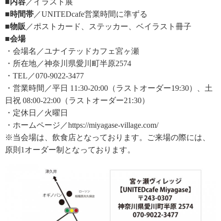
■内容
／イラスト展
■時間帯
／UNITEDcafe営業時間に準ずる
■物販
／ポストカード、ステッカー、ベイラスト冊子
■会場
・会場名／ユナイテッドカフェ宮ヶ瀬
・所在地／神奈川県愛川町半原2574
・TEL／070-9022-3477
・営業時間／平日 11:30-20:00（ラストオーダー19:30）、土
日祝 08:00-22:00（ラストオーダー21:30）
・定休日／火曜日
・ホームページ／https://miyagase-village.com/
※当会場は、飲食店となっております。ご来場の際には、
原則1オーダー制となっております。