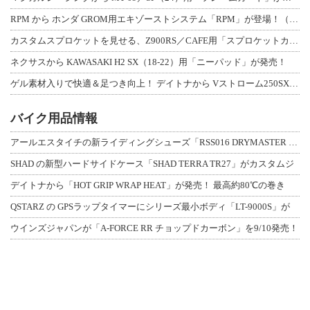
RPM から ホンダ GROM用エキゾーストシステム「RPM」が登場！（動画あり
カスタムスプロケットを見せる、Z900RS／CAFE用「スプロケットカバーフルキ
ネクサスから KAWASAKI H2 SX（18-22）用「ニーパッド」が発売！
ゲル素材入りで快適＆足つき向上！ デイトナから Vストローム250SX用「快適ロ
バイク用品情報
アールエスタイチの新ライディングシューズ「RSS016 DRYMASTER スト
SHAD の新型ハードサイドケース「SHAD TERRA TR27」がカスタムジ
デイトナから「HOT GRIP WRAP HEAT」が発売！ 最高約80℃の巻き
QSTARZ の GPSラップタイマーにシリーズ最小ボディ「LT-9000S」が
ウインズジャパンが「A-FORCE RR チョップドカーボン」を9/10発売！