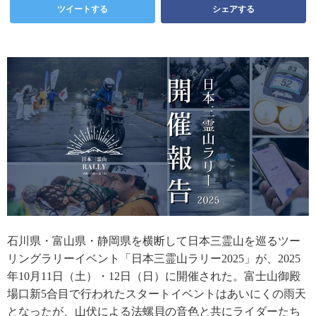
ツイートする
シェアする
石川県・富山県・静岡県を横断して日本三霊山を巡るツー
リングラリーイベント「日本三霊山ラリー2025」が、2025
年10月11日（土）・12日（日）に開催された。富士山御殿
場口新5合目で行われたスタートイベントはあいにくの雨天
となったが、山伏による法螺貝の音色と共にライダーたち