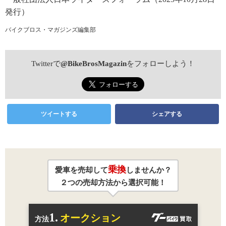
発行）
バイクブロス・マガジンズ編集部
Twitterで
@BikeBrosMagazin
をフォローしよう！
ツイートする
シェアする
乗換
愛車を売却して
しませんか？
２つの売却方法から選択可能！
1.
オークション
方法