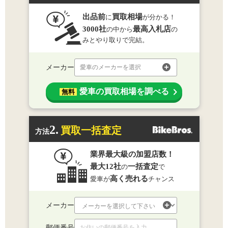
出品前
買取相場
に
が分かる！
3000社
最高入札店
の中から
の
みとやり取りで完結。
メーカー
愛車のメーカーを選択
愛車の買取相場を調べる
無料
2.
買取一括査定
方法
業界最大級の加盟店数！
最大12社
一括査定
の
で
高く売れる
愛車が
チャンス
メーカー
郵便番号