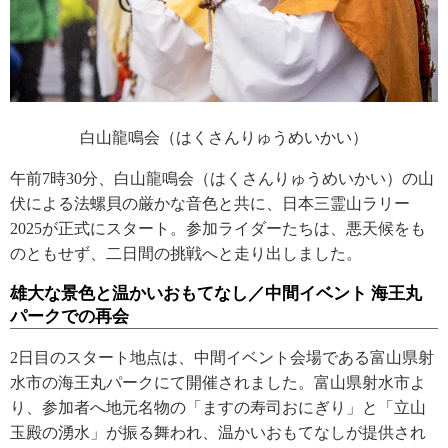
白山龍鳴会（はくさんりゅうめいかい）
午前7時30分、白山龍鳴会（はくさんりゅうめいかい）の山
伏による法螺貝の厳かな音色と共に、日本三霊山ラリー
2025が正式にスタート。参加ライダーたちは、悪天候をも
のともせず、二日間の挑戦へと走り出しました。
雄大な景色と温かいおもてなし／中間イベント 海王丸
パークでの再会
2日目のスタート地点は、中間イベント会場である富山県射
水市の海王丸パークにて開催されました。富山県射水市よ
り、参加者へ地元名物の「ますの寿司おにぎり」と「立山
玉殿の湧水」が振る舞われ、温かいおもてなしが提供され