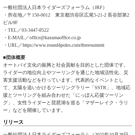
一般社団法人日本ライダーズフォーラム（JRF）
・所在地／〒150-0012 東京都渋谷区広尾5-21-2 長谷部第2
ビル9F
・TEL／03-3447-8522
・E-MAIL／office@kazamaoffice.co.jp
・URL／https://www.round4poles.com/threesummit
■団体概要
オートバイ文化の振興と社会貢献を目的とした団体です。
ライダーの地位向上やツーリングを通じた地域活性化、災
害支援活動などを行っています。代表的なイベントとし
て、太陽を追いかけるツーリングラリー「SSTR」、地域応
援とツーリングを組み合わせた「にっぽん応援ツーリン
グ」、女性ライダーと琵琶湖を巡る「マザーレイク・ラリ
ー」などを開催しています。
リリース
一般社団法人日本ライダーズフォーラム（2025年10月28日