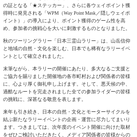
の証となる「★ステッカー」、さらに各ウェイポイント獲
得時に発見される「WPM（Way Point Mask／隠しウェイポ
イント）」の導入により、ポイント獲得のゲーム性を高
め、参加者の挑戦心を大いに刺激するものとなりました。
秋のツーリングラリー「日本三霊山ラリー」は、山岳信仰
と地域の自然・文化を楽しむ、日本でも稀有なラリーイベ
ントとして確立されました。
末筆ながら、本ラリーの開催にあたり、多大なるご支援と
ご協力を賜りました開催地の各市町村および関係者の皆様
に、心より厚く御礼申し上げます。そして、悪天候の中、
過酷なルートを完走されました全ての参加ライダーの皆様
の挑戦に、深甚なる敬意を表します。
来年も引き続き、日本の自然・文化とモーターサイクルを
結ぶ新たなラリーイベントの企画・運営に尽力してまいり
ます。つきましては、次年度のイベント開催に向けた取材
をぜひご検討いただきたく、メディア関係者の皆様からの