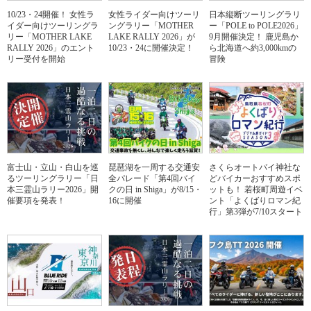
10/23・24開催！ 女性ラ
女性ライダー向けツーリ
日本縦断ツーリングラリ
イダー向けツーリングラ
ングラリー「MOTHER
ー「POLE to POLE2026」
リー「MOTHER LAKE
LAKE RALLY 2026」が
9月開催決定！ 鹿児島か
RALLY 2026」のエント
10/23・24に開催決定！
ら北海道へ約3,000kmの
リー受付を開始
冒険
富士山・立山・白山を巡
琵琶湖を一周する交通安
さくらオートバイ神社な
るツーリングラリー「日
全パレード「第4回バイ
どバイカーおすすめスポ
本三霊山ラリー2026」開
クの日 in Shiga」が8/15・
ットも！ 若桜町周遊イベ
催要項を発表！
16に開催
ント「よくばりロマン紀
行」第3弾が7/10スタート