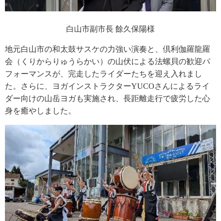
白山市副市長 餘久保陽様
地元白山市の和太鼓サスケの力強い演奏と、倶利伽羅龍羅
会（くりからりゅうらかい）の山伏による法螺貝の歓迎パ
フォーマンスが、完走したライダーたちを迎え入れまし
た。さらに、ヨガインストラクターYUCOさんによるライ
ダー向けの山岳ヨガも実施され、長距離走行で疲労した心
身を癒やしました。