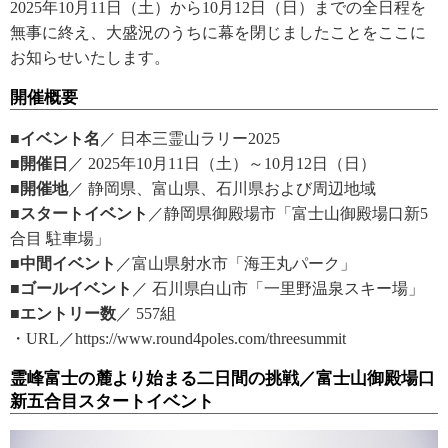
2025年10月11日（土）から10月12日（日）までの全日程を
無事に終え、大盛況のうちに幕を閉じましたことをここに
お知らせいたします。
開催概要
■イベント名
／ 日本三霊山ラリー2025
■開催日
／ 2025年10月11日（土）～10月12日（日）
■開催地
／ 静岡県、富山県、石川県および周辺地域
■スタートイベント
／静岡県御殿場市「富士山御殿場口新5
合目 駐車場」
■中間イベント
／富山県射水市「海王丸パーク」
■ゴールイベント
／ 石川県白山市「一里野温泉スキー場」
■エントリー数
／ 557組
・URL／https://www.round4poles.com/threesummit
霊峰富士の麓より始まる二日間の挑戦／富士山御殿場口
新五合目スタートイベント