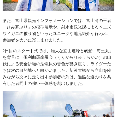
また、富山県観光インフォメーションでは、富山湾の王者
「ひみ寒ぶり」の模型展示や、射水市観光課によるベニズ
ワイガニの被り物といったユニークな地元紹介が行われ、
参加者を大いに楽しませました。
2日目のスタート式では、雄大な立山連峰と帆船「海王丸」
を背景に、倶利伽羅龍羅会（くりからりゅうらかい）の山
伏による安全祈願の法螺貝の音色が響き渡り、ライダーた
ちは次の目的地へと向かいました。新湊大橋から立山を臨
みながら次々に走り出す参加者の列は、過酷な道のりを共
有した者同士の強い一体感を創出しました。