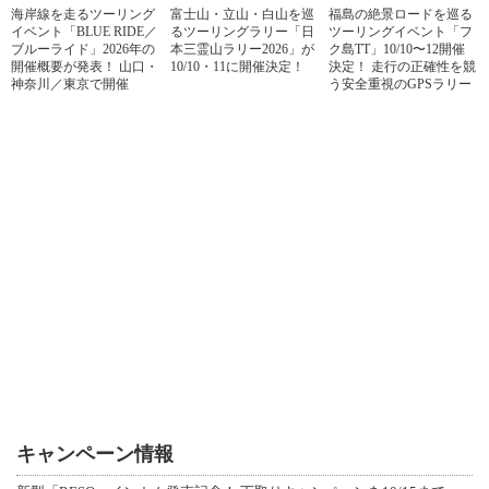
海岸線を走るツーリング
富士山・立山・白山を巡
福島の絶景ロードを巡る
イベント「BLUE RIDE／
るツーリングラリー「日
ツーリングイベント「フ
ブルーライド」2026年の
本三霊山ラリー2026」が
ク島TT」10/10〜12開催
開催概要が発表！ 山口・
10/10・11に開催決定！
決定！ 走行の正確性を競
神奈川／東京で開催
う安全重視のGPSラリー
キャンペーン情報