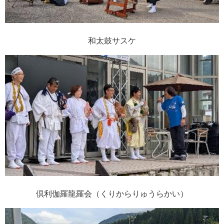
和太鼓サスケ
倶利伽羅龍羅会（くりからりゅうらかい）