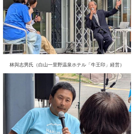
林與志男氏（白山一里野温泉ホテル「牛王印」経営）