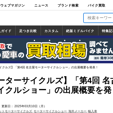
ウェブマガジン
ニュース
ブランド検索
バイク買取
バイクブロス・
原付＆ミニバイ
スポーツ＆ネイ
アメリカン＆ツ
ビッグスクータ
オフロード
バージンハーレ
バージンBMW
バージンドゥカ
バージントライ
ニュース
車両情報
イベント
キャンペ
トピック
バイク用
バイクパ
書籍・
サポート
お知らせ
ブランドを検
ブランドボイ
バイク買取
マガジンズ
ク
キッド
アラー
ー
ー
ティ
アンフ
TOP
ーン
ス
品
ーツ
DVD
索
ス
入ガイド
足つき比較
カスタム
絶版ミドルバイク
特集記
入ガイド
ンダ
マハ
ズキ
ワサキ
カスタム
ホンダ
ヤマハ
スズキ
カワサキ
道の駅調査隊
ツーリング情報局
日本の道50選
国道めぐり
林道ツーリング
絶版ミドルバイク
ホンダ
ヤマハ
スズキ
カワサキ
覧
一覧
一覧
イクルズ】「第4回 名古屋モーターサイクルショー」の出展概要を発表！
ーターサイクルズ】「第4回 名
イクルショー」の出展概要を発
 更新日： 2025年03月10日（月）
ットモーターサイクルズ
,
モーターサイクルショー
,
海外メーカー
,
輸入車