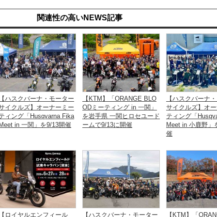
関連性の高いNEWS記事
【ハスクバーナ・モーター
【KTM】「ORANGE BLO
【ハスクバーナ・
サイクルズ】オーナーミー
ODミーティング in 一関」
サイクルズ】オー
ティング「Husqvarna Fika
を岩手県 一関ヒロセユード
ティング「Husqvar
Meet in 一関」を9/13開催
ームで9/13に開催
Meet in 小鹿野」
催
【ロイヤルエンフィール
【ハスクバーナ・モーター
【KTM】「ORAN