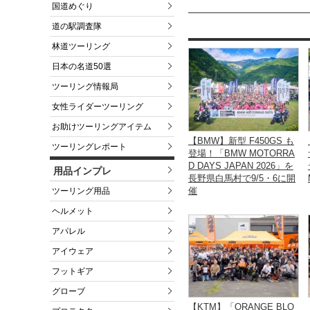
国道めぐり
道の駅調査隊
林道ツーリング
日本の名道50選
ツーリング情報局
女性ライダーツーリング
お助けツーリングアイテム
【BMW】新型 F450GS も
ツーリングレポート
登場！「BMW MOTORRA
D DAYS JAPAN 2026」を
用品インプレ
長野県白馬村で9/5・6に開
催
ツーリング用品
ヘルメット
アパレル
アイウェア
フットギア
グローブ
【KTM】「ORANGE BLO