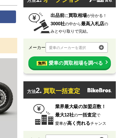
方法
出品前
買取相場
に
が分かる！
3000社
最高入札店
の中から
の
みとやり取りで完結。
メーカー
愛車のメーカーを選択
愛車の買取相場を調べる
無料
2.
買取一括査定
方法
業界最大級の加盟店数！
最大12社
一括査定
の
で
高く売れる
愛車が
チャンス