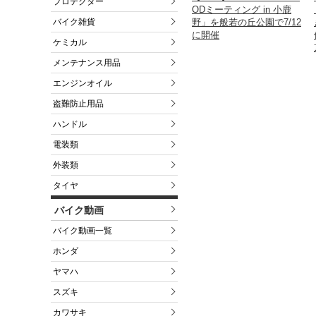
プロテクター
ODミーティング in 小鹿
バイク雑貨
野」を般若の丘公園で7/12
に開催
ケミカル
メンテナンス用品
エンジンオイル
盗難防止用品
ハンドル
電装類
外装類
タイヤ
バイク動画
バイク動画一覧
ホンダ
ヤマハ
スズキ
カワサキ