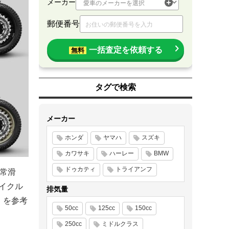
メーカー
郵便番号
一括査定を依頼する
無料
タグで検索
メーカー
ホンダ
ヤマハ
スズキ
カワサキ
ハーレー
BMW
ドゥカティ
トライアンフ
県常滑
イクル
排気量
d」を参考
50cc
125cc
150cc
250cc
ミドルクラス