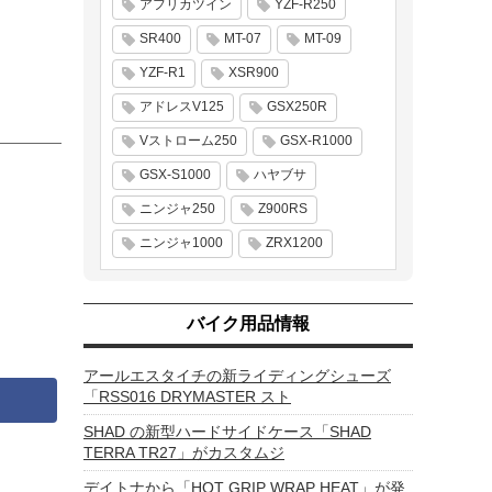
アフリカツイン
YZF-R250
SR400
MT-07
MT-09
YZF-R1
XSR900
アドレスV125
GSX250R
Vストローム250
GSX-R1000
GSX-S1000
ハヤブサ
ニンジャ250
Z900RS
ニンジャ1000
ZRX1200
バイク用品情報
アールエスタイチの新ライディングシューズ
「RSS016 DRYMASTER スト
SHAD の新型ハードサイドケース「SHAD
TERRA TR27」がカスタムジ
デイトナから「HOT GRIP WRAP HEAT」が発