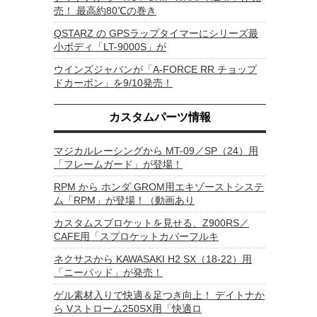
売！ 最高約80℃の巻き
QSTARZ の GPSラップタイマーにシリーズ最
小ボディ「LT-9000S」が
ウインズジャパンが「A-FORCE RR チョップ
ドカーボン」を9/10発売！
カスタムパーツ情報
マジカルレーシングから MT-09／SP（24）用
「フレームガード」が登場！
RPM から ホンダ GROM用エキゾーストシステ
ム「RPM」が登場！（動画あり
カスタムスプロケットを見せる、Z900RS／
CAFE用「スプロケットカバーフルキ
ネクサスから KAWASAKI H2 SX（18-22）用
「ニーパッド」が発売！
ゲル素材入りで快適＆足つき向上！ デイトナか
ら Vストローム250SX用「快適ロ