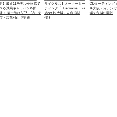
ド】最新11モデルを体感で
サイクルズ】オーナーミー
ODミーティング i
きる試乗キャラバンを開
ティング「Husqvarna Fika
を大阪・赤レンガ
催！ 第一弾は6/27・28に東
Meet in 大阪」を6/13開
場で6/14に開催
京・武蔵村山で実施
催！