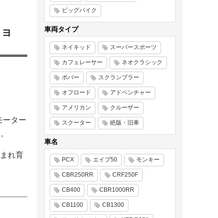
ビッグバイク
ショ
車両タイプ
ネイキッド
スーパースポーツ
カフェレーサー
ネオクラシック
ボバー
スクランブラー
オフロード
アドベンチャー
アメリカン
クルーザー
モーター
スクーター
絶版・旧車
す。
車名
まれ育
PCX
エイプ50
モンキー
CBR250RR
CRF250F
CB400
CBR1000RR
CB1100
CB1300