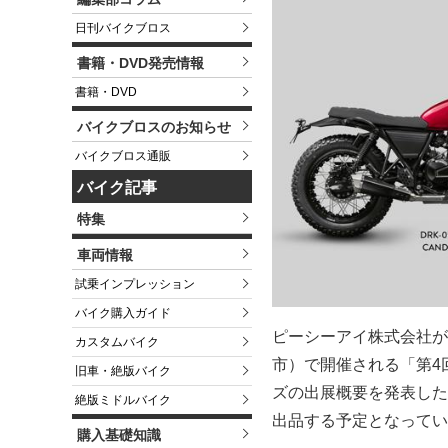
日刊バイクブロス
書籍・DVD発売情報
書籍・DVD
バイクブロスのお知らせ
バイクブロス通販
バイク記事
特集
車両情報
試乗インプレッション
バイク購入ガイド
ピーシーアイ株式会社が、2
カスタムバイク
市）で開催される「第4
旧車・絶版バイク
ズの出展概要を発表し
絶版ミドルバイク
出品する予定となってい
購入基礎知識