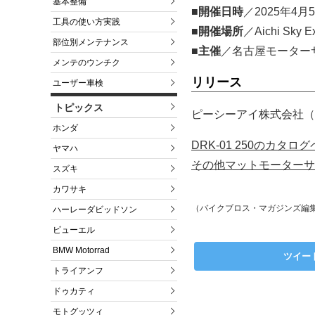
基本整備
■開催日時
／2025年4月
工具の使い方実践
■開催場所
／Aichi S
部位別メンテナンス
■主催
／名古屋モーター
メンテのウンチク
リリース
ユーザー車検
トピックス
ピーシーアイ株式会社（2
ホンダ
DRK-01 250のカタ
ヤマハ
その他マットモーターサ
スズキ
カワサキ
（バイクブロス・マガジンズ編
ハーレーダビッドソン
ビューエル
BMW Motorrad
ツイー
トライアンフ
ドゥカティ
モトグッツィ