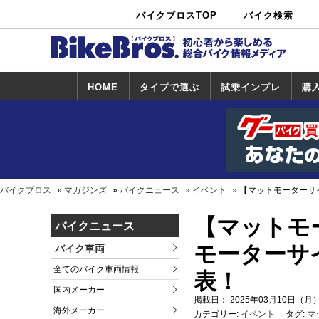
バイクブロスTOP
バイク検索
中古バイ
カタログ検
ショップ検
ク・新車検
索
索
索
HOME
タイプで選ぶ
試乗インプレ
購
スポーツ＆ネ
原付＆ミニバ
アメリカン＆
ビッグスクー
オフロード
試乗インプレ
ホンダ
ヤマハ
スズキ
カワサキ
ハーレー
BMW
トライアンフ
ドゥカティ
購
ホ
ヤ
ス
カ
イキッド
イク
クルーザー
ター
一覧
一
バイクブロス
マガジンズ
バイクニュース
イベント
【マットモーターサ
【マットモ
バイクニュース
モーターサ
バイク車両
全てのバイク車両情報
表！
国内メーカー
掲載日： 2025年03月10日（月）
海外メーカー
カテゴリー:
イベント
タグ:
マ