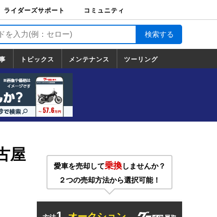
ライダーズサポート
コミュニティ
ライダーズサポート
バイク輸送
バイクガレージライ
バイク車両保険
ロードサービス
バイク試乗
コミュニティ
日記
ツーリング
カスタム
TOP
フ
TOP
事
トピックス
メンテナンス
ツーリング
トピックス
ホンダ
ヤマハ
スズキ
カワサキ
ハーレーダ
BMW
ドゥカティ
トライアン
メンテナンス
基本整備
部位別メンテ
工具の使い方
ツール100選
メンテのうん
一覧
ビッドソン
フ
一覧
ちく
古屋
乗換
愛車を売却して
しませんか？
２つの売却方法から選択可能！
1.
オークション