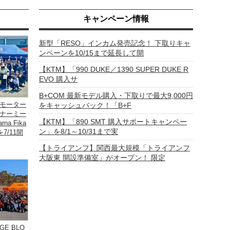
キャンペーン情報
新型「RESO」インカム発売記念！ 下取りキャ
ンペーンを10/15まで延長して開
【KTM】「990 DUKE／1390 SUPER DUKE R
EVO 購入サ
B+COM 最新モデル購入・下取りで最大9,000円
モーター
をキャッシュバック！「B+F
ナーミー
【KTM】「890 SMT 購入サポートキャンペー
na Fika
ン」を8/1～10/31まで実
を7/11開
【トライアンフ】関西最大規模「トライアンフ
大阪東 開設準備室」がオープン！ 限定
GE BLO