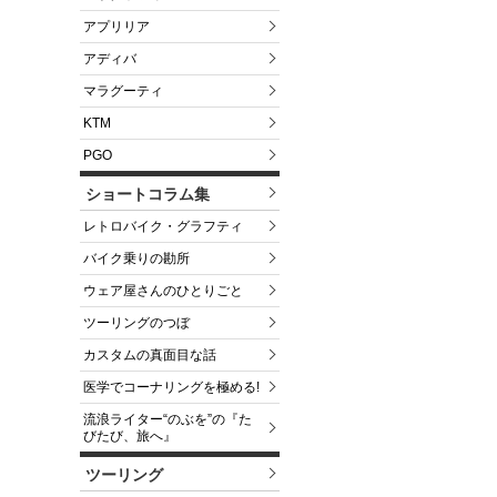
アプリリア
アディバ
マラグーティ
KTM
PGO
ショートコラム集
レトロバイク・グラフティ
バイク乗りの勘所
ウェア屋さんのひとりごと
ツーリングのつぼ
カスタムの真面目な話
医学でコーナリングを極める!
流浪ライター“のぶを”の『た
びたび、旅へ』
ツーリング