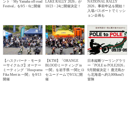
ント「My Yamaha off-road
LAKE RALLY 2026」が
NATIONAL RALLY
Festival」を9/5・6に開催
10/23・24に開催決定！
2026」事前申込を開始！
入場パスポートでミッシ
ョン企画も
【ハスクバーナ・モータ
【KTM】「ORANGE
日本縦断ツーリングラリ
ーサイクルズ】オーナー
BLOODミーティング in
ー「POLE to POLE2026」
ミーティング「Husqvarna
一関」を岩手県 一関ヒロ
9月開催決定！ 鹿児島か
Fika Meet in 一関」を9/13
セユードームで9/13に開
ら北海道へ約3,000kmの
開催
催
冒険