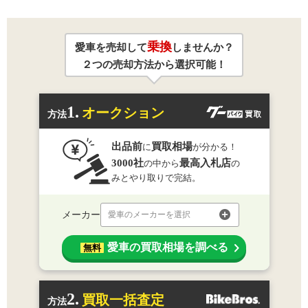
乗換
愛車を売却して
しませんか？
２つの売却方法から選択可能！
1.
オークション
方法
出品前
買取相場
に
が分かる！
3000社
最高入札店
の中から
の
みとやり取りで完結。
メーカー
愛車のメーカーを選択
愛車の買取相場を調べる
無料
2.
買取一括査定
方法