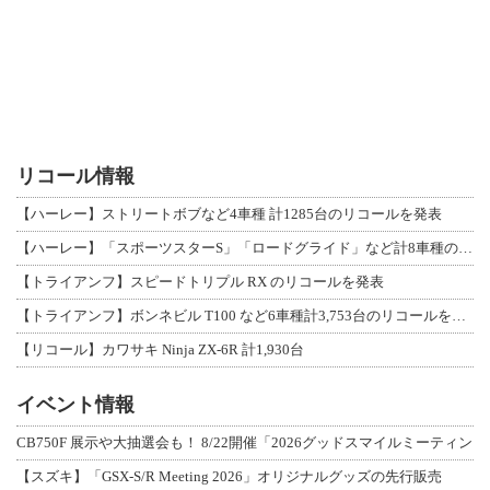
リコール情報
【ハーレー】ストリートボブなど4車種 計1285台のリコールを発表
【ハーレー】「スポーツスターS」「ロードグライド」など計8車種のリコールを発表
【トライアンフ】スピードトリプル RX のリコールを発表
【トライアンフ】ボンネビル T100 など6車種計3,753台のリコールを発表
【リコール】カワサキ Ninja ZX-6R 計1,930台
イベント情報
CB750F 展示や大抽選会も！ 8/22開催「2026グッドスマイルミーティン
【スズキ】「GSX-S/R Meeting 2026」オリジナルグッズの先行販売