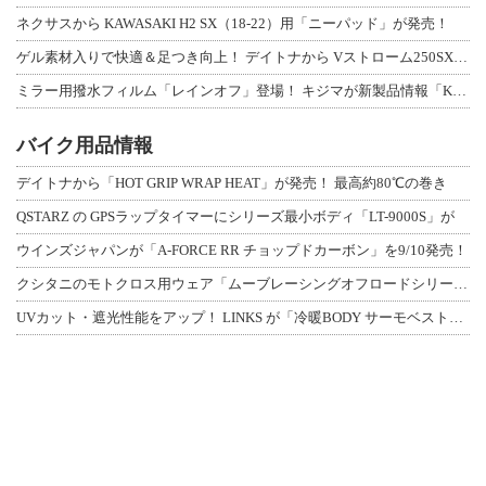
ネクサスから KAWASAKI H2 SX（18-22）用「ニーパッド」が発売！
ゲル素材入りで快適＆足つき向上！ デイトナから Vストローム250SX用「快適ロ
ミラー用撥水フィルム「レインオフ」登場！ キジマが新製品情報「KIJIMA NE
バイク用品情報
デイトナから「HOT GRIP WRAP HEAT」が発売！ 最高約80℃の巻き
QSTARZ の GPSラップタイマーにシリーズ最小ボディ「LT-9000S」が
ウインズジャパンが「A-FORCE RR チョップドカーボン」を9/10発売！
クシタニのモトクロス用ウェア「ムーブレーシングオフロードシリーズ」3アイテムが登
UVカット・遮光性能をアップ！ LINKS が「冷暖BODY サーモベスト」改良