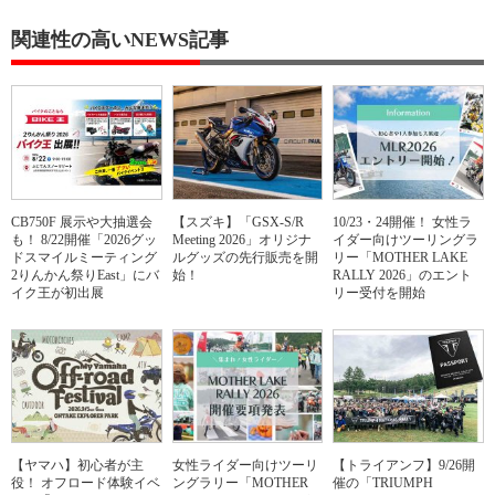
関連性の高いNEWS記事
CB750F 展示や大抽選会
【スズキ】「GSX-S/R
10/23・24開催！ 女性ラ
も！ 8/22開催「2026グッ
Meeting 2026」オリジナ
イダー向けツーリングラ
ドスマイルミーティング
ルグッズの先行販売を開
リー「MOTHER LAKE
2りんかん祭りEast」にバ
始！
RALLY 2026」のエント
イク王が初出展
リー受付を開始
【ヤマハ】初心者が主
女性ライダー向けツーリ
【トライアンフ】9/26開
役！ オフロード体験イベ
ングラリー「MOTHER
催の「TRIUMPH