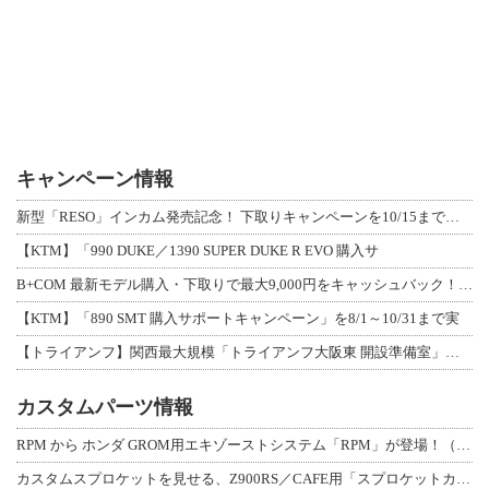
キャンペーン情報
新型「RESO」インカム発売記念！ 下取りキャンペーンを10/15まで延長して開
【KTM】「990 DUKE／1390 SUPER DUKE R EVO 購入サ
B+COM 最新モデル購入・下取りで最大9,000円をキャッシュバック！「B+F
【KTM】「890 SMT 購入サポートキャンペーン」を8/1～10/31まで実
【トライアンフ】関西最大規模「トライアンフ大阪東 開設準備室」がオープン！ 限定
カスタムパーツ情報
RPM から ホンダ GROM用エキゾーストシステム「RPM」が登場！（動画あり
カスタムスプロケットを見せる、Z900RS／CAFE用「スプロケットカバーフルキ