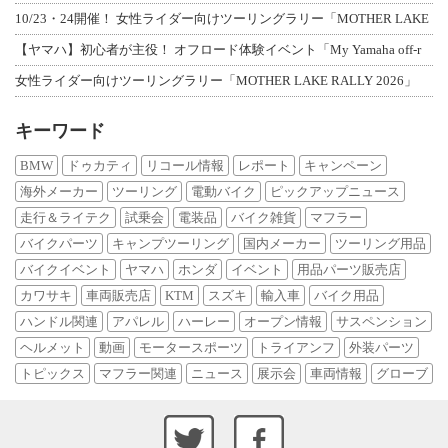
10/23・24開催！ 女性ライダー向けツーリングラリー「MOTHER LAKE
【ヤマハ】初心者が主役！ オフロード体験イベント「My Yamaha off-r
女性ライダー向けツーリングラリー「MOTHER LAKE RALLY 2026」
キーワード
BMW
ドゥカティ
リコール情報
レポート
キャンペーン
海外メーカー
ツーリング
電動バイク
ピックアップニュース
走行＆ライテク
試乗会
電装品
バイク雑貨
マフラー
バイクパーツ
キャンプツーリング
国内メーカー
ツーリング用品
バイクイベント
ヤマハ
ホンダ
イベント
用品パーツ販売店
カワサキ
車両販売店
KTM
スズキ
輸入車
バイク用品
ハンドル関連
アパレル
ハーレー
オープン情報
サスペンション
ヘルメット
動画
モータースポーツ
トライアンフ
外装パーツ
トピックス
マフラー関連
ニュース
展示会
車両情報
グローブ