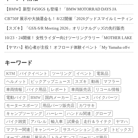
【BMW】新型 F450GS も登場！「BMW MOTORRAD DAYS JA
CB750F 展示や大抽選会も！ 8/22開催「2026グッドスマイルミーティン
【スズキ】「GSX-S/R Meeting 2026」オリジナルグッズの先行販売
10/23・24開催！ 女性ライダー向けツーリングラリー「MOTHER LAKE
【ヤマハ】初心者が主役！ オフロード体験イベント「My Yamaha off-r
キーワード
KTM
バイクイベント
ツーリング
イベント
電装品
ヘルメット
ピックアップニュース
スズキ
動画
マフラー
車両情報
バイク用品
レポート
車両販売店
リコール情報
電動バイク
BMW
国内メーカー
ニュース
バイクパーツ
モータースポーツ
用品パーツ販売店
カワサキ
キャンプツーリング
ハーレー
ハンドル関連
グローブ
バイク雑貨
アパレル
輸入車
試乗会
走行＆ライテク
ヤマハ
マフラー関連
キャンペーン
サスペンション
ホンダ
トピックス
オープン情報
展示会
トライアンフ
ツーリング用品