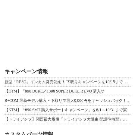
キャンペーン情報
新型「RESO」インカム発売記念！ 下取りキャンペーンを10/15まで延長して開
【KTM】「990 DUKE／1390 SUPER DUKE R EVO 購入サ
B+COM 最新モデル購入・下取りで最大9,000円をキャッシュバック！「B+F
【KTM】「890 SMT 購入サポートキャンペーン」を8/1～10/31まで実
【トライアンフ】関西最大規模「トライアンフ大阪東 開設準備室」がオープン！ 限定
カスタムパーツ情報