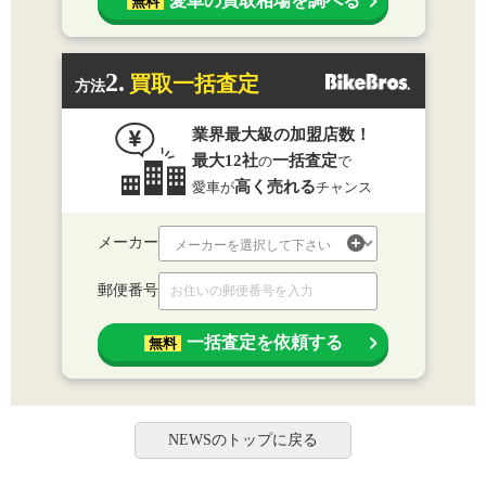
愛車の買取相場を調べる
無料
2.
買取一括査定
方法
業界最大級の加盟店数！
最大12社
一括査定
の
で
高く売れる
愛車が
チャンス
メーカー
郵便番号
一括査定を依頼する
無料
NEWSのトップに戻る