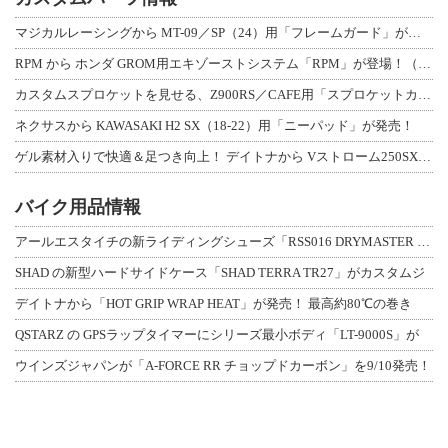
マジカルレーシングから MT-09／SP（24）用「フレームガード」が登場！
RPM から ホンダ GROM用エキゾーストシステム「RPM」が登場！（動画あり
カスタムスプロケットを見せる、Z900RS／CAFE用「スプロケットカバーフルキ
ネクサスから KAWASAKI H2 SX（18-22）用「ニーパッド」が発売！
ゲル素材入りで快適＆足つき向上！ デイトナから Vストローム250SX用「快適ロ
バイク用品情報
アールエスタイチの新ライディングシューズ「RSS016 DRYMASTER スト
SHAD の新型ハードサイドケース「SHAD TERRA TR27」がカスタムジ
デイトナから「HOT GRIP WRAP HEAT」が発売！ 最高約80℃の巻き
QSTARZ の GPSラップタイマーにシリーズ最小ボディ「LT-9000S」が
ウインズジャパンが「A-FORCE RR チョップドカーボン」を9/10発売！