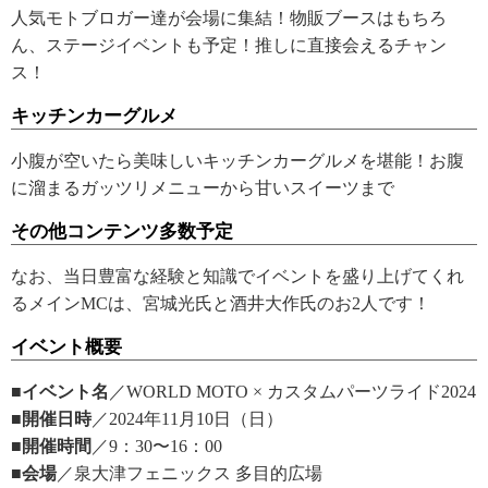
人気モトブロガー達が会場に集結！物販ブースはもちろ
ん、ステージイベントも予定！推しに直接会えるチャン
ス！
キッチンカーグルメ
小腹が空いたら美味しいキッチンカーグルメを堪能！お腹
に溜まるガッツリメニューから甘いスイーツまで
その他コンテンツ多数予定
なお、当日豊富な経験と知識でイベントを盛り上げてくれ
るメインMCは、宮城光氏と酒井大作氏のお2人です！
イベント概要
■イベント名
／WORLD MOTO × カスタムパーツライド2024
■開催日時
／2024年11月10日（日）
■開催時間
／9：30〜16：00
■会場
／泉大津フェニックス 多目的広場