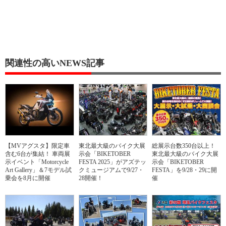
関連性の高いNEWS記事
【MVアグスタ】限定車
東北最大級のバイク大展
総展示台数350台以上！
含む6台が集結！ 車両展
示会「BIKETOBER
東北最大級のバイク大展
示イベント「Motorcycle
FESTA 2025」がアズテッ
示会「BIKETOBER
Art Gallery」＆7モデル試
クミュージアムで9/27・
FESTA」を9/28・29に開
乗会を8月に開催
28開催！
催