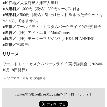
■所在地
／大阪府泉大津市夕凪町
■入場料
／1,000円（税込）300円クーポン付き
■試乗料
／500円（税込）5回分1セット ※余ったチケットは
払い戻しできません。
■主催
／ワールドモト・カスタムパーツライド 実行委員会
■運営
／（株）アド・エヌ／MotoConnect
■協力
／（株）モーターマガジン社／H&L PLANNING
■監修
／宮城 光
リリース
ワールドモト・カスタムパーツライド 実行委員会（2024年
10月18日発行）
バイクブロス・マガジンズ編集部
Twitterで
@BikeBrosMagazin
をフォローしよう！