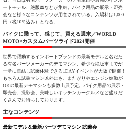
る。当日は有名パーツメーカーのデモ車両や最新のインポ
ートモデル、絶版車などが集結。バイク用品の展示・即売
会など様々なコンテンツが用意されている。入場料は1,000
円（税10％込み）となる。
バイクに乗って、感じて、買える週末／WORLD
MOTO×カスタムパーツライド2024開催
世界で躍動するインポートブランドの最新モデルと名だた
る有名パーツメーカーのデモマシン、希少な絶版車までが
一堂に集結し試乗体験できる1DAYイベントが大阪で開催！
もちろん試乗マシン以外にも、またがりやエンジン始動が
OKの最新デモマシンも多数出展予定。バイク用品の展示・
即売会、撮影会、美味しいキッチンカーグルメなど盛りだ
くさんでお待ちしております。
主なコンテンツ
最新モデル＆最新パーツデモマシン 試乗会