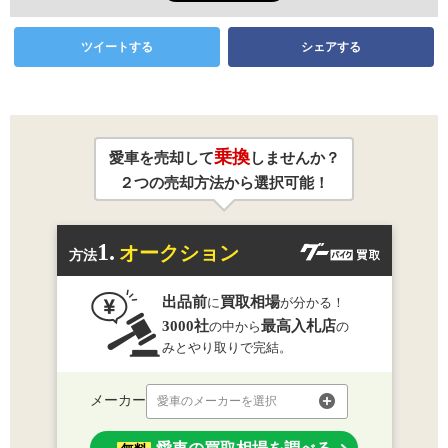
ツイートする
シェアする
乗換
愛車を売却して
しませんか？
２つの売却方法から選択可能！
1.
オークション
方法
出品前
買取相場
に
が分かる！
3000社
最高入札店
の中から
の
みとやり取りで完結。
メーカー
愛車のメーカーを選択