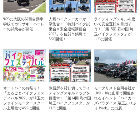
9/23に大阪の関目自動車
人気バイクメーカーが一
ライディングスキルを磨
学校でカワサキ・ハーレ
挙集合！「特別バイク試
いて安全運転を目指そ
ーの試乗会が開催！
乗会＆安全運転講習会
う！「第15回 彩の国 埼
2023」を佐賀市鍋島で
玉バイクフェスタ」が
5/20開催！
11/3に開催
オートバイのお祭り！
教習所を貸し切ってライ
モータリスト合同会社が
「まるごとバイクフェス
ディングスキルアップを
10/9・10に山形で開催さ
ティバル2022」が埼玉の
目指す！「第14回 彩の国
れるイベント「バイカー
ファインモータースクー
埼玉バイクフェスタ」が
ズパラダイス 蔵王ふりふ
ル上尾校で4/29に開催
11/3に開催
り Week」に出展