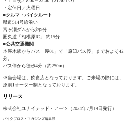
・土日祝／8:00～22:00（21:30 LO）
・定休日／火曜日
■クルマ・バイクルート
県道514号線沿い
宮ヶ瀬ダムから約5分
圏央道「相模原IC」 約15分
■公共交通機関
本厚木駅からバス「厚01」で「原臼バス停」までおよそ42
分。
バス停から徒歩4分（約250m）
※当会場は、飲食店となっております。ご来場の際には、
原則1オーダー制となっております。
リリース
株式会社ユナイテッド・アーツ（2024年7月19日発行）
バイクブロス・マガジンズ編集部