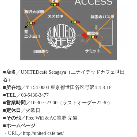
■店名
／UNITEDcafe Setagaya（ユナイテッドカフェ世田
谷）
■所在地
／〒154-0003 東京都世田谷区野沢4-4-8-1F
■TEL
／03-5430-3477
■営業時間
／10:30～23:00（ラストオーダー22:30）
■定休日
／火曜日
■その他
／Free Wifi & AC電源 完備
■ホームページ
・URL／http://united-cafe.net/