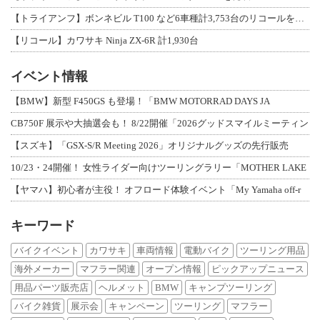
【トライアンフ】ボンネビル T100 など6車種計3,753台のリコールを発表
【リコール】カワサキ Ninja ZX-6R 計1,930台
イベント情報
【BMW】新型 F450GS も登場！「BMW MOTORRAD DAYS JA
CB750F 展示や大抽選会も！ 8/22開催「2026グッドスマイルミーティン
【スズキ】「GSX-S/R Meeting 2026」オリジナルグッズの先行販売
10/23・24開催！ 女性ライダー向けツーリングラリー「MOTHER LAKE
【ヤマハ】初心者が主役！ オフロード体験イベント「My Yamaha off-r
キーワード
バイクイベント
カワサキ
車両情報
電動バイク
ツーリング用品
海外メーカー
マフラー関連
オープン情報
ピックアップニュース
用品パーツ販売店
ヘルメット
BMW
キャンプツーリング
バイク雑貨
展示会
キャンペーン
ツーリング
マフラー