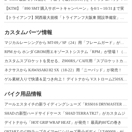
【KTM】「890 SMT 購入サポートキャンペーン」を8/1～10/31まで実
【トライアンフ】関西最大規模「トライアンフ大阪東 開設準備室」がオープン！ 限定
カスタムパーツ情報
マジカルレーシングから MT-09／SP（24）用「フレームガード」が登場！
RPM から ホンダ GROM用エキゾーストシステム「RPM」が登場！（動画あり
カスタムスプロケットを見せる、Z900RS／CAFE用「スプロケットカバーフルキ
ネクサスから KAWASAKI H2 SX（18-22）用「ニーパッド」が発売！
ゲル素材入りで快適＆足つき向上！ デイトナから Vストローム250SX用「快適ロ
バイク用品情報
アールエスタイチの新ライディングシューズ「RSS016 DRYMASTER スト
SHAD の新型ハードサイドケース「SHAD TERRA TR27」がカスタムジ
デイトナから「HOT GRIP WRAP HEAT」が発売！ 最高約80℃の巻き
QSTARZ の GPSラップタイマーにシリーズ最小ボディ「LT-9000S」が