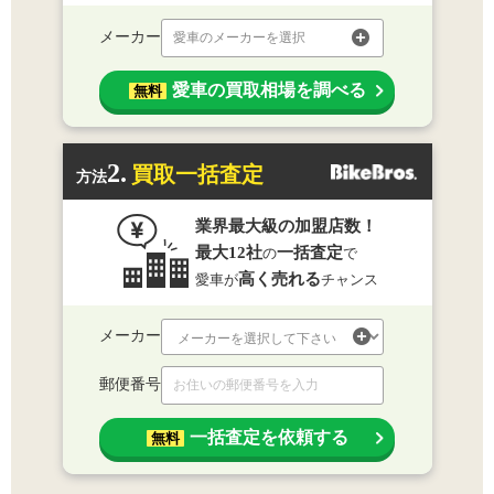
メーカー
愛車のメーカーを選択
愛車の買取相場を調べる
無料
2.
買取一括査定
方法
業界最大級の加盟店数！
最大12社
一括査定
の
で
高く売れる
愛車が
チャンス
メーカー
郵便番号
一括査定を依頼する
無料