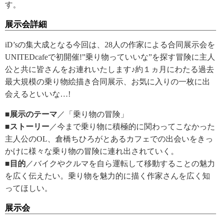
す。
展示会詳細
iD’sの集大成となる今回は、28人の作家による合同展示会を
UNITEDcafeで初開催!”乗り物っていいな”を探す冒険に主人
公と共に皆さんをお連れいたします♪約１ヵ月にわたる過去
最大規模の乗り物絵描き合同展示、お気に入りの一枚に出
会えるといいな…!
■展示のテーマ
／「乗り物の冒険」
■ストーリー
／今まで乗り物に積極的に関わってこなかった
主人公のOL、倉橋ちひろがとあるカフェでの出会いをきっ
かけに様々な乗り物の冒険に連れ出されていく。
■目的
／バイクやクルマを自ら運転して移動することの魅力
を広く伝えたい。乗り物を魅力的に描く作家さんを広く知
ってほしい。
展示会