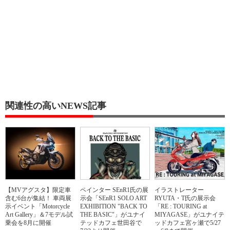
関連性の高いNEWS記事
【MVアグスタ】限定車
ペインター SEnR1氏の展
イラストレーター
含む6台が集結！ 車両展
示会「SEnR1 SOLO ART
RYUTA・T氏の展示会
示イベント「Motorcycle
EXHIBITION "BACK TO
「RE : TOURING at
Art Gallery」＆7モデル試
THE BASIC"」がユナイ
MIYAGASE」がユナイテ
乗会を8月に開催
テッドカフェ世田谷で
ッドカフェ宮ヶ瀬で5/27