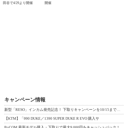
田谷で4/29より開催
開催
キャンペーン情報
新型「RESO」インカム発売記念！ 下取りキャンペーンを10/15まで延長して開
【KTM】「990 DUKE／1390 SUPER DUKE R EVO 購入サ
B+COM 最新モデル購入・下取りで最大9,000円をキャッシュバック！「B+F