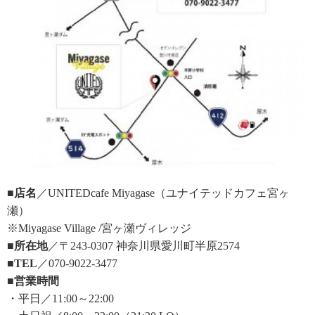
■店名
／UNITEDcafe Miyagase（ユナイテッドカフェ宮ヶ
瀬）
※Miyagase Village /宮ヶ瀬ヴィレッジ
■所在地
／〒243-0307 神奈川県愛川町半原2574
■TEL
／070-9022-3477
■営業時間
・平日／11:00～22:00