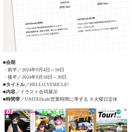
■会期
・前半／2024年9月4日～16日
・後半／2024年9月18日～30日
■タイトル
／HELLO,VEHICLE!
■内容
／イラスト合同展示
■時間帯
／UNITEDcafe営業時間に準ずる ※火曜日定休