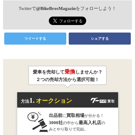
Twitterで
@BikeBrosMagazin
をフォローしよう！
ツイートする
シェアする
乗換
愛車を売却して
しませんか？
２つの売却方法から選択可能！
1.
オークション
方法
出品前
買取相場
に
が分かる！
3000社
最高入札店
の中から
の
みとやり取りで完結。