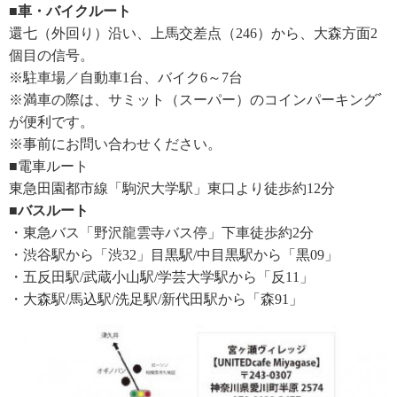
■車・バイクルート
還七（外回り）沿い、上馬交差点（246）から、大森方面2
個目の信号。
※駐車場／自動車1台、バイク6～7台
※満車の際は、サミット（スーパー）のコインパーキングﾞ
が便利です。
※事前にお問い合わせください。
■電車ルート
東急田園都市線「駒沢大学駅」東口より徒歩約12分
■バスルート
・東急バス「野沢龍雲寺バス停」下車徒歩約2分
・渋谷駅から「渋32」目黒駅/中目黒駅から「黒09」
・五反田駅/武蔵小山駅/学芸大学駅から「反11」
・大森駅/馬込駅/洗足駅/新代田駅から「森91」