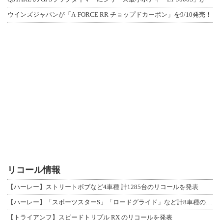
ウインズジャパンが「A-FORCE RR チョップドカーボン」を9/10発売！
リコール情報
【ハーレー】ストリートボブなど4車種 計1285台のリコールを発表
【ハーレー】「スポーツスターS」「ロードグライド」など計8車種のリコールを発表
【トライアンフ】スピードトリプル RX のリコールを発表