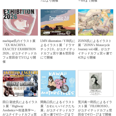
7/22より開催
～6/8まで開催
machipar氏のイラスト展
LMN illustration / YJR氏に
ZONN氏によるイラスト
「EX MACHIYA
よるイラスト展「ドラマ
展「ZONN’s Motorcycle
EXACTLY EXHIBITION
チック2.0」がユナイテッ
Journey vol.4展」がユナ
2026」がユナイテッドカ
ドカフェ宮ケ瀬＆世田谷
イテッドカフェ宮ヶ瀬で
フェ世田谷で5/13より開
にて開催
4/29より開催
催
田口 顕史氏によるイラス
間島口氏によるイラスト
荒川眞一郎氏によるイラ
ト展「Highway
展「かわいいバイクたち
スト展「FILOROSSO」
Aesthetics〜街道美学〜」
展」がユナイテッドカフ
がユナイテッドカフェ世
がユナイテッドカフェ世
ェ宮ヶ瀬で4/15～27まで
田谷で4/15～27まで開催