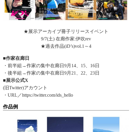
★展示アーカイブ冊子リリースイベント
9/7(土) 在廊作家:伊吹rev
★過去作品(iD’s)vol.1～4
■作家在廊日
・前半組→作家の集中在廊日9月14、15、16日
・後半組→作家の集中在廊日9月21、22、23日
■展示公式X
(旧Twitter)アカウント
・URL／https://twitter.com/ids_hello
作品例