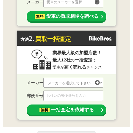
メーカー
愛車のメーカーを選択
愛車の買取相場を調べる
無料
2.
買取一括査定
方法
業界最大級の加盟店数！
最大12社
一括査定
の
で
高く売れる
愛車が
チャンス
メーカー
郵便番号
一括査定を依頼する
無料