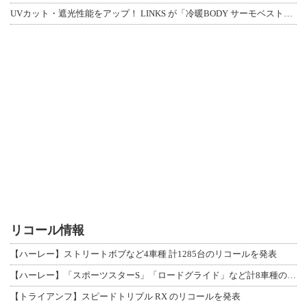
UVカット・遮光性能をアップ！ LINKS が「冷暖BODY サーモベスト」改良
リコール情報
【ハーレー】ストリートボブなど4車種 計1285台のリコールを発表
【ハーレー】「スポーツスターS」「ロードグライド」など計8車種のリコールを発表
【トライアンフ】スピードトリプル RX のリコールを発表