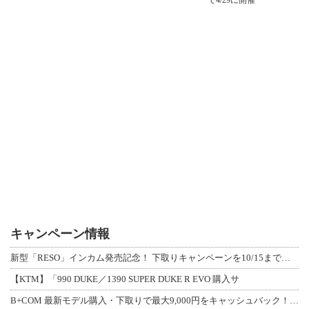
キャンペーン情報
新型「RESO」インカム発売記念！ 下取りキャンペーンを10/15まで延長して開
【KTM】「990 DUKE／1390 SUPER DUKE R EVO 購入サ
B+COM 最新モデル購入・下取りで最大9,000円をキャッシュバック！「B+F