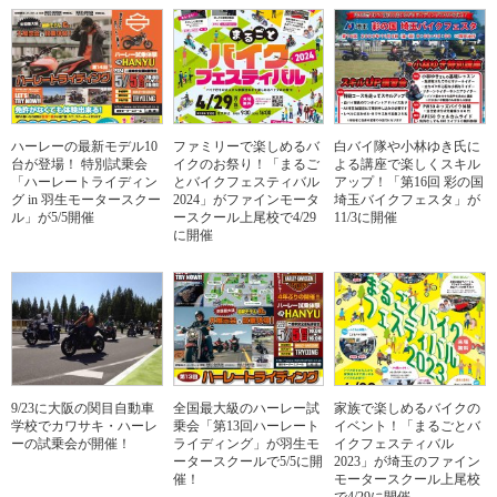
ハーレーの最新モデル10
ファミリーで楽しめるバ
白バイ隊や小林ゆき氏に
台が登場！ 特別試乗会
イクのお祭り！「まるご
よる講座で楽しくスキル
「ハーレートライディン
とバイクフェスティバル
アップ！「第16回 彩の国
グ in 羽生モータースクー
2024」がファインモータ
埼玉バイクフェスタ」が
ル」が5/5開催
ースクール上尾校で4/29
11/3に開催
に開催
9/23に大阪の関目自動車
全国最大級のハーレー試
家族で楽しめるバイクの
学校でカワサキ・ハーレ
乗会「第13回ハーレート
イベント！「まるごとバ
ーの試乗会が開催！
ライディング」が羽生モ
イクフェスティバル
ータースクールで5/5に開
2023」が埼玉のファイン
催！
モータースクール上尾校
で4/29に開催