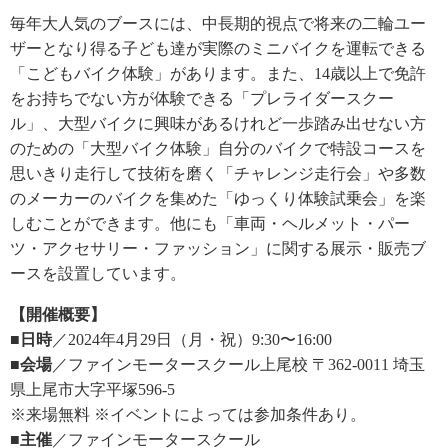
毎年大人気のブースには、中長期的視点で将来の二輪ユー
ザーとなり得る子ども達が実際のミニバイクを運転できる
「こどもバイク体験」があります。また、14歳以上で免許
をお持ちでない方が体験できる「プレライダースクー
ル」、大型バイクに興味があるけれど一歩踏み出せない方
のための「大型バイク体験」自分のバイクで特設コースを
思いきり走行して技術を磨く「チャレンジ走行会」や多数
のメーカーのバイクを集めた「ゆっくり体験試乗会」を楽
しむことができます。他にも「車両・ヘルメット・パー
ツ・アクセサリー・ファッション」に関する展示・販売ブ
ースを設置しています。
【開催概要】
■日時
／2024年4月29日（月・祝）9:30〜16:00
■会場
／ファインモータースクール上尾校 〒362-0011 埼玉
県上尾市大字平塚596-5
※来場無料 ※イベントによっては参加条件あり。
■主催
／ファインモータースクール