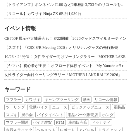
【トライアンフ】ボンネビル T100 など6車種計3,753台のリコールを発表
【リコール】カワサキ Ninja ZX-6R 計1,930台
イベント情報
CB750F 展示や大抽選会も！ 8/22開催「2026グッドスマイルミーティン
【スズキ】「GSX-S/R Meeting 2026」オリジナルグッズの先行販売
10/23・24開催！ 女性ライダー向けツーリングラリー「MOTHER LAKE
【ヤマハ】初心者が主役！ オフロード体験イベント「My Yamaha off-r
女性ライダー向けツーリングラリー「MOTHER LAKE RALLY 2026」
キーワード
マフラー
カワサキ
キャンプツーリング
動画
リコール情報
ツーリング
電動バイク
ニュース
ピックアップニュース
電装品
スズキ
展示会
バイクイベント
用品パーツ販売店
ホンダ
マフラー関連
バイク雑貨
KTM
車両販売店
ドゥカティ
走行＆ライテク
ヘルメット
レポート
アパレル
トライアンフ