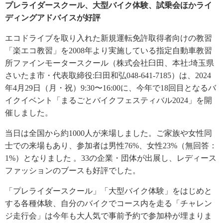
プレライダースクール、大型バイク体験、試乗会ほかライ
ディングアドバイスが好評
エコドライブを取り入れた新規運転免許取得者向けの教習
「楽エコ教習」を2008年より実施している指定自動車教習
所ファインモータースクール（株式会社臼田、本社:埼玉県
さいたま市・代表取締役:臼田和弘048-641-7185）は、2024
年4月29日（月・祝）9:30〜16:00に、今年で18回目となるバ
イクイベント「まるごとバイクフェスティバル2024」を開
催しました。
当日は全国から約1000人が来場しました。ご家族や女性同
士での来場もあり、参加者は男性76%、女性23%（無回答：
1%）となりました 。33の企業・団体が出展し、レディース
ファッションのブースも好評でした。
「プレライダースクール」「大型バイク体験」をはじめと
する各種体験、自分のバイクでコース内を走る「チャレン
ジ走行会」は今年も大人気で事前予約で参加枠が埋まりま