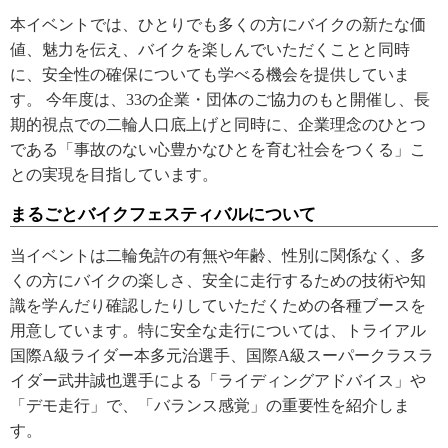
本イベントでは、ひとりでも多くの方にバイクの新たな価
値、魅力を伝え、バイクを楽しんでいただくことと同時
に、安全性の確保についても学べる機会を提供していま
す。 今年度は、33の企業・団体のご協力のもと開催し、長
期的視点での二輪人口底上げと同時に、企業理念のひとつ
である「事故のない心豊かなひとを育む社会をつくる」こ
との実現を目指しています。
まるごとバイクフェスティバルについて
当イベントは二輪免許の有無や年齢、性別に関係なく、多
くの方にバイクの楽しさ、安全に走行するための技術や知
識を学んだり確認したりしていただくための各種ブースを
用意しています。特に安全な走行については、トライアル
国際A級ライダー本多元治選手、国際A級スーパークラスラ
イダー武井誠也選手による「ライディングアドバイス」や
「デモ走行」で、「バランス感覚」の重要性を紹介しま
す。