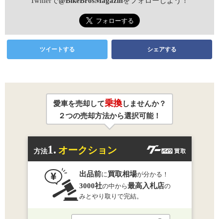
Twitterで
@BikeBrosMagazin
をフォローしよう！
ツイートする
シェアする
乗換
愛車を売却して
しませんか？
２つの売却方法から選択可能！
1.
オークション
方法
出品前
買取相場
に
が分かる！
3000社
最高入札店
の中から
の
みとやり取りで完結。