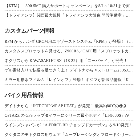
【KTM】「890 SMT 購入サポートキャンペーン」を8/1～10/31まで実
【トライアンフ】関西最大規模「トライアンフ大阪東 開設準備室」がオープン！ 限定
カスタムパーツ情報
RPM から ホンダ GROM用エキゾーストシステム「RPM」が登場！（動画あり
カスタムスプロケットを見せる、Z900RS／CAFE用「スプロケットカバーフルキ
ネクサスから KAWASAKI H2 SX（18-22）用「ニーパッド」が発売！
ゲル素材入りで快適＆足つき向上！ デイトナから Vストローム250SX用「快適ロ
ミラー用撥水フィルム「レインオフ」登場！ キジマが新製品情報「KIJIMA NE
バイク用品情報
デイトナから「HOT GRIP WRAP HEAT」が発売！ 最高約80℃の巻き
QSTARZ の GPSラップタイマーにシリーズ最小ボディ「LT-9000S」が
ウインズジャパンが「A-FORCE RR チョップドカーボン」を9/10発売！
クシタニのモトクロス用ウェア「ムーブレーシングオフロードシリーズ」3アイテムが登