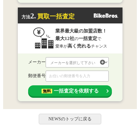
2.
買取一括査定
方法
業界最大級の加盟店数！
最大12社
一括査定
の
で
高く売れる
愛車が
チャンス
メーカー
郵便番号
一括査定を依頼する
無料
NEWSのトップに戻る