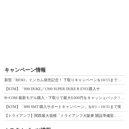
キャンペーン情報
新型「RESO」インカム発売記念！ 下取りキャンペーンを10/15まで延長して開
【KTM】「990 DUKE／1390 SUPER DUKE R EVO 購入サ
B+COM 最新モデル購入・下取りで最大9,000円をキャッシュバック！「B+F
【KTM】「890 SMT 購入サポートキャンペーン」を8/1～10/31まで実
【トライアンフ】関西最大規模「トライアンフ大阪東 開設準備室」がオープン！ 限定