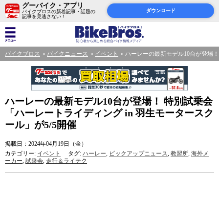
グーバイク・アプリ
ダウンロード
バイクブロスの新着記事・話題の
記事を見逃さない！
バイクブロス
バイクニュース
イベント
ハーレーの最新モデル10台が登場！ 
ハーレーの最新モデル10台が登場！ 特別試乗会
「ハーレートライディング in 羽生モータースク
ール」が5/5開催
掲載日：2024年04月19日（金）
カテゴリー:
イベント
タグ:
ハーレー
,
ピックアップニュース
,
教習所
,
海外メ
ーカー
,
試乗会
,
走行＆ライテク