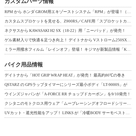
カスタムパーツ情報
RPM から ホンダ GROM用エキゾーストシステム「RPM」が登場！（動画あり
カスタムスプロケットを見せる、Z900RS／CAFE用「スプロケットカバーフルキ
ネクサスから KAWASAKI H2 SX（18-22）用「ニーパッド」が発売！
ゲル素材入りで快適＆足つき向上！ デイトナから Vストローム250SX用「快適ロ
ミラー用撥水フィルム「レインオフ」登場！ キジマが新製品情報「KIJIMA NE
バイク用品情報
デイトナから「HOT GRIP WRAP HEAT」が発売！ 最高約80℃の巻き
QSTARZ の GPSラップタイマーにシリーズ最小ボディ「LT-9000S」が
ウインズジャパンが「A-FORCE RR チョップドカーボン」を9/10発売！
クシタニのモトクロス用ウェア「ムーブレーシングオフロードシリーズ」3アイテムが登
UVカット・遮光性能をアップ！ LINKS が「冷暖BODY サーモベスト」改良