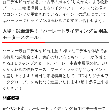
新モデル10台が登場。中古車の展示や2りんかんによる物販
ブース、二輪指導員によるバイクパフォーマンスなど様々
なコンテンツが用意されている。イベントの詳細について
はハーレーダビッドソン埼玉花園に直接問い合わせよう。
入場・試乗無料！「ハーレートライディング in 羽生
モータースクール」
ハーレー最新モデルを10台用意！ 様々なモデルを体験でき
る特別な試乗会です。免許の無い方でもハーレーが体感で
きるH-Dジャンプスタート、ハーレー中古車展示の他、2り
んかん花園の物販ブース、フードトラックなどもイベント
を盛り上げます！当日ご来場特典として「HDオリジナルワ
ークグローブ」をもれなく進呈いたします♪是非皆様ご来場
ください！
開催概要
■イベント名
／ハーレートライディング in 羽生モータース