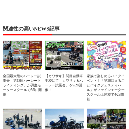
関連性の高いNEWS記事
全国最大級のハーレー試
【カワサキ】関目自動車
家族で楽しめるバイクイ
乗会「第13回ハーレート
学校にて「カワサキ＆ハ
ベント！「第20回まるご
ライディング」が羽生モ
ーレー試乗会」を9/28開
とバイクフェスティバ
ータースクールで5/5に開
催！
ル」がファインモーター
催！
スクール上尾校で4/29開
催