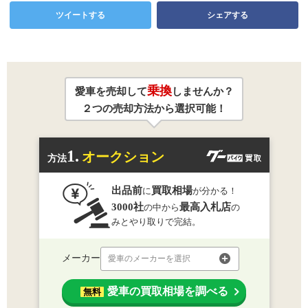
ツイートする
シェアする
乗換
愛車を売却して
しませんか？
２つの売却方法から選択可能！
1.
オークション
方法
出品前
買取相場
に
が分かる！
3000社
最高入札店
の中から
の
みとやり取りで完結。
メーカー
愛車のメーカーを選択
愛車の買取相場を調べる
無料