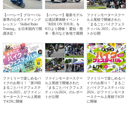
【ハーレー】グローバル
【ハーレー】最新モデル
ファインモータースクー
基準の公式ライディング
公道試乗体験イベント
ル上尾校で開催された
レッスン「Skilled Rider
「RIDE ON TOUR」を
「まるごとバイクフェス
Training」を日本国内で開
9/21より開催！ 愛知・熊
ティバル 2025」のレポー
講決定！
本・香川など各地で展開
トが公開
ファミリーで楽しめるバ
ファインモータースクー
ファミリーで楽しめるバ
イクのお祭り！「第19回
ル上尾校で開催された
イクのお祭り！「まるご
まるごとバイクフェステ
「まるごとバイクフェス
とバイクフェスティバル
ィバル2025」がファイン
ティバル2024」のレポー
2024」がファインモータ
モータースクール上尾校
トが公開
ースクール上尾校で4/29
で4/29に開催
に開催