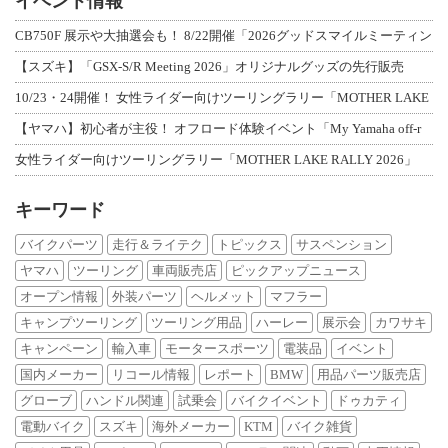
イベント情報
CB750F 展示や大抽選会も！ 8/22開催「2026グッドスマイルミーティン
【スズキ】「GSX-S/R Meeting 2026」オリジナルグッズの先行販売
10/23・24開催！ 女性ライダー向けツーリングラリー「MOTHER LAKE
【ヤマハ】初心者が主役！ オフロード体験イベント「My Yamaha off-r
女性ライダー向けツーリングラリー「MOTHER LAKE RALLY 2026」
キーワード
バイクパーツ
走行＆ライテク
トピックス
サスペンション
ヤマハ
ツーリング
車両販売店
ピックアップニュース
オープン情報
外装パーツ
ヘルメット
マフラー
キャンプツーリング
ツーリング用品
ハーレー
展示会
カワサキ
キャンペーン
輸入車
モータースポーツ
電装品
イベント
国内メーカー
リコール情報
レポート
BMW
用品パーツ販売店
グローブ
ハンドル関連
試乗会
バイクイベント
ドゥカティ
電動バイク
スズキ
海外メーカー
KTM
バイク雑貨