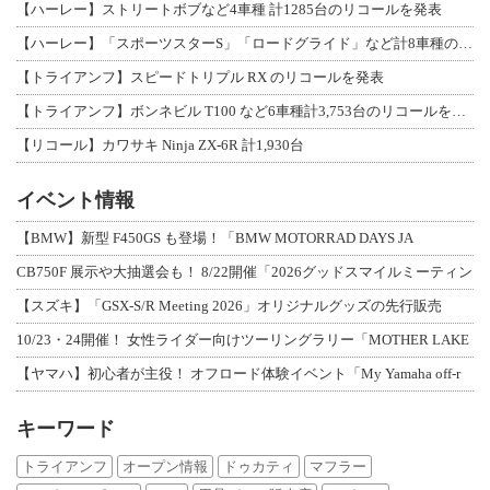
【ハーレー】ストリートボブなど4車種 計1285台のリコールを発表
【ハーレー】「スポーツスターS」「ロードグライド」など計8車種のリコールを発表
【トライアンフ】スピードトリプル RX のリコールを発表
【トライアンフ】ボンネビル T100 など6車種計3,753台のリコールを発表
【リコール】カワサキ Ninja ZX-6R 計1,930台
イベント情報
【BMW】新型 F450GS も登場！「BMW MOTORRAD DAYS JA
CB750F 展示や大抽選会も！ 8/22開催「2026グッドスマイルミーティン
【スズキ】「GSX-S/R Meeting 2026」オリジナルグッズの先行販売
10/23・24開催！ 女性ライダー向けツーリングラリー「MOTHER LAKE
【ヤマハ】初心者が主役！ オフロード体験イベント「My Yamaha off-r
キーワード
トライアンフ
オープン情報
ドゥカティ
マフラー