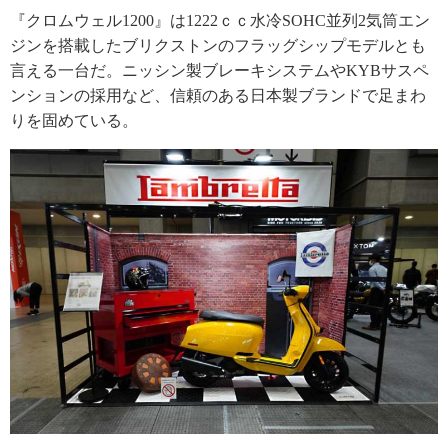
『クロムウェル1200』は1222ｃｃ水冷SOHC並列2気筒エン
ジンを搭載したブリクストンのフラッグシップモデルとも
言える一台だ。ニッシン製ブレーキシステムやKYBサスペ
ンションの採用など、信頼のある日本製ブランドで足まわ
りを固めている。