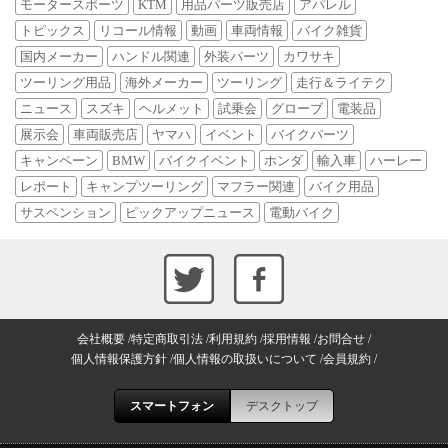
モータースポーツ
KTM
用品パーツ販売店
アパレル
トピックス
リコール情報
動画
車両情報
バイク雑貨
国内メーカー
ハンドル関連
外装パーツ
カワサキ
ツーリング用品
海外メーカー
ツーリング
走行＆ライテク
ニュース
スズキ
ヘルメット
試乗会
グローブ
電装品
展示会
車両販売店
ヤマハ
イベント
バイクパーツ
キャンペーン
BMW
バイクイベント
ホンダ
輸入車
ハーレー
レポート
キャンプツーリング
マフラー関連
バイク用品
サスペンション
ピックアップニュース
電動バイク
会社概要
特定商取引法
利用規約
採用情報
お問合せ
個人情報保護方針
個人情報の取扱いについて
会員規約
スマートフォン
デスクトップ