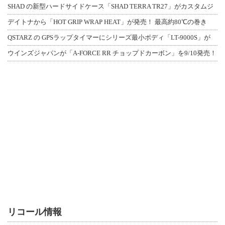
SHAD の新型ハードサイドケース「SHAD TERRA TR27」がカスタムジ
デイトナから「HOT GRIP WRAP HEAT」が発売！ 最高約80℃の巻き
QSTARZ の GPSラップタイマーにシリーズ最小ボディ「LT-9000S」が
ウインズジャパンが「A-FORCE RR チョップドカーボン」を9/10発売！
リコール情報