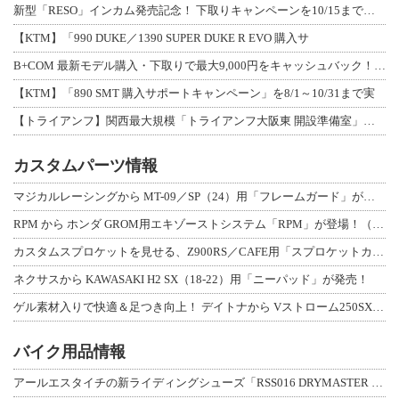
新型「RESO」インカム発売記念！ 下取りキャンペーンを10/15まで延長して開
【KTM】「990 DUKE／1390 SUPER DUKE R EVO 購入サ
B+COM 最新モデル購入・下取りで最大9,000円をキャッシュバック！「B+F
【KTM】「890 SMT 購入サポートキャンペーン」を8/1～10/31まで実
【トライアンフ】関西最大規模「トライアンフ大阪東 開設準備室」がオープン！ 限定
カスタムパーツ情報
マジカルレーシングから MT-09／SP（24）用「フレームガード」が登場！
RPM から ホンダ GROM用エキゾーストシステム「RPM」が登場！（動画あり
カスタムスプロケットを見せる、Z900RS／CAFE用「スプロケットカバーフルキ
ネクサスから KAWASAKI H2 SX（18-22）用「ニーパッド」が発売！
ゲル素材入りで快適＆足つき向上！ デイトナから Vストローム250SX用「快適ロ
バイク用品情報
アールエスタイチの新ライディングシューズ「RSS016 DRYMASTER スト