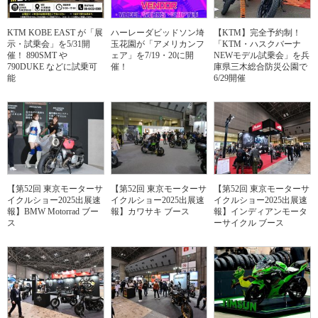
KTM KOBE EAST が「展
ハーレーダビッドソン埼
【KTM】完全予約制！
示・試乗会」を5/31開
玉花園が「アメリカンフ
「KTM・ハスクバーナ
催！ 890SMT や
ェア」を7/19・20に開
NEWモデル試乗会」を兵
790DUKE などに試乗可
催！
庫県三木総合防災公園で
能
6/29開催
【第52回 東京モーターサ
【第52回 東京モーターサ
【第52回 東京モーターサ
イクルショー2025出展速
イクルショー2025出展速
イクルショー2025出展速
報】BMW Motorrad ブー
報】カワサキ ブース
報】インディアンモータ
ス
ーサイクル ブース