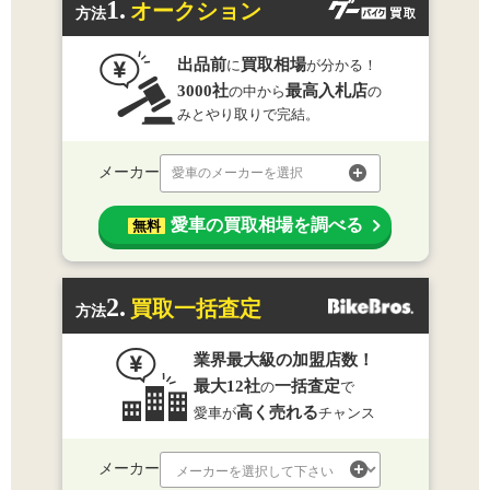
1.
オークション
方法
出品前
買取相場
に
が分かる！
3000社
最高入札店
の中から
の
みとやり取りで完結。
メーカー
愛車のメーカーを選択
愛車の買取相場を調べる
無料
2.
買取一括査定
方法
業界最大級の加盟店数！
最大12社
一括査定
の
で
高く売れる
愛車が
チャンス
メーカー