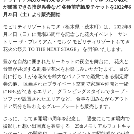
が鑑賞できる指定席券など 各種前売観覧チケットを2022年6
月25日（土）より販売開始
モビリティリゾートもてぎ（栃木県・茂木町）は、 2022年8
月14日（日）に開場25周年を記念した花火イベント「サン
トリー ザ・プレミアム・モルツ モビリティリゾートもてぎ
花火の祭典 TO THE NEXT STAGE」 を開催いたします。
豊かな自然に囲まれたサーキットの夜空を舞台に、 花火と
音楽が共演する劇場型花火をお楽しみいただけます。 目の
前に打ち 上がる花火を雄大なパノラマで鑑賞できる指定席
券の他、 区画されたプライベート空間で家族や仲間と一緒
にBBQができるエリア、 グランピングスタイルでタープ・
ソファが設置されたエリアなど、 食事を囲みながらアウト
ドア気分も味わえるグループシートも販売します。
さらに、 もてぎ開場25周年を記念し、 過去にもてぎ場内で
撮影した想い出写真を募集する「25thメモリアルフォトキャ
ンペーン」 の開催や、 レース・イベントの招待券などが当