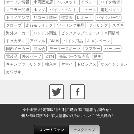
オープン情報
車両販売店
ヘルメット
イベント
バイク雑貨
マフラー関連
ホンダ
バイクイベント
ニュース
電動バイク
トライアンフ
リコール情報
試乗会
レポート
バイクパーツ
グローブ
走行＆ライテク
ツーリング用品
ツーリング
スズキ
海外メーカー
ハンドル関連
ピックアップニュース
車両情報
ドゥカティ
アパレル
BMW
バイク用品
キャンペーン
国内メーカー
展示会
モータースポーツ
マフラー
ハーレー
電装品
外装パーツ
KTM
用品パーツ販売店
動画
キャンプツーリング
輸入車
ヤマハ
トピックス
サスペンション
カワサキ
会社概要
特定商取引法
利用規約
採用情報
お問合せ
個人情報保護方針
個人情報の取扱いについて
会員規約
スマートフォン
デスクトップ