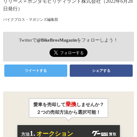
リリース＝ホンダモビリティランド株式会社（2022年6月28
日発行）
バイクブロス・マガジンズ編集部
Twitterで
@BikeBrosMagazin
をフォローしよう！
ツイートする
シェアする
乗換
愛車を売却して
しませんか？
２つの売却方法から選択可能！
1.
オークション
方法