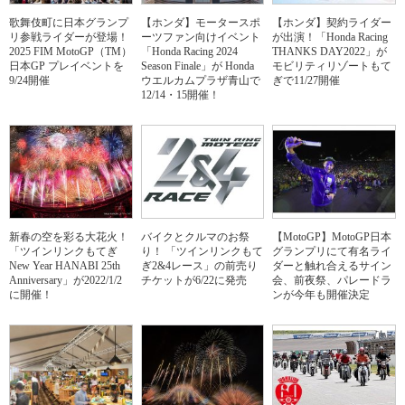
歌舞伎町に日本グランプ
【ホンダ】モータースポ
【ホンダ】契約ライダー
リ参戦ライダーが登場！
ーツファン向けイベント
が出演！「Honda Racing
2025 FIM MotoGP（TM）
「Honda Racing 2024
THANKS DAY2022」が
日本GP プレイベントを
Season Finale」が Honda
モビリティリゾートもて
9/24開催
ウエルカムプラザ青山で
ぎで11/27開催
12/14・15開催！
新春の空を彩る大花火！
バイクとクルマのお祭
【MotoGP】MotoGP日本
「ツインリンクもてぎ
り！ 「ツインリンクもて
グランプリにて有名ライ
New Year HANABI 25th
ぎ2&4レース」の前売り
ダーと触れ合えるサイン
Anniversary」が2022/1/2
チケットが6/22に発売
会、前夜祭、パレードラ
に開催！
ンが今年も開催決定