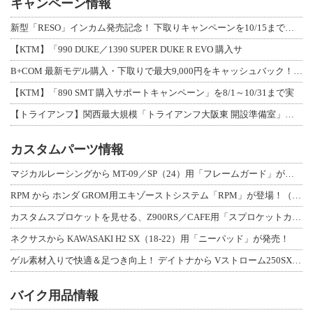
キャンペーン情報
新型「RESO」インカム発売記念！ 下取りキャンペーンを10/15まで延長して開
【KTM】「990 DUKE／1390 SUPER DUKE R EVO 購入サ
B+COM 最新モデル購入・下取りで最大9,000円をキャッシュバック！「B+F
【KTM】「890 SMT 購入サポートキャンペーン」を8/1～10/31まで実
【トライアンフ】関西最大規模「トライアンフ大阪東 開設準備室」がオープン！ 限定
カスタムパーツ情報
マジカルレーシングから MT-09／SP（24）用「フレームガード」が登場！
RPM から ホンダ GROM用エキゾーストシステム「RPM」が登場！（動画あり
カスタムスプロケットを見せる、Z900RS／CAFE用「スプロケットカバーフルキ
ネクサスから KAWASAKI H2 SX（18-22）用「ニーパッド」が発売！
ゲル素材入りで快適＆足つき向上！ デイトナから Vストローム250SX用「快適ロ
バイク用品情報