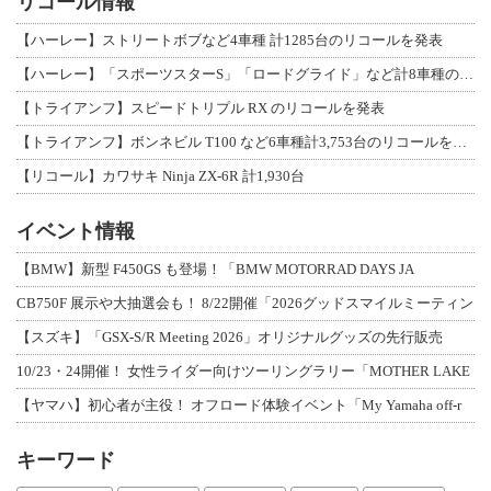
リコール情報
【ハーレー】ストリートボブなど4車種 計1285台のリコールを発表
【ハーレー】「スポーツスターS」「ロードグライド」など計8車種のリコールを発表
【トライアンフ】スピードトリプル RX のリコールを発表
【トライアンフ】ボンネビル T100 など6車種計3,753台のリコールを発表
【リコール】カワサキ Ninja ZX-6R 計1,930台
イベント情報
【BMW】新型 F450GS も登場！「BMW MOTORRAD DAYS JA
CB750F 展示や大抽選会も！ 8/22開催「2026グッドスマイルミーティン
【スズキ】「GSX-S/R Meeting 2026」オリジナルグッズの先行販売
10/23・24開催！ 女性ライダー向けツーリングラリー「MOTHER LAKE
【ヤマハ】初心者が主役！ オフロード体験イベント「My Yamaha off-r
キーワード