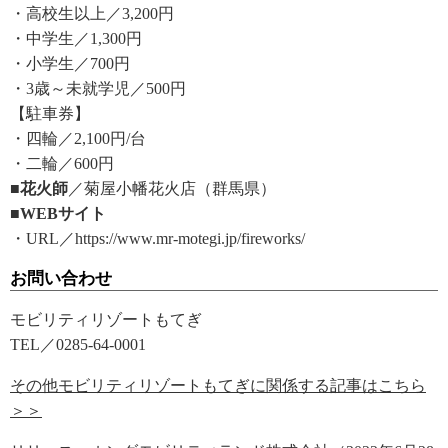
・高校生以上／3,200円
・中学生／1,300円
・小学生／700円
・3歳～未就学児／500円
【駐車券】
・四輪／2,100円/台
・二輪／600円
■花火師
／菊屋小幡花火店（群馬県）
■WEBサイト
・URL／https://www.mr-motegi.jp/fireworks/
お問い合わせ
モビリティリゾートもてぎ
TEL／0285-64-0001
その他モビリティリゾートもてぎに関係する記事はこちら
＞＞