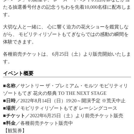
たる抽選番号付きの記念うちわを先着10,000名様に配布しま
す。
大切な人と一緒に、 心に響く迫力の花火ショーを鑑賞しな
がら、 モビリティリゾートもてぎならではの感動の瞬間を
体験できます。
各種前売チケットは、 6月25日（土）より販売開始いたしま
す。
イベント概要
■名称
／サントリー ザ・プレミアム・モルツ モビリティリ
ゾートもてぎ 花火の祭典 TO THE NEXT STAGE
■日時
／2022年8月14日（日）19:20～開演予定 ※荒天中止
■場所
／モビリティリゾートもてぎ レーシングコース
■チケット
／2022年6月25日（土）より前売チケット販売
■料金
／各種前売チケット販売中
【観覧券】