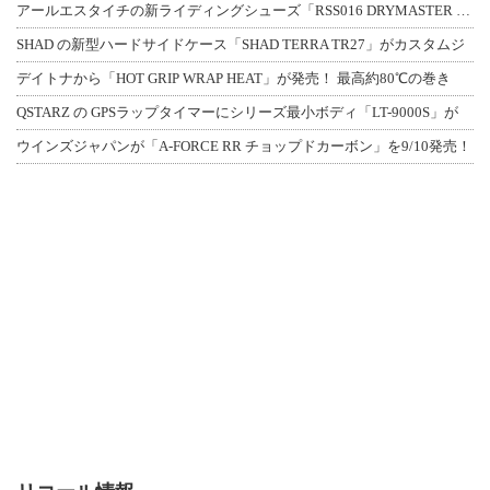
アールエスタイチの新ライディングシューズ「RSS016 DRYMASTER スト
SHAD の新型ハードサイドケース「SHAD TERRA TR27」がカスタムジ
デイトナから「HOT GRIP WRAP HEAT」が発売！ 最高約80℃の巻き
QSTARZ の GPSラップタイマーにシリーズ最小ボディ「LT-9000S」が
ウインズジャパンが「A-FORCE RR チョップドカーボン」を9/10発売！