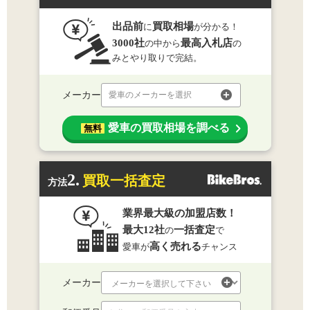
出品前
買取相場
に
が分かる！
3000社
最高入札店
の中から
の
みとやり取りで完結。
メーカー
愛車のメーカーを選択
愛車の買取相場を調べる
無料
2.
買取一括査定
方法
業界最大級の加盟店数！
最大12社
一括査定
の
で
高く売れる
愛車が
チャンス
メーカー