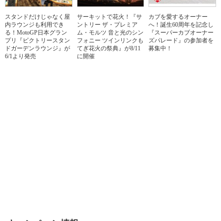
スタンドだけじゃなく屋
サーキットで花火！『サ
カブを愛するオーナー
内ラウンジも利用でき
ントリー ザ・プレミア
へ！誕生60周年を記念し
る！MotoGP日本グラン
ム・モルツ 音と光のシン
『スーパーカブオーナー
プリ『ビクトリースタン
フォニー ツインリンクも
ズパレード』の参加者を
ドガーデンラウンジ』が
てぎ花火の祭典』が8/11
募集中！
6/1より発売
に開催