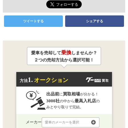
ツイートする
シェアする
乗換
愛車を売却して
しませんか？
２つの売却方法から選択可能！
1.
オークション
方法
出品前
買取相場
に
が分かる！
3000社
最高入札店
の中から
の
みとやり取りで完結。
メーカー
愛車のメーカーを選択