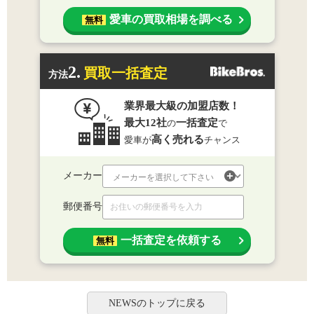
愛車の買取相場を調べる
無料
2.
買取一括査定
方法
業界最大級の加盟店数！
最大12社
一括査定
の
で
高く売れる
愛車が
チャンス
メーカー
郵便番号
一括査定を依頼する
無料
NEWSのトップに戻る