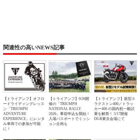
関連性の高いNEWS記事
【トライアンフ】オフロ
【トライアンフ】9/26開
【トライアンフ】新型ス
ードライディングレッス
催の「TRIUMPH
ラクストン400／トラッ
ン「TRIUMPH
NATIONAL RALLY
カー400 の国内初一般試
ADVENTURE
2026」事前申込を開始！
乗を解禁！ 5/17開催
EXPERIENCE」にレンタ
入場パスポートでミッシ
DGR東京会場にて
ル車両での参加が可能
ョン企画も
に！