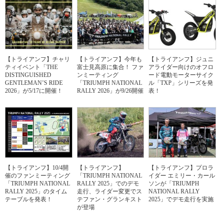
【トライアンフ】チャリ
【トライアンフ】今年も
【トライアンフ】ジュニ
ティイベント「THE
富士見高原に集合！ ファ
アライダー向けのオフロ
DISTINGUISHED
ンミーティング
ード電動モーターサイク
GENTLEMAN’S RIDE
「TRIUMPH NATIONAL
ル「TXP」シリーズを発
2026」が5/17に開催！
RALLY 2026」が9/26開催
表！
【トライアンフ】10/4開
【トライアンフ】
【トライアンフ】プロラ
催のファンミーティング
「TRIUMPH NATIONAL
イダー エミリー・カール
「TRIUMPH NATIONAL
RALLY 2025」でのデモ
ソンが「TRIUMPH
RALLY 2025」のタイム
走行、ライダー変更でス
NATIONAL RALLY
テーブルを発表！
テファン・グランキスト
2025」でデモ走行を実施
が登場