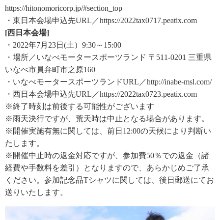
https://hitonomoricorp.jp/#section_top
・東日本会場申込先URL／https://2022tax0717.peatix.com
[西日本会場]
・2022年7月23日(土）9:30～15:00
・場所／いなべモータースポーツランド 〒511-0201 三重県
いなべ市員弁町市之原160
・いなべモータースポーツランドURL／http://inabe-msl.com/
・西日本会場申込先URL／https://2022tax0723.peatix.com
※終了時刻は前後する可能性がございます
※雨天決行ですが、荒天時は中止となる場合があります。
※開催実施有無に関しては、前日12:00の天候により判断い
たします。
※開催中止時の返金対応ですが、参加費50％での返金（諸
経費や手数料を差引）となりますので、あらかじめご了承
ください。参加記念品Tシャツに関しては、後日郵送にてお
送りいたします。