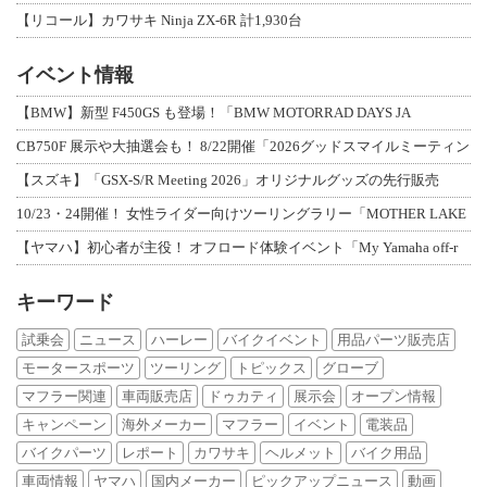
【リコール】カワサキ Ninja ZX-6R 計1,930台
イベント情報
【BMW】新型 F450GS も登場！「BMW MOTORRAD DAYS JA
CB750F 展示や大抽選会も！ 8/22開催「2026グッドスマイルミーティン
【スズキ】「GSX-S/R Meeting 2026」オリジナルグッズの先行販売
10/23・24開催！ 女性ライダー向けツーリングラリー「MOTHER LAKE
【ヤマハ】初心者が主役！ オフロード体験イベント「My Yamaha off-r
キーワード
試乗会
ニュース
ハーレー
バイクイベント
用品パーツ販売店
モータースポーツ
ツーリング
トピックス
グローブ
マフラー関連
車両販売店
ドゥカティ
展示会
オープン情報
キャンペーン
海外メーカー
マフラー
イベント
電装品
バイクパーツ
レポート
カワサキ
ヘルメット
バイク用品
車両情報
ヤマハ
国内メーカー
ピックアップニュース
動画