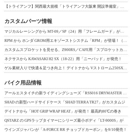
【トライアンフ】関西最大規模「トライアンフ大阪東 開設準備室」がオープン！ 限定
カスタムパーツ情報
マジカルレーシングから MT-09／SP（24）用「フレームガード」が登場！
RPM から ホンダ GROM用エキゾーストシステム「RPM」が登場！（動画あり
カスタムスプロケットを見せる、Z900RS／CAFE用「スプロケットカバーフルキ
ネクサスから KAWASAKI H2 SX（18-22）用「ニーパッド」が発売！
ゲル素材入りで快適＆足つき向上！ デイトナから Vストローム250SX用「快適ロ
バイク用品情報
アールエスタイチの新ライディングシューズ「RSS016 DRYMASTER スト
SHAD の新型ハードサイドケース「SHAD TERRA TR27」がカスタムジ
デイトナから「HOT GRIP WRAP HEAT」が発売！ 最高約80℃の巻き
QSTARZ の GPSラップタイマーにシリーズ最小ボディ「LT-9000S」が
ウインズジャパンが「A-FORCE RR チョップドカーボン」を9/10発売！