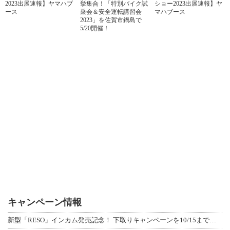
2023出展速報】ヤマハブ
挙集合！「特別バイク試
ショー2023出展速報】ヤ
ース
乗会＆安全運転講習会
マハブース
2023」を佐賀市鍋島で
5/20開催！
キャンペーン情報
新型「RESO」インカム発売記念！ 下取りキャンペーンを10/15まで延長して開