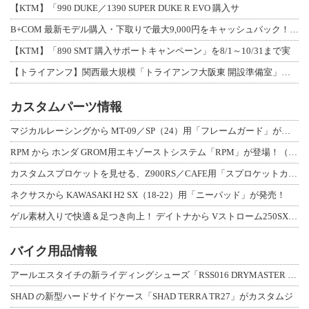
【KTM】「990 DUKE／1390 SUPER DUKE R EVO 購入サ
B+COM 最新モデル購入・下取りで最大9,000円をキャッシュバック！「B+F
【KTM】「890 SMT 購入サポートキャンペーン」を8/1～10/31まで実
【トライアンフ】関西最大規模「トライアンフ大阪東 開設準備室」がオープン！ 限定
カスタムパーツ情報
マジカルレーシングから MT-09／SP（24）用「フレームガード」が登場！
RPM から ホンダ GROM用エキゾーストシステム「RPM」が登場！（動画あり
カスタムスプロケットを見せる、Z900RS／CAFE用「スプロケットカバーフルキ
ネクサスから KAWASAKI H2 SX（18-22）用「ニーパッド」が発売！
ゲル素材入りで快適＆足つき向上！ デイトナから Vストローム250SX用「快適ロ
バイク用品情報
アールエスタイチの新ライディングシューズ「RSS016 DRYMASTER スト
SHAD の新型ハードサイドケース「SHAD TERRA TR27」がカスタムジ