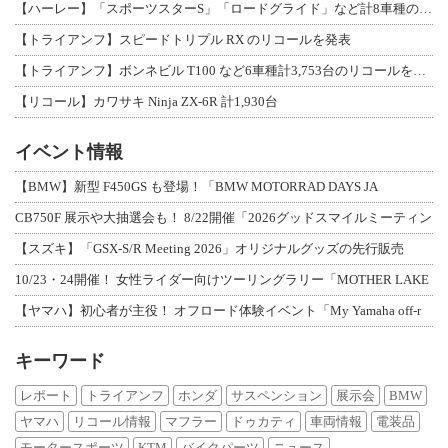
【ハーレー】「スポーツスターS」「ロードグライド」など計8車種のリコールを発表
【トライアンフ】スピードトリプル RX のリコールを発表
【トライアンフ】ボンネビル T100 など6車種計3,753台のリコールを発表
【リコール】カワサキ Ninja ZX-6R 計1,930台
イベント情報
【BMW】新型 F450GS も登場！「BMW MOTORRAD DAYS JA
CB750F 展示や大抽選会も！ 8/22開催「2026グッドスマイルミーティン
【スズキ】「GSX-S/R Meeting 2026」オリジナルグッズの先行販売
10/23・24開催！ 女性ライダー向けツーリングラリー「MOTHER LAKE
【ヤマハ】初心者が主役！ オフロード体験イベント「My Yamaha off-r
キーワード
レポート
トライアンフ
ホンダ
サスペンション
展示会
BMW
ヤマハ
リコール情報
マフラー
ドゥカティ
車両情報
電装品
モータースポーツ
KTM
バイクパーツ
ニュース