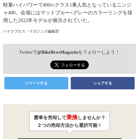
軽量ハイパワーで400ccクラス1番人気となっているニンジ
ャ400。会場にはマットブルー×グレーのカラーリングを採
用した2022年モデルが展示されていた。
バイクブロス・マガジンズ編集部
Twitterで
@BikeBrosMagazin
をフォローしよう！
ツイートする
シェアする
乗換
愛車を売却して
しませんか？
２つの売却方法から選択可能！