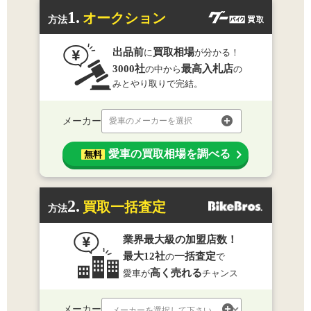
1.
オークション
方法
出品前
買取相場
に
が分かる！
3000社
最高入札店
の中から
の
みとやり取りで完結。
メーカー
愛車のメーカーを選択
愛車の買取相場を調べる
無料
2.
買取一括査定
方法
業界最大級の加盟店数！
最大12社
一括査定
の
で
高く売れる
愛車が
チャンス
メーカー