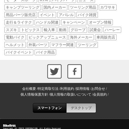
キャンプツーリング
国内メーカー
ツーリング用品
カワサキ
用品パーツ販売店
イベント
アパレル
バイク雑貨
走行＆ライテク
ハンドル関連
キャンペーン
オープン情報
スズキ
トピックス
輸入車
動画
グローブ
試乗会
ハーレー
電動バイク
ピックアップニュース
海外メーカー
車両販売店
ヘルメット
外装パーツ
マフラー関連
ツーリング
バイクイベント
バイク用品
会社概要
特定商取引法
利用規約
採用情報
お問合せ
個人情報保護方針
個人情報の取扱いについて
会員規約
スマートフォン
デスクトップ