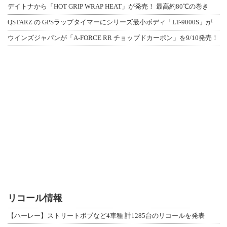
デイトナから「HOT GRIP WRAP HEAT」が発売！ 最高約80℃の巻き
QSTARZ の GPSラップタイマーにシリーズ最小ボディ「LT-9000S」が
ウインズジャパンが「A-FORCE RR チョップドカーボン」を9/10発売！
リコール情報
【ハーレー】ストリートボブなど4車種 計1285台のリコールを発表