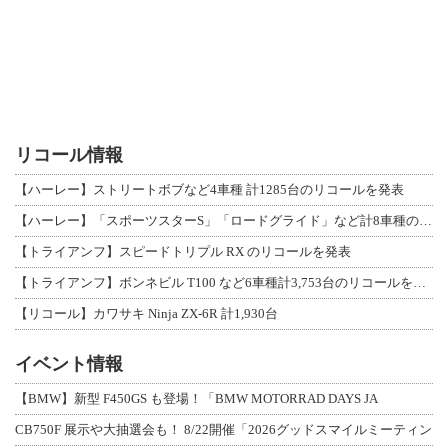
リコール情報
【ハーレー】ストリートボブなど4車種 計1285台のリコールを発表
【ハーレー】「スポーツスターS」「ロードグライド」など計8車種のリコールを発表
【トライアンフ】スピードトリプル RX のリコールを発表
【トライアンフ】ボンネビル T100 など6車種計3,753台のリコールを発表
【リコール】カワサキ Ninja ZX-6R 計1,930台
イベント情報
【BMW】新型 F450GS も登場！「BMW MOTORRAD DAYS JA
CB750F 展示や大抽選会も！ 8/22開催「2026グッドスマイルミーティン