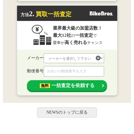
2.
買取一括査定
方法
業界最大級の加盟店数！
最大12社
一括査定
の
で
高く売れる
愛車が
チャンス
メーカー
郵便番号
一括査定を依頼する
無料
NEWSのトップに戻る