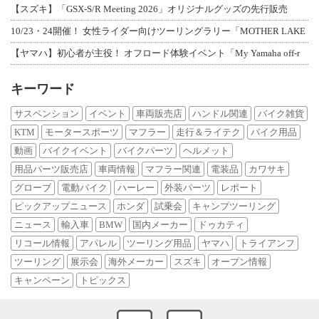
【スズキ】「GSX-S/R Meeting 2026」オリジナルグッズの先行販売
10/23・24開催！ 女性ライダー向けツーリングラリー「MOTHER LAKE
【ヤマハ】初心者が主役！ オフロード体験イベント「My Yamaha off-r
キーワード
サスペンション
イベント
車両販売店
ハンドル関連
バイク雑貨
KTM
モータースポーツ
マフラー
走行＆ライテク
バイク用品
動画
バイクイベント
バイクパーツ
ヘルメット
用品パーツ販売店
車両情報
マフラー関連
電装品
カワサキ
グローブ
電動バイク
ハーレー
外装パーツ
レポート
ピックアップニュース
ホンダ
試乗会
キャンプツーリング
ニュース
輸入車
BMW
国内メーカー
ドゥカティ
リコール情報
アパレル
ツーリング用品
ヤマハ
トライアンフ
ツーリング
展示会
海外メーカー
スズキ
オープン情報
キャンペーン
トピックス