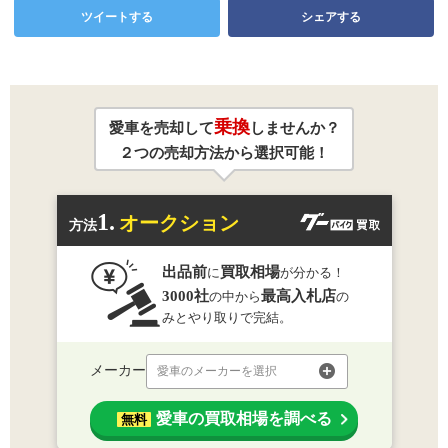
ツイートする
シェアする
乗換
愛車を売却して
しませんか？
２つの売却方法から選択可能！
1.
オークション
方法
出品前
買取相場
に
が分かる！
3000社
最高入札店
の中から
の
みとやり取りで完結。
メーカー
愛車のメーカーを選択
愛車の買取相場を調べる
無料