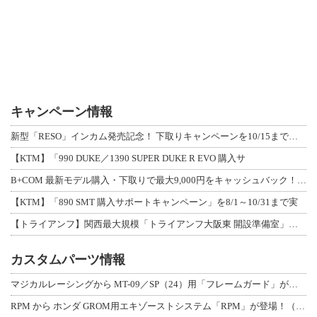
キャンペーン情報
新型「RESO」インカム発売記念！ 下取りキャンペーンを10/15まで延長して開
【KTM】「990 DUKE／1390 SUPER DUKE R EVO 購入サ
B+COM 最新モデル購入・下取りで最大9,000円をキャッシュバック！「B+F
【KTM】「890 SMT 購入サポートキャンペーン」を8/1～10/31まで実
【トライアンフ】関西最大規模「トライアンフ大阪東 開設準備室」がオープン！ 限定
カスタムパーツ情報
マジカルレーシングから MT-09／SP（24）用「フレームガード」が登場！
RPM から ホンダ GROM用エキゾーストシステム「RPM」が登場！（動画あり