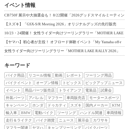
イベント情報
CB750F 展示や大抽選会も！ 8/22開催「2026グッドスマイルミーティン
【スズキ】「GSX-S/R Meeting 2026」オリジナルグッズの先行販売
10/23・24開催！ 女性ライダー向けツーリングラリー「MOTHER LAKE
【ヤマハ】初心者が主役！ オフロード体験イベント「My Yamaha off-r
女性ライダー向けツーリングラリー「MOTHER LAKE RALLY 2026」
キーワード
バイク用品
リコール情報
動画
レポート
ツーリング用品
バイクイベント
オープン情報
トピックス
ピックアップニュース
イベント
用品パーツ販売店
トライアンフ
電装品
試乗会
外装パーツ
アパレル
マフラー
車両販売店
モータースポーツ
キャンペーン
ホンダ
ドゥカティ
スズキ
国内メーカー
KTM
輸入車
BMW
電動バイク
ツーリング
ハンドル関連
車両情報
走行＆ライテク
バイク雑貨
ニュース
展示会
カワサキ
マフラー関連
ヤマハ
キャンプツーリング
バイクパーツ