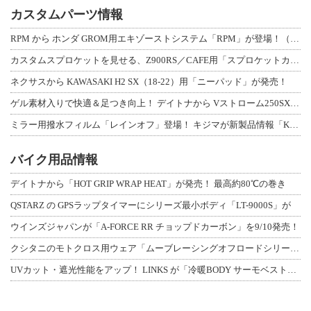
カスタムパーツ情報
RPM から ホンダ GROM用エキゾーストシステム「RPM」が登場！（動画あり
カスタムスプロケットを見せる、Z900RS／CAFE用「スプロケットカバーフルキ
ネクサスから KAWASAKI H2 SX（18-22）用「ニーパッド」が発売！
ゲル素材入りで快適＆足つき向上！ デイトナから Vストローム250SX用「快適ロ
ミラー用撥水フィルム「レインオフ」登場！ キジマが新製品情報「KIJIMA NE
バイク用品情報
デイトナから「HOT GRIP WRAP HEAT」が発売！ 最高約80℃の巻き
QSTARZ の GPSラップタイマーにシリーズ最小ボディ「LT-9000S」が
ウインズジャパンが「A-FORCE RR チョップドカーボン」を9/10発売！
クシタニのモトクロス用ウェア「ムーブレーシングオフロードシリーズ」3アイテムが登
UVカット・遮光性能をアップ！ LINKS が「冷暖BODY サーモベスト」改良