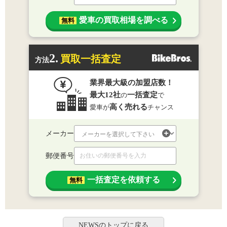
愛車の買取相場を調べる
無料
2.
買取一括査定
方法
業界最大級の加盟店数！
最大12社
一括査定
の
で
高く売れる
愛車が
チャンス
メーカー
郵便番号
一括査定を依頼する
無料
NEWSのトップに戻る