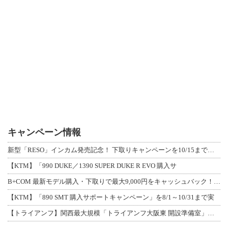
キャンペーン情報
新型「RESO」インカム発売記念！ 下取りキャンペーンを10/15まで延長して開
【KTM】「990 DUKE／1390 SUPER DUKE R EVO 購入サ
B+COM 最新モデル購入・下取りで最大9,000円をキャッシュバック！「B+F
【KTM】「890 SMT 購入サポートキャンペーン」を8/1～10/31まで実
【トライアンフ】関西最大規模「トライアンフ大阪東 開設準備室」がオープン！ 限定