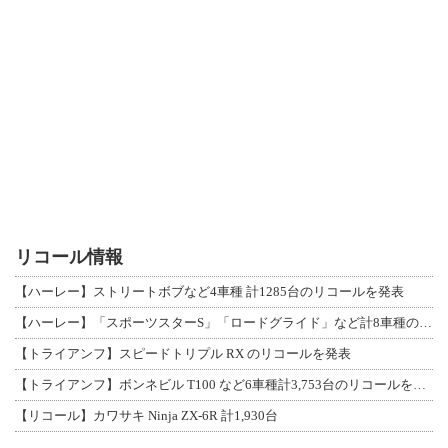
リコール情報
【ハーレー】ストリートボブなど4車種 計1285台のリコールを発表
【ハーレー】「スポーツスターS」「ロードグライド」など計8車種のリコールを発表
【トライアンフ】スピードトリプル RX のリコールを発表
【トライアンフ】ボンネビル T100 など6車種計3,753台のリコールを発表
【リコール】カワサキ Ninja ZX-6R 計1,930台