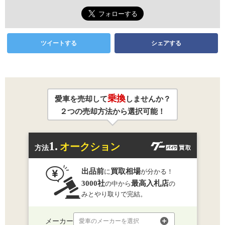
ツイートする
シェアする
乗換
愛車を売却して
しませんか？
２つの売却方法から選択可能！
1.
オークション
方法
出品前
買取相場
に
が分かる！
3000社
最高入札店
の中から
の
みとやり取りで完結。
メーカー
愛車のメーカーを選択