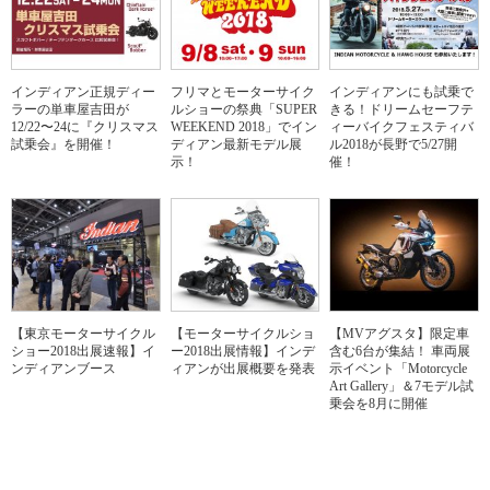
インディアン正規ディー
フリマとモーターサイク
インディアンにも試乗で
ラーの単車屋吉田が
ルショーの祭典「SUPER
きる！ドリームセーフテ
12/22〜24に『クリスマス
WEEKEND 2018」でイン
ィーバイクフェスティバ
試乗会』を開催！
ディアン最新モデル展
ル2018が長野で5/27開
示！
催！
【東京モーターサイクル
【モーターサイクルショ
【MVアグスタ】限定車
ショー2018出展速報】イ
ー2018出展情報】インデ
含む6台が集結！ 車両展
ンディアンブース
ィアンが出展概要を発表
示イベント「Motorcycle
Art Gallery」＆7モデル試
乗会を8月に開催