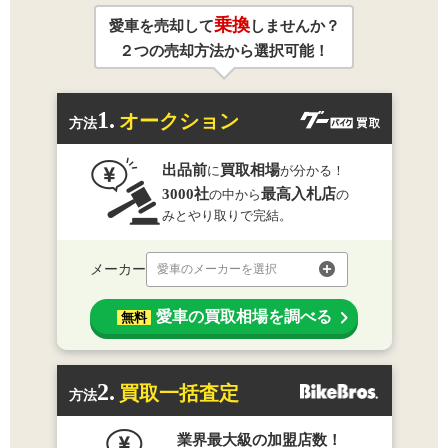
乗換
愛車を売却して
しませんか？
２つの売却方法から選択可能！
1.
オークション
方法
出品前
買取相場
に
が分かる！
3000社
最高入札店
の中から
の
みとやり取りで完結。
メーカー
愛車のメーカーを選択
愛車の買取相場を調べる
無料
2.
買取一括査定
方法
業界最大級の加盟店数！