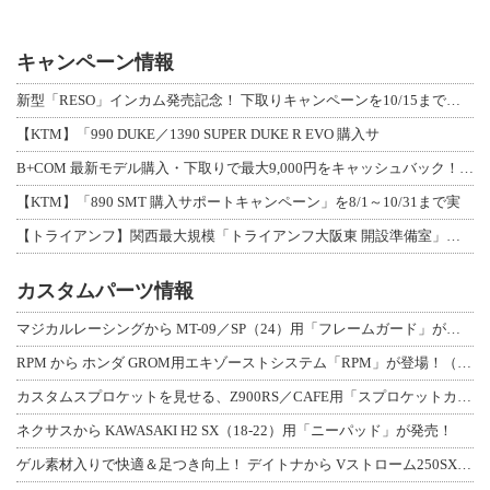
キャンペーン情報
新型「RESO」インカム発売記念！ 下取りキャンペーンを10/15まで延長して開
【KTM】「990 DUKE／1390 SUPER DUKE R EVO 購入サ
B+COM 最新モデル購入・下取りで最大9,000円をキャッシュバック！「B+F
【KTM】「890 SMT 購入サポートキャンペーン」を8/1～10/31まで実
【トライアンフ】関西最大規模「トライアンフ大阪東 開設準備室」がオープン！ 限定
カスタムパーツ情報
マジカルレーシングから MT-09／SP（24）用「フレームガード」が登場！
RPM から ホンダ GROM用エキゾーストシステム「RPM」が登場！（動画あり
カスタムスプロケットを見せる、Z900RS／CAFE用「スプロケットカバーフルキ
ネクサスから KAWASAKI H2 SX（18-22）用「ニーパッド」が発売！
ゲル素材入りで快適＆足つき向上！ デイトナから Vストローム250SX用「快適ロ