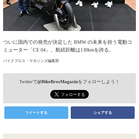
ついに国内での発売が決定した BMW の未来を担う電動コ
ミューター「CE 04」。航続距離は130kmを誇る。
バイクブロス・マガジンズ編集部
Twitterで
@BikeBrosMagazin
をフォローしよう！
ツイートする
シェアする