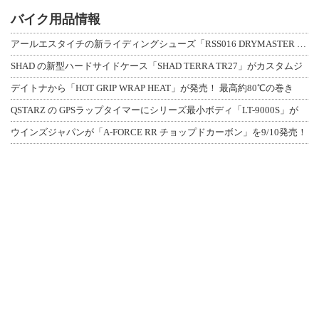
バイク用品情報
アールエスタイチの新ライディングシューズ「RSS016 DRYMASTER スト
SHAD の新型ハードサイドケース「SHAD TERRA TR27」がカスタムジ
デイトナから「HOT GRIP WRAP HEAT」が発売！ 最高約80℃の巻き
QSTARZ の GPSラップタイマーにシリーズ最小ボディ「LT-9000S」が
ウインズジャパンが「A-FORCE RR チョップドカーボン」を9/10発売！