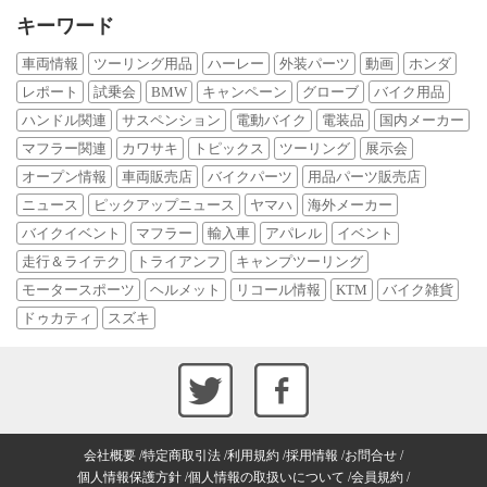
キーワード
車両情報
ツーリング用品
ハーレー
外装パーツ
動画
ホンダ
レポート
試乗会
BMW
キャンペーン
グローブ
バイク用品
ハンドル関連
サスペンション
電動バイク
電装品
国内メーカー
マフラー関連
カワサキ
トピックス
ツーリング
展示会
オープン情報
車両販売店
バイクパーツ
用品パーツ販売店
ニュース
ピックアップニュース
ヤマハ
海外メーカー
バイクイベント
マフラー
輸入車
アパレル
イベント
走行＆ライテク
トライアンフ
キャンプツーリング
モータースポーツ
ヘルメット
リコール情報
KTM
バイク雑貨
ドゥカティ
スズキ
会社概要
特定商取引法
利用規約
採用情報
お問合せ
個人情報保護方針
個人情報の取扱いについて
会員規約