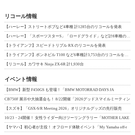
リコール情報
【ハーレー】ストリートボブなど4車種 計1285台のリコールを発表
【ハーレー】「スポーツスターS」「ロードグライド」など計8車種のリコールを発表
【トライアンフ】スピードトリプル RX のリコールを発表
【トライアンフ】ボンネビル T100 など6車種計3,753台のリコールを発表
【リコール】カワサキ Ninja ZX-6R 計1,930台
イベント情報
【BMW】新型 F450GS も登場！「BMW MOTORRAD DAYS JA
CB750F 展示や大抽選会も！ 8/22開催「2026グッドスマイルミーティン
【スズキ】「GSX-S/R Meeting 2026」オリジナルグッズの先行販売
10/23・24開催！ 女性ライダー向けツーリングラリー「MOTHER LAKE
【ヤマハ】初心者が主役！ オフロード体験イベント「My Yamaha off-r