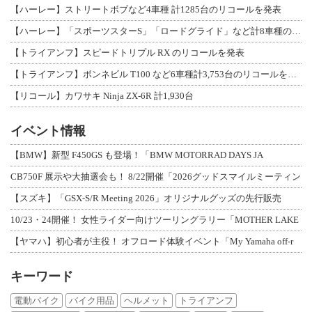
【ハーレー】ストリートボブなど4車種 計1285台のリコールを発表
【ハーレー】「スポーツスターS」「ロードグライド」など計8車種のリコールを発表
【トライアンフ】スピードトリプル RX のリコールを発表
【トライアンフ】ボンネビル T100 など6車種計3,753台のリコールを発表
【リコール】カワサキ Ninja ZX-6R 計1,930台
イベント情報
【BMW】新型 F450GS も登場！「BMW MOTORRAD DAYS JA
CB750F 展示や大抽選会も！ 8/22開催「2026グッドスマイルミーティン
【スズキ】「GSX-S/R Meeting 2026」オリジナルグッズの先行販売
10/23・24開催！ 女性ライダー向けツーリングラリー「MOTHER LAKE
【ヤマハ】初心者が主役！ オフロード体験イベント「My Yamaha off-r
キーワード
電動バイク
バイク用品
ヘルメット
トライアンフ