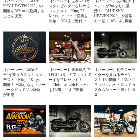
【ハーレー】「BLUE
【ハーレー】世界No.1カ
【ハーレー】あの巨大イ
SKY HEAVEN 2020」の
スタムビルダーを決める
ベントが2年ぶりに復
開催を2021年へ延期する
コンテスト「King Of
活！「BLUE SKY
ことを決定
Kings」のウェブ投票を
HEAVEN 2020」が苗場ス
開始！ 3/31まで受付中
キー場で10/3・4に開催
【ハーレー】"本物の
【ハーレー】新車成約で
【ハーレー】初代ローラ
王"を競うカスタムコン
LEGO（R）のファットボ
イダーを見れるチャン
テスト「King of Kings」
ーイをプレゼント！
ス！ 12/1開催の「第28回
開催！ 日本からは「ハー
「Christmas with Harley」
ヨコハマホットロッドカ
レーダビッドソン静岡」
を12/20～25まで開催
スタムショー2019」に出
が出場
展