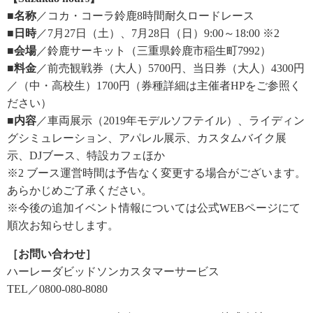
■名称
／コカ・コーラ鈴鹿8時間耐久ロードレース
■日時
／7月27日（土）、7月28日（日）9:00～18:00 ※2
■会場
／鈴鹿サーキット（三重県鈴鹿市稲生町7992）
■料金
／前売観戦券（大人）5700円、当日券（大人）4300円
／（中・高校生）1700円（券種詳細は主催者HPをご参照く
ださい）
■内容
／車両展示（2019年モデルソフテイル）、ライディン
グシミュレーション、アパレル展示、カスタムバイク展
示、DJブース、特設カフェほか
※2 ブース運営時間は予告なく変更する場合がございます。
あらかじめご了承ください。
※今後の追加イベント情報については公式WEBページにて
順次お知らせします。
［お問い合わせ］
ハーレーダビッドソンカスタマーサービス
TEL／0800-080-8080