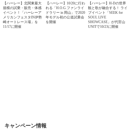
【ハーレー】北関東最大
【ハーレー】10/20に行わ
【ハーレー】H-Dの世界
規模の試乗・販売・体感
れる「H.O.G.ファンライ
観と歌が融合する！ ライ
イベント！「ハーレーア
ドラリー in 岡山」で2020
ブイベント「SEEK for
メリカンフェスタIN伊勢
年モデル初の公道試乗会
SOUL LIVE
崎オートレース場」を
を開催
SHOWCASE」が代官山
11/17に開催
UNITで10/23に開催
キャンペーン情報