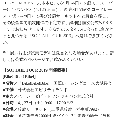
TOKYO M.A.P.S（六本木ヒルズ/5月5-6日）を経て、スーパ
ーGTラウンド3（5月25-26日）、鈴鹿8時間耐久ロードレー
ス（7月27-28日）で再び鈴鹿サーキットへと舞台を移し、
その後全国で順次開催の予定です。詳細は順次公式WEBペ
ージでお知らせします。あなたのスタイルに合った1台がき
っと見つかる「SOFTAIL TOUR 2019」へ是非ご参加くださ
い。
※1 展示および試乗モデルは変更となる場合があります。詳
しくは公式WEBページでお確かめください。
【SOFTAIL TOUR 2019 開催概要】
[Bike! Bike! Bike!]
■名称
／「Bike!Bike!Bike!」国際レーシングコース大試乗会
■主催
／株式会社モビリティランド
■協力
／ハーレーダビッドソン ジャパン株式会社
■日時
／4月27日（土）9:00～17:00 ※2
■会場
／鈴鹿サーキット（三重県鈴鹿市稲生町7992）
■料金
／通常前売券2000円 ※バイクでご来場の場合（券種