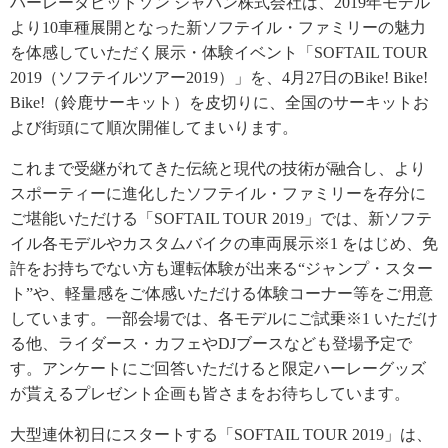
ハーレーダビッドソン ジャパン株式会社は、2019年モデル
より10車種展開となった新ソフテイル・ファミリーの魅力
を体感していただく展示・体験イベント「SOFTAIL TOUR
2019（ソフテイルツアー2019）」を、4月27日のBike! Bike!
Bike!（鈴鹿サーキット）を皮切りに、全国のサーキットお
よび街頭にて順次開催してまいります。
これまで受継がれてきた伝統と現代の技術が融合し、より
スポーティーに進化したソフテイル・ファミリーを存分に
ご堪能いただける「SOFTAIL TOUR 2019」では、新ソフテ
イル各モデルやカスタムバイクの車両展示※1 をはじめ、免
許をお持ちでない方も運転体験が出来る“ジャンプ・スター
ト”や、軽量感をご体感いただける体験コーナー等をご用意
しています。一部会場では、各モデルにご試乗※1 いただけ
る他、ライダース・カフェやDJブースなども登場予定で
す。アンケートにご回答いただけると限定ハーレーグッズ
が貰えるプレゼント企画も皆さまをお待ちしています。
大型連休初日にスタートする「SOFTAIL TOUR 2019」は、