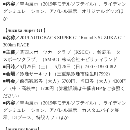
■内容
／車両展示（2019年モデルソフテイル）、ライディン
グシミュレーション、アパレル展示、オリジナルグッズほ
か
【Suzuka Super GT】
■名称
／2019 AUTOBACS SUPER GT Round 3 SUZUKA GT
300km RACE
■主催
／関西スポーツカークラブ（KSCC）、鈴鹿モーター
スポーツクラブ、（SMSC）株式会社モビリティランド
■日時
／5月25日（土）、5月26日（日）7:00～18:00 ※2
■会場
／鈴鹿サーキット（三重県鈴鹿市稲生町7992）
■料金
／前売観戦券（大人）5700円、当日券（大人）4300円
／（中・高校生）1700円（券種詳細は主催者HPをご参照く
ださい）
■内容
／車両展示（2019年モデルソフテイル）、ライディン
グシミュレーション、アパレル展示、カスタムバイク展
示、DJブース、特設カフェほか
【Suzuka8 hours】