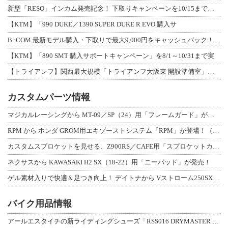
新型「RESO」インカム発売記念！ 下取りキャンペーンを10/15まで延長して開
【KTM】「990 DUKE／1390 SUPER DUKE R EVO 購入サ
B+COM 最新モデル購入・下取りで最大9,000円をキャッシュバック！「B+F
【KTM】「890 SMT 購入サポートキャンペーン」を8/1～10/31まで実
【トライアンフ】関西最大規模「トライアンフ大阪東 開設準備室」がオープン！ 限定
カスタムパーツ情報
マジカルレーシングから MT-09／SP（24）用「フレームガード」が登場！
RPM から ホンダ GROM用エキゾーストシステム「RPM」が登場！（動画あり
カスタムスプロケットを見せる、Z900RS／CAFE用「スプロケットカバーフルキ
ネクサスから KAWASAKI H2 SX（18-22）用「ニーパッド」が発売！
ゲル素材入りで快適＆足つき向上！ デイトナから Vストローム250SX用「快適ロ
バイク用品情報
アールエスタイチの新ライディングシューズ「RSS016 DRYMASTER スト