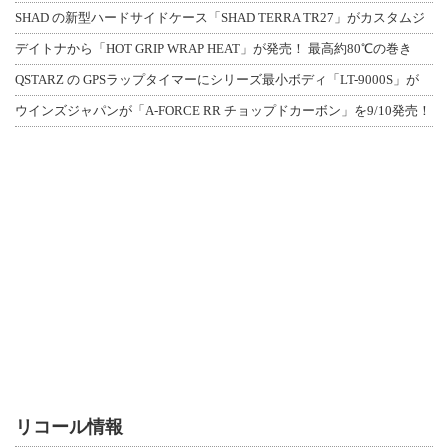
SHAD の新型ハードサイドケース「SHAD TERRA TR27」がカスタムジ
デイトナから「HOT GRIP WRAP HEAT」が発売！ 最高約80℃の巻き
QSTARZ の GPSラップタイマーにシリーズ最小ボディ「LT-9000S」が
ウインズジャパンが「A-FORCE RR チョップドカーボン」を9/10発売！
リコール情報