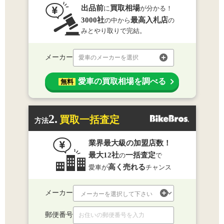
出品前
買取相場
に
が分かる！
3000社
最高入札店
の中から
の
みとやり取りで完結。
メーカー
愛車のメーカーを選択
愛車の買取相場を調べる
無料
2.
買取一括査定
方法
業界最大級の加盟店数！
最大12社
一括査定
の
で
高く売れる
愛車が
チャンス
メーカー
郵便番号