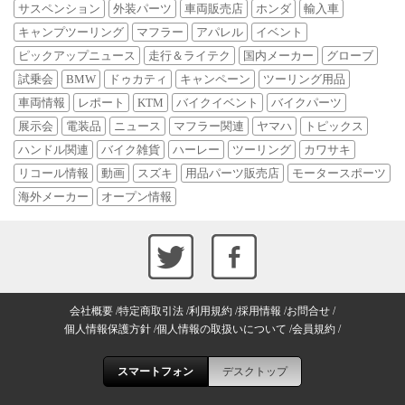
サスペンション
外装パーツ
車両販売店
ホンダ
輸入車
キャンプツーリング
マフラー
アパレル
イベント
ピックアップニュース
走行＆ライテク
国内メーカー
グローブ
試乗会
BMW
ドゥカティ
キャンペーン
ツーリング用品
車両情報
レポート
KTM
バイクイベント
バイクパーツ
展示会
電装品
ニュース
マフラー関連
ヤマハ
トピックス
ハンドル関連
バイク雑貨
ハーレー
ツーリング
カワサキ
リコール情報
動画
スズキ
用品パーツ販売店
モータースポーツ
海外メーカー
オープン情報
会社概要
特定商取引法
利用規約
採用情報
お問合せ
個人情報保護方針
個人情報の取扱いについて
会員規約
スマートフォン
デスクトップ