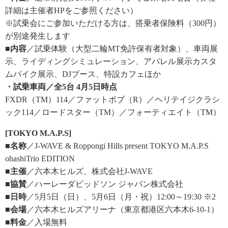
詳細は主催者HPをご参照ください）
※試乗会にご参加いただける方は、搭乗者保険料（300円）
が別途発生します
■内容
／試乗体験（大型二輪MT免許保有者対象）、車両展
示、ライディングシミュレーション、アパレル展示カスタ
ムバイク展示、DJブース、特設カフェほか
・試乗車両／全5台 4月5日時点
FXDR（TM）114／ファットボブ（R）／ヘリテイジクラシ
ック114／ロードスター（TM）／フォーティエイト（TM）
[TOKYO M.A.P.S]
■名称
／J-WAVE & Roppongi Hills present TOKYO M.A.P.S
ohashiTrio EDITION
■主催
／六本木ヒルズ、株式会社J-WAVE
■協賛
／ハーレーダビッドソン ジャパン株式会社
■日時
／5月5日（日）、5月6日（月・祝）12:00～19:30 ※2
■会場
／六本木ヒルズアリーナ（東京都港区六本木6-10-1）
■料金
／入場無料