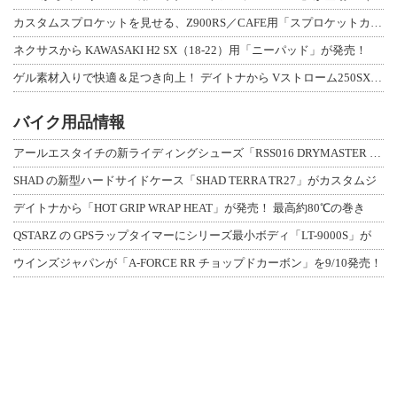
カスタムスプロケットを見せる、Z900RS／CAFE用「スプロケットカバーフルキ
ネクサスから KAWASAKI H2 SX（18-22）用「ニーパッド」が発売！
ゲル素材入りで快適＆足つき向上！ デイトナから Vストローム250SX用「快適ロ
バイク用品情報
アールエスタイチの新ライディングシューズ「RSS016 DRYMASTER スト
SHAD の新型ハードサイドケース「SHAD TERRA TR27」がカスタムジ
デイトナから「HOT GRIP WRAP HEAT」が発売！ 最高約80℃の巻き
QSTARZ の GPSラップタイマーにシリーズ最小ボディ「LT-9000S」が
ウインズジャパンが「A-FORCE RR チョップドカーボン」を9/10発売！