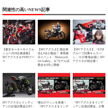
関連性の高いNEWS記事
【東京モーターサイクル
【MVアグスタ】限定車
【MVアグスタ】「KTM
ショー2018出展速報】
含む6台が集結！ 車両展
グループ試乗キャラバ
MVアグスタ＆SWMブー
示イベント「Motorcycle
ン」11/25東海会場に MV
ス
Art Gallery」＆7モデル試
アグスタが初出展！
乗会を8月に開催
MVアグスタとインディ
憧れのマシンを体感！
「MVアグスタ＆インデ
アンの出張試乗会が9/5・
「MVアグスタ＆インデ
ィアン出張試乗会」が東