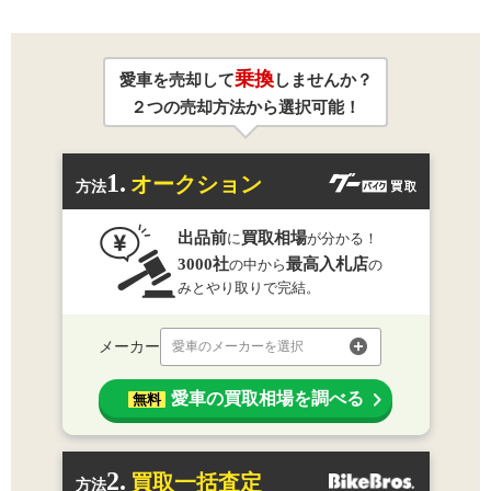
乗換
愛車を売却して
しませんか？
２つの売却方法から選択可能！
1.
オークション
方法
出品前
買取相場
に
が分かる！
3000社
最高入札店
の中から
の
みとやり取りで完結。
メーカー
愛車のメーカーを選択
愛車の買取相場を調べる
無料
2.
買取一括査定
方法