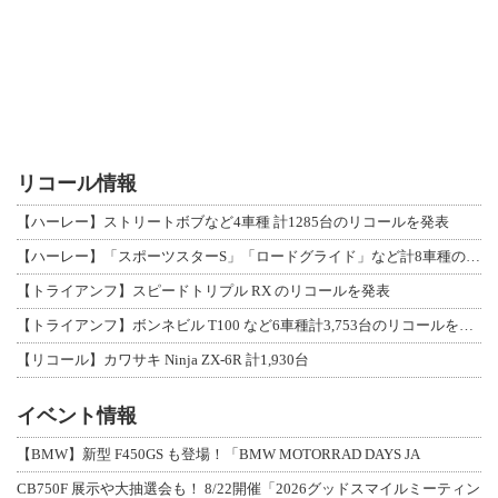
リコール情報
【ハーレー】ストリートボブなど4車種 計1285台のリコールを発表
【ハーレー】「スポーツスターS」「ロードグライド」など計8車種のリコールを発表
【トライアンフ】スピードトリプル RX のリコールを発表
【トライアンフ】ボンネビル T100 など6車種計3,753台のリコールを発表
【リコール】カワサキ Ninja ZX-6R 計1,930台
イベント情報
【BMW】新型 F450GS も登場！「BMW MOTORRAD DAYS JA
CB750F 展示や大抽選会も！ 8/22開催「2026グッドスマイルミーティン