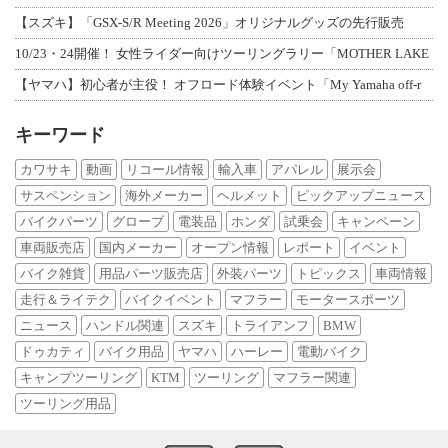
【スズキ】「GSX-S/R Meeting 2026」オリジナルグッズの先行販売
10/23・24開催！ 女性ライダー向けツーリングラリー「MOTHER LAKE
【ヤマハ】初心者が主役！ オフロード体験イベント「My Yamaha off-r
キーワード
カワサキ
動画
リコール情報
輸入車
アパレル
展示会
サスペンション
海外メーカー
ヘルメット
ピックアップニュース
バイクパーツ
グローブ
電装品
ホンダ
試乗会
キャンペーン
車両販売店
国内メーカー
オープン情報
レポート
イベント
バイク雑貨
用品パーツ販売店
外装パーツ
トピックス
車両情報
走行＆ライテク
バイクイベント
マフラー
モータースポーツ
ニュース
ハンドル関連
スズキ
トライアンフ
BMW
ドゥカティ
バイク用品
ヤマハ
ハーレー
電動バイク
キャンプツーリング
KTM
ツーリング
マフラー関連
ツーリング用品