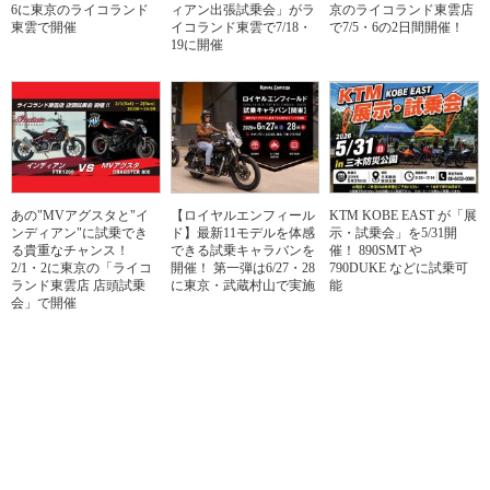
6に東京のライコランド
ィアン出張試乗会」がラ
京のライコランド東雲店
東雲で開催
イコランド東雲で7/18・
で7/5・6の2日間開催！
19に開催
あの"MVアグスタと"イ
【ロイヤルエンフィール
KTM KOBE EAST が「展
ンディアン"に試乗でき
ド】最新11モデルを体感
示・試乗会」を5/31開
る貴重なチャンス！
できる試乗キャラバンを
催！ 890SMT や
2/1・2に東京の「ライコ
開催！ 第一弾は6/27・28
790DUKE などに試乗可
ランド東雲店 店頭試乗
に東京・武蔵村山で実施
能
会」で開催