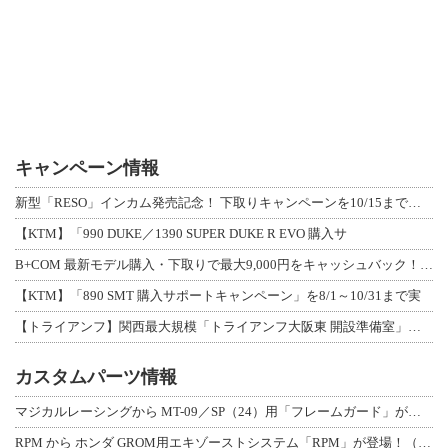
キャンペーン情報
新型「RESO」インカム発売記念！ 下取りキャンペーンを10/15まで延長して開
【KTM】「990 DUKE／1390 SUPER DUKE R EVO 購入サ
B+COM 最新モデル購入・下取りで最大9,000円をキャッシュバック！「B+F
【KTM】「890 SMT 購入サポートキャンペーン」を8/1～10/31まで実
【トライアンフ】関西最大規模「トライアンフ大阪東 開設準備室」がオープン！ 限定
カスタムパーツ情報
マジカルレーシングから MT-09／SP（24）用「フレームガード」が登場！
RPM から ホンダ GROM用エキゾーストシステム「RPM」が登場！（動画あり