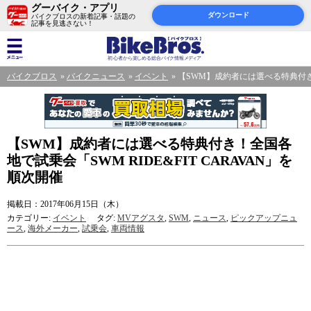
グーバイク・アプリ
ダウンロード
バイクブロスの新着記事・話題の
記事を見逃さない！
バイクブロス
バイクニュース
イベント
【SWM】成約者には選べる特典付き！
【SWM】成約者には選べる特典付き！全国各
地で試乗会「SWM RIDE&FIT CARAVAN」を
順次開催
掲載日：2017年06月15日（木）
カテゴリー:
イベント
タグ:
MVアグスタ
,
SWM
,
ニュース
,
ピックアップニュ
ース
,
海外メーカー
,
試乗会
,
車両情報