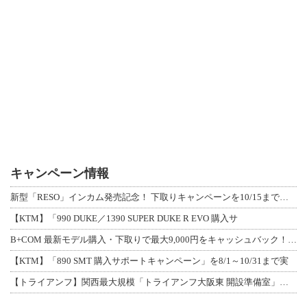
キャンペーン情報
新型「RESO」インカム発売記念！ 下取りキャンペーンを10/15まで延長して開
【KTM】「990 DUKE／1390 SUPER DUKE R EVO 購入サ
B+COM 最新モデル購入・下取りで最大9,000円をキャッシュバック！「B+F
【KTM】「890 SMT 購入サポートキャンペーン」を8/1～10/31まで実
【トライアンフ】関西最大規模「トライアンフ大阪東 開設準備室」がオープン！ 限定