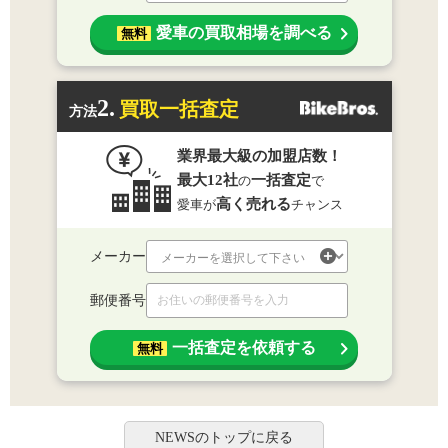
愛車の買取相場を調べる
無料
2.
買取一括査定
方法
業界最大級の加盟店数！
最大12社
一括査定
の
で
高く売れる
愛車が
チャンス
メーカー
郵便番号
一括査定を依頼する
無料
NEWSのトップに戻る