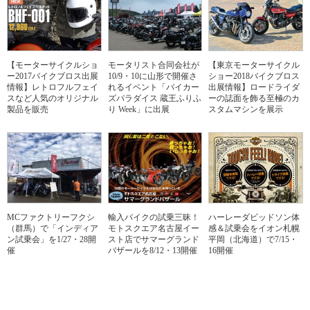
【モーターサイクルショ
モータリスト合同会社が
【東京モーターサイクル
ー2017バイクブロス出展
10/9・10に山形で開催さ
ショー2018バイクブロス
情報】レトロフルフェイ
れるイベント「バイカー
出展情報】ロードライダ
スなど人気のオリジナル
ズパラダイス 蔵王ふりふ
ーの誌面を飾る至極のカ
製品を販売
り Week」に出展
スタムマシンを展示
MCファクトリーフクシ
輸入バイクの試乗三昧！
ハーレーダビッドソン体
（群馬）で「インディア
モトスクエア名古屋イー
感＆試乗会をイオン札幌
ン試乗会」を1/27・28開
スト店でサマーグランド
平岡（北海道）で7/15・
催
バザールを8/12・13開催
16開催