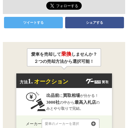
ツイートする
シェアする
乗換
愛車を売却して
しませんか？
２つの売却方法から選択可能！
1.
オークション
方法
出品前
買取相場
に
が分かる！
3000社
最高入札店
の中から
の
みとやり取りで完結。
メーカー
愛車のメーカーを選択