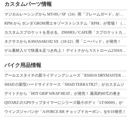
カスタムパーツ情報
マジカルレーシングから MT-09／SP（24）用「フレームガード」が登場！
RPM から ホンダ GROM用エキゾーストシステム「RPM」が登場！（動画あり
カスタムスプロケットを見せる、Z900RS／CAFE用「スプロケットカバーフルキ
ネクサスから KAWASAKI H2 SX（18-22）用「ニーパッド」が発売！
ゲル素材入りで快適＆足つき向上！ デイトナから Vストローム250SX用「快適ロ
バイク用品情報
アールエスタイチの新ライディングシューズ「RSS016 DRYMASTER スト
SHAD の新型ハードサイドケース「SHAD TERRA TR27」がカスタムジ
デイトナから「HOT GRIP WRAP HEAT」が発売！ 最高約80℃の巻き
QSTARZ の GPSラップタイマーにシリーズ最小ボディ「LT-9000S」が
ウインズジャパンが「A-FORCE RR チョップドカーボン」を9/10発売！