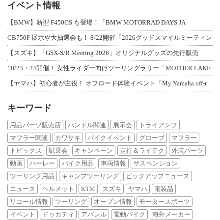
イベント情報
【BMW】新型 F450GS も登場！「BMW MOTORRAD DAYS JA
CB750F 展示や大抽選会も！ 8/22開催「2026グッドスマイルミーティン
【スズキ】「GSX-S/R Meeting 2026」オリジナルグッズの先行販売
10/23・24開催！ 女性ライダー向けツーリングラリー「MOTHER LAKE
【ヤマハ】初心者が主役！ オフロード体験イベント「My Yamaha off-r
キーワード
用品パーツ販売店
ハンドル関連
展示会
トライアンフ
マフラー関連
カワサキ
バイクイベント
グローブ
マフラー
トピックス
試乗会
キャンペーン
走行＆ライテク
外装パーツ
動画
ハーレー
バイク用品
車両情報
サスペンション
ツーリング用品
キャンプツーリング
ピックアップニュース
ニュース
ヘルメット
KTM
スズキ
ヤマハ
電装品
リコール情報
ツーリング
オープン情報
モータースポーツ
イベント
ドゥカティ
アパレル
電動バイク
海外メーカー