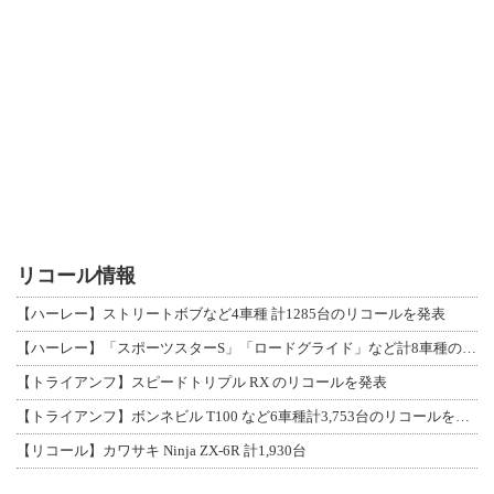
リコール情報
【ハーレー】ストリートボブなど4車種 計1285台のリコールを発表
【ハーレー】「スポーツスターS」「ロードグライド」など計8車種のリコールを発表
【トライアンフ】スピードトリプル RX のリコールを発表
【トライアンフ】ボンネビル T100 など6車種計3,753台のリコールを発表
【リコール】カワサキ Ninja ZX-6R 計1,930台